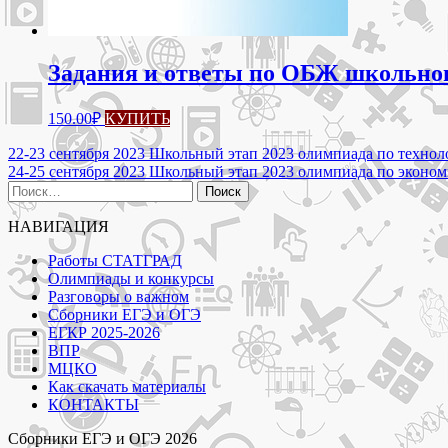
Задания и ответы по ОБЖ школьно
150.00
₽
КУПИТЬ
Навигация
22-23 сентября 2023 Школьный этап 2023 олимпиада по техно
24-25 сентября 2023 Школьный этап 2023 олимпиада по эконо
по
Найти:
записям
НАВИГАЦИЯ
Работы СТАТГРАД
Олимпиады и конкурсы
Разговоры о важном
Сборники ЕГЭ и ОГЭ
ЕГКР 2025-2026
ВПР
МЦКО
Как скачать материалы
КОНТАКТЫ
Сборники ЕГЭ и ОГЭ 2026