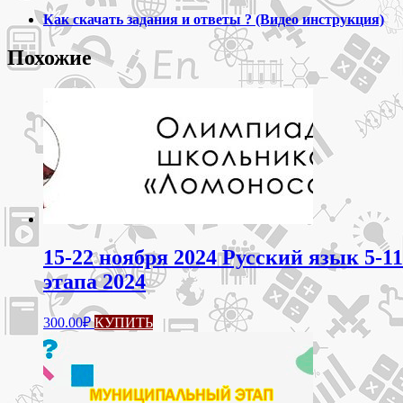
11
Как скачать задания и ответы ? (Видео инструкция)
класс
задания
Похожие
и
ответы
для
всероссийской
олимпиады
школьников
ВСОШ
15-22 ноября 2024 Русский язык 5-
этапа 2024
300.00
₽
КУПИТЬ