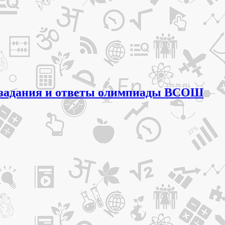
асс задания и ответы олимпиады ВСОШ