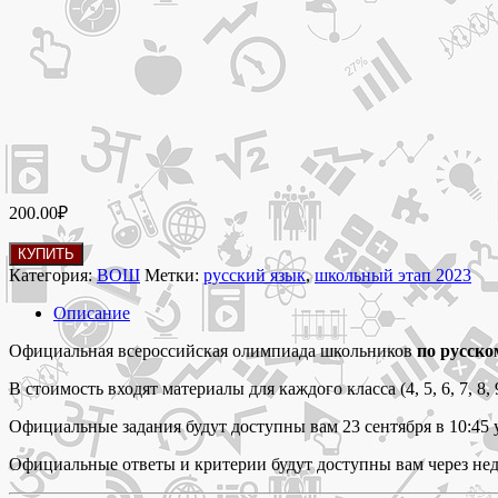
200.00
₽
Количество
КУПИТЬ
товара
Категория:
ВОШ
Метки:
русский язык
,
школьный этап 2023
23-
25
Описание
сентября
2023 Школьный
Официальная всероссийская олимпиада школьников
по русско
этап
В стоимость входят материалы для каждого класса (4, 5, 6, 7, 8, 9
2023
олимпиада
Официальные задания будут доступны вам 23 сентября в 10:45
по
русскому
Официальные ответы и критерии будут доступны вам через не
языку
4-