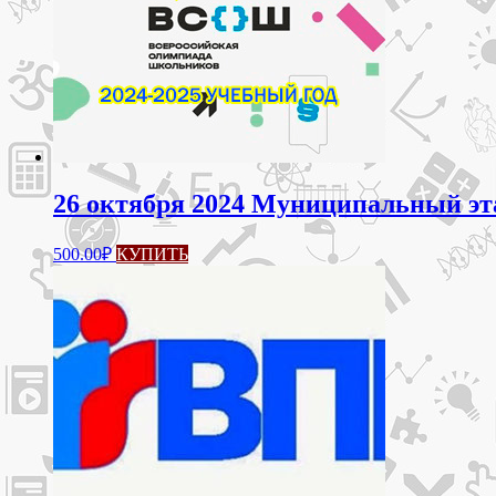
26 октября 2024 Муниципальный эта
Этот
500.00
₽
КУПИТЬ
товар
имеет
несколько
вариаций.
Опции
можно
выбрать
на
странице
товара.