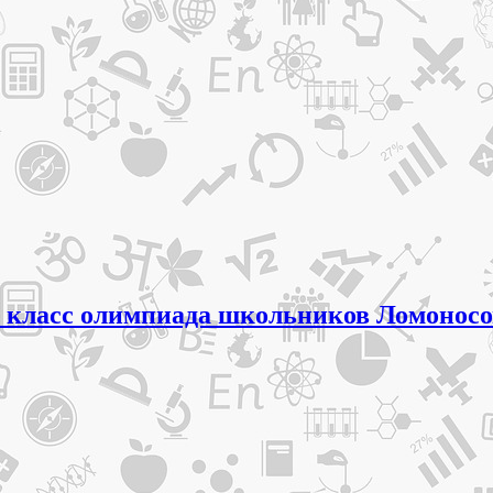
11 класс олимпиада школьников Ломоносо