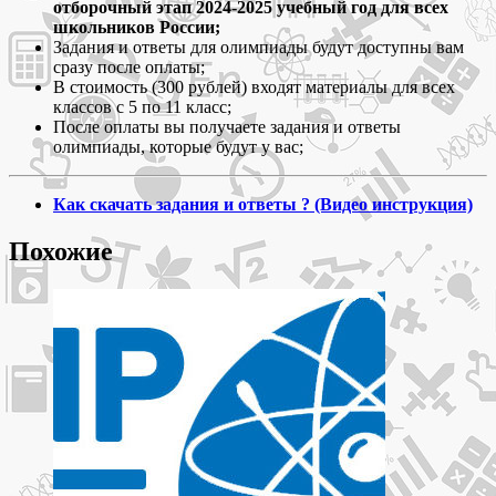
5-
отборочный этап 2024-2025 учебный год для всех
11
школьников России;
класс олимпиада
Задания и ответы для олимпиады будут доступны вам
школьников
сразу после оплаты;
Ломоносов
В стоимость (300 рублей) входят материалы для всех
задания
классов с 5 по 11 класс;
и
После оплаты вы получаете задания и ответы
ответы
олимпиады, которые будут у вас;
для
отборочного
Как скачать задания и ответы ? (Видео инструкция)
этапа
2024
Похожие