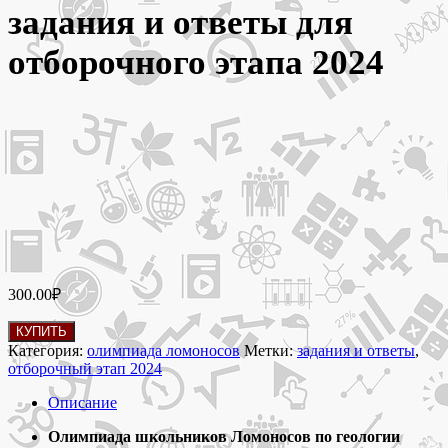
задания и ответы для
отборочного этапа 2024
300.00
₽
Количество
КУПИТЬ
товара
Категория:
олимпиада ломоносов
Метки:
задания и ответы
,
23-
отборочный этап 2024
30
ноября
Описание
2024
Геология
Олимпиада школьников Ломоносов по геологии