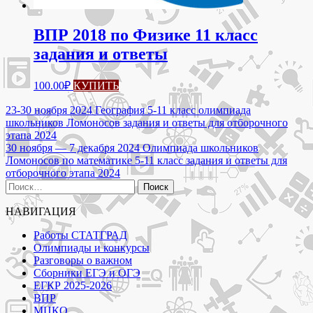
ВПР 2018 по Физике 11 класс
задания и ответы
100.00
₽
КУПИТЬ
Навигация
23-30 ноября 2024 География 5-11 класс олимпиада
школьников Ломоносов задания и ответы для отборочного
по
этапа 2024
записям
30 ноября — 7 декабря 2024 Олимпиада школьников
Ломоносов по математике 5-11 класс задания и ответы для
отборочного этапа 2024
Найти:
НАВИГАЦИЯ
Работы СТАТГРАД
Олимпиады и конкурсы
Разговоры о важном
Сборники ЕГЭ и ОГЭ
ЕГКР 2025-2026
ВПР
МЦКО