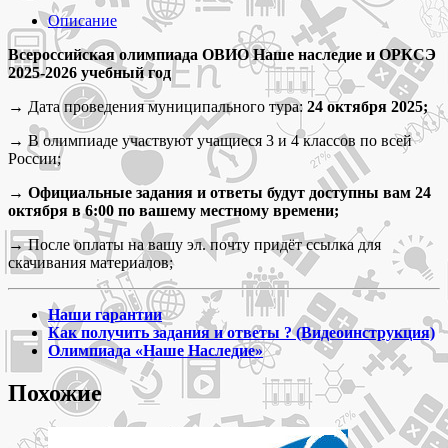
октября
2025
Описание
Муниципальный
тур
Всероссийская олимпиада ОВИО Наше наследие и ОРКСЭ
олимпиада
2025-2026 учебный год
ОВИО
→ Дата проведения муниципального тура:
24 октября 2025;
наше
наследие
→ В олимпиаде участвуют учащиеся 3 и 4 классов по всей
задания
России;
и
ответы
→ Официальные задания и ответы будут доступны вам 24
для
октября в 6:00 по вашему местному времени;
3,
4
→ После оплаты на вашу эл. почту придёт ссылка для
класса
скачивания материалов;
Наши гарантии
Как получить задания и ответы ? (Видеоинструкция)
Олимпиада «Наше Наследие»
Похожие