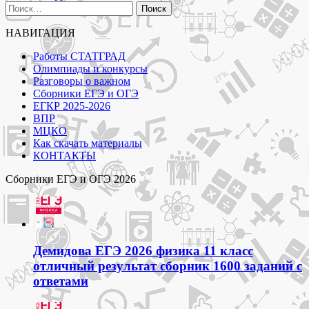
Найти:
НАВИГАЦИЯ
Работы СТАТГРАД
Олимпиады и конкурсы
Разговоры о важном
Сборники ЕГЭ и ОГЭ
ЕГКР 2025-2026
ВПР
МЦКО
Как скачать материалы
КОНТАКТЫ
Сборники ЕГЭ и ОГЭ 2026
Демидова ЕГЭ 2026 физика 11 класс
отличный результат сборник 1600 заданий с
ответами