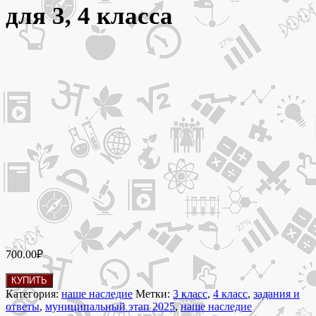
для 3, 4 класса
700.00
₽
Количество
КУПИТЬ
товара
Категория:
наше наследие
Метки:
3 класс
,
4 класс
,
задания и
24
ответы
,
муниципальный этап 2025
,
наше наследие