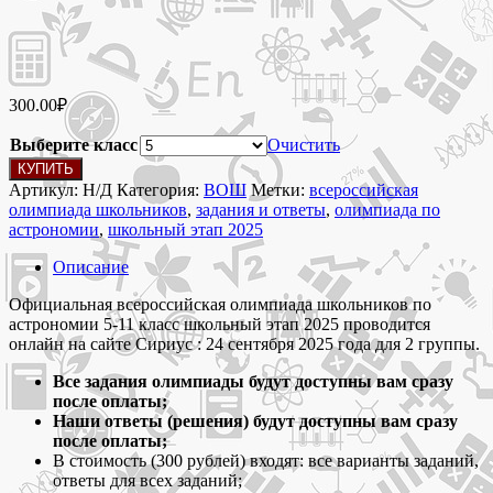
300.00
₽
Выберите класс
Очистить
Количество
КУПИТЬ
товара
Артикул:
Н/Д
Категория:
ВОШ
Метки:
всероссийская
24
олимпиада школьников
,
задания и ответы
,
олимпиада по
сентября
астрономии
,
школьный этап 2025
2025 Олимпиада
Сириус
Описание
по
астрономии
Официальная всероссийская олимпиада школьников по
школьный
астрономии 5-11 класс школьный этап 2025 проводится
этап
онлайн на сайте Сириус : 24 сентября 2025 года для 2 группы.
2025
Все задания олимпиады будут доступны вам сразу
задания
после оплаты;
и
Наши ответы (решения) будут доступны вам сразу
ответы
после оплаты;
для
В стоимость (300 рублей) входят: все варианты заданий,
5-
ответы для всех заданий;
11