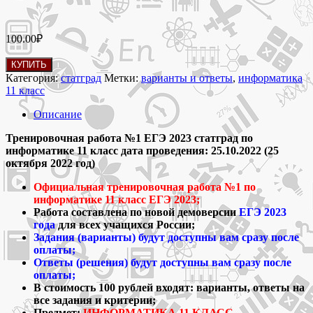
100.00
₽
Количество
КУПИТЬ
товара
Категория:
статград
Метки:
варианты и ответы
,
информатика
25
11 класс
октября
2022
Описание
Тренировочная
работа
Тренировочная работа №1 ЕГЭ 2023 статград по
№1
информатике 11 класс дата проведения: 25.10.2022 (25
ЕГЭ
октября 2022 год)
2023
Официальная тренировочная работа №1 по
по
информатике 11 класс ЕГЭ 2023;
информатике
Работа составлена по новой демоверсии
ЕГЭ 2023
11
года
для всех учащихся России;
класс
Задания (варианты) будут доступны вам сразу после
варианты
оплаты;
и
Ответы (решения) будут доступны вам сразу после
ответы
оплаты;
В стоимость 100 рублей входят: варианты, ответы на
все задания и критерии;
Предмет:
ИНФОРМАТИКА 11 КЛАСС