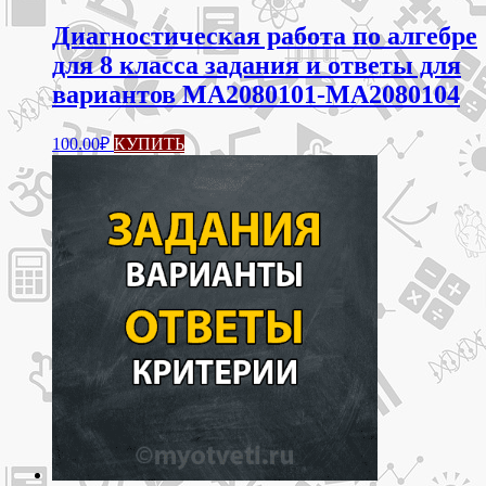
Диагностическая работа по алгебре
для 8 класса задания и ответы для
вариантов МА2080101-МА2080104
100.00
₽
КУПИТЬ