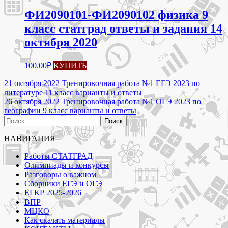
ФИ2090101-ФИ2090102 физика 9
класс статград ответы и задания 14
октября 2020
100.00
₽
КУПИТЬ
Навигация
21 октября 2022 Тренировочная работа №1 ЕГЭ 2023 по
литературе 11 класс варианты и ответы
по
26 октября 2022 Тренировочная работа №1 ОГЭ 2023 по
записям
географии 9 класс варианты и ответы
Найти:
НАВИГАЦИЯ
Работы СТАТГРАД
Олимпиады и конкурсы
Разговоры о важном
Сборники ЕГЭ и ОГЭ
ЕГКР 2025-2026
ВПР
МЦКО
Как скачать материалы