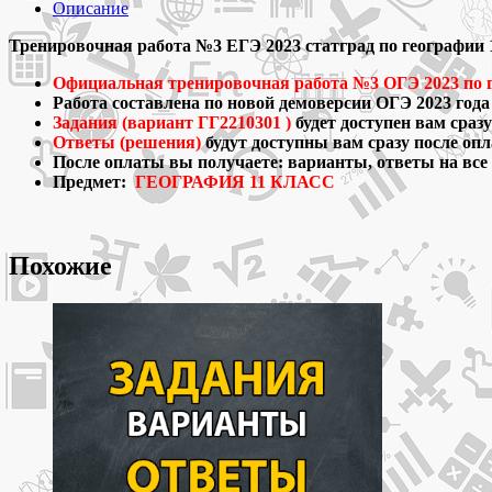
Тренировочная
Описание
работа
статград
Тренировочная работа №3 ЕГЭ 2023 статград по географии 11
№3
Официальная тренировочная работа №3 ОГЭ 2023 по г
ЕГЭ
Работа составлена по новой демоверсии ОГЭ 2023 года
2023
Задания (вариант ГГ2210301 )
будет доступен вам сраз
по
Ответы (решения)
будут доступны вам сразу после оп
географии
После оплаты вы получаете: варианты, ответы на все
11
Предмет:
ГЕОГРАФИЯ 11 КЛАСС
класс
варианты
и
ответы
Похожие