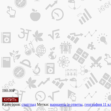
100.00
₽
Количество
КУПИТЬ
товара
Категория:
статград
Метки:
варианты и ответы
,
география 11 к
25.01.2023