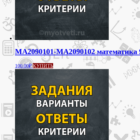
МА2090101-МА2090102 математика 9 
100.00
₽
КУПИТЬ