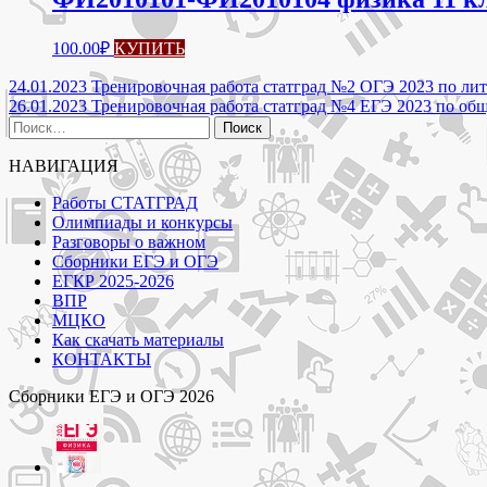
100.00
₽
КУПИТЬ
Навигация
24.01.2023 Тренировочная работа статград №2 ОГЭ 2023 по лит
26.01.2023 Тренировочная работа статград №4 ЕГЭ 2023 по об
по
Найти:
записям
НАВИГАЦИЯ
Работы СТАТГРАД
Олимпиады и конкурсы
Разговоры о важном
Сборники ЕГЭ и ОГЭ
ЕГКР 2025-2026
ВПР
МЦКО
Как скачать материалы
КОНТАКТЫ
Сборники ЕГЭ и ОГЭ 2026