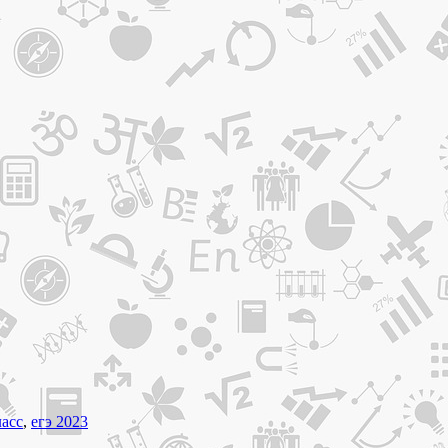
ласс
,
егэ 2023