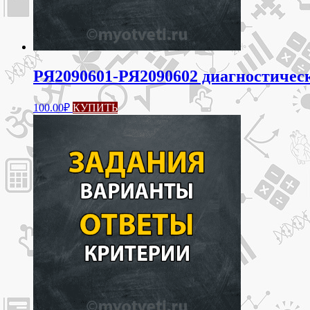
РЯ2090601-РЯ2090602 диагностическа
100.00
₽
КУПИТЬ