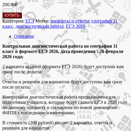
200.00
₽
Количество
КУПИТЬ
товара
Категория:
ЕГЭ
Метки:
варианты и ответы
,
география 11
26
класс
,
диагностическая работа
,
ЕГЭ 2026
февраля
Пробник
Описание
ЕГЭ
2026
Контрольная диагностическая работа по географии 11
по
класс в формате ЕГЭ 2026, дата проведения : 26 февраля
географии
2026 года;
11
2 варианта заданий (формата ЕГЭ 2026) будут доступны вам
класс
сразу после оплаты;
2
варианта
Ответы и решения для вариантов будут доступны вам сразу
с
после оплаты;
ответами
ФИПИ
Контрольная диагностическая работа предназначена для
подготовки учащихся, которые будут сдавать ЕГЭ в 2026 году
по данному предмету и составлена по новой демоверсии
ФИПИ с последними изменениями;
В стоимость (200 рублей) входят: 2 варианта, ответы и
решения для вариантов;