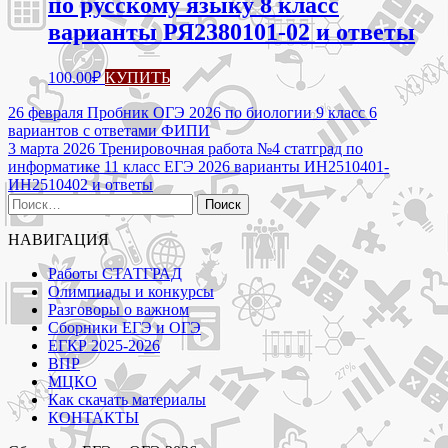
по русскому языку 8 класс
варианты РЯ2380101-02 и ответы
100.00
₽
КУПИТЬ
Навигация
26 февраля Пробник ОГЭ 2026 по биологии 9 класс 6
вариантов с ответами ФИПИ
по
3 марта 2026 Тренировочная работа №4 статград по
записям
информатике 11 класс ЕГЭ 2026 варианты ИН2510401-
ИН2510402 и ответы
Найти:
НАВИГАЦИЯ
Работы СТАТГРАД
Олимпиады и конкурсы
Разговоры о важном
Сборники ЕГЭ и ОГЭ
ЕГКР 2025-2026
ВПР
МЦКО
Как скачать материалы
КОНТАКТЫ