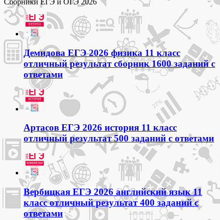
Сборники ЕГЭ и ОГЭ 2026
Демидова ЕГЭ 2026 физика 11 класс
отличный результат сборник 1600 заданий с
ответами
Артасов ЕГЭ 2026 история 11 класс
отличный результат 500 заданий с ответами
Вербицкая ЕГЭ 2026 английский язык 11
класс отличный результат 400 заданий с
ответами