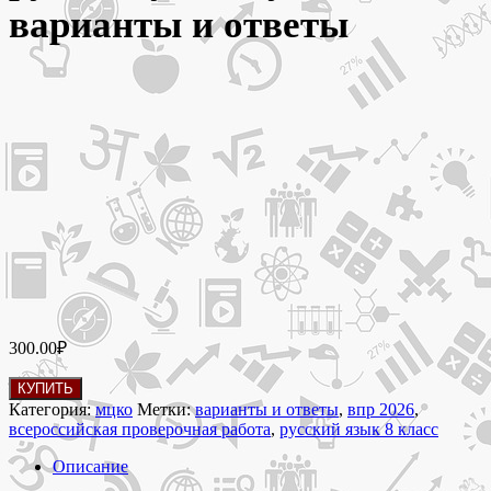
варианты и ответы
300.00
₽
Количество
КУПИТЬ
товара
Категория:
мцко
Метки:
варианты и ответы
,
впр 2026
,
27
всероссийская проверочная работа
,
русский язык 8 класс
апреля
2026
Описание
Проверочная