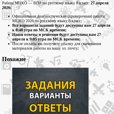
работа
Работа МЦКО — ВПР по русскому языку 8 класс:
27 апреля
МЦКО
2026;
-
Официальная диагностическая (проверочная) работа
ВПР
МЦКО 2026 по русскому языку 8 класс;
2026
Все варианты заданий будут доступны вам 27 апреля
по
к 8:40 утра по МСК времени;
русскому
Наши ответы и решения будут доступны вам 27
языку
апреля к 9:05 утра по МСК времени;
8
После оплаты вы получите ссылку для скачивания
класс
материалов работы на вашу эл. почту;
варианты
и
Похожие
ответы