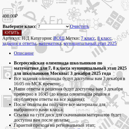
400.00
₽
Выберите класс
Очистить
Количество
КУПИТЬ
товара
Артикул:
Н/Д
Категория:
ВОШ
Метки:
7 класс
,
8 класс
,
3
задания и ответы
,
математика
,
муниципальный этап 2025
декабря
2025 Задания
Описание
и
ответы
Всероссийская олимпиада школьников по
для
математике для 7, 8 класса муниципальный этап 2025
всероссийской
для школьников Москвы: 3 декабря 2025 года
олимпиады
Все задания олимпиады будут доступны вам 3 декабря в
школьников
16:05 по МСК времени;
по
Наши ответы и решения будут доступны вам 3 декабря
математике
примерно в 16:45 (до конца олимпиады решим и
7,
опубликуем ответы на все задания);
8
После оплаты вы получите все материалы для
класс
выбранного вами класса;
муниципальный
Ссылка на гугл диск для скачивания материалов будет
этап
доступна вам после оплаты;
2025
Гарантия прохода на региональный этап;