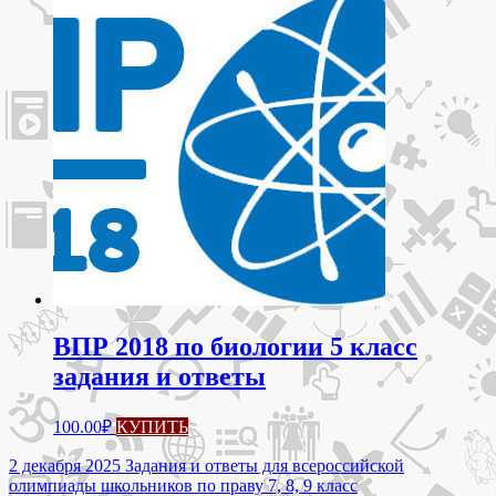
ВПР 2018 по биологии 5 класс
задания и ответы
100.00
₽
КУПИТЬ
Навигация
2 декабря 2025 Задания и ответы для всероссийской
олимпиады школьников по праву 7, 8, 9 класс