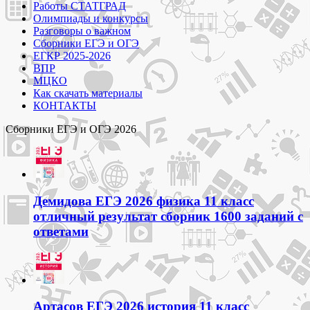
Работы СТАТГРАД
Олимпиады и конкурсы
Разговоры о важном
Сборники ЕГЭ и ОГЭ
ЕГКР 2025-2026
ВПР
МЦКО
Как скачать материалы
КОНТАКТЫ
Сборники ЕГЭ и ОГЭ 2026
Демидова ЕГЭ 2026 физика 11 класс
отличный результат сборник 1600 заданий с
ответами
Артасов ЕГЭ 2026 история 11 класс