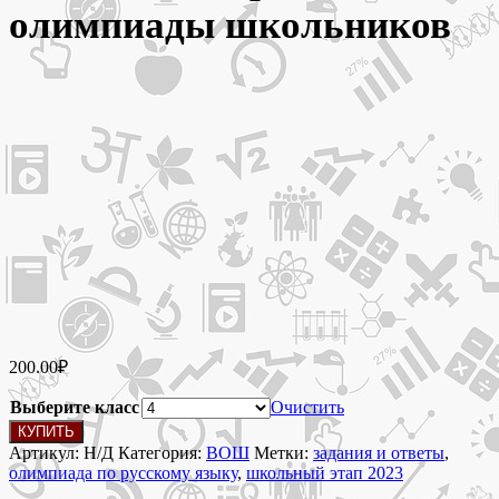
олимпиады школьников
200.00
₽
Выберите класс
Очистить
Количество
КУПИТЬ
товара
Артикул:
Н/Д
Категория:
ВОШ
Метки:
задания и ответы
,
3-
олимпиада по русскому языку
,
школьный этап 2023
5