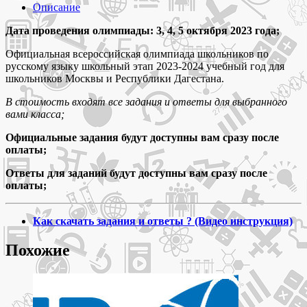
октября
Описание
2023
Русский
Дата проведения олимпиады: 3, 4, 5 октября 2023 года;
язык
Официальная всероссийская олимпиада школьников по
4-
русскому языку школьный этап 2023-2024 учебный год для
11
школьников Москвы и Республики Дагестана.
класс
задания
В стоимость входят все задания и ответы для выбранного
и
вами класса;
ответы
школьного
Официальные задания будут доступны вам сразу после
этапа
оплаты;
2023-
2024
Ответы для заданий будут доступны вам сразу после
всероссийской
оплаты;
олимпиады
школьников
Как скачать задания и ответы ? (Видео инструкция)
Похожие