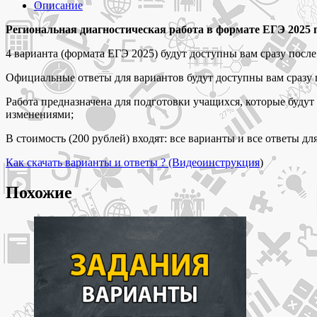
Контрольная
Описание
работа
в
Региональная диагностическая работа в формате ЕГЭ 2025 по
форме
4 варианта (формата ЕГЭ 2025) будут доступны вам сразу после
ЕГЭ
2025
Официальные ответы для вариантов будут доступны вам сразу 
по
русскому
Работа предназначена для подготовки учащихся, которые буду
языку
изменениями;
11
класс
В стоимость (200 рублей) входят: все варианты и все ответы дл
варианты
и
Как скачать варианты и ответы ? (Видеоинструкция
)
ответы
Похожие