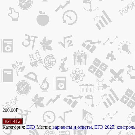
200.00
₽
Количество
КУПИТЬ
товара
Категория:
ЕГЭ
Метки:
варианты и ответы
,
ЕГЭ 2025
,
контроль
30.05.2025