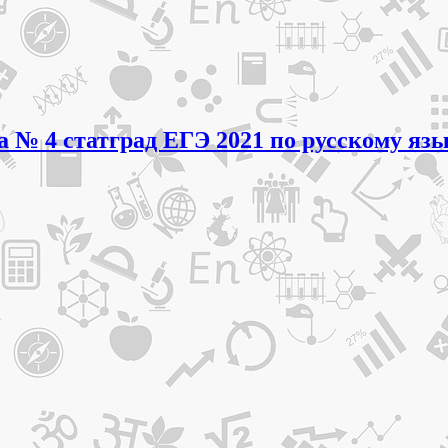
а № 4 статград ЕГЭ 2021 по русскому язы