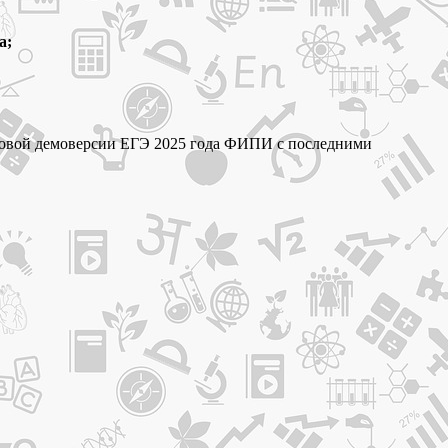
а;
о новой демоверсии ЕГЭ 2025 года ФИПИ с последними