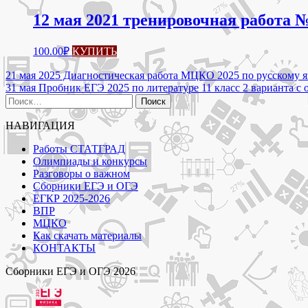
12 мая 2021 тренировочная работа №
100.00
₽
КУПИТЬ
Навигация
21 мая 2025 Диагностическая работа МЦКО 2025 по русскому я
31 мая Пробник ЕГЭ 2025 по литературе 11 класс 2 варианта с 
по
Найти:
записям
НАВИГАЦИЯ
Работы СТАТГРАД
Олимпиады и конкурсы
Разговоры о важном
Сборники ЕГЭ и ОГЭ
ЕГКР 2025-2026
ВПР
МЦКО
Как скачать материалы
КОНТАКТЫ
Сборники ЕГЭ и ОГЭ 2026