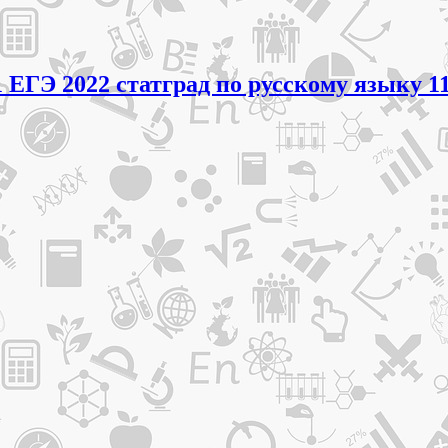
 ЕГЭ 2022 статград по русскому языку 1