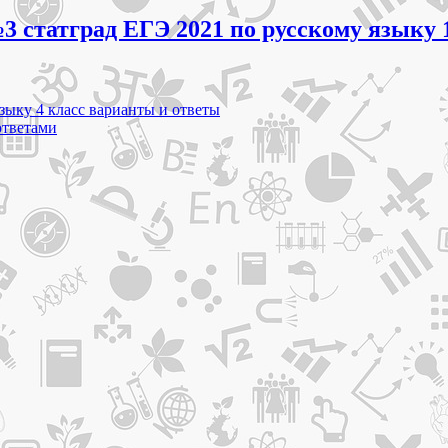
3 статград ЕГЭ 2021 по русскому языку 
зыку 4 класс варианты и ответы
ответами