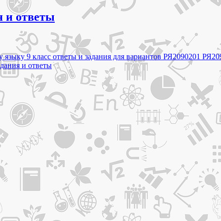
я и ответы
му языку 9 класс ответы и задания для вариантов РЯ2090201 РЯ2
дания и ответы