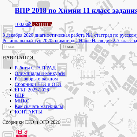
ВПР 2018 по Химии 11 класс задани
100.00
₽
КУПИТЬ
Навигация
3 декабря 2020 диагностическая работа №1 статград по русско
Региональный тур 2020 олимпиады Наше Наследие 2-5 класс за
по
Найти:
записям
НАВИГАЦИЯ
Работы СТАТГРАД
Олимпиады и конкурсы
Разговоры о важном
Сборники ЕГЭ и ОГЭ
ЕГКР 2025-2026
ВПР
МЦКО
Как скачать материалы
КОНТАКТЫ
Сборники ЕГЭ и ОГЭ 2026