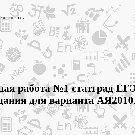
ё для школы.
ная работа №1 статград ЕГ
адания для варианта АЯ2010