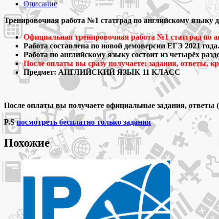
декабря
Описание
2020
Тренировочная
Тренировочная работа №1 статград по английскому языку для
работа
Официальная тренировочная работа №1 статград по ан
№1
Работа составлена по новой демоверсии ЕГЭ 2021 года
статград
Работа по английскому языку состоит из четырёх разд
ЕГЭ
После оплаты вы сразу получаете: задания, ответы, к
2021
Предмет: АНГЛИЙСКИЙ ЯЗЫК 11 КЛАСС
по
английскому
языку
11
После оплаты вы получаете официальные задания, ответы (и
класс
ответы
P.S
посмотреть бесплатно только задания
и
задания
Похожие
для
варианта
АЯ2010101