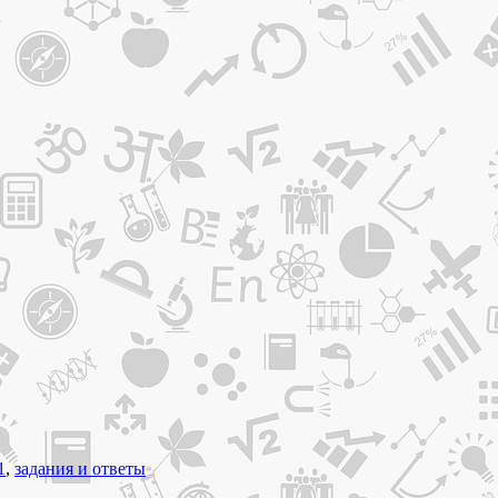
1
,
задания и ответы