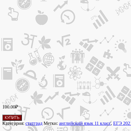
100.00
₽
Количество
КУПИТЬ
товара
Категория:
статград
Метки:
английский язык 11 класс
,
ЕГЭ 202
4