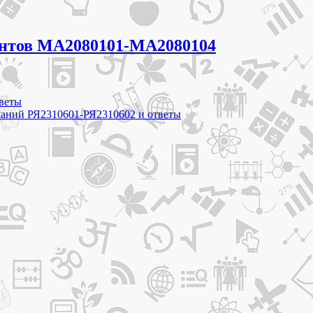
иантов МА2080101-МА2080104
тветы
аданий РЯ2310601-РЯ2310602 и ответы