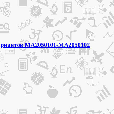
 вариантов МА2050101-МА2050102