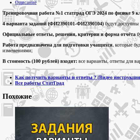
работа
Описание
№1
ОГЭ
Тренировочная работа №1 статград ОГЭ 2024 по физике 9 кла
2024
4 варианта заданий (ФИ2390101-ФИ2390104)
будут доступны 
статград
по
Официальные ответы, решения, критерии и форма отчёта
б
физике
9
Работа предназначена для подготовки учащихся
, которые б
класс
изменениями;
варианты
заданий
В стоимость (100 рублей) входят:
все варианты, ответы для ва
ФИ2390101-
ФИ2390104 и
ответы
Как получить варианты и ответы ? (Видео инструкция
Все работы СтатГрад
Похожие