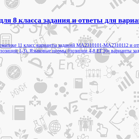
 для 8 класса задания и ответы для вар
атематике 11 класс варианты заданий МА2310101-МА2310112 и о
 (позиции 1-3). Языковые нормы (позиции 4-8 ЕГЭ)» варианты з