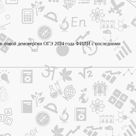
а по новой демоверсии ОГЭ 2024 года ФИПИ с последними