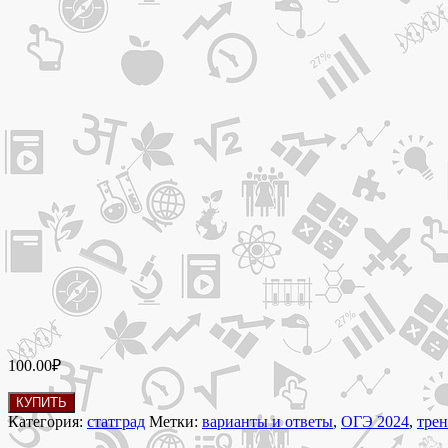
100.00
₽
Количество
КУПИТЬ
товара
Категория:
статград
Метки:
варианты и ответы
,
ОГЭ 2024
,
трен
4.10.2023 Тренировочная