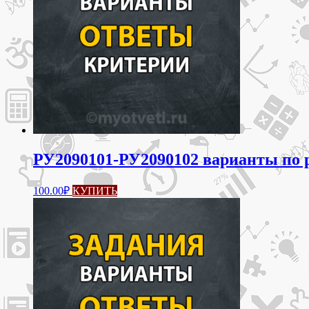
РУ2090101-РУ2090102 варианты по р
100.00
₽
КУПИТЬ