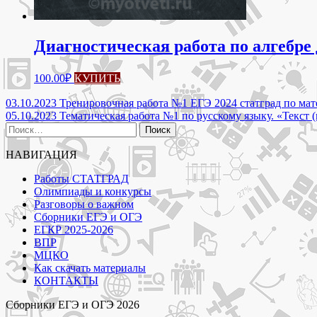
Диагностическая работа по алгебре
100.00
₽
КУПИТЬ
Навигация
03.10.2023 Тренировочная работа №1 ЕГЭ 2024 статград по м
05.10.2023 Тематическая работа №1 по русскому языку. «Текст
по
Найти:
записям
НАВИГАЦИЯ
Работы СТАТГРАД
Олимпиады и конкурсы
Разговоры о важном
Сборники ЕГЭ и ОГЭ
ЕГКР 2025-2026
ВПР
МЦКО
Как скачать материалы
КОНТАКТЫ
Сборники ЕГЭ и ОГЭ 2026