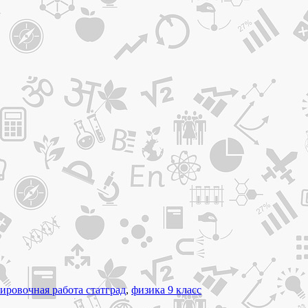
ировочная работа статград
,
физика 9 класс