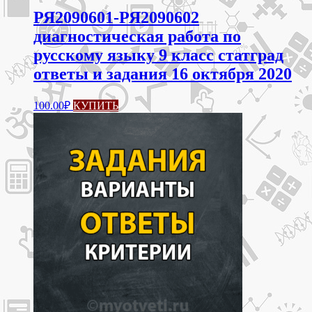
РЯ2090601-РЯ2090602
диагностическая работа по
русскому языку 9 класс статград
ответы и задания 16 октября 2020
100.00
₽
КУПИТЬ