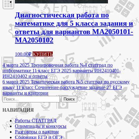
Диагностическая работа по
математике для 5 класса задания и
ответы для вариантов МА2050101-
МА2050102
100.00
₽
КУПИТЬ
Навигация
4 марта 2025 Тренировочная работа №4 статград по
информатике 11 класс ЕГЭ 2025 варианты ИН2410401-
по
ИН2410402 и ответы
записям
6 марта 2025 Тематическая работа №5 статград по русскому
языку 11 класс Сочинение-рассуждение задание 27 ЕГЭ
варианты и критерии
Найти:
НАВИГАЦИЯ
Работы СТАТГРАД
Олимпиады и конкурсы
Разговоры о важном
Сборники ЕГЭ и ОГЭ