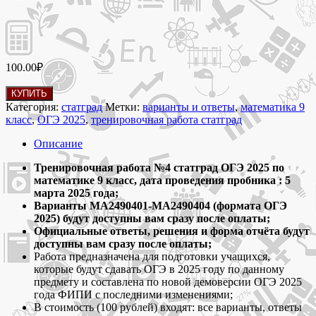
100.00
₽
Количество
КУПИТЬ
товара
Категория:
статград
Метки:
варианты и ответы
,
математика 9
5
класс
,
ОГЭ 2025
,
тренировочная работа статград
марта
2025
Описание
Тренировочная
работа
Тренировочная работа №4 статград ОГЭ 2025 по
№4
математике 9 класс, дата проведения пробника : 5
статград
марта 2025 года;
по
Варианты МА2490401-МА2490404 (формата ОГЭ
математике
2025) будут доступны вам сразу после оплаты;
9
Официальные ответы, решения и форма отчёта будут
класс
доступны вам сразу после оплаты;
ОГЭ
Работа предназначена для подготовки учащихся,
2025
которые будут сдавать ОГЭ в 2025 году по данному
варианты
предмету и составлена по новой демоверсии ОГЭ 2025
МА2490401-
года ФИПИ с последними изменениями;
МА2490404
В стоимость (100 рублей) входят: все варианты, ответы