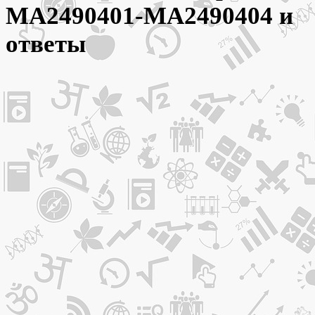
МА2490401-МА2490404 и
ответы