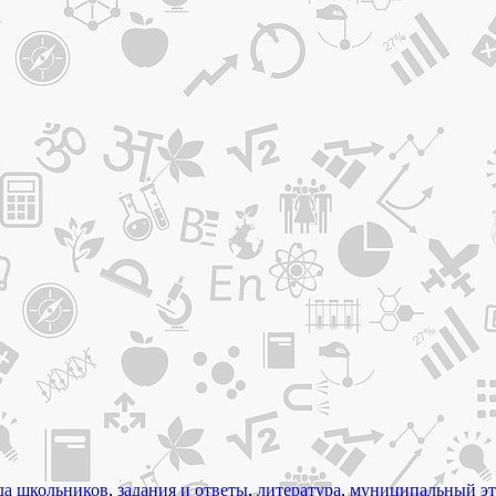
да школьников
,
задания и ответы
,
литература
,
муниципальный эт