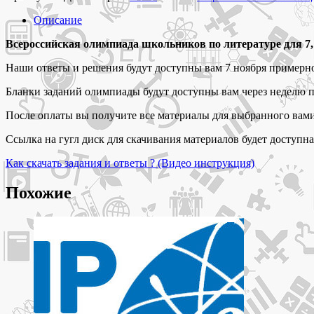
7
ноября
Описание
2025 Задания
и
Всероссийская олимпиада школьников по литературе для 7, 
ответы
Наши ответы и решения будут доступны вам 7 ноября примерно 
для
всероссийской
Бланки заданий олимпиады будут доступны вам через неделю 
олимпиады
школьников
После оплаты вы получите все материалы для выбранного вами
по
литературе
Ссылка на гугл диск для скачивания материалов будет доступна
7,
8,
Как скачать задания и ответы ? (Видео инструкция)
9,
10,
Похожие
11
класс
муниципальный
этап
2025