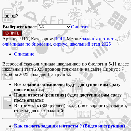
300.00
₽
Выберите класс
Очистить
Количество
КУПИТЬ
товара
Артикул:
Н/Д
Категория:
ВОШ
Метки:
задания и ответы
,
7
олимпиада по биологии
,
сириус
,
школьный этап 2025
октября
2025 Олимпиада
Описание
Сириус
по
Всероссийская олимпиада школьников по биологии 5-11 класс
биологии
школьный этап 2025 проводится онлайн на сайте Сириус : 7
5-
октября 2025 года для 1-2 группы.
11
Все задания олимпиады будут доступны вам сразу
класс
после оплаты;
школьный
Наши ответы (решения) будут доступны вам сразу
этап
после оплаты;
2025
В стоимость (300 рублей) входят: все варианты заданий,
задания
ответы для всех заданий;
и
ответы
1-
Как скачать задания и ответы ? (Видео инструкция)
2