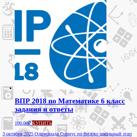
ВПР 2018 по Математике 6 класс
задания и ответы
100.00
₽
КУПИТЬ
Навигация
3 октября 2025 Олимпиада Сириус по физике школьный этап