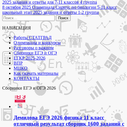
2025 задания и ответы для 7-11 классов 4 группа
по
8 октября 2025 Олимпиада Сириус по биологии 5-11 класс
записям
школьный этап 2025 задания и ответы 1-2 группа
Найти:
НАВИГАЦИЯ
Работы СТАТГРАД
Олимпиады и конкурсы
Разговоры о важном
Сборники ЕГЭ и ОГЭ
ЕГКР 2025-2026
ВПР
МЦКО
Как скачать материалы
КОНТАКТЫ
Сборники ЕГЭ и ОГЭ 2026
Демидова ЕГЭ 2026 физика 11 класс
отличный результат сборник 1600 заданий с