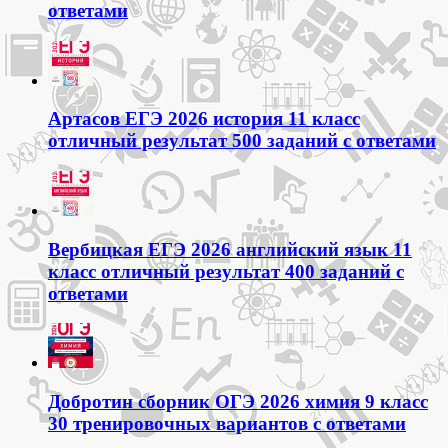
ответами
Артасов ЕГЭ 2026 история 11 класс
отличный результат 500 заданий с ответами
Вербицкая ЕГЭ 2026 английский язык 11
класс отличный результат 400 заданий с
ответами
Добротин сборник ОГЭ 2026 химия 9 класс
30 тренировочных вариантов с ответами