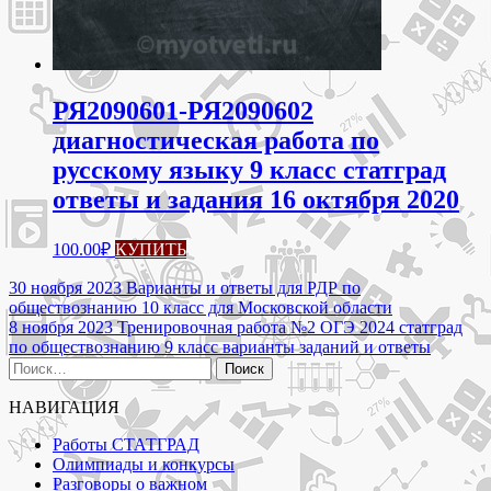
РЯ2090601-РЯ2090602
диагностическая работа по
русскому языку 9 класс статград
ответы и задания 16 октября 2020
100.00
₽
КУПИТЬ
Навигация
30 ноября 2023 Варианты и ответы для РДР по
обществознанию 10 класс для Московской области
по
8 ноября 2023 Тренировочная работа №2 ОГЭ 2024 статград
записям
по обществознанию 9 класс варианты заданий и ответы
Найти:
НАВИГАЦИЯ
Работы СТАТГРАД
Олимпиады и конкурсы
Разговоры о важном