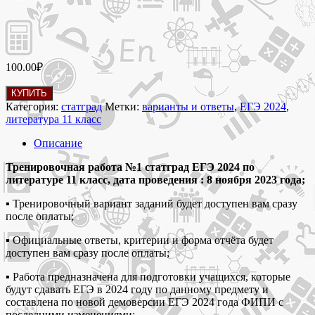
100.00
₽
Количество
КУПИТЬ
товара
Категория:
статград
Метки:
варианты и ответы
,
ЕГЭ 2024
,
8
литература 11 класс
ноября
2023 Тренировочная
Описание
работа
№1
Тренировочная работа №1 статград ЕГЭ 2024 по
ЕГЭ
литературе 11 класс, дата проведения : 8 ноября 2023 года;
2024
▪ Тренировочный вариант заданий будет доступен вам сразу
статград
после оплаты;
по
литературе
▪ Официальные ответы, критерии и форма отчёта будет
11
доступен вам сразу после оплаты;
класс
вариант
▪ Работа предназначена для подготовки учащихся, которые
заданий
будут сдавать ЕГЭ в 2024 году по данному предмету и
и
составлена по новой демоверсии ЕГЭ 2024 года ФИПИ с
ответы
последними изменениями;