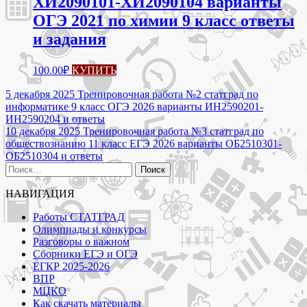
ХИ2090101-ХИ2090104 варианты
ОГЭ 2021 по химии 9 класс ответы
и задания
100.00
₽
КУПИТЬ
Навигация
5 декабря 2025 Тренировочная работа №2 статград по
информатике 9 класс ОГЭ 2026 варианты ИН2590201-
по
ИН2590204 и ответы
записям
10 декабря 2025 Тренировочная работа №3 статград по
обществознанию 11 класс ЕГЭ 2026 варианты ОБ2510301-
ОБ2510304 и ответы
Найти:
НАВИГАЦИЯ
Работы СТАТГРАД
Олимпиады и конкурсы
Разговоры о важном
Сборники ЕГЭ и ОГЭ
ЕГКР 2025-2026
ВПР
МЦКО
Как скачать материалы