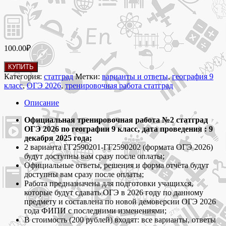
100.00
₽
Количество
КУПИТЬ
товара
Категория:
статград
Метки:
варианты и ответы
,
география 9
9
класс
,
ОГЭ 2026
,
тренировочная работа статград
декабря
2025
Описание
Тренировочная
работа
Официальная тренировочная работа №2 статград
№2
ОГЭ 2026 по географии 9 класс, дата проведения : 9
статград
декабря 2025 года;
по
2 варианта ГГ2590201-ГГ2590202 (формата ОГЭ 2026)
географии
будут доступны вам сразу после оплаты;
9
Официальные ответы, решения и форма отчёта будут
класс
доступны вам сразу после оплаты;
ОГЭ
Работа предназначена для подготовки учащихся,
2026
которые будут сдавать ОГЭ в 2026 году по данному
варианты
предмету и составлена по новой демоверсии ОГЭ 2026
ГГ2590201-
года ФИПИ с последними изменениями;
ГГ2590202
В стоимость (200 рублей) входят: все варианты, ответы