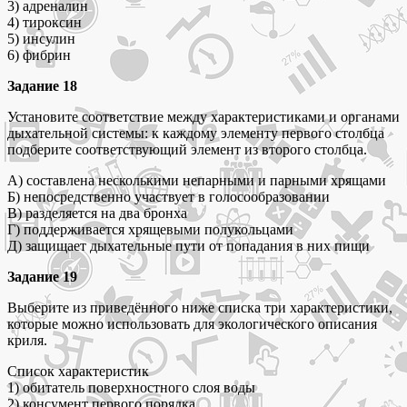
3) адреналин
4) тироксин
5) инсулин
6) фибрин
Задание 18
Установите соответствие между характеристиками и органами
дыхательной системы: к каждому элементу первого столбца
подберите соответствующий элемент из второго столбца.
А) составлена несколькими непарными и парными хрящами
Б) непосредственно участвует в голосообразовании
В) разделяется на два бронха
Г) поддерживается хрящевыми полукольцами
Д) защищает дыхательные пути от попадания в них пищи
Задание 19
Выберите из приведённого ниже списка три характеристики,
которые можно использовать для экологического описания
криля.
Список характеристик
1) обитатель поверхностного слоя воды
2) консумент первого порядка