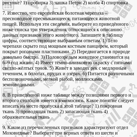
рисунке? 1) пробирка 3) чашка Петри 2) колба 4) спиртовка
7. Известно, что европейская болотная черепаха –
пресноводное пресмыкающееся, питающееся животной
пищей. Используя эти сведения, выберите из приведённого
ниже списка три утверждения, относящиеся к описанию
данных признаков этого животного. Запишите в таблицу
цифры, соответствующие выбранным ответам. 1) Тело
черепахи скрыто под мощным костным панцирем, который
покрыт роговыми пластинками. 2) Передвигается в природе
довольно быстро. 3) Половозрелым животное становится на
6–9 год жизни. 4) Имеет тёмно-оливковую окраску с пятнами
светло-жёлтых тонов. 5) Живёт в заводях рек с медленным
течением, в болотах, прудах и озёрах. 6) Питается различными
беспозвоночными, мелкой рыбой, моллюсками,
земноводными.
8. В приведённой ниже таблице между позициями первого и
второго столбцов имеется взаимосвязь. Какое понятие следует
вписать на место пропуска в этой таблице? 1) покровная
ткань 3) проводящая ткань 2) запасающая ткань 4)
образовательная ткань
9. Какие из перечисленных признаков характеризуют отдел
Моховидные? Выберите три верных ответа из шести и