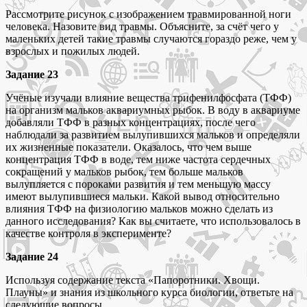
Рассмотрите рисунок с изображением травмированной ноги
человека. Назовите вид травмы. Объясните, за счёт чего у
маленьких детей такие травмы случаются гораздо реже, чем у
взрослых и пожилых людей.
Задание 23
Учёные изучали влияние вещества трифенилфосфата (ТФФ)
на организм мальков аквариумных рыбок. В воду в аквариуме
добавляли ТФФ в разных концентрациях, после чего
наблюдали за развитием вылупившихся мальков и определяли
их жизненные показатели. Оказалось, что чем выше
концентрация ТФФ в воде, тем ниже частота сердечных
сокращений у мальков рыбок, тем больше мальков
вылупляется с пороками развития и тем меньшую массу
имеют вылупившиеся мальки. Какой вывод относительно
влияния ТФФ на физиологию мальков можно сделать из
данного исследования? Как вы считаете, что использовалось в
качестве контроля в эксперименте?
Задание 24
Используя содержание текста «Папоротники. Хвощи.
Плауны» и знания из школьного курса биологии, ответьте на
следующие вопросы.