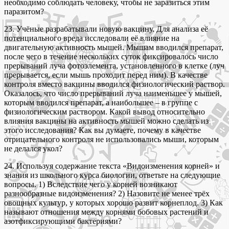
необходимо соблюдать человеку, чтобы не заразиться этим
паразитом?
23. Учёные разрабатывали новую вакцину. Для анализа её
потенциального вреда исследовали её влияние на
двигательную активность мышей. Мышам вводился препарат,
после чего в течение нескольких суток фиксировалось число
прерываний луча фотоэлемента, установленного в клетке (луч
прерывается, если мышь проходит перед ним). В качестве
контроля вместо вакцины вводился физиологический раствор.
Оказалось, что число прерываний луча наименьшее у мышей,
которым вводился препарат, а наибольшее – в группе с
физиологическим раствором. Какой вывод относительно
влияния вакцины на активность мышей можно сделать из
этого исследования? Как вы думаете, почему в качестве
отрицательного контроля не использовались мыши, которым
не делался укол?
24. Используя содержание текста «Видоизменения корней» и
знания из школьного курса биологии, ответьте на следующие
вопросы. 1) Вследствие чего у корней возникают
разнообразные видоизменения? 2) Назовите не менее трёх
овощных культур, у которых хорошо развит корнеплод. 3) Как
называют отношения между корнями бобовых растений и
азотфиксирующими бактериями?