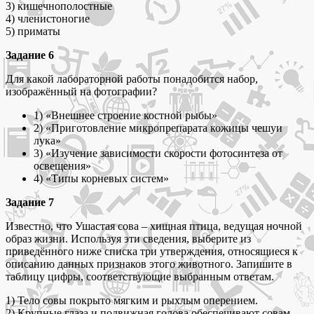
3) кишечнополостные
4) членистоногие
5) приматы
Задание 6
Для какой лабораторной работы понадобится набор,
изображённый на фотографии?
1) «Внешнее строение костной рыбы»
2) «Приготовление микропрепарата кожицы чешуи
лука»
3) «Изучение зависимости скорости фотосинтеза от
освещения»
4) «Типы корневых систем»
Задание 7
Известно, что Ушастая сова – хищная птица, ведущая ночной
образ жизни. Используя эти сведения, выберите из
приведённого ниже списка три утверждения, относящиеся к
описанию данных признаков этого животного. Запишите в
таблицу цифры, соответствующие выбранным ответам.
1) Тело совы покрыто мягким и рыхлым оперением.
2) Крупные глаза и подвижная голова обеспечивают совам