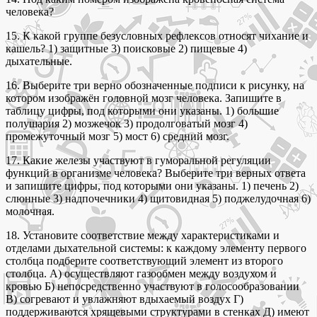
человека?
15. К какой группе безусловных рефлексов относят чихание и
кашель? 1) защитные 3) поисковые 2) пищевые 4)
дыхательные.
16. Выберите три верно обозначенные подписи к рисунку, на
котором изображён головной мозг человека. Запишите в
таблицу цифры, под которыми они указаны. 1) большие
полушария 2) мозжечок 3) продолговатый мозг 4)
промежуточный мозг 5) мост 6) средний мозг.
17. Какие железы участвуют в гуморальной регуляции
функций в организме человека? Выберите три верных ответа
и запишите цифры, под которыми они указаны. 1) печень 2)
слюнные 3) надпочечники 4) щитовидная 5) поджелудочная 6)
молочная.
18. Установите соответствие между характеристиками и
отделами дыхательной системы: к каждому элементу первого
столбца подберите соответствующий элемент из второго
столбца. А) осуществляют газообмен между воздухом и
кровью Б) непосредственно участвуют в голосообразовании
В) согревают и увлажняют вдыхаемый воздух Г)
поддерживаются хрящевыми структурами в стенках Д) имеют