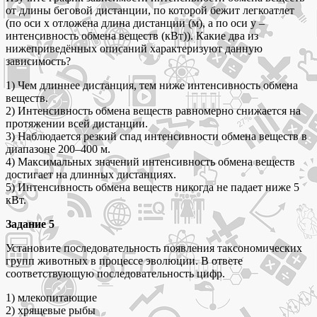
от длины беговой дистанции, по которой бежит легкоатлет
(по оси х отложена длина дистанции (м), а по оси у –
интенсивность обмена веществ (кВт)). Какие два из
нижеприведённых описаний характеризуют данную
зависимость?
1) Чем длиннее дистанция, тем ниже интенсивность обмена
веществ.
2) Интенсивность обмена веществ равномерно снижается на
протяжении всей дистанции.
3) Наблюдается резкий спад интенсивности обмена веществ в
диапазоне 200–400 м.
4) Максимальных значений интенсивность обмена веществ
достигает на длинных дистанциях.
5) Интенсивность обмена веществ никогда не падает ниже 5
кВт.
Задание 5
Установите последовательность появления таксономических
групп животных в процессе эволюции. В ответе
соответствующую последовательность цифр.
1) млекопитающие
2) хрящевые рыбы