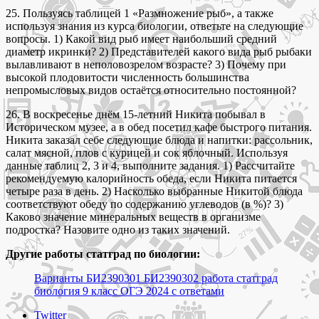
25. Пользуясь таблицей 1 «Размножение рыб», а также
используя знания из курса биологии, ответьте на следующие
вопросы. 1) Какой вид рыб имеет наибольший средний
диаметр икринки? 2) Представителей какого вида рыб рыбаки
вылавливают в неполовозрелом возрасте? 3) Почему при
высокой плодовитости численность большинства
непромысловых видов остаётся относительно постоянной?
26. В воскресенье днём 15-летний Никита побывал в
Историческом музее, а в обед посетил кафе быстрого питания.
Никита заказал себе следующие блюда и напитки: рассольник,
салат мясной, плов с курицей и сок яблочный. Используя
данные таблиц 2, 3 и 4, выполните задания. 1) Рассчитайте
рекомендуемую калорийность обеда, если Никита питается
четыре раза в день. 2) Насколько выбранные Никитой блюда
соответствуют обеду по содержанию углеводов (в %)? 3)
Каково значение минеральных веществ в организме
подростка? Назовите одно из таких значений.
Другие работы статград по биологии:
Варианты БИ2390301 БИ2390302 работа статград
биология 9 класс ОГЭ 2024 с ответами
Share
Twitter