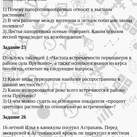
1) Почему папоротникообразных относят к высшим
растениям?
2) В чём различие между весенним и летним побегами хвоща
полевого?
3) Листья папоротника осенью отмирают. Каким образом
весной происходит их возобновление?
Задание 25
Пользуясь таблицей 1 «Частота встречаемости первоцветов в
районе села Пруткино», а также используя знания из курса
биологии, ответьте на следующие вопросы.
1) Какие виды первоцветов наиболее распространены в
данной местности?
2) Какие из первоцветов реже всего встречаются в районе
села Пруткино?
3) О чём можно судить на основании показателя «процент
цветущих растений по отношению ко встреченным»?
Задание 26
16-летний Илья в каникулы посетил Астрахань. Перед
экскурсией в Астраханский кремль он перекусил в местном