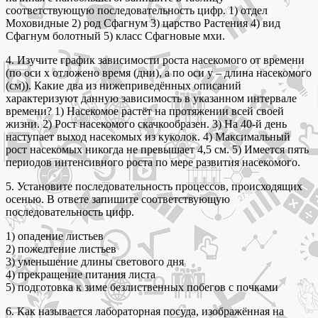
соответствующую последовательность цифр. 1) отдел
Моховидные 2) род Сфагнум 3) царство Растения 4) вид
Сфагнум болотный 5) класс Сфагновые мхи.
4. Изучите график зависимости роста насекомого от времени
(по оси х отложено время (дни), а по оси у – длина насекомого
(см)). Какие два из нижеприведённых описаний
характеризуют данную зависимость в указанном интервале
времени? 1) Насекомое растёт на протяжении всей своей
жизни. 2) Рост насекомого скачкообразен. 3) На 40-й день
наступает выход насекомых из куколок. 4) Максимальный
рост насекомых никогда не превышает 4,5 см. 5) Имеется пять
периодов интенсивного роста по мере развития насекомого.
5. Установите последовательность процессов, происходящих
осенью. В ответе запишите соответствующую
последовательность цифр.
1) опадение листьев
2) пожелтение листьев
3) уменьшение длины светового дня
4) прекращение питания листа
5) подготовка к зиме безлиственных побегов с почками
6. Как называется лабораторная посуда, изображённая на