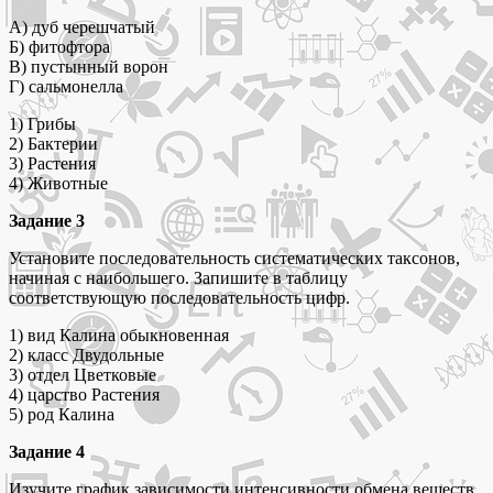
А) дуб черешчатый
Б) фитофтора
В) пустынный ворон
Г) сальмонелла
1) Грибы
2) Бактерии
3) Растения
4) Животные
Задание 3
Установите последовательность систематических таксонов,
начиная с наибольшего. Запишите в таблицу
соответствующую последовательность цифр.
1) вид Калина обыкновенная
2) класс Двудольные
3) отдел Цветковые
4) царство Растения
5) род Калина
Задание 4
Изучите график зависимости интенсивности обмена веществ