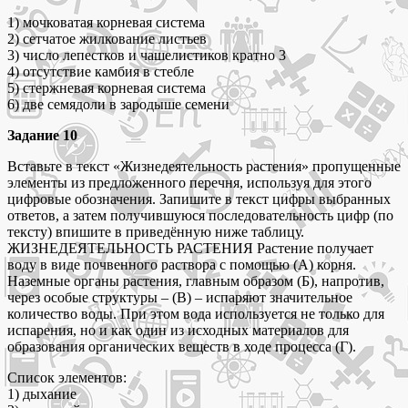
1) мочковатая корневая система
2) сетчатое жилкование листьев
3) число лепестков и чашелистиков кратно 3
4) отсутствие камбия в стебле
5) стержневая корневая система
6) две семядоли в зародыше семени
Задание 10
Вставьте в текст «Жизнедеятельность растения» пропущенные
элементы из предложенного перечня, используя для этого
цифровые обозначения. Запишите в текст цифры выбранных
ответов, а затем получившуюся последовательность цифр (по
тексту) впишите в приведённую ниже таблицу.
ЖИЗНЕДЕЯТЕЛЬНОСТЬ РАСТЕНИЯ Растение получает
воду в виде почвенного раствора с помощью (А) корня.
Наземные органы растения, главным образом (Б), напротив,
через особые структуры – (В) – испаряют значительное
количество воды. При этом вода используется не только для
испарения, но и как один из исходных материалов для
образования органических веществ в ходе процесса (Г).
Список элементов:
1) дыхание