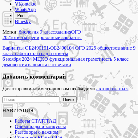
the
VKontakte
post
WhatsApp
"Варианты
Print
БИ2490101
Bluesky
БИ2490102
ОГЭ
Метки:
биология 9 класс
задания
ОГЭ
2025
2025
ответы
тренировочные варианты
биология
Навигация
9
Варианты ОБ2490101-ОБ2490104 ОГЭ 2025 обществознание 9
класс
класс работа статград и ответы
по
работа
6 ноября 2024 МЦКО функциональная грамотность 5 класс
записям
статград
демоверсия варианта с ответами
и
ответы"
Добавить комментарий
Для отправки комментария вам необходимо
авторизоваться
.
Найти:
НАВИГАЦИЯ
Работы СТАТГРАД
Олимпиады и конкурсы
Разговоры о важном
Сборники ЕГЭ и ОГЭ