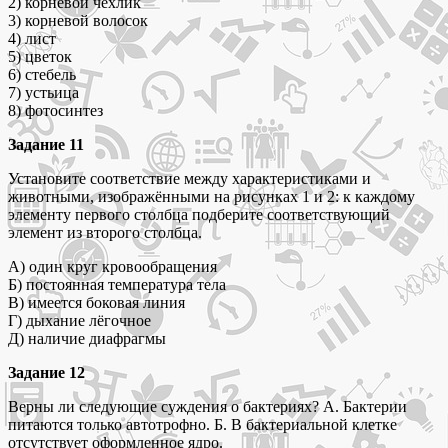
2) корневой чехлик
3) корневой волосок
4) лист
5) цветок
6) стебель
7) устьица
8) фотосинтез
Задание 11
Установите соответствие между характеристиками и
животными, изображёнными на рисунках 1 и 2: к каждому
элементу первого столбца подберите соответствующий
элемент из второго столбца.
А) один круг кровообращения
Б) постоянная температура тела
В) имеется боковая линия
Г) дыхание лёгочное
Д) наличие диафрагмы
Задание 12
Верны ли следующие суждения о бактериях? А. Бактерии
питаются только автотрофно. Б. В бактериальной клетке
отсутствует оформленное ядро.