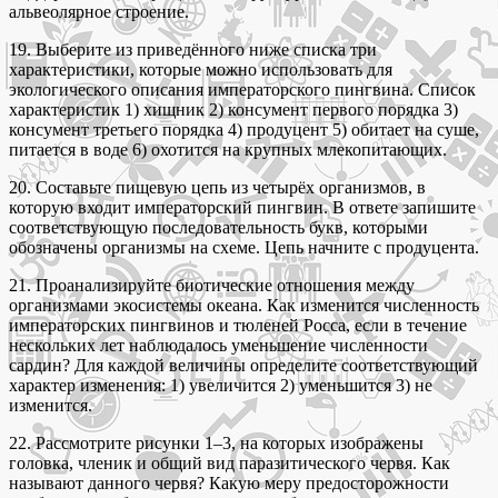
альвеолярное строение.
19. Выберите из приведённого ниже списка три
характеристики, которые можно использовать для
экологического описания императорского пингвина. Список
характеристик 1) хищник 2) консумент первого порядка 3)
консумент третьего порядка 4) продуцент 5) обитает на суше,
питается в воде 6) охотится на крупных млекопитающих.
20. Составьте пищевую цепь из четырёх организмов, в
которую входит императорский пингвин. В ответе запишите
соответствующую последовательность букв, которыми
обозначены организмы на схеме. Цепь начните с продуцента.
21. Проанализируйте биотические отношения между
организмами экосистемы океана. Как изменится численность
императорских пингвинов и тюленей Росса, если в течение
нескольких лет наблюдалось уменьшение численности
сардин? Для каждой величины определите соответствующий
характер изменения: 1) увеличится 2) уменьшится 3) не
изменится.
22. Рассмотрите рисунки 1–3, на которых изображены
головка, членик и общий вид паразитического червя. Как
называют данного червя? Какую меру предосторожности