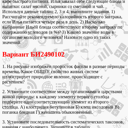
кафе быстрого питания. Илья заказал себе следующие блюда и
напитки: салат мясной, сырники со сметаной и чай.
Используя данные таблиц 2, 3 и 4, выполните задания. 1)
Рассчитайте рекомендуемую калорийность второго завтрака,
если Илья питается четыре раза в день. 2) Насколько
выбранные Ильёй блюда соответствуют второму завтраку по
содержанию углеводов (в %)? 3) Каково значение воды в
организме молодого человека? Назовите одно из таких
значений.
Вариант БИ2490102
1. На рисунке изображён проросток фасоли в разные периоды
времени. Какое ОБЩЕЕ свойство живых систем
иллюстрирует природное явление, происходящее с
растением?
2. Установите соответствие между организмами и царствами
живой природы: к каждому элементу первого столбца
подберите один соответствующий элемент из второго
столбца. А) клостридия ботулиновая Б) клещ иксодовый В)
поганка бледная Г) женьшень обыкновенный.
3. Установите последовательность систематических таксонов,
начиная с наибольшего. Запишите в таблицу