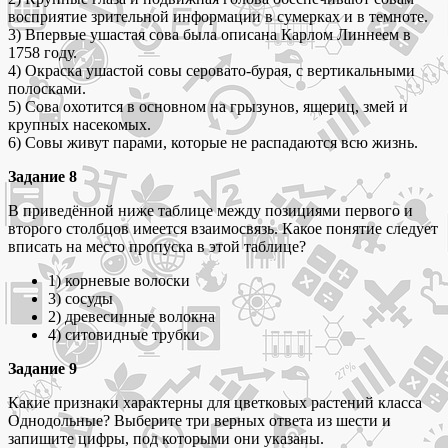
восприятие зрительной информации в сумерках и в темноте.
3) Впервые ушастая сова была описана Карлом Линнеем в
1758 году.
4) Окраска ушастой совы серовато-бурая, с вертикальными
полосками.
5) Сова охотится в основном на грызунов, ящериц, змей и
крупных насекомых.
6) Совы живут парами, которые не распадаются всю жизнь.
Задание 8
В приведённой ниже таблице между позициями первого и
второго столбцов имеется взаимосвязь. Какое понятие следует
вписать на место пропуска в этой таблице?
1) корневые волоски
3) сосуды
2) древесинные волокна
4) ситовидные трубки
Задание 9
Какие признаки характерны для цветковых растений класса
Однодольные? Выберите три верных ответа из шести и
запишите цифры, под которыми они указаны.