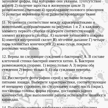
запишите цифры, под которыми они указаны. 1) отсутствие
корней 2) наличие заростка в жизненном цикле 3)
размножение семенами 4) преобладание полового поколения
5) развитые корневища 6) не развиты проводящие ткани
11. Установите соответствие между характеристиками и
животными, изображёнными на рисунках 1 и 2: к каждому
элементу первого столбца подберите соответствующий
элемент из второго столбца. А) наличие хитинового покрова
Б) имеется внутренний скелет В) лёгочное дыхание Г) четыре
пары членистых конечностей Д) кожа сухая, покрыта
роговыми чешуйками.
12. Верны ли следующие суждения о бактериях? А. В составе
клеточной стенки бактерий имеется хитин. Б. Бактерии
размножаются спорами. 1) верно только А 3) верны оба
суждения 2) верно только Б 4) оба суждения неверны.
13. Рассмотрите фотографию серой с мелкими белыми
пятнами лошади. Выберите характеристики, соответствующие
её внешнему строению, по следующему плану: масть (окрас),
постановка головы, форма головы, постановка задних
конечностей. При выполнении работы используйте линейку и
карандаш.
14. Под каким номером изображена кровеносная система