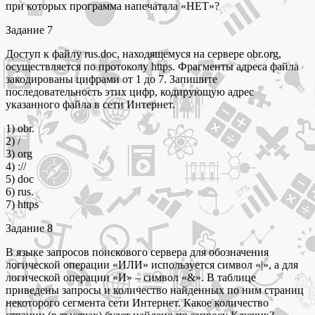
при которых программа напечатала «НЕТ»?
Задание 7
Доступ к файлу rus.doc, находящемуся на сервере obr.org,
осуществляется по протоколу https. Фрагменты адреса файла
закодированы цифрами от 1 до 7. Запишите
последовательность этих цифр, кодирующую адрес
указанного файла в сети Интернет.
1) obr.
2) /
3) org
4) ://
5) doc
6) rus.
7) https
Задание 8
В языке запросов поискового сервера для обозначения
логической операции «ИЛИ» используется символ «|», а для
логической операции «И» – символ «&». В таблице
приведены запросы и количество найденных по ним страниц
некоторого сегмента сети Интернет. Какое количество