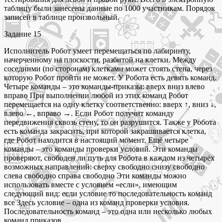
таблицу были занесены данные по 1000 участникам. Порядок
записей в таблице произвольный.
Задание 15
Исполнитель Робот умеет перемещаться по лабиринту,
начерченному на плоскости, разбитой на клетки. Между
соседними (по сторонам) клетками может стоять стена, через
которую Робот пройти не может. У Робота есть девять команд.
Четыре команды – это команды-приказы: вверх вниз влево
вправо При выполнении любой из этих команд Робот
перемещается на одну клетку соответственно: вверх ↑, вниз ↓,
влево ←, вправо →. Если Робот получит команду
передвижения сквозь стену, то он разрушится. Также у Робота
есть команда закрасить, при которой закрашивается клетка,
где Робот находится в настоящий момент. Ещё четыре
команды – это команды проверки условий. Эти команды
проверяют, свободен ли путь для Робота в каждом из четырёх
возможных направлений: сверху свободно снизу свободно
слева свободно справа свободно Эти команды можно
использовать вместе с условием «eсли», имеющим
следующий вид: если условие то последовательность команд
все Здесь условие – одна из команд проверки условия.
Последовательность команд – это одна или несколько любых
команд приказов.