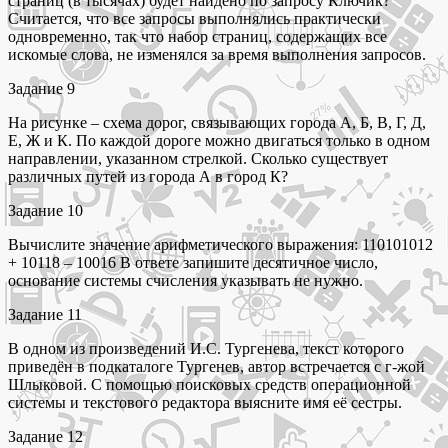
страниц (в тысячах) будет найдено по запросу Ключик?
Считается, что все запросы выполнялись практически
одновременно, так что набор страниц, содержащих все
искомые слова, не изменялся за время выполнения запросов.
Задание 9
На рисунке – схема дорог, связывающих города А, Б, В, Г, Д,
Е, Ж и К. По каждой дороге можно двигаться только в одном
направлении, указанном стрелкой. Сколько существует
различных путей из города А в город К?
Задание 10
Вычислите значение арифметического выражения: 110101012
+ 10118 – 10016 В ответе запишите десятичное число,
основание системы счисления указывать не нужно.
Задание 11
В одном из произведений И.С. Тургенева, текст которого
приведён в подкаталоге Тургенев, автор встречается с г-жой
Шлыковой. С помощью поисковых средств операционной
системы и текстового редактора выясните имя её сестры.
Задание 12