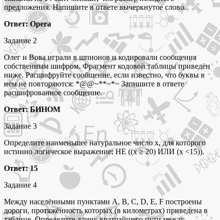
предложения. Напишите в ответе вычеркнутое слово.
Ответ: Opera
Задание 2
Олег и Вова играли в шпионов и кодировали сообщения
собственным шифром. Фрагмент кодовой таблицы приведён
ниже. Расшифруйте сообщение, если известно, что буквы в
нём не повторяются: *@@~**~*~ Запишите в ответе
расшифрованное сообщение.
Ответ: БИНОМ
Задание 3
Определите наименьшее натуральное число x, для которого
истинно логическое выражение: НЕ ((x ≥ 20) ИЛИ (x <15)).
Ответ: 15
Задание 4
Между населёнными пунктами A, B, C, D, E, F построены
дороги, протяжённость которых (в километрах) приведена в
таблице. Определите длину кратчайшего пути между