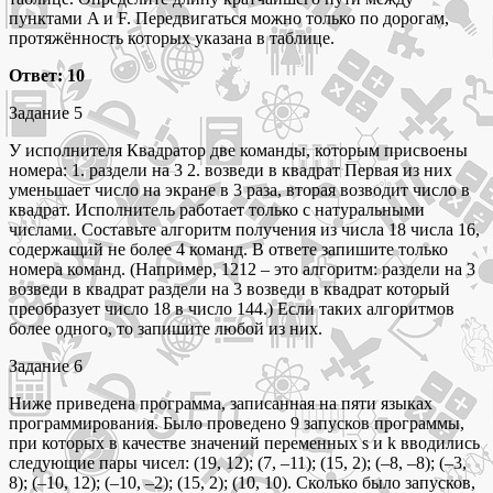
пунктами A и F. Передвигаться можно только по дорогам,
протяжённость которых указана в таблице.
Ответ: 10
Задание 5
У исполнителя Квадратор две команды, которым присвоены
номера: 1. раздели на 3 2. возведи в квадрат Первая из них
уменьшает число на экране в 3 раза, вторая возводит число в
квадрат. Исполнитель работает только с натуральными
числами. Составьте алгоритм получения из числа 18 числа 16,
содержащий не более 4 команд. В ответе запишите только
номера команд. (Например, 1212 – это алгоритм: раздели на 3
возведи в квадрат раздели на 3 возведи в квадрат который
преобразует число 18 в число 144.) Если таких алгоритмов
более одного, то запишите любой из них.
Задание 6
Ниже приведена программа, записанная на пяти языках
программирования. Было проведено 9 запусков программы,
при которых в качестве значений переменных s и k вводились
следующие пары чисел: (19, 12); (7, –11); (15, 2); (–8, –8); (–3,
8); (–10, 12); (–10, –2); (15, 2); (10, 10). Сколько было запусков,