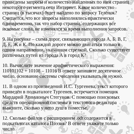
приведены запросы и количество найденных по ним страниц
некоторого сегмента сети Интернет. Какое количество
страниц (в тысячах) будет найдено по запросу Телёнок?
Считается, что все запросы выполнялись практически
одновременно, так что набор страниц, содержащих все
искомые слова, не изменялся за время выполнения запросов.
9. На рисунке – схема дорог, связывающих города А, Б, В, Г,
Д, Е, Ж и К. По каждой дороге можно двигаться только в
одном направлении, указанном стрелкой. Сколько существует
различных путей из города А в город К?
10. Вычислите значение арифметического выражения:
110101102 + 10108 – 11016 В ответе запишите десятичное
число, основание системы счисления указывать не нужно.
11. В одном из произведений И.С. Тургенева, текст которого
приведён в подкаталоге Тургенев, встречается помещик
Мардарий Аполлоныч Стегунов. С помощью поисковых
средств операционной системы и текстового редактора
выясните, сколько у него душ в поместье.
12. Сколько файлов с расширением .odt содержится в
подкаталогах каталога Поэзия? В ответе укажите только
число.