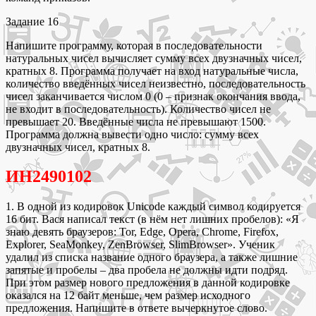
Задание 16
Напишите программу, которая в последовательности
натуральных чисел вычисляет сумму всех двузначных чисел,
кратных 8. Программа получает на вход натуральные числа,
количество введённых чисел неизвестно, последовательность
чисел заканчивается числом 0 (0 – признак окончания ввода,
не входит в последовательность). Количество чисел не
превышает 20. Введённые числа не превышают 1500.
Программа должна вывести одно число: сумму всех
двузначных чисел, кратных 8.
ИН2490102
1. В одной из кодировок Unicode каждый символ кодируется
16 бит. Вася написал текст (в нём нет лишних пробелов): «Я
знаю девять браузеров: Tor, Edge, Opera, Chrome, Firefox,
Explorer, SeaMonkey, ZenBrowser, SlimBrowser». Ученик
удалил из списка название одного браузера, а также лишние
запятые и пробелы – два пробела не должны идти подряд.
При этом размер нового предложения в данной кодировке
оказался на 12 байт меньше, чем размер исходного
предложения. Напишите в ответе вычеркнутое слово.