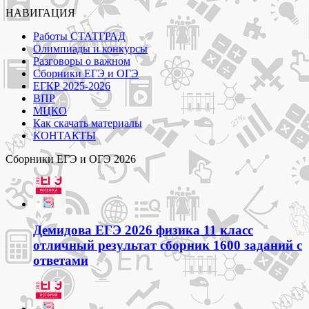
НАВИГАЦИЯ
Работы СТАТГРАД
Олимпиады и конкурсы
Разговоры о важном
Сборники ЕГЭ и ОГЭ
ЕГКР 2025-2026
ВПР
МЦКО
Как скачать материалы
КОНТАКТЫ
Сборники ЕГЭ и ОГЭ 2026
Демидова ЕГЭ 2026 физика 11 класс
отличный результат сборник 1600 заданий с
ответами