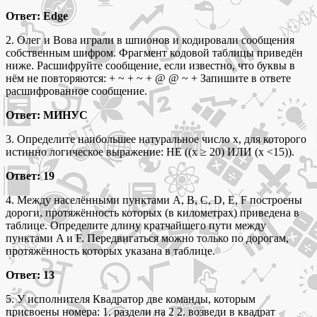
Ответ: Edge
2. Олег и Вова играли в шпионов и кодировали сообщения
собственным шифром. Фрагмент кодовой таблицы приведён
ниже. Расшифруйте сообщение, если известно, что буквы в
нём не повторяются: + ~ + ~ + @ @ ~ + Запишите в ответе
расшифрованное сообщение.
Ответ: МИНУС
3. Определите наибольшее натуральное число x, для которого
истинно логическое выражение: НЕ ((x ≥ 20) ИЛИ (x <15)).
Ответ: 19
4. Между населёнными пунктами A, B, C, D, E, F построены
дороги, протяжённость которых (в километрах) приведена в
таблице. Определите длину кратчайшего пути между
пунктами A и F. Передвигаться можно только по дорогам,
протяжённость которых указана в таблице.
Ответ: 13
5. У исполнителя Квадратор две команды, которым
присвоены номера: 1. раздели на 2 2. возведи в квадрат