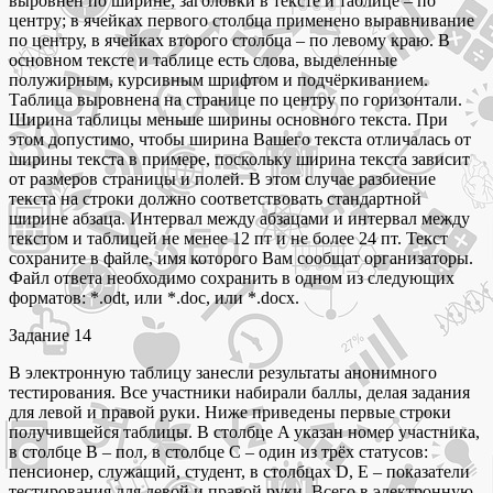
выровнен по ширине; заголовки в тексте и таблице – по
центру; в ячейках первого столбца применено выравнивание
по центру, в ячейках второго столбца – по левому краю. В
основном тексте и таблице есть слова, выделенные
полужирным, курсивным шрифтом и подчёркиванием.
Таблица выровнена на странице по центру по горизонтали.
Ширина таблицы меньше ширины основного текста. При
этом допустимо, чтобы ширина Вашего текста отличалась от
ширины текста в примере, поскольку ширина текста зависит
от размеров страницы и полей. В этом случае разбиение
текста на строки должно соответствовать стандартной
ширине абзаца. Интервал между абзацами и интервал между
текстом и таблицей не менее 12 пт и не более 24 пт. Текст
сохраните в файле, имя которого Вам сообщат организаторы.
Файл ответа необходимо сохранить в одном из следующих
форматов: *.odt, или *.doc, или *.docx.
Задание 14
В электронную таблицу занесли результаты анонимного
тестирования. Все участники набирали баллы, делая задания
для левой и правой руки. Ниже приведены первые строки
получившейся таблицы. В столбце A указан номер участника,
в столбце B – пол, в столбце C – один из трёх статусов:
пенсионер, служащий, студент, в столбцах D, E – показатели
тестирования для левой и правой руки. Всего в электронную