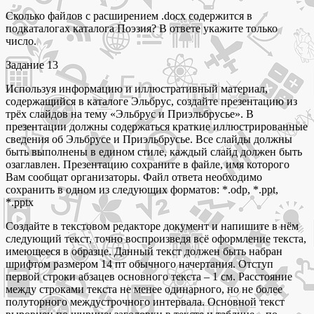
Сколько файлов с расширением .docx содержится в
подкаталогах каталога Поэзия? В ответе укажите только
число.
Задание 13
Используя информацию и иллюстративный материал,
содержащийся в каталоге Эльбрус, создайте презентацию из
трёх слайдов на тему «Эльбрус и Приэльбрусье». В
презентации должны содержаться краткие иллюстрированные
сведения об Эльбрусе и Приэльбрусье. Все слайды должны
быть выполнены в едином стиле, каждый слайд должен быть
озаглавлен. Презентацию сохраните в файле, имя которого
Вам сообщат организаторы. Файл ответа необходимо
сохранить в одном из следующих форматов: *.odp, *.ppt,
*.pptx
Создайте в текстовом редакторе документ и напишите в нём
следующий текст, точно воспроизведя всё оформление текста,
имеющееся в образце. Данный текст должен быть набран
шрифтом размером 14 пт обычного начертания. Отступ
первой строки абзацев основного текста – 1 см. Расстояние
между строками текста не менее одинарного, но не более
полуторного междустрочного интервала. Основной текст