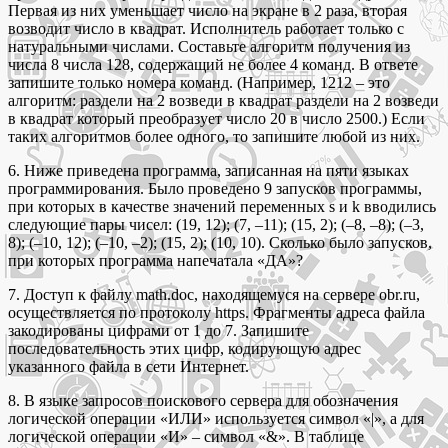
Первая из них уменьшает число на экране в 2 раза, вторая
возводит число в квадрат. Исполнитель работает только с
натуральными числами. Составьте алгоритм получения из
числа 8 числа 128, содержащий не более 4 команд. В ответе
запишите только номера команд. (Например, 1212 – это
алгоритм: раздели на 2 возведи в квадрат раздели на 2 возведи
в квадрат который преобразует число 20 в число 2500.) Если
таких алгоритмов более одного, то запишите любой из них.
6. Ниже приведена программа, записанная на пяти языках
программирования. Было проведено 9 запусков программы,
при которых в качестве значений переменных s и k вводились
следующие пары чисел: (19, 12); (7, –11); (15, 2); (–8, –8); (–3,
8); (–10, 12); (–10, –2); (15, 2); (10, 10). Сколько было запусков,
при которых программа напечатала «ДА»?
7. Доступ к файлу math.doc, находящемуся на сервере obr.ru,
осуществляется по протоколу https. Фрагменты адреса файла
закодированы цифрами от 1 до 7. Запишите
последовательность этих цифр, кодирующую адрес
указанного файла в сети Интернет.
8. В языке запросов поискового сервера для обозначения
логической операции «ИЛИ» используется символ «|», а для
логической операции «И» – символ «&». В таблице