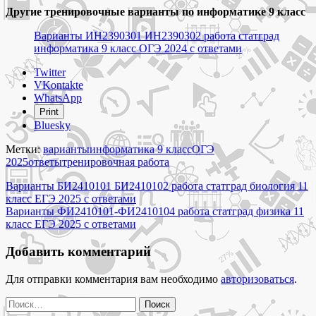
Другие тренировочные варианты по информатике 9 класс
Варианты ИН2390301 ИН2390302 работа статград
информатика 9 класс ОГЭ 2024 с ответами
Share
Twitter
the
VKontakte
post
WhatsApp
"Варианты
Print
ИН2490101-
Bluesky
ИН2490104
работа
Метки:
варианты
информатика 9 класс
ОГЭ
статград
2025
ответы
тренировочная работа
информатика
Навигация
9
Варианты БИ2410101 БИ2410102 работа статград биология 11
класс
класс ЕГЭ 2025 с ответами
по
ОГЭ
Варианты ФИ2410101-ФИ2410104 работа статград физика 11
записям
2025
класс ЕГЭ 2025 с ответами
с
ответами"
Добавить комментарий
Для отправки комментария вам необходимо
авторизоваться
.
Найти: