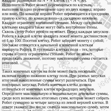
Квадрат разлинован на N × N клеток (1 < N < 30).
Исполнитель Робот может перемещаться по клеткам,
выполняя за одно перемещение одну из двух команд: вправо
или вниз. По команде вправо Робот перемещается в соседнюю
правую клетку, по команде вниз – в соседнюю нижнюю.
Квадрат ограничен внешними стенами. Между соседними
клетками квадрата также могут быть внутренние стены.
Сквозь стену Робот пройти не может. Перед каждым запуском
Робота в каждой клетке квадрата лежит монета достоинством
от 1 до 100. Посетив клетку, Робот забирает монету с собой;
это также относится к начальной и конечной клеткам
маршрута Робота. В «угловых» клетках поля – тех, которые
справа и снизу ограничены стенами, Робот не может
продолжать движение, поэтому накопленная сумма считается
итоговой.
Таких конечных клеток на поле может быть несколько,
включая правую нижнюю клетку поля. При разных запусках
итоговые накопленные суммы могут различаться. При
повторных запусках Робота конечная клетка должна
отличаться от конечных клеток предыдущих запусков.
Определите максимальную и минимальную денежные суммы,
среди всех возможных итоговых сумм, которые может собрать
Робот суммарно за четыре запуска из левой верхней клетки. В
ответе укажите два числа: сначала максимальную сумму, затем