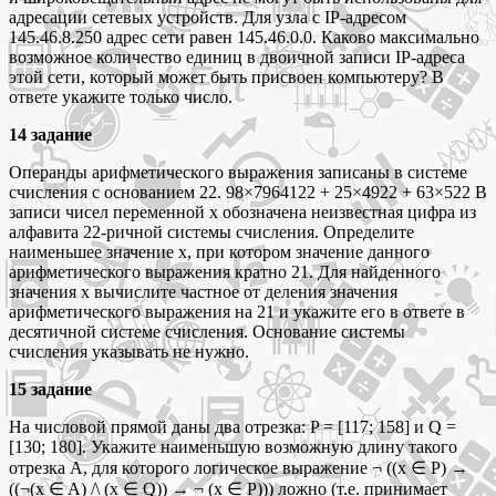
адресации сетевых устройств. Для узла с IP-адресом
145.46.8.250 адрес сети равен 145.46.0.0. Каково максимально
возможное количество единиц в двоичной записи IP-адреса
этой сети, который может быть присвоен компьютеру? В
ответе укажите только число.
14 задание
Операнды арифметического выражения записаны в системе
счисления с основанием 22. 98×7964122 + 25×4922 + 63×522 В
записи чисел переменной x обозначена неизвестная цифра из
алфавита 22-ричной системы счисления. Определите
наименьшее значение x, при котором значение данного
арифметического выражения кратно 21. Для найденного
значения x вычислите частное от деления значения
арифметического выражения на 21 и укажите его в ответе в
десятичной системе счисления. Основание системы
счисления указывать не нужно.
15 задание
На числовой прямой даны два отрезка: P = [117; 158] и Q =
[130; 180]. Укажите наименьшую возможную длину такого
отрезка A, для которого логическое выражение ¬ ((x ∈ P) →
((¬(x ∈ A) /\ (x ∈ Q)) → ¬ (x ∈ P))) ложно (т.е. принимает