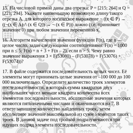
15. На числовой прямой даны два отрезка: P = [215; 264] и Q =
[221; 294]. Укажите наименьшую возможную длину такого
отрезка A, для которого логическое выражение ¬ ((x ∈ P) →
((¬(x ∈ A) /\ (x ∈ Q)) → ¬ (x ∈ P))) ложно (т.е. принимает
значение 0) при любом значении переменной х.
16. Алгоритм вычисления значения функции F(n), где n ––
целое число, задан следующими соотношениями: F(n) = 1000
при n ≤ 5; F(n) = n + 3 + F(n – 2), если n > 5. Чему равно
значение выражения 3 × F(53080) – (F(53078) + F(53076) +
F(53074))?
17. В файле содержится последовательность целых чисел. Её
элементы могут принимать целые значения от –100 000 до 100
000 включительно. Определите количество троек элементов
последовательности, в которых сумма квадратов двух
наибольших чисел меньше квадрата количества всех
элементов последовательности, абсолютные значения которых
являются пятизначными числами и оканчиваются на 7. В
ответе запишите количество найденных троек, затем
абсолютное значение максимальной из сумм элементов таких
троек. В данной задаче под тройкой подразумеваются три
идущих подряд элемента последовательности.