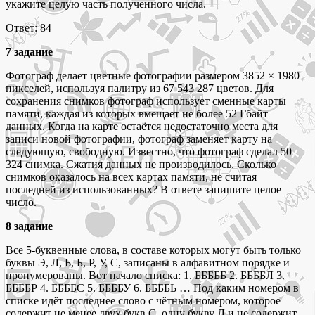
укажите целую часть полученного числа.
Ответ: 84
7 задание
Фотограф делает цветные фотографии размером 3852 × 1980
пикселей, используя палитру из 67 543 287 цветов. Для
сохранения снимков фотограф использует сменные карты
памяти, каждая из которых вмещает не более 52 Гбайт
данных. Когда на карте остаётся недостаточно места для
записи новой фотографии, фотограф заменяет карту на
следующую, свободную. Известно, что фотограф сделал 50
324 снимка. Сжатия данных не производилось. Сколько
снимков оказалось на всех картах памяти, не считая
последней из использованных? В ответе запишите целое
число.
8 задание
Все 5-буквенные слова, в составе которых могут быть только
буквы Э, Л, Ь, Б, Р, У, С, записаны в алфавитном порядке и
пронумерованы. Вот начало списка: 1. БББББ 2. ББББЛ 3.
ББББР 4. ББББС 5. ББББУ 6. ББББЬ … Под каким номером в
списке идёт последнее слово c чётным номером, которое
содержит не менее двух букв С, одну букву Л и не содержит