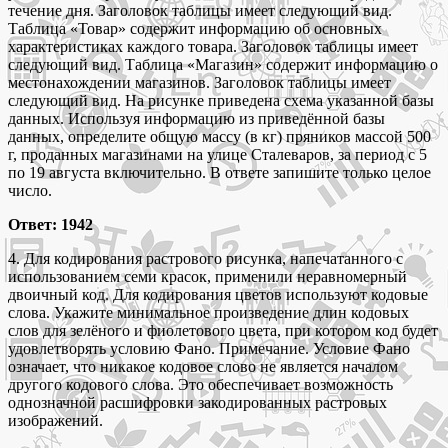
течение дня. Заголовок таблицы имеет следующий вид.
Таблица «Товар» содержит информацию об основных
характеристиках каждого товара. Заголовок таблицы имеет
следующий вид. Таблица «Магазин» содержит информацию о
местонахождении магазинов. Заголовок таблицы имеет
следующий вид. На рисунке приведена схема указанной базы
данных. Используя информацию из приведённой базы
данных, определите общую массу (в кг) пряников массой 500
г, проданных магазинами на улице Сталеваров, за период с 5
по 19 августа включительно. В ответе запишите только целое
число.
Ответ: 1942
4. Для кодирования растрового рисунка, напечатанного с
использованием семи красок, применили неравномерный
двоичный код. Для кодирования цветов используют кодовые
слова. Укажите минимальное произведение длин кодовых
слов для зелёного и фиолетового цвета, при котором код будет
удовлетворять условию Фано. Примечание. Условие Фано
означает, что никакое кодовое слово не является началом
другого кодового слова. Это обеспечивает возможность
однозначной расшифровки закодированных растровых
изображений.