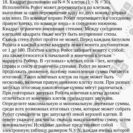
18. Квадрат разлинован на N × N клеток (1 < N < 30).
Исполнитель Робот может перемещаться по клеткам,
выполняя за одно перемещение одну из двух команд: вправо
или вниз. По команде вправо Робот перемещается в соседнюю
правую клетку, по команде вниз – в соседнюю нижнюю.
Квадрат ограничен внешними стенами. Между соседними
клетками квадрата также могут быть внутренние стены.
Сквозь стену Робот пройти не может. Перед каждым запуском
Робота в каждой клетке квадрата лежит монета достоинством
от 1 до 100. Посетив клетку, Робот забирает монету с собой;
это также относится к начальной и конечной клеткам
маршрута Робота. В «угловых» клетках поля – тех, которые
справа и снизу ограничены стенами, Робот не может
продолжать движение, поэтому накопленная сумма считается
итоговой. Таких конечных клеток на поле может быть
несколько, включая правую нижнюю клетку поля. При разных
запусках итоговые накопленные суммы могут различаться.
При повторных запусках Робота конечная клетка должна
отличаться от конечных клеток предыдущих запусков.
Определите максимальную и минимальную денежные суммы,
среди всех возможных итоговых сумм, которые может собрать
Робот суммарно за три запуска из левой верхней клетки. В
ответе укажите два числа: сначала максимальную сумму, затем
минимальную. Исходные данные представляют собой
электронную таблицу размером N × N, каждая ячейка которой