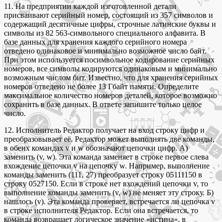
11. На предприятии каждой изготовленной детали
присваивают серийный номер, состоящий из 357 символов и
содержащий десятичные цифры, строчные латинские буквы и
символы из 82 563-символьного специального алфавита. В
базе данных для хранения каждого серийного номера
отведено одинаковое и минимально возможное число байт.
При этом используется посимвольное кодирование серийных
номеров, все символы кодируются одинаковым и минимально
возможным числом бит. Известно, что для хранения серийных
номеров отведено не более 13 Гбайт памяти. Определите
максимальное количество номеров деталей, которое возможно
сохранить в базе данных. В ответе запишите только целое
число.
12. Исполнитель Редактор получает на вход строку цифр и
преобразовывает её. Редактор может выполнять две команды,
в обеих командах v и w обозначают цепочки цифр. А)
заменить (v, w). Эта команда заменяет в строке первое слева
вхождение цепочки v на цепочку w. Например, выполнение
команды заменить (111, 27) преобразует строку 05111150 в
строку 0527150. Если в строке нет вхождений цепочки v, то
выполнение команды заменить (v, w) не меняет эту строку. Б)
нашлось (v). Эта команда проверяет, встречается ли цепочка v
в строке исполнителя Редактор. Если она встречается, то
команда возвращает логическое значение «истина», в