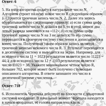
Ответ: 6
5. На вход алгоритма подаётся натуральное число N.
Алгоритм строит по нему новое число R следующим образом.
1. Строится троичная запись числа N. 2. Далее эта запись
обрабатывается по следующему правилу: а) если сумма цифр
троичной записи числа N делится на 3, то в этой записи два
левых разряда заменяются на «112»; б) если сумма цифр
троичной записи числа N на 3 не делится, то эта сумма
переводится в троичную систему счисления и дописывается в
конец числа. Полученная таким образом запись является
троичной записью искомого числа R. 3. Результат переводится
в десятичную систему и выводится на экран. Например, для
исходного числа 11 = 1023 результатом является число 11223 =
44, а для исходного числа 12 = 1103 результатом является
число 11023 = 38. Укажите минимальное чётное число R,
большее 702, которое может быть получено с помощью
описанного алгоритма. В ответе запишите это число в
десятичной системе счисления.
Ответ: 718
6. Исполнитель Черепаха действует на плоскости с декартовой
системой координат. В начальный момент Черепаха находится
в начале координат, её голова направлена вдоль