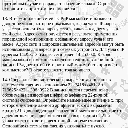
противном случае возвращает значение «ложь». Строка
исполнителя при этом не изменяется.
13. В терминологии сетей TCP/IP маской сети называют
двоичное число, которое показывает, какая часть IP-адреса
узла сети относится к адресу сети, а какая – к адресу узла в
этой сети. Адрес сети получается в результате применения
поразрядной конъюнкции к заданному адресу узла и его
маске. Адрес сети и широковещательный адрес не могут быть
использованы для адресации сетевых устройств. Для узла с IP-
адресом 14.253.13.6 адрес сети равен 14.253.0.0. Каково
максимально возможное количество единиц в двоичной
записи IP-адреса этой сети, который может быть присвоен
компьютеру? В ответе укажите только число.
14. Операнды арифметического выражения записаны в
системе счисления с основанием 22. 7418xx46122 +
719625×422 + 396×9922 В записи чисел переменной x
обозначена неизвестная цифра из алфавита 22-ричной
системы счисления. Определите наименьшее значение x, при
котором значение данного арифметического выражения
кратно 21. Для найденного значения x вычислите частное от
деления значения арифметического выражения на 21 и
укажите его в ответе в десятичной системе счисления.
Основание системы счисления указывать не нужно.