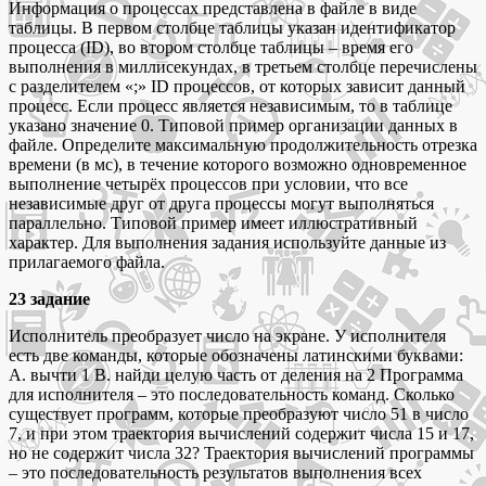
Информация о процессах представлена в файле в виде
таблицы. В первом столбце таблицы указан идентификатор
процесса (ID), во втором столбце таблицы – время его
выполнения в миллисекундах, в третьем столбце перечислены
с разделителем «;» ID процессов, от которых зависит данный
процесс. Если процесс является независимым, то в таблице
указано значение 0. Типовой пример организации данных в
файле. Определите максимальную продолжительность отрезка
времени (в мс), в течение которого возможно одновременное
выполнение четырёх процессов при условии, что все
независимые друг от друга процессы могут выполняться
параллельно. Типовой пример имеет иллюстративный
характер. Для выполнения задания используйте данные из
прилагаемого файла.
23 задание
Исполнитель преобразует число на экране. У исполнителя
есть две команды, которые обозначены латинскими буквами:
A. вычти 1 B. найди целую часть от деления на 2 Программа
для исполнителя – это последовательность команд. Сколько
существует программ, которые преобразуют число 51 в число
7, и при этом траектория вычислений содержит числа 15 и 17,
но не содержит числа 32? Траектория вычислений программы
– это последовательность результатов выполнения всех