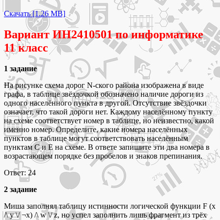
Скачать [1.26 MB]
Вариант ИН2410501 по информатике
11 класс
1 задание
На рисунке схема дорог N-ского района изображена в виде
графа, в таблице звёздочкой обозначено наличие дороги из
одного населённого пункта в другой. Отсутствие звёздочки
означает, что такой дороги нет. Каждому населённому пункту
на схеме соответствует номер в таблице, но неизвестно, какой
именно номер. Определите, какие номера населённых
пунктов в таблице могут соответствовать населённым
пунктам C и E на схеме. В ответе запишите эти два номера в
возрастающем порядке без пробелов и знаков препинания.
Ответ: 24
2 задание
Миша заполнял таблицу истинности логической функции F (x
/\ y \/ ¬x) /\ w \/ z, но успел заполнить лишь фрагмент из трёх