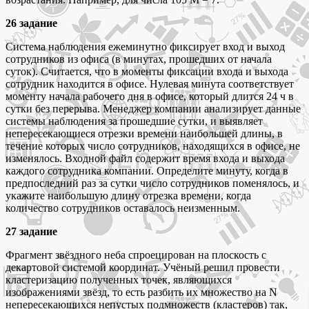
26 задание
Система наблюдения ежеминутно фиксирует вход и выход
сотрудников из офиса (в минутах, прошедших от начала
суток). Считается, что в моменты фиксации входа и выхода
сотрудник находится в офисе. Нулевая минута соответствует
моменту начала рабочего дня в офисе, который длится 24 ч в
сутки без перерыва. Менеджер компании анализирует данные
системы наблюдения за прошедшие сутки, и выявляет
непересекающиеся отрезки времени наибольшей длины, в
течение которых число сотрудников, находящихся в офисе, не
изменялось. Входной файл содержит время входа и выхода
каждого сотрудника компании. Определите минуту, когда в
предпоследний раз за сутки число сотрудников поменялось, и
укажите наибольшую длину отрезка времени, когда
количество сотрудников оставалось неизменным.
27 задание
Фрагмент звёздного неба спроецирован на плоскость с
декартовой системой координат. Учёный решил провести
кластеризацию полученных точек, являющихся
изображениями звёзд, то есть разбить их множество на N
непересекающихся непустых подмножеств (кластеров) так,