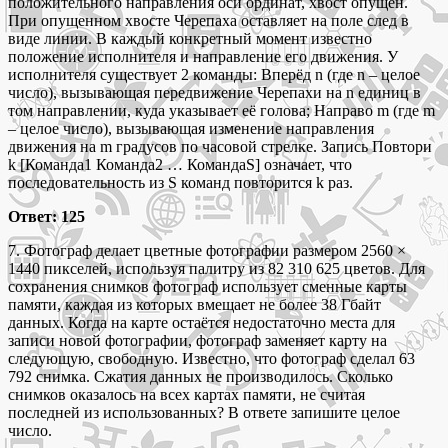
положительного направления оси ординат, хвост опущен.
При опущенном хвосте Черепаха оставляет на поле след в
виде линии. В каждый конкретный момент известно
положение исполнителя и направление его движения. У
исполнителя существует 2 команды: Вперёд n (где n – целое
число), вызывающая передвижение Черепахи на n единиц в
том направлении, куда указывает её голова; Направо m (где m
– целое число), вызывающая изменение направления
движения на m градусов по часовой стрелке. Запись Повтори
k [Команда1 Команда2 … КомандаS] означает, что
последовательность из S команд повторится k раз.
Ответ: 125
7. Фотограф делает цветные фотографии размером 2560 ×
1440 пикселей, используя палитру из 82 310 625 цветов. Для
сохранения снимков фотограф использует сменные карты
памяти, каждая из которых вмещает не более 38 Гбайт
данных. Когда на карте остаётся недостаточно места для
записи новой фотографии, фотограф заменяет карту на
следующую, свободную. Известно, что фотограф сделал 63
792 снимка. Сжатия данных не производилось. Сколько
снимков оказалось на всех картах памяти, не считая
последней из использованных? В ответе запишите целое
число.