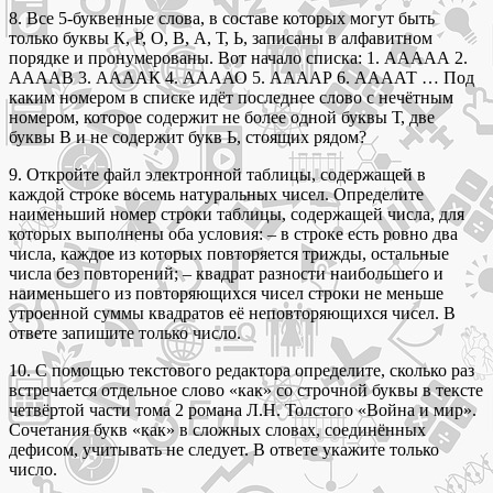
8. Все 5-буквенные слова, в составе которых могут быть
только буквы К, Р, О, В, А, Т, Ь, записаны в алфавитном
порядке и пронумерованы. Вот начало списка: 1. ААААА 2.
ААААВ 3. ААААК 4. ААААО 5. ААААР 6. ААААТ … Под
каким номером в списке идёт последнее слово c нечётным
номером, которое содержит не более одной буквы Т, две
буквы В и не содержит букв Ь, стоящих рядом?
9. Откройте файл электронной таблицы, содержащей в
каждой строке восемь натуральных чисел. Определите
наименьший номер строки таблицы, содержащей числа, для
которых выполнены оба условия: – в строке есть ровно два
числа, каждое из которых повторяется трижды, остальные
числа без повторений; – квадрат разности наибольшего и
наименьшего из повторяющихся чисел строки не меньше
утроенной суммы квадратов её неповторяющихся чисел. В
ответе запишите только число.
10. С помощью текстового редактора определите, сколько раз
встречается отдельное слово «как» со строчной буквы в тексте
четвёртой части тома 2 романа Л.Н. Толстого «Война и мир».
Сочетания букв «как» в сложных словах, соединённых
дефисом, учитывать не следует. В ответе укажите только
число.