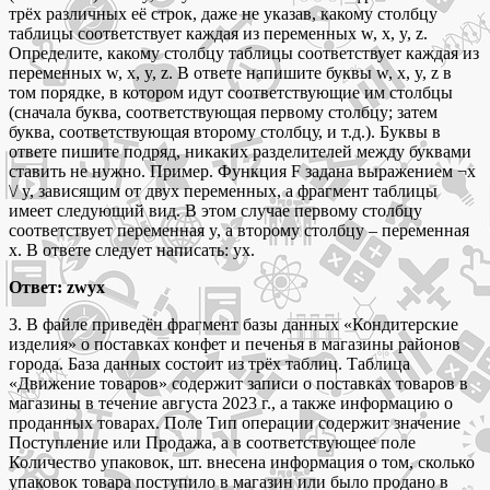
трёх различных её строк, даже не указав, какому столбцу
таблицы соответствует каждая из переменных w, x, y, z.
Определите, какому столбцу таблицы соответствует каждая из
переменных w, x, y, z. В ответе напишите буквы w, x, y, z в
том порядке, в котором идут соответствующие им столбцы
(сначала буква, соответствующая первому столбцу; затем
буква, соответствующая второму столбцу, и т.д.). Буквы в
ответе пишите подряд, никаких разделителей между буквами
ставить не нужно. Пример. Функция F задана выражением ¬x
\/ y, зависящим от двух переменных, а фрагмент таблицы
имеет следующий вид. В этом случае первому столбцу
соответствует переменная y, а второму столбцу – переменная
x. В ответе следует написать: yx.
Ответ: zwyx
3. В файле приведён фрагмент базы данных «Кондитерские
изделия» о поставках конфет и печенья в магазины районов
города. База данных состоит из трёх таблиц. Таблица
«Движение товаров» содержит записи о поставках товаров в
магазины в течение августа 2023 г., а также информацию о
проданных товарах. Поле Тип операции содержит значение
Поступление или Продажа, а в соответствующее поле
Количество упаковок, шт. внесена информация о том, сколько
упаковок товара поступило в магазин или было продано в