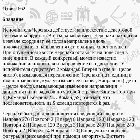
Ответ: 662
6 задание
Исполнитель Черепаха действует на плоскости с декартовой
системой координат. В начальный момент Черепаха находится
в начале координат, её голова направлена вдоль
положительного направления оси ординат, хвост опущен.
При опущенном хвосте Черепаха оставляет на поле след в
виде линии. В каждый конкретный момент известно
положение исполнителя и направление его движения. У
исполнителя существует 2 команды: Вперёд n (где n – целое
число), вызывающая передвижение Черепахи на n единиц в
том направлении, куда указывает её голова; Направо m (где m
– целое число), вызывающая изменение направления
движения на m градусов по часовой стрелке. Запись Повтори
k [Команда1 Команда2 … КомандаS] означает, что
последовательность из S команд повторится k раз.
Черепахе был дан для исполнения следующий алгоритм:
Направо 270 Повтори 2 [Вперёд 8 Направо 120] Направо 120
Повтори 2 [Направо 120 Вперёд 3 Направо 240] Направо 240
Повтори 2 [Вперёд 14 Направо 120] Определите площадь
фигуры, нарисованной при помощи алгоритма. В ответе