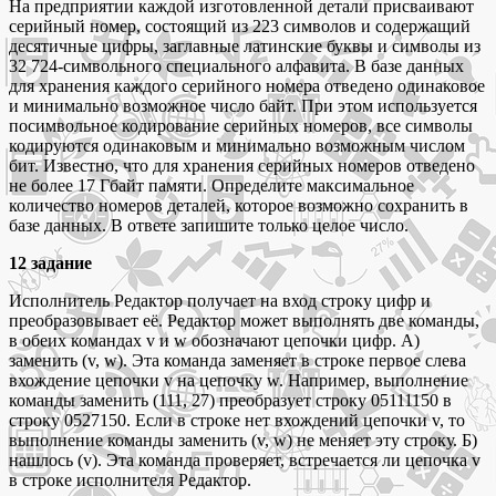
На предприятии каждой изготовленной детали присваивают
серийный номер, состоящий из 223 символов и содержащий
десятичные цифры, заглавные латинские буквы и символы из
32 724-символьного специального алфавита. В базе данных
для хранения каждого серийного номера отведено одинаковое
и минимально возможное число байт. При этом используется
посимвольное кодирование серийных номеров, все символы
кодируются одинаковым и минимально возможным числом
бит. Известно, что для хранения серийных номеров отведено
не более 17 Гбайт памяти. Определите максимальное
количество номеров деталей, которое возможно сохранить в
базе данных. В ответе запишите только целое число.
12 задание
Исполнитель Редактор получает на вход строку цифр и
преобразовывает её. Редактор может выполнять две команды,
в обеих командах v и w обозначают цепочки цифр. А)
заменить (v, w). Эта команда заменяет в строке первое слева
вхождение цепочки v на цепочку w. Например, выполнение
команды заменить (111, 27) преобразует строку 05111150 в
строку 0527150. Если в строке нет вхождений цепочки v, то
выполнение команды заменить (v, w) не меняет эту строку. Б)
нашлось (v). Эта команда проверяет, встречается ли цепочка v
в строке исполнителя Редактор.