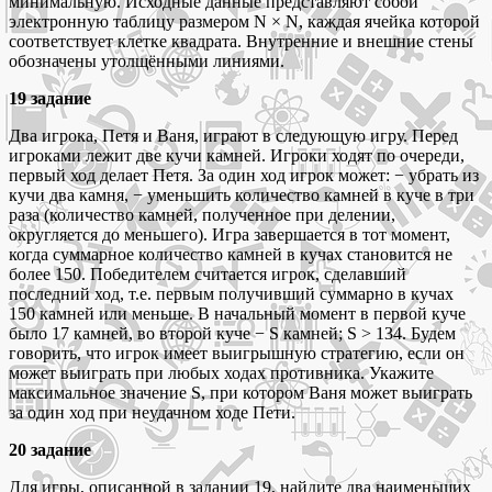
минимальную. Исходные данные представляют собой
электронную таблицу размером N × N, каждая ячейка которой
соответствует клетке квадрата. Внутренние и внешние стены
обозначены утолщёнными линиями.
19 задание
Два игрока, Петя и Ваня, играют в следующую игру. Перед
игроками лежит две кучи камней. Игроки ходят по очереди,
первый ход делает Петя. За один ход игрок может: − убрать из
кучи два камня, − уменьшить количество камней в куче в три
раза (количество камней, полученное при делении,
округляется до меньшего). Игра завершается в тот момент,
когда суммарное количество камней в кучах становится не
более 150. Победителем считается игрок, сделавший
последний ход, т.е. первым получивший суммарно в кучах
150 камней или меньше. В начальный момент в первой куче
было 17 камней, во второй куче − S камней; S > 134. Будем
говорить, что игрок имеет выигрышную стратегию, если он
может выиграть при любых ходах противника. Укажите
максимальное значение S, при котором Ваня может выиграть
за один ход при неудачном ходе Пети.
20 задание
Для игры, описанной в задании 19, найдите два наименьших