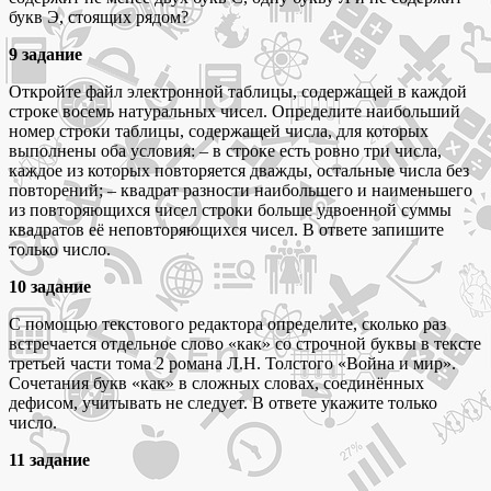
букв Э, стоящих рядом?
9 задание
Откройте файл электронной таблицы, содержащей в каждой
строке восемь натуральных чисел. Определите наибольший
номер строки таблицы, содержащей числа, для которых
выполнены оба условия: – в строке есть ровно три числа,
каждое из которых повторяется дважды, остальные числа без
повторений; – квадрат разности наибольшего и наименьшего
из повторяющихся чисел строки больше удвоенной суммы
квадратов её неповторяющихся чисел. В ответе запишите
только число.
10 задание
С помощью текстового редактора определите, сколько раз
встречается отдельное слово «как» со строчной буквы в тексте
третьей части тома 2 романа Л.Н. Толстого «Война и мир».
Сочетания букв «как» в сложных словах, соединённых
дефисом, учитывать не следует. В ответе укажите только
число.
11 задание