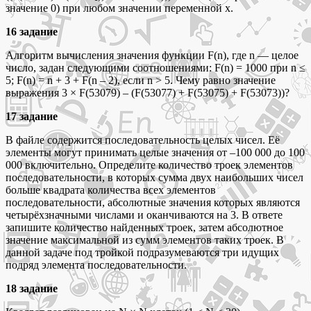
значение 0) при любом значении переменной х.
16 задание
Алгоритм вычисления значения функции F(n), где n –– целое
число, задан следующими соотношениями: F(n) = 1000 при n ≤
5; F(n) = n + 3 + F(n – 2), если n > 5. Чему равно значение
выражения 3 × F(53079) – (F(53077) + F(53075) + F(53073))?
17 задание
В файле содержится последовательность целых чисел. Её
элементы могут принимать целые значения от –100 000 до 100
000 включительно. Определите количество троек элементов
последовательности, в которых сумма двух наибольших чисел
больше квадрата количества всех элементов
последовательности, абсолютные значения которых являются
четырёхзначными числами и оканчиваются на 3. В ответе
запишите количество найденных троек, затем абсолютное
значение максимальной из сумм элементов таких троек. В
данной задаче под тройкой подразумеваются три идущих
подряд элемента последовательности.
18 задание