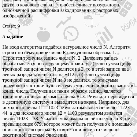
другого кодового слова. Это обеспечивает возможность
однозначной расшифровки закодированных растровых
изображений.
Ответ: 9
5 задание
На вход алгоритма подаётся натуральное число N. Алгоритм
строит по нему новое число R следующим образом. 1.
Строится троичная запись числа N. 2. Далее эта запись
обрабатывается по следующему правилу: а) если сумма цифр
троичной записи числа N делится на 3, то в этой записи два
левых разряда заменяются на «112»; б) если сумма цифр
троичной записи числа N на 3 не делится, то эта сумма
переводится в троичную систему счисления и дописывается в
конец числа. Полученная таким образом запись является
троичной записью искомого числа R. 3. Результат переводится
в десятичную систему и выводится на экран. Например, для
исходного числа 11 = 1023 результатом является число 11223 =
44, а для исходного числа 12 = 1103 результатом является
число 11023 = 38. Укажите максимальное чётное число R, не
превышающее 679, которое может быть получено с помощью
описанного алгоритма. В ответе запишите это число в
десятичной системе счисления.