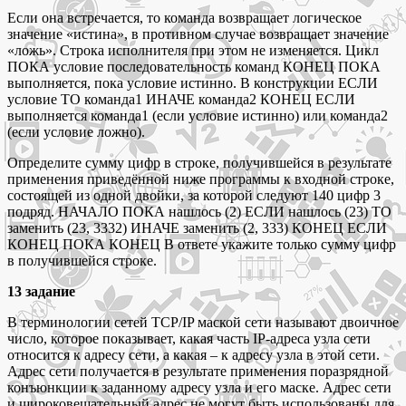
Если она встречается, то команда возвращает логическое
значение «истина», в противном случае возвращает значение
«ложь». Строка исполнителя при этом не изменяется. Цикл
ПОКА условие последовательность команд КОНЕЦ ПОКА
выполняется, пока условие истинно. В конструкции ЕСЛИ
условие ТО команда1 ИНАЧЕ команда2 КОНЕЦ ЕСЛИ
выполняется команда1 (если условие истинно) или команда2
(если условие ложно).
Определите сумму цифр в строке, получившейся в результате
применения приведённой ниже программы к входной строке,
состоящей из одной двойки, за которой следуют 140 цифр 3
подряд. НАЧАЛО ПОКА нашлось (2) ЕСЛИ нашлось (23) ТО
заменить (23, 3332) ИНАЧЕ заменить (2, 333) КОНЕЦ ЕСЛИ
КОНЕЦ ПОКА КОНЕЦ В ответе укажите только сумму цифр
в получившейся строке.
13 задание
В терминологии сетей TCP/IP маской сети называют двоичное
число, которое показывает, какая часть IP-адреса узла сети
относится к адресу сети, а какая – к адресу узла в этой сети.
Адрес сети получается в результате применения поразрядной
конъюнкции к заданному адресу узла и его маске. Адрес сети
и широковещательный адрес не могут быть использованы для