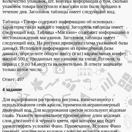
Количество упаковок, шт. внесена информация о том, сколько
упаковок товара поступило в магазин или было продано в
течение дня. Заголовок таблицы имеет следующий вид.
Таблица «Товар» содержит информацию об основных
характеристиках каждого товара. Заголовок таблицы имеет
следующий вид. Таблица «Магазин» содержит информацию о
местонахождении магазинов. Заголовок таблицы имеет
следующий вид. На рисунке приведена схема указанной базы
данных. Используя информацию из приведённой базы
данных, определите общую массу (в кг) карамельных конфет
массой 500 г, проданных магазинами на улице Луговая, за
период с 9 по 14 августа включительно. В ответе запишите
только целое число.
Ответ: 497
4 задание
Для кодирования растрового рисунка, напечатанного с
использованием семи красок, применили неравномерный
двоичный код. Для кодирования цветов используют кодовые
слова. Укажите минимальное произведение длин кодовых
слов для синего и чёрного цвета, при котором код будет
удовлетворять условию Фано. Примечание. Условие Фано
означает, что никакое кодовое слово не является началом