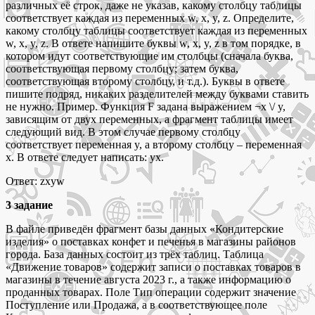
различных её строк, даже не указав, какому столбцу таблицы
соответствует каждая из переменных w, x, y, z. Определите,
какому столбцу таблицы соответствует каждая из переменных
w, x, y, z. В ответе напишите буквы w, x, y, z в том порядке, в
котором идут соответствующие им столбцы (сначала буква,
соответствующая первому столбцу; затем буква,
соответствующая второму столбцу, и т.д.). Буквы в ответе
пишите подряд, никаких разделителей между буквами ставить
не нужно. Пример. Функция F задана выражением ¬x \/ y,
зависящим от двух переменных, а фрагмент таблицы имеет
следующий вид. В этом случае первому столбцу
соответствует переменная y, а второму столбцу – переменная
x. В ответе следует написать: yx.
Ответ: zxyw
3 задание
В файле приведён фрагмент базы данных «Кондитерские
изделия» о поставках конфет и печенья в магазины районов
города. База данных состоит из трёх таблиц. Таблица
«Движение товаров» содержит записи о поставках товаров в
магазины в течение августа 2023 г., а также информацию о
проданных товарах. Поле Тип операции содержит значение
Поступление или Продажа, а в соответствующее поле