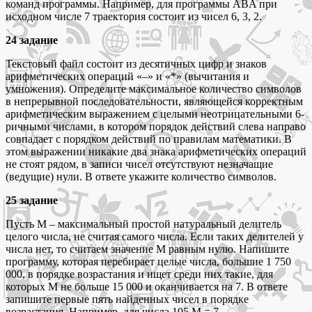
команд программы. Например, для программы ABA при
исходном числе 7 траектория состоит из чисел 6, 3, 2.
24 задание
Текстовый файл состоит из десятичных цифр и знаков
арифметических операций «–» и «*» (вычитания и
умножения). Определите максимальное количество символов
в непрерывной последовательности, являющейся корректным
арифметическим выражением с целыми неотрицательными 6-
ричными числами, в котором порядок действий слева направо
совпадает с порядком действий по правилам математики. В
этом выражении никакие два знака арифметических операций
не стоят рядом, в записи чисел отсутствуют незначащие
(ведущие) нули. В ответе укажите количество символов.
25 задание
Пусть M – максимальный простой натуральный делитель
целого числа, не считая самого числа. Если таких делителей у
числа нет, то считаем значение M равным нулю. Напишите
программу, которая перебирает целые числа, большие 1 750
000, в порядке возрастания и ищет среди них такие, для
которых M не больше 15 000 и оканчивается на 7. В ответе
запишите первые пять найденных чисел в порядке
возрастания. Например, для числа 105 M = 7.