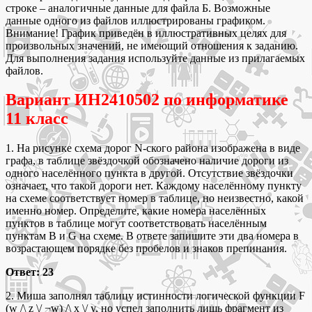
строке – аналогичные данные для файла Б. Возможные
данные одного из файлов иллюстрированы графиком.
Внимание! График приведён в иллюстративных целях для
произвольных значений, не имеющий отношения к заданию.
Для выполнения задания используйте данные из прилагаемых
файлов.
Вариант ИН2410502 по информатике
11 класс
1. На рисунке схема дорог N-ского района изображена в виде
графа, в таблице звёздочкой обозначено наличие дороги из
одного населённого пункта в другой. Отсутствие звёздочки
означает, что такой дороги нет. Каждому населённому пункту
на схеме соответствует номер в таблице, но неизвестно, какой
именно номер. Определите, какие номера населённых
пунктов в таблице могут соответствовать населённым
пунктам B и G на схеме. В ответе запишите эти два номера в
возрастающем порядке без пробелов и знаков препинания.
Ответ: 23
2. Миша заполнял таблицу истинности логической функции F
(w /\ z \/ ¬w) /\ x \/ y, но успел заполнить лишь фрагмент из