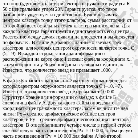
что они будут лежать внутри сектора окружности радиуса R =
50 с центральным углом 20°. Гарантируется, что такое
разбиение существует и единственно. Будем называть
центром кластера точку этого кластера, сумма расстояний от
которой до всех остальных точек кластера минимальна. Для
каждого кластера гарантируется единственность его центра.
Расстояние между двумя точками на плоскости и вычисляется
по формуле: . В файле А хранятся данные о звёздах трёх
кластеров, для которых центром окружности является точка C
(5, –9). В каждой строке записана информация о
расположении на карте одной звезды: сначала координата х,
затем координата у. Значения даны в условных единицах.
Известно, что количество звёзд не превышает 1000.
В файле Б хранятся данные о звёздах шести кластеров, для
которых центром окружности является точка C (–10, –7).
Известно, что количество звёзд не превышает 10 000.
Структура хранения информации о звёздах в файле Б
аналогична файлу А. Для каждого файла определите
координаты центра каждого кластера, затем вычислите два
числа: Pх – среднее арифметическое абсцисс центров
кластеров, и Py – среднее арифметическое ординат центров
кластеров. В ответе запишите четыре числа: в первой строке
сначала целую часть произведения |Pх| × 10 000, затем целую
часть произведения |Py| × 10 000 для файла А, во второй