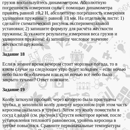
грузов воспользуйтесь динамометром. Абсолютную
погрешность измерения силы с помощью динамометра
принять равной ±0,2 Н, абсолютную погрешность измерения
удлинения пружины − равной ±3 мм. На отдельном листе: 1)
сделайте схематический рисунок экспериментальной
установки; 2) запишите формулу для расчёта жёсткости
пружины; 3) укажите результаты измерения веса грузов и
удлинения пружины; 4) запишите числовое значение
жёсткости пружины.
Задание 18
Если в зимнее время вечером стоит морозная погода, то в
каком случае на следующее утро будет холоднее – если ночью
небо было безоблачным или если ночью всё небо было
закрыто тучами? Ответ поясните.
Задание 19
Колбу заткнули пробкой, через которую была пропущена
трубка, и заполнили колбу доверху керосином (при этом часть
керосина оказалась в трубке). Затем эту колбу поместили в
сосуд с водой (см. рисунок). Спустя некоторое время, после
установления теплового равновесия, уровень керосина в
трубке повысился. Сравните первоначальные температуры