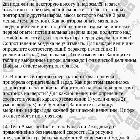
2m подняли на некоторую высоту h над землёй и затем
отпустили его без начальной скорости. После этого опыт
повторили с другим шаром, масса которого была в 2 раза
меньше (см. рисунок). Как во втором опыте менялись
следующие величины по отношению к тем же величинам в
первом опыте: потенциальная энергия шара, поднятого над
землёй на высоту h, и скорость шара перед ударом о землю?
Сопротивление воздуха не учитывать. Для каждой величины
определите соответствующий характер изменения: 1)
увеличивалась 2) уменьшалась 3) не изменялась Запишите в
таблицу выбранные цифры для каждой физической величины.
Цифры в ответе могут повторяться.
13. В процессе трения о шерсть эбонитовая палочка
приобрела отрицательный заряд. Как при этом изменилось
количество электронов на эбонитовой палочке и количество
протонов на шерсти? Для каждой величины определите
соответствующий характер изменения: 1) увеличилась 2)
уменьшилась 3) не изменилась Запишите в таблицу
выбранные цифры для каждой физической величины. Цифры
в ответе могут повторяться.
14. Тело A массой 1 кг и тело B массой 2 кг движутся
прямолинейно без начальной скорости. На рисунке
представлены графики зависимостей от времени t модулей