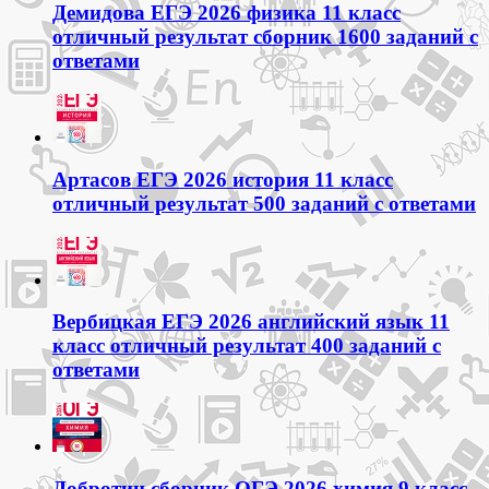
Демидова ЕГЭ 2026 физика 11 класс
отличный результат сборник 1600 заданий с
ответами
Артасов ЕГЭ 2026 история 11 класс
отличный результат 500 заданий с ответами
Вербицкая ЕГЭ 2026 английский язык 11
класс отличный результат 400 заданий с
ответами
Добротин сборник ОГЭ 2026 химия 9 класс