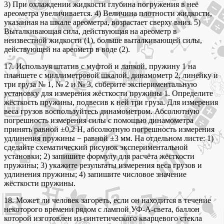
3) При охлаждении жидкости глубина погружения в неё
ареометра увеличивается. 4) Величина плотности жидкости,
указанная на шкале ареометра, возрастает сверху вниз. 5)
Выталкивающая сила, действующая на ареометр в
неизвестной жидкости (1), больше выталкивающей силы,
действующей на ареометр в воде (2).
17. Используя штатив с муфтой и лапкой, пружину 1 на
планшете с миллиметровой шкалой, динамометр 2, линейку и
три груза № 1, № 2 и № 3, соберите экспериментальную
установку для измерения жёсткости пружины 1. Определите
жёсткость пружины, подвесив к ней три груза. Для измерения
веса грузов воспользуйтесь динамометром. Абсолютную
погрешность измерения силы с помощью динамометра
принять равной ±0,2 Н, абсолютную погрешность измерения
удлинения пружины − равной ±3 мм. На отдельном листе: 1)
сделайте схематический рисунок экспериментальной
установки; 2) запишите формулу для расчёта жёсткости
пружины; 3) укажите результаты измерения веса грузов и
удлинения пружины; 4) запишите числовое значение
жёсткости пружины.
18. Может ли человек загореть, если он находится в течение
некоторого времени рядом с лампой УФ-А-света, баллон
которой изготовлен из синтетического кварцевого стекла