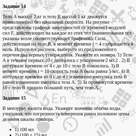
Задание 14
Тело A массой 2 кг и тело B массой 1 кг движутся
прямолинейно без начальной скорости. На рисунке
представлены графики зависимостей от времени t модулей
сил F, действующих на каждое из этих тел (наименования тел
указаны возле соответствующих графиков). Сила,
действующая на тело B, в момент времени t = 4 с обращается в
ноль. Используя рисунок, выберите из предложенного
перечня два верных утверждения. Укажите их номера. 1) Тело
A в течение первых 10 с двигалось с ускорением 2 м/с2 . 2) В
интервале времени от 4 с до 10 с тело B покоилось. 3) В
момент времени t = 10 cкорость тела A была равна 5 м/c. 4) В
интервале времени от 0 с до 4 с изменение импульса тела B
равно изменению импульса тела A. 5) За промежуток времени
10 с тело B прошло бóльший путь, чем тело A.
Задание 15
В мензурку налита вода. Укажите значение объёма воды,
учитывая, что погрешность измерения равна половине цены
деления шкалы прибора.
1) 100 мл
2) (100 ± 15) мл