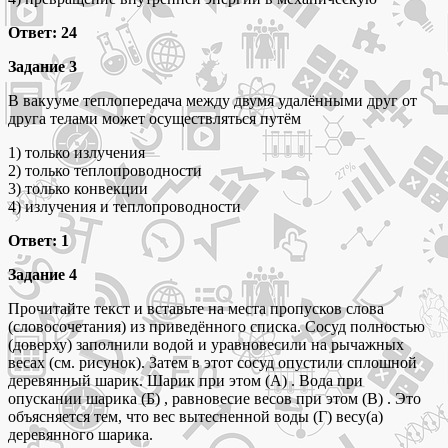
Ответ: 24
Задание 3
В вакууме теплопередача между двумя удалёнными друг от
друга телами может осуществляться путём
1) только излучения
2) только теплопроводности
3) только конвекции
4) излучения и теплопроводности
Ответ: 1
Задание 4
Прочитайте текст и вставьте на места пропусков слова
(словосочетания) из приведённого списка. Сосуд полностью
(доверху) заполнили водой и уравновесили на рычажных
весах (см. рисунок). Затем в этот сосуд опустили сплошной
деревянный шарик. Шарик при этом (А) . Вода при
опускании шарика (Б) , равновесие весов при этом (В) . Это
объясняется тем, что вес вытесненной воды (Г) весу(а)
деревянного шарика.