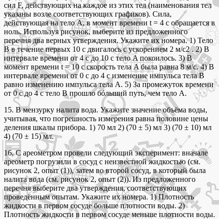
сил F, действующих на каждое из этих тел (наименования тел
указаны возле соответствующих графиков). Сила,
действующая на тело А, в момент времени t = 4 с обращается в
ноль. Используя рисунок, выберите из предложенного
перечня два верных утверждения. Укажите их номера. 1) Тело
B в течение первых 10 с двигалось с ускорением 2 м/с2 . 2) В
интервале времени от 4 с до 10 с тело A покоилось. 3) В
момент времени t = 10 с скорость тела A была равна 8 м/c. 4) В
интервале времени от 0 с до 4 с изменение импульса тела B
равно изменению импульса тела A. 5) За промежуток времени
от 0 с до 4 с тело B прошло бóльший путь, чем тело A.
15. В мензурку налита вода. Укажите значение объёма воды,
учитывая, что погрешность измерения равна половине цены
деления шкалы прибора. 1) 70 мл 2) (70 ± 5) мл 3) (70 ± 10) мл
4) (70 ± 15) мл.
16. С ареометром провели следующий эксперимент: вначале
ареометр погрузили в сосуд с неизвестной жидкостью (см.
рисунок 2, опыт (1)), затем во второй сосуд, в который была
налита вода (см. рисунок 2, опыт (2)). Из предложенного
перечня выберите два утверждения, соответствующих
проведённым опытам. Укажите их номера. 1) Плотность
жидкости в первом сосуде больше плотности воды. 2)
Плотность жидкости в первом сосуде меньше плотности воды.