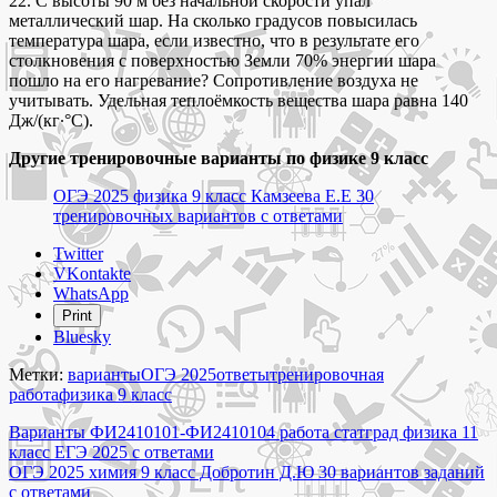
22. С высоты 90 м без начальной скорости упал
металлический шар. На сколько градусов повысилась
температура шара, если известно, что в результате его
столкновения с поверхностью Земли 70% энергии шара
пошло на его нагревание? Сопротивление воздуха не
учитывать. Удельная теплоёмкость вещества шара равна 140
Дж/(кг∙°С).
Другие тренировочные варианты по физике 9 класс
ОГЭ 2025 физика 9 класс Камзеева Е.Е 30
тренировочных вариантов с ответами
Share
Twitter
the
VKontakte
post
WhatsApp
"Варианты
Print
ФИ2490101-
Bluesky
ФИ2490104
работа
Метки:
варианты
ОГЭ 2025
ответы
тренировочная
статград
работа
физика 9 класс
физика
Навигация
9
Варианты ФИ2410101-ФИ2410104 работа статград физика 11
класс
класс ЕГЭ 2025 с ответами
по
ОГЭ
ОГЭ 2025 химия 9 класс Добротин Д.Ю 30 вариантов заданий
записям
2025
с ответами