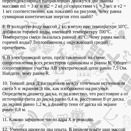
перпендикулярных направлениях движутся две шайбы
массами m1 = 3 кг и m2 = 2 кг со скоростями v1 = 2 м/c и v2 =
1 м/c соответственно, как показано на рисунке. Чему равна
суммарная кинетическая энергия этих шайб?
8. В холодную воду массой 2 кг, взятую при температуре 10°С,
добавили горячей воды, имеющей температуру 100°С.
Температура смеси оказалась равной 40°С. Чему равна масса
горячей воды? Теплообменом с окружающей средой
пренебречь.
9. В электрической цепи, представленной на схеме,
сопротивления всех резисторов одинаковы и равны R. Общее
сопротивление участка AB электрической цепи равно 7,5 Ом.
Найдите, чему равно R.
10. Тонкий диск Д расположен между точечным источником
света S и экраном Э так, как изображено на рисунке.
Определите диаметр диска, если известно, что расстояние а от
источника света до диска равно 0,4 м, расстояние b от диска
до экрана равно 1,2 м, а диаметр тени от диска на экране
равен 0,8 м.
11. Каково зарядовое число ядра X в реакции.
12. Ученики провели два опыта. В первом опыте шар массой