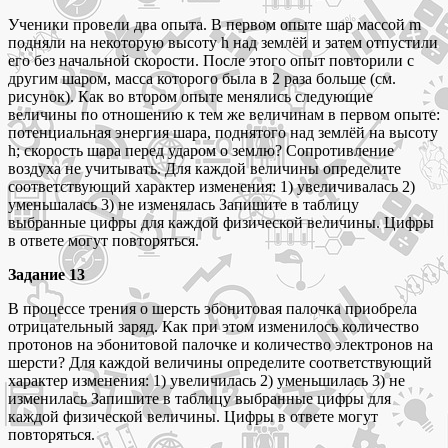
Ученики провели два опыта. В первом опыте шар массой m
подняли на некоторую высоту h над землёй и затем отпустили
его без начальной скорости. После этого опыт повторили с
другим шаром, масса которого была в 2 раза больше (см.
рисунок). Как во втором опыте менялись следующие
величины по отношению к тем же величинам в первом опыте:
потенциальная энергия шара, поднятого над землёй на высоту
h; скорость шара перед ударом о землю? Сопротивление
воздуха не учитывать. Для каждой величины определите
соответствующий характер изменения: 1) увеличивалась 2)
уменьшалась 3) не изменялась Запишите в таблицу
выбранные цифры для каждой физической величины. Цифры
в ответе могут повторяться.
Задание 13
В процессе трения о шерсть эбонитовая палочка приобрела
отрицательный заряд. Как при этом изменилось количество
протонов на эбонитовой палочке и количество электронов на
шерсти? Для каждой величины определите соответствующий
характер изменения: 1) увеличилась 2) уменьшилась 3) не
изменилась Запишите в таблицу выбранные цифры для
каждой физической величины. Цифры в ответе могут
повторяться.