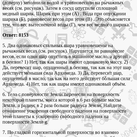
(доверху) заполнили водой и уравновесили на рычажных
весах (см. рисунок). Затем в сосуд опустили сплошной
медный шарик. Шарик при этом (А) . Вода при опускании
шарика (Б), равновесие весов при этом (В) . Это объясняется
тем, что вес вытесненной воды (Г), чем вес медного шарика.
Ответ: 8153
5. Два одинаковых стальных шара уравновешены на
рычажных весах (см. рисунок). Нарушится ли равновесие
весов, если один шар опустить в машинное масло, а другой –
в бензин? 1) Нет, так как шары имеют одинаковую массу. 2)
Да, перевесит шар, опущенный в бензин, так как на этот шар
действует мéньшая сила Архимеда. 3) Да, перевесит шар,
опущенный в масло, так как на него действует бóльшая сила
Архимеда. 4) Нет, так как шары имеют одинаковый объём.
6. Тело с поверхности Земли перенесли на поверхность
некоторой планеты, масса которой в 6 раз больше массы
Земли, а радиус в 2 раза больше радиуса Земли. Найдите
отношение ускорения свободного падения на поверхности
этой планеты к ускорению свободного падения на
поверхности Земли g.
7. По гладкой горизонтальной поверхности во взаимно