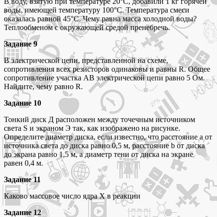
В воду, взятую при температуре 20°С, добавили 1 кг горячей
воды, имеющей температуру 100°С. Температура смеси
оказалась равной 45°С. Чему равна масса холодной воды?
Теплообменом с окружающей средой пренебречь.
Задание 9
В электрической цепи, представленной на схеме,
сопротивления всех резисторов одинаковы и равны R. Общее
сопротивление участка AB электрической цепи равно 5 Ом.
Найдите, чему равно R.
Задание 10
Тонкий диск Д расположен между точечным источником
света S и экраном Э так, как изображено на рисунке.
Определите диаметр диска, если известно, что расстояние а от
источника света до диска равно 0,5 м, расстояние b от диска
до экрана равно 1,5 м, а диаметр тени от диска на экране
равен 0,4 м.
Задание 11
Каково массовое число ядра X в реакции
Задание 12