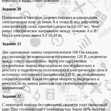
керосина и воды. Ответ поясните.
Задание 20
Покоившийся электрон, переместившись в однородном
электрическом поле из точки A в точку B под действием
электрической силы, приобрёл скорость 1,6∙107 м/с. Чему
равно электрическое напряжение между точками A и B?
Масса электрона равна 9,1∙10-31 кг.
Задание 21
Две одинаковые лампы сопротивлением 160 Ом каждая,
рассчитанные на номинальное напряжение 120 В, соединили
между собой параллельно. Затем эти параллельно
соединённые лампы подсоединили последовательно к
реостату и подключили получившуюся электрическую цепь к
источнику постоянного напряжения 220 В, не обладающему
сопротивлением. Какая тепловая мощность выделялась в
реостате, если лампы работали при своём номинальном
напряжении?
Задание 22
С некоторой высоты без начальной скорости упал свинцовый
шар. При столкновении с поверхностью Земли 80% энергии