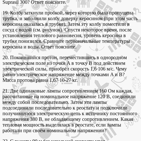
Suprasil 300? Ответ поясните.
19. Колбу заткнули пробкой, через которую была пропущена
трубка, и заполнили колбу доверху керосином (при этом часть
керосина оказалась в трубке). Затем эту колбу поместили в
сосуд с водой (см. рисунок). Спустя некоторое время, после
установления теплового равновесия, уровень керосина в
трубке понизился. Сравните первоначальные температуры
керосина и воды. Ответ поясните.
20. Покоившийся протон, переместившись в однородном
электрическом поле из точки A в точку B под действием
электрической силы, приобрёл скорость 1,6∙106 м/с. Чему
равно электрическое напряжение между точками A и B?
Масса протона равна 1,67∙10-27 кг.
21. Две одинаковые лампы сопротивлением 160 Ом каждая,
рассчитанные на номинальное напряжение 120 В, соединили
между собой последовательно. Затем эти лампы
подсоединили последовательно к реостату и подключили
получившуюся электрическую цепь к источнику постоянного
напряжения 380 В, не обладающему сопротивлением. Какая
тепловая мощность выделялась в реостате, если лампы
работали при своём номинальном напряжении?