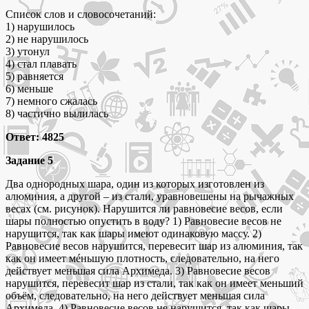
Список слов и словосочетаний:
1) нарушилось
2) не нарушилось
3) утонул
4) стал плавать
5) равняется
6) меньше
7) немного сжалась
8) частично вылилась
Ответ: 4825
Задание 5
Два однородных шара, один из которых изготовлен из
алюминия, а другой – из стали, уравновешены на рычажных
весах (см. рисунок). Нарушится ли равновесие весов, если
шары полностью опустить в воду? 1) Равновесие весов не
нарушится, так как шары имеют одинаковую массу. 2)
Равновесие весов нарушится, перевесит шар из алюминия, так
как он имеет мéньшую плотность, следовательно, на него
действует меньшая сила Архимеда. 3) Равновесие весов
нарушится, перевесит шар из стали, так как он имеет меньший
объём, следовательно, на него действует меньшая сила
Архимеда. 4) Равновесие весов не нарушится, так как шары