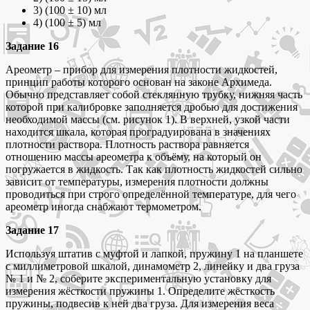
3) (100 ± 10) мл
4) (100 ± 5) мл
Задание 16
Ареометр – прибор для измерения плотности жидкостей,
принцип работы которого основан на законе Архимеда.
Обычно представляет собой стеклянную трубку, нижняя часть
которой при калибровке заполняется дробью для достижения
необходимой массы (см. рисунок 1). В верхней, узкой части
находится шкала, которая проградуирована в значениях
плотности раствора. Плотность раствора равняется
отношению массы ареометра к объёму, на который он
погружается в жидкость. Так как плотность жидкостей сильно
зависит от температуры, измерения плотности должны
проводиться при строго определённой температуре, для чего
ареометр иногда снабжают термометром.
Задание 17
Используя штатив с муфтой и лапкой, пружину 1 на планшете
с миллиметровой шкалой, динамометр 2, линейку и два груза
№ 1 и № 2, соберите экспериментальную установку для
измерения жёсткости пружины 1. Определите жёсткость
пружины, подвесив к ней два груза. Для измерения веса