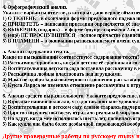
4. Орфографический анализ.
Укажите варианты ответов, в которых дано верное объясне
1) О ТЮЛЕНЕ – в окончании формы предложного падежа име
2) ПРИЛЕТЕТЬ – написание приставки определяется её знач
3) ВЫБЕРИТЕ (подарок) – в форме будущего времени 2-го л
4) (ещё) НЕ ПРОСНУВШИЙСЯ – полное причастие с зависим
5) В ПЛАМЕНИ – в окончании разносклоняемого имени суще
5. Анализ содержания текста.
Какие из высказываний соответствуют содержанию текста?
1) Рассказчице нравилось, когда в детстве её сравнивали со 
2) Воспитательница детского сада поставила рассказчицу в 
3) Рассказчица любила властвовать над игрушками.
4) Мама не одобряла высокомерного отношения рассказчи
5) Кукла Лариса не изменила отношение рассказчицы к игру
6. Анализ средств выразительности. Укажите предложение, 
1) Взрослые наивно полагали, что доставляют мне удоволь
2) Воспитательница в детском саду, словно стараясь подчер
3) Царство игрушек по-своему отражало реальный мир, ник
4) Но вдруг, когда мне исполнилось шесть лет, появилась 
5) Как кукла она была более необычной, поражающей вообр
Другие проверочные работы по русскому языку н