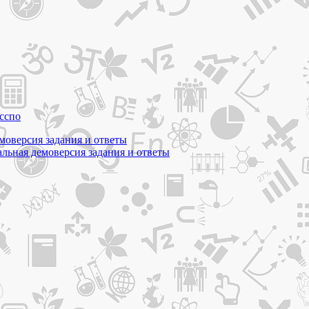
с
спо
моверсия задания и ответы
ьная демоверсия задания и ответы