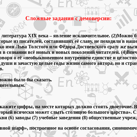
Сложные задания с демоверсии:
 литература ХIХ века – явление исключительное. (2)Можно б
орые из писателей, составивших её славу, не походили в на
ько имя Льва Толстого или Фёдора Достоевского сразу же вы
 в сознании всё новых и новых поколений читателей. (4)Впеч
воря о её «необыкновенном внутреннем единстве и целостнос
ть души и зачастую целые годы жизни самого автора, но и ст
в.
можно было бы сказать.
снительным.
кажите цифры, на месте которых должно стоять двоеточие. В 
оторый всячески может слыть столицею большого царства». Сч
и (6) заводы (7) учебные заведения (8) общественные учреж
евной шарф», построенное на основе согласования, синоним