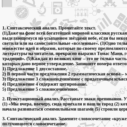
1. Синтаксический анализ. Прочитайте текст.
(1)Даже на фоне всей богатейшей мировой классики русская
выделяющемуся на усыпанном звёздами небе, если бы некот
светила или на самостоятельные «вселенные». (3)Одно тол
множестве идей и образов, которые по-своему преломляются
литературы на читателя, прекрасно выразил Томас Манн, го
традиций». (5)Каждая из великих книг – это не только час
которых дано верное утверждение. Запишите номера ответо
1) Предложение 1 двусоставное.
2) В первой части предложения 2 грамматическая основа – 
3) Предложение 3 сложноподчинённое с придаточным изъя
4) Предложение 4 содержит цитирование.
5) Предложение 5 сложносочинённое.
2. Пунктуационный анализ. Расставьте знаки препинания. У
(1) «Мы вчера, ввечеру, сюда приехали и нашли город (2) к
начала развиваться семимильными шагами (5) строили церкв
3. Синтаксический анализ. Замените словосочетание «круж
получившееся словосочетание.