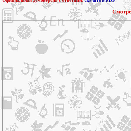
Официальная демоверсия c ответами:
скачать в PDF
Смотре