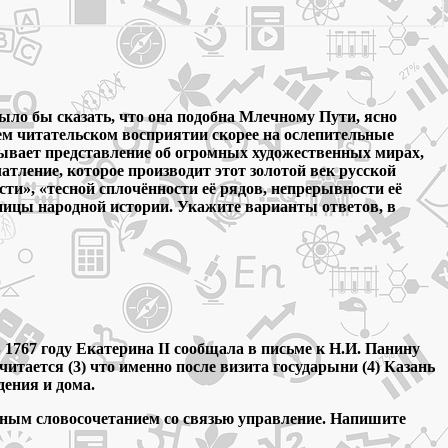
ыло бы сказать, что она подобна Млечному Пути, ясно
шем читательском восприятии скорее на ослепительные
зывает представление об огромных художественных мирах,
атление, которое производит этот золотой век русской
ти», «тесной сплочённости её рядов, непрерывности её
раницы народной истории. Укажите варианты ответов, в
1767 году Екатерина II сообщала в письме к Н.И. Панину
итается (3) что именно после визита государыни (4) Казань
дения и дома.
ичным словосочетанием со связью управление. Напишите