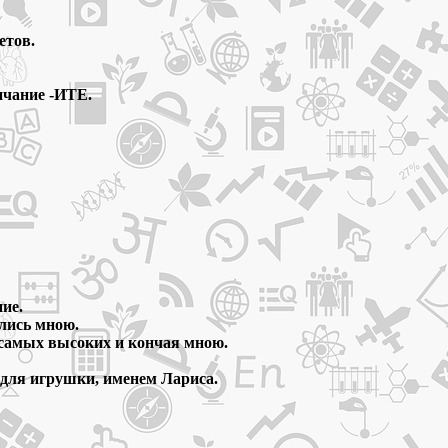
етов.
нчание -ИТЕ.
ие.
лись мною.
с самых высоких и кончая мною.
 для игрушки, именем Лариса.