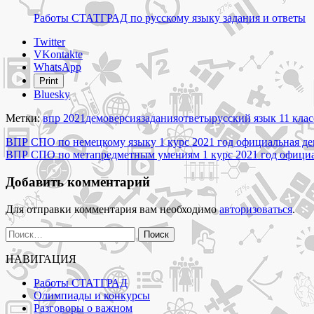
Работы СТАТГРАД по русскому языку задания и ответы
Share
Twitter
the
VKontakte
post
WhatsApp
"ВПР
Print
СПО
Bluesky
по
русскому
Метки:
впр 2021
демоверсия
задания
ответы
русский язык 11 клас
языку
Навигация
1
ВПР СПО по немецкому языку 1 курс 2021 год официальная де
курс
ВПР СПО по метапредметным умениям 1 курс 2021 год официал
по
2021
записям
год
Добавить комментарий
официальная
демоверсия
Для отправки комментария вам необходимо
авторизоваться
.
задания
и
Найти:
ответы"
НАВИГАЦИЯ
Работы СТАТГРАД
Олимпиады и конкурсы
Разговоры о важном