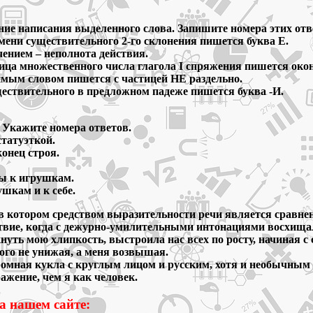
ние написания выделенного слова. Запишите номера этих отв
ни существительного 2-го склонения пишется буква Е.
ением – неполнота действия.
ица множественного числа глагола I спряжения пишется око
ым словом пишется с частицей НЕ раздельно.
ствительного в предложном падеже пишется буква -И.
 Укажите номера ответов.
статуэткой.
конец строя.
цы к игрушкам.
шкам и к себе.
в котором средством выразительности речи является сравнен
ствие, когда с дежурно-умилительными интонациями восхища
кнуть мою хлипкость, выстроила нас всех по росту, начиная 
ого не унижая, а меня возвышая.
огромная кукла с круглым лицом и русским, хотя и необычным
ажение, чем я как человек.
а нашем сайте: