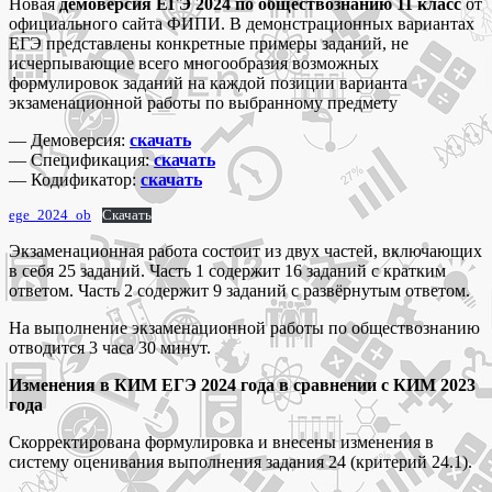
Новая
демоверсия ЕГЭ 2024 по обществознанию 11 класс
от
официального сайта ФИПИ. В демонстрационных вариантах
ЕГЭ представлены конкретные примеры заданий, не
исчерпывающие всего многообразия возможных
формулировок заданий на каждой позиции варианта
экзаменационной работы по выбранному предмету
— Демоверсия:
скачать
— Спецификация:
скачать
— Кодификатор:
скачать
ege_2024_ob
Скачать
Экзаменационная работа состоит из двух частей, включающих
в себя 25 заданий. Часть 1 содержит 16 заданий с кратким
ответом. Часть 2 содержит 9 заданий с развёрнутым ответом.
На выполнение экзаменационной работы по обществознанию
отводится 3 часа 30 минут.
Изменения в КИМ ЕГЭ 2024 года в сравнении с КИМ 2023
года
Скорректирована формулировка и внесены изменения в
систему оценивания выполнения задания 24 (критерий 24.1).