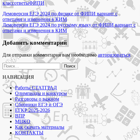
обществознанию
класс
ответы
ФИПИ
от
Навигация
ФИПИ
Демоверсия ЕГЭ 2024 по физике от ФИПИ вариант с
вариант
ответами и изменения в КИМ
по
с
Демоверсия ЕГЭ 2024 по русскому языку от ФИПИ вариант с
записям
ответами
ответами и изменения в КИМ
и
изменения
Добавить комментарий
в
КИМ"
Для отправки комментария вам необходимо
авторизоваться
.
Найти:
НАВИГАЦИЯ
Работы СТАТГРАД
Олимпиады и конкурсы
Разговоры о важном
Сборники ЕГЭ и ОГЭ
ЕГКР 2025-2026
ВПР
МЦКО
Как скачать материалы
КОНТАКТЫ