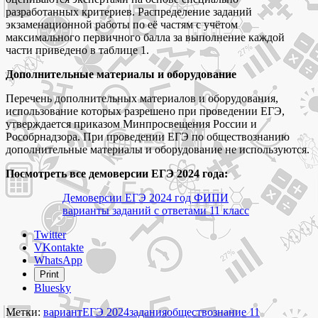
разработанных критериев. Распределение заданий
экзаменационной работы по её частям с учётом
максимального первичного балла за выполнение каждой
части приведено в таблице 1.
Дополнительные материалы и оборудование
Перечень дополнительных материалов и оборудования,
использование которых разрешено при проведении ЕГЭ,
утверждается приказом Минпросвещения России и
Рособрнадзора. При проведении ЕГЭ по обществознанию
дополнительные материалы и оборудование не используются.
Посмотреть все демоверсии ЕГЭ 2024 года:
Демоверсии ЕГЭ 2024 год ФИПИ
варианты заданий с ответами 11 класс
Share
Twitter
the
VKontakte
post
WhatsApp
"Демоверсия
Print
ЕГЭ
Bluesky
2024
по
Метки:
вариант
ЕГЭ 2024
задания
обществознание 11