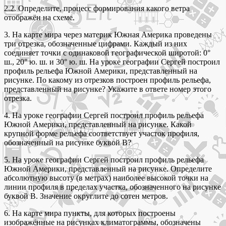
2.2. Определите, процесс формирования какого ветра
отображён на схеме.
3. На карте мира через материк Южная Америка проведены
три отрезка, обозначенные цифрами. Каждый из них
соединяет точки с одинаковой географической широтой: 0°
ш., 20° ю. ш. и 30° ю. ш. На уроке географии Сергей построил
профиль рельефа Южной Америки, представленный на
рисунке. По какому из отрезков построен профиль рельефа,
представленный на рисунке? Укажите в ответе номер этого
отрезка.
4. На уроке географии Сергей построил профиль рельефа
Южной Америки, представленный на рисунке. Какой
крупной форме рельефа соответствует участок профиля,
обозначенный на рисунке буквой В?
5. На уроке географии Сергей построил профиль рельефа
Южной Америки, представленный на рисунке. Определите
абсолютную высоту (в метрах) наиболее высокой точки на
линии профиля в пределах участка, обозначенного на рисунке
буквой В. Значение округлите до сотен метров.
6. На карте мира пункты, для которых построены
изображённые на рисунках климатограммы, обозначены