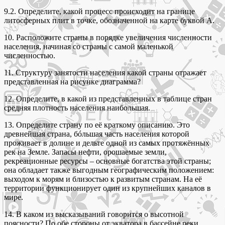
9.2. Определите, какой процесс происходит на границе
литосферных плит в точке, обозначенной на карте буквой А.
10. Расположите страны в порядке увеличения численности
населения, начиная со страны с самой маленькой
численностью.
11. Структуру занятости населения какой страны отражает
представленная на рисунке диаграмма?
12. Определите, в какой из представленных в таблице стран
средняя плотность населения наибольшая.
13. Определите страну по её краткому описанию. Это
древнейшая страна, бóльшая часть населения которой
проживает в долине и дельте одной из самых протяжённых
рек на Земле. Запасы нефти, орошаемые земли,
рекреационные ресурсы – основные богатства этой страны;
она обладает также выгодным географическим положением:
выходом к морям и близостью к развитым странам. На её
территории функционирует один из крупнейших каналов в
мире.
14. В каком из высказываний говорится о высотной
поясности? По обе стороны от экватора в бассейне реки