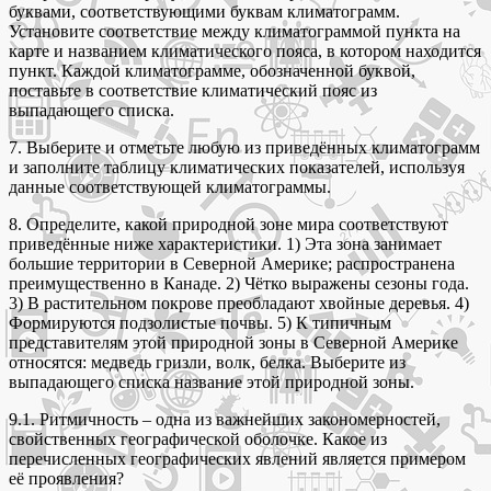
буквами, соответствующими буквам климатограмм.
Установите соответствие между климатограммой пункта на
карте и названием климатического пояса, в котором находится
пункт. Каждой климатограмме, обозначенной буквой,
поставьте в соответствие климатический пояс из
выпадающего списка.
7. Выберите и отметьте любую из приведённых климатограмм
и заполните таблицу климатических показателей, используя
данные соответствующей климатограммы.
8. Определите, какой природной зоне мира соответствуют
приведённые ниже характеристики. 1) Эта зона занимает
большие территории в Северной Америке; распространена
преимущественно в Канаде. 2) Чётко выражены сезоны года.
3) В растительном покрове преобладают хвойные деревья. 4)
Формируются подзолистые почвы. 5) К типичным
представителям этой природной зоны в Северной Америке
относятся: медведь гризли, волк, белка. Выберите из
выпадающего списка название этой природной зоны.
9.1. Ритмичность – одна из важнейших закономерностей,
свойственных географической оболочке. Какое из
перечисленных географических явлений является примером
её проявления?