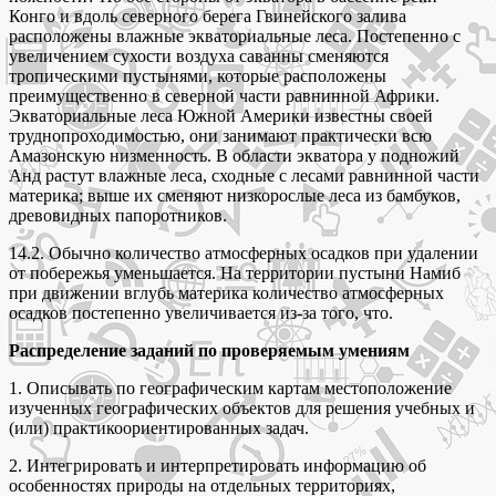
Конго и вдоль северного берега Гвинейского залива
расположены влажные экваториальные леса. Постепенно с
увеличением сухости воздуха саванны сменяются
тропическими пустынями, которые расположены
преимущественно в северной части равнинной Африки.
Экваториальные леса Южной Америки известны своей
труднопроходимостью, они занимают практически всю
Амазонскую низменность. В области экватора у подножий
Анд растут влажные леса, сходные с лесами равнинной части
материка; выше их сменяют низкорослые леса из бамбуков,
древовидных папоротников.
14.2. Обычно количество атмосферных осадков при удалении
от побережья уменьшается. На территории пустыни Намиб
при движении вглубь материка количество атмосферных
осадков постепенно увеличивается из-за того, что.
Распределение заданий по проверяемым умениям
1. Описывать по географическим картам местоположение
изученных географических объектов для решения учебных и
(или) практикоориентированных задач.
2. Интегрировать и интерпретировать информацию об
особенностях природы на отдельных территориях,