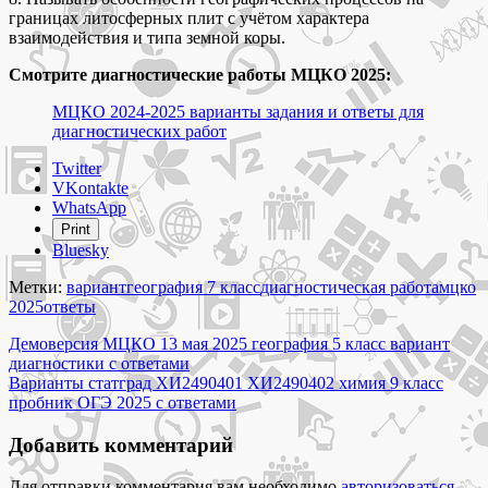
границах литосферных плит с учётом характера
взаимодействия и типа земной коры.
Смотрите диагностические работы МЦКО 2025:
МЦКО 2024-2025 варианты задания и ответы для
диагностических работ
Share
Twitter
the
VKontakte
post
WhatsApp
"Демоверсия
Print
МЦКО
Bluesky
14
мая
Метки:
вариант
география 7 класс
диагностическая работа
мцко
2025
2025
ответы
география
Навигация
7
Демоверсия МЦКО 13 мая 2025 география 5 класс вариант
класс
диагностики с ответами
по
вариант
Варианты статград ХИ2490401 ХИ2490402 химия 9 класс
записям
диагностики
пробник ОГЭ 2025 с ответами
с
ответами"
Добавить комментарий
Для отправки комментария вам необходимо
авторизоваться
.