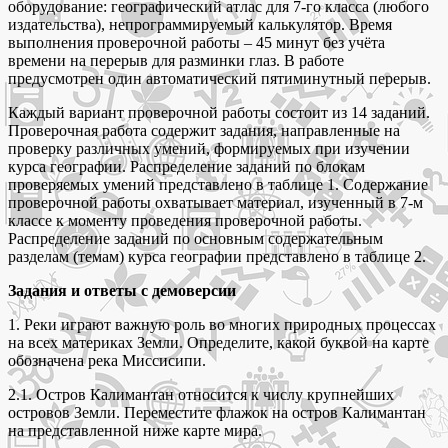
оборудование: географический атлас для 7-го класса (любого
издательства), непрограммируемый калькулятор. Время
выполнения проверочной работы – 45 минут без учёта
времени на перерыв для разминки глаз. В работе
предусмотрен один автоматический пятиминутный перерыв.
Каждый вариант проверочной работы состоит из 14 заданий.
Проверочная работа содержит задания, направленные на
проверку различных умений, формируемых при изучении
курса географии. Распределение заданий по блокам
проверяемых умений представлено в таблице 1. Содержание
проверочной работы охватывает материал, изученный в 7-м
классе к моменту проведения проверочной работы.
Распределение заданий по основным содержательным
разделам (темам) курса географии представлено в таблице 2.
Задания и ответы с демоверсии
1. Реки играют важную роль во многих природных процессах
на всех материках Земли. Определите, какой буквой на карте
обозначена река Миссисипи.
2.1. Остров Калимантан относится к числу крупнейших
островов Земли. Переместите флажок на остров Калимантан
на представленной ниже карте мира.