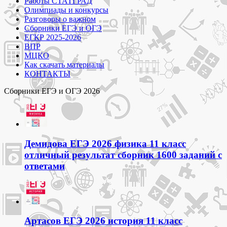
Работы СТАТГРАД
Олимпиады и конкурсы
Разговоры о важном
Сборники ЕГЭ и ОГЭ
ЕГКР 2025-2026
ВПР
МЦКО
Как скачать материалы
КОНТАКТЫ
Сборники ЕГЭ и ОГЭ 2026
Демидова ЕГЭ 2026 физика 11 класс
отличный результат сборник 1600 заданий с
ответами
Артасов ЕГЭ 2026 история 11 класс