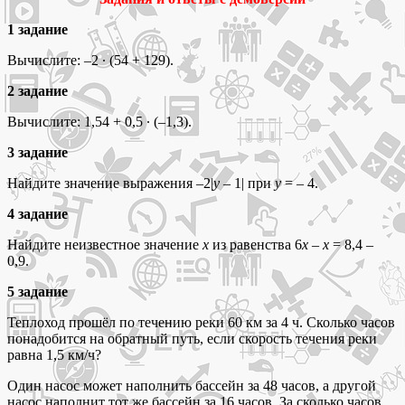
1 задание
Вычислите: –2 ∙ (54 + 129).
2 задание
Вычислите: 1,54 + 0,5 ∙ (–1,3).
3 задание
Найдите значение выражения –2|
y
– 1| при
y
= – 4.
4 задание
Найдите неизвестное значение
x
из равенства 6
x
–
x
= 8,4 –
0,9.
5 задание
Теплоход прошёл по течению реки 60 км за 4 ч. Сколько часов
понадобится на обратный путь, если скорость течения реки
равна 1,5 км/ч?
Один насос может наполнить бассейн за 48 часов, а другой
насос наполнит тот же бассейн за 16 часов. За сколько часов