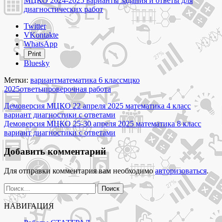
МЦКО 2024-2025 варианты задания и ответы для
диагностических работ
Share
Twitter
the
VKontakte
post
WhatsApp
"Демоверсия
Print
МЦКО
Bluesky
23
апреля
Метки:
вариант
математика 6 класс
мцко
2025
2025
ответы
проверочная работа
математика
Навигация
6
Демоверсия МЦКО 22 апреля 2025 математика 4 класс
класс
вариант диагностики с ответами
по
вариант
Демоверсия МЦКО 25-30 апреля 2025 математика 8 класс
записям
диагностики
вариант диагностики с ответами
с
ответами"
Добавить комментарий
Для отправки комментария вам необходимо
авторизоваться
.
Найти:
НАВИГАЦИЯ