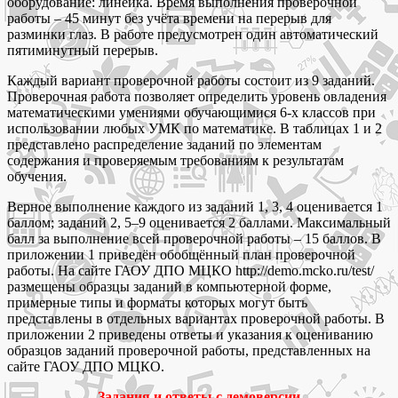
оборудование: линейка. Время выполнения проверочной
работы – 45 минут без учёта времени на перерыв для
разминки глаз. В работе предусмотрен один автоматический
пятиминутный перерыв.
Каждый вариант проверочной работы состоит из 9 заданий.
Проверочная работа позволяет определить уровень овладения
математическими умениями обучающимися 6-х классов при
использовании любых УМК по математике. В таблицах 1 и 2
представлено распределение заданий по элементам
содержания и проверяемым требованиям к результатам
обучения.
Верное выполнение каждого из заданий 1, 3, 4 оценивается 1
баллом; заданий 2, 5–9 оценивается 2 баллами. Максимальный
балл за выполнение всей проверочной работы – 15 баллов. В
приложении 1 приведён обобщённый план проверочной
работы. На сайте ГАОУ ДПО МЦКО http://demo.mcko.ru/test/
размещены образцы заданий в компьютерной форме,
примерные типы и форматы которых могут быть
представлены в отдельных вариантах проверочной работы. В
приложении 2 приведены ответы и указания к оцениванию
образцов заданий проверочной работы, представленных на
сайте ГАОУ ДПО МЦКО.
Задания и ответы с демоверсии