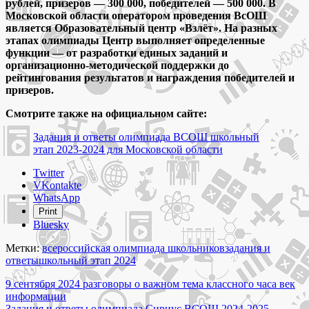
рублей, призеров — 300 000, победителей — 500 000. В
Московской области оператором проведения ВсОШ
является Образовательный центр «Взлёт». На разных
этапах олимпиады Центр выполняет определенные
функции — от разработки единых заданий и
организационно-методической поддержки до
рейтингования результатов и награждения победителей и
призеров.
Смотрите также на официальном сайте:
Задания и ответы олимпиада ВСОШ школьный
этап 2023-2024 для Московской области
Share
Twitter
the
VKontakte
post
WhatsApp
"Задания
Print
и
Bluesky
ответы
школьного
Метки:
всероссийская олимпиада школьников
задания и
этапа
ответы
школьный этап 2024
2024-
Навигация
2025
9 сентября 2024 разговоры о важном тема классного часа век
ВСОШ
информации
по
для
Задания и ответы олимпиада Сириус ВСОШ 2024-2025