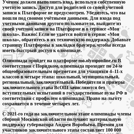
Ученик должен выполнить вход, используя собственную
учетную запись. Доступ для родителей со своей учетной
записи к Платформе не предусмотрен. Убедитесь, что вы
вошли под своими учётными данными. Для входа под
учетными данными другого пользователя, выйдите из
своей учетной записи на Платформе и в сервисе «Моя
школа». Важно! Если не удается войти в сервис «Моя
школа», обратитесь в их техническую поддержку. Добавьте
страницу Платформы в закладки браузера, чтобы всегда
иметь быстрый доступ к олимпиаде.
Олимпиада пройдет на платформе mo.olymponline.ru В
соответствии с Порядком, олимпиада проходит по 24-м
общеобразовательным предметам для учащихся 4–11-х
классов в четыре этапа: школьный, муниципальный,
региональный, заключительный. Победители и призеры
заключительного этапа ВсОШ зачисляются без
вступительных испытаний в государственные вузы РФ в
соответствии с профилем олимпиады. Право на льготу
сохраняется в течение четырех лет.
С 2021-го года на заключительном этапе олимпиады члены
сборной Московской области получают материальную
поддержку губернатора Андрея Воробьёва. Премия для
участников заключительного этапа составляет 100 000