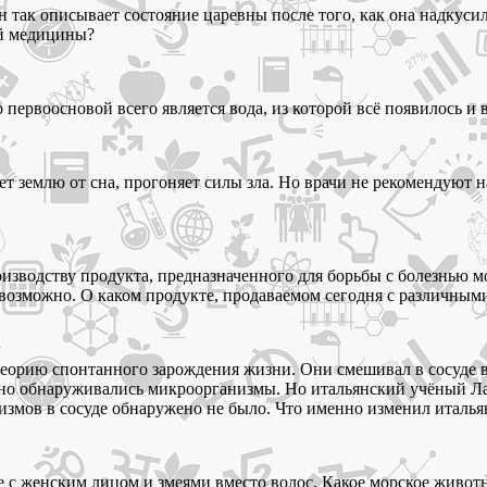
н так описывает состояние царевны после того, как она надкуси
ой медицины?
ервоосновой всего является вода, из которой всё появилось и в
ает землю от сна, прогоняет силы зла. Но врачи не рекомендую
оизводству продукта, предназначенного для борьбы с болезнью 
евозможно. О каком продукте, продаваемом сегодня с различными
теорию спонтанного зарождения жизни. Они смешивал в сосуде в
енно обнаруживались микроорганизмы. Но итальянский учёный Ла
измов в сосуде обнаружено не было. Что именно изменил италь
с женским лицом и змеями вместо волос. Какое морское животно