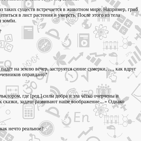
з таких существ встречается в животном мире. Например, гриб
питься в лист растения и умереть. После этого из тела
я зомби.
?
падёт на землю вечер, заструятся синие сумерки, …, как вдруг
кочевников оправдано?
клором, где [ред.] силы добра и зла чётко очерчены и
 сказки, задачи развивают наше воображение…» Однако
как нечто реальное?