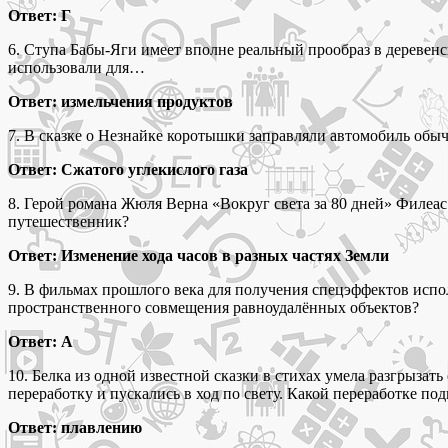
Ответ: Г
6. Ступа Бабы-Яги имеет вполне реальный прообраз в деревенс
использовали для…
Ответ: измельчения продуктов
7. В сказке о Незнайке коротышки заправляли автомобиль обыч
Ответ: Сжатого углекислого газа
8. Герой романа Жюля Верна «Вокруг света за 80 дней» Филеас
путешественник?
Ответ: Изменение хода часов в разных частях Земли
9. В фильмах прошлого века для получения спецэффектов испо
пространственного совмещения равноудалённых объектов?
Ответ: А
10. Белка из одной известной сказки в стихах умела разгрыза
переработку и пускались в ход по свету. Какой переработке под
Ответ: плавлению