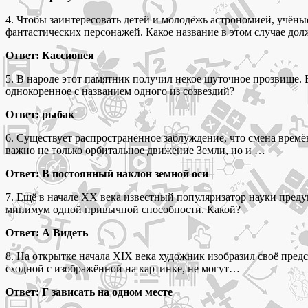
4. Чтобы заинтересовать детей и молодёжь астрономией, учёны
фантастических персонажей. Какое название в этом случае дол
Ответ: Кассиопея
5. В народе этот памятник получил некое шуточное прозвище. 
однокоренное с названием одного из созвездий?
Ответ: рыбак
6. Существует распространённое заблуждение, что смена времё
важно не только орбитальное движение Земли, но и …
Ответ: В постоянный наклон земной оси
7. Ещё в начале XX века известный популяризатор науки преду
минимум одной привычной способности. Какой?
Ответ: А Видеть
8. На открытке начала XIX века художник изобразил своё пред
сходной с изображённой на картинке, не могут…
Ответ: Г зависать на одном месте