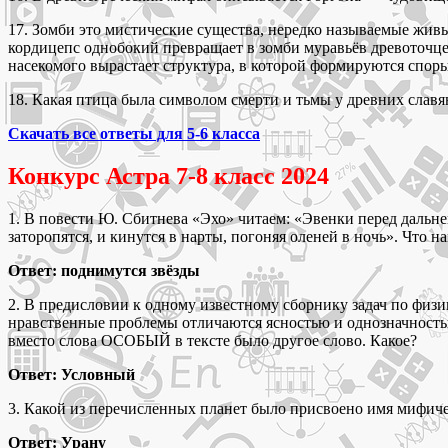
17. Зомби это мистические существа, нередко называемые жив
кордицепс однобокий превращает в зомби муравьёв древоточцев 
насекомого вырастает структура, в которой формируются споры
18. Какая птица была символом смерти и тьмы у древних славя
Скачать все ответы для 5-6 класса
Конкурс Астра 7-8 класс 2024
1. В повести Ю. Сбитнева «Эхо» читаем: «Эвенки перед дальней
заторопятся, и кинутся в нарты, погоняя оленей в ночь». Что 
Ответ: поднимутся звёзды
2. В предисловии к одному известному сборнику задач по физик
нравственные проблемы отличаются ясностью и однозначност
вместо слова ОСОБЫЙ в тексте было другое слово. Какое?
Ответ: Условный
3. Какой из перечисленных планет было присвоено имя мифичес
Ответ: Урану