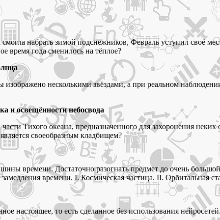
а смогла набрать зимой подснежников, Февраль уступил своё мес
 время года сменилось на тёплое?
олнца
цы изображено несколькими звёздами, а при реальном наблюдени
ека и освещённости небосвода
й части Тихого океана, предназначенного для захоронения неки
о является своеобразным кладбищем?
машины времени. Достаточно разогнать предмет до очень большо
медления времени. I. Космическая частица. II. Орбитальная станц
ое настоящее, то есть сделанное без использования нейросетей