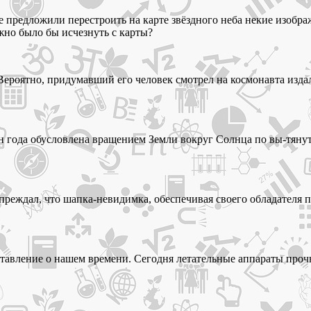
е предложили перестроить на карте звёздного неба некие изобр
жно было бы исчезнуть с карты?
Вероятно, придумавший его человек смотрел на космонавта издал
н года обусловлена вращением Земли вокруг Солнца по вы-тянут
преждал, что шапка-невидимка, обеспечивая своего обладателя 
ставление о нашем времени. Сегодня летательные аппараты проч