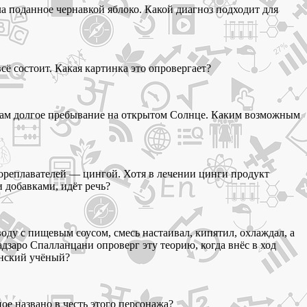
ла поданное чернавкой яблоко. Какой диагноз подходит для
сё состоит. Какая картинка это опровергает?
т нам долгое пребывание на открытом Солнце. Каким возможным
мореплавателей — цингой. Хотя в лечении цинги продукт
 добавками, идёт речь?
оду с пищевым соусом, смесь настаивал, кипятил, охлаждал, а
дзаро Спалланцани опроверг эту теорию, когда внёс в ход
янский учёный?
е названо в честь этого персонажа?