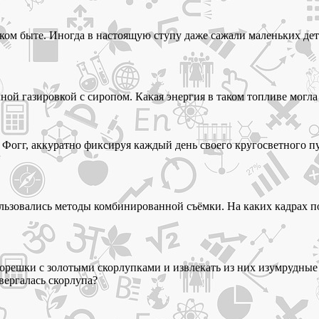
ком быте. Иногда в настоящую ступу даже сажали маленьких дете
ной газировкой с сиропом. Какая энергия в таком топливе могл
 Фогг, аккуратно фиксируя каждый день своего кругосветного пу
льзовались методы комбинированной съёмки. На каких кадрах п
ть орешки с золотыми скорлупками и извлекать из них изумрудны
вергалась скорлупа?