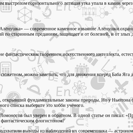
 выстрелом горизонтального летящая утка упала в камин через 
«Алёнушка» — современное каменное изваяние Алёнушки охраня
ый по старинным преданиям, защищает и от болезней, и от злых д
а не фантастическим творением искусственного интеллекта, ес
сюжетном, можно заметить, что для движения вперёд Баба Яга д
 открывший фундаментальные законы природы. Но у Ньютона бы
ного списка выберите это хобби учёного.
 Ломоносов был уверен в обратном. В одной статье он писал: «П
а фантастическим флогистоном?
подхватили выводы из наблюдений их современника — астроном