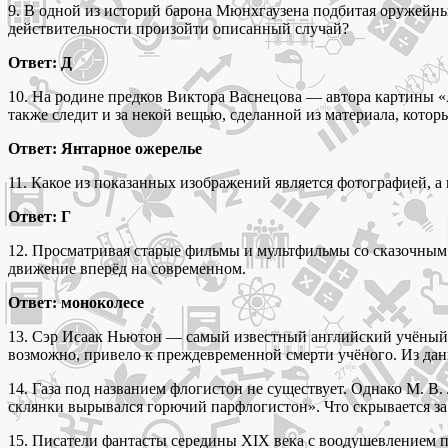
9. В одной из историй барона Мюнхгаузена подбитая оружейным
действительности произойти описанный случай?
Ответ: Д
10. На родине предков Виктора Васнецова — автора картины 
также следит и за некой вещью, сделанной из материала, котор
Ответ: Янтарное ожерелье
11. Какое из показанных изображений является фотографией, 
Ответ: Г
12. Просматривая старые фильмы и мультфильмы со сказочным 
движение вперёд на современном.
Ответ: моноколесе
13. Сэр Исаак Ньютон — самый известный английский учёный,
возможно, привело к преждевременной смерти учёного. Из дан
14. Газа под названием флогистон не существует. Однако М. В.
склянки вырывался горючий парфлогистон». Что скрывается з
15. Писатели фантасты середины XIX века с воодушевлением 