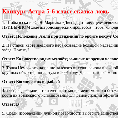
Конкурс Астра 5-6 класс сказка ложь
1. Чтобы в сказке С. Я. Маршака «Двенадцать месяцев» девочк
ПРИВЫЧНОМ ходе астрономических процессов, чтобы холодное
Ответ: Положение Земли при движении по орбите вокруг С
2. На старой карте звёздного неба созвездие Большой медведи
звёзд. Почему?
Ответ: Количество видимых звёзд за-висит от зрения челов
3. Точка Немо – это название далёкого от суши района в южно
крупных объектов попал туда в 2001 году. Для чего точка Нем
Ответ: Космических кораблей
4. Учёные доказали, что изменить темп времени можно и без 
роста их возможного использования для демонстрации эффекта за
Ответ: В
5. Среди изображений лунной поверхности выберите единственн