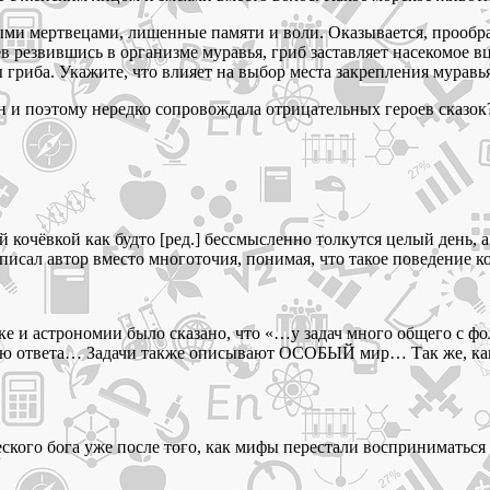
ыми мертвецами, лишенные памяти и воли. Оказывается, прообра
резвившись в организме муравья, гриб заставляет насекомое вце
 гриба. Укажите, что влияет на выбор места закрепления муравь
н и поэтому нередко сопровождала отрицательных героев сказок
 кочёвкой как будто [ред.] бессмысленно толкутся целый день, а 
написал автор вместо многоточия, понимая, что такое поведение 
е и астрономии было сказано, что «…у задач много общего с фоль
ью ответа… Задачи также описывают ОСОБЫЙ мир… Так же, как
кого бога уже после того, как мифы перестали восприниматься 