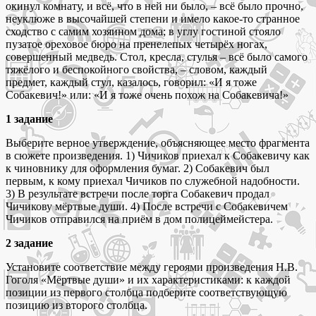
окинул комнату, и всё, что в ней ни было, – всё было прочно,
неуклюже в высочайшей степени и имело какое-то странное
сходство с самим хозяином дома; в углу гостиной стояло
пузатое ореховое бюро на пренелепых четырёх ногах,
совершенный медведь. Стол, кресла, стулья – всё было самого
тяжёлого и беспокойного свойства, – словом, каждый
предмет, каждый стул, казалось, говорил: «И я тоже
Собакевич!» или: «И я тоже очень похож на Собакевича!»
1 задание
Выберите верное утверждение, объясняющее место фрагмента
в сюжете произведения. 1) Чичиков приехал к Собакевичу как
к чиновнику для оформления бумаг. 2) Собакевич был
первым, к кому приехал Чичиков по служебной надобности.
3) В результате встречи после торга Собакевич продал
Чичикову мёртвые души. 4) После встречи с Собакевичем
Чичиков отправился на приём в дом полицеймейстера.
2 задание
Установите соответствие между героями произведения Н.В.
Гоголя «Мёртвые души» и их характеристиками: к каждой
позиции из первого столбца подберите соответствующую
позицию из второго столбца.