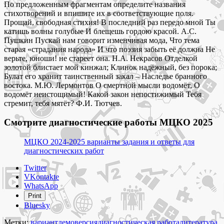
По предложенным фрагментам определите названия
стихотворений и впишите их в соответствующие поля.
Прощай, свободная стихия! В последний раз передо мной Ты
катишь волны голубые И блещешь гордою красой. А.С.
Пушкин Пускай нам говорит изменчивая мода, Что тема
старая «страдания народа» И что поэзия забыть её должна Не
верьте, юноши! не стареет она. Н.А. Некрасов Отделкой
золотой блистает мой кинжал; Клинок надёжный, без порока;
Булат его хранит таинственный закал – Наследье бранного
востока. М.Ю. Лермонтов О смертной мысли водомёт, О
водомёт неистощимый! Какой закон непостижимый Тебя
стремит, тебя мятёт? Ф.И. Тютчев.
Смотрите диагностические работы МЦКО 2025
МЦКО 2024-2025 варианты задания и ответы для
диагностических работ
Share
Twitter
the
VKontakte
post
WhatsApp
"Литература
Print
10
Bluesky
класс
МЦКО
Метки:
вариант
демоверсия
диагностическая работа
литература