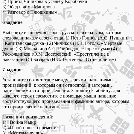
2) Приезд Чичикова в усадьбу Коробочки
3) Обед в доме Манилова
4) Разговор с Плюшкиным
6 задание
Выберите из перечня героев русской литературы, которые
следовали наказу своего отца. 1) Пётр Гринёв (А.С. Пушкин.
«Капитанская дочка») 2) Чичиков (Н.В. Гоголь. «Мёртвые
души») 3) Молчалин (А.С. Грибоедов. «Горе от ума») 4)
Раскольников (Ф.М. Достоевский. «Преступление и
наказание») 5) Базаров (И.С. Тургенев. «Отцы и дети»)
7 задание
Установите соответствие между героями, названиями
произведений, к которым они относятся, и авторами,
написавшими эти произведения. Заполните таблицу: для
каждого героя переместите с помощью мыши название
соответствующего произведения и фамилию автора, которым
это произведение написано.
Названия произведений:
1) «Война и мир»
2) «Герой нашего времени»
3) «Мёртвые души»