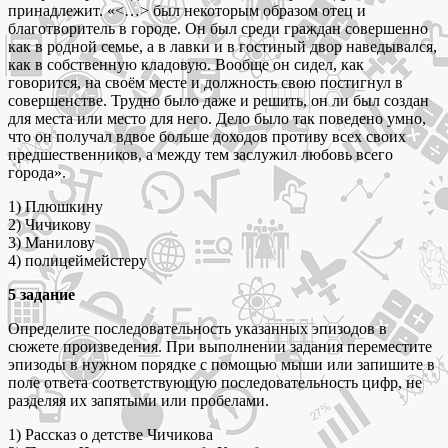
принадлежит. «<…> был некоторым образом отец и
благотворитель в городе. Он был среди граждан совершенно
как в родной семье, а в лавки и в гостиный двор наведывался,
как в собственную кладовую. Вообще он сидел, как
говорится, на своём месте и должность свою постигнул в
совершенстве. Трудно было даже и решить, он ли был создан
для места или место для него. Дело было так поведено умно,
что он получал вдвое больше доходов противу всех своих
предшественников, а между тем заслужил любовь всего
города».
1) Плюшкину
2) Чичикову
3) Манилову
4) полицеймейстеру
5 задание
Определите последовательность указанных эпизодов в
сюжете произведения. При выполнении задания переместите
эпизоды в нужном порядке с помощью мыши или запишите в
поле ответа соответствующую последовательность цифр, не
разделяя их запятыми или пробелами.
1) Рассказ о детстве Чичикова