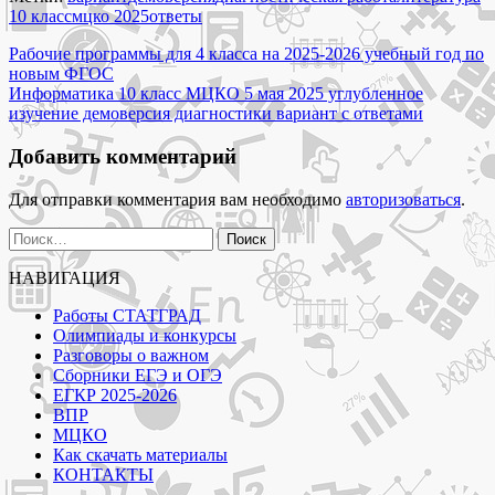
5
10 класс
мцко 2025
ответы
мая
Навигация
2025
Рабочие программы для 4 класса на 2025-2026 учебный год по
демоверсия
новым ФГОС
по
диагностики
Информатика 10 класс МЦКО 5 мая 2025 углубленное
записям
вариант
изучение демоверсия диагностики вариант с ответами
с
ответами"
Добавить комментарий
Для отправки комментария вам необходимо
авторизоваться
.
Найти:
НАВИГАЦИЯ
Работы СТАТГРАД
Олимпиады и конкурсы
Разговоры о важном
Сборники ЕГЭ и ОГЭ
ЕГКР 2025-2026
ВПР
МЦКО
Как скачать материалы
КОНТАКТЫ