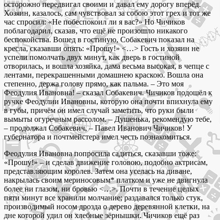
осторожно передвигал своими и давал ему дорогу вперёд.
Хозяин, казалось, сам чувствовал за собою этот грех и тот же
час спросил: «Не побеспокоил ли я вас?» Но Чичиков
поблагодарил, сказав, что ещё не произошло никакого
беспокойства. Вошед в гостиную, Собакевич показал на
кресла, сказавши опять: «Прошу!» <…> Гость и хозяин не
успели помолчать двух минут, как дверь в гостиной
отворилась, и вошла хозяйка, дама весьма высокая, в чепце с
лентами, перекрашенными домашнею краскою. Вошла она
степенно, держа голову прямо, как пальма. – Это моя
Феодулия Ивановна! – сказал Собакевич. Чичиков подошёл к
ручке Феодулии Ивановны, которую она почти впихнула ему
в губы, причём он имел случай заметить, что руки были
вымыты огуречным рассолом. – Душенька, рекомендую тебе,
– продолжал Собакевич, – Павел Иванович Чичиков! У
губернатора и почтмейстера имел честь познакомиться.
Феодулия Ивановна попросила садиться, сказавши тоже:
«Прошу!» – и сделав движение головою, подобно актрисам,
представляющим королев. Затем она уселась на диване,
накрылась своим мериносовым* платком и уже не двигнула
более ни глазом, ни бровью <…>. Почти в течение целых
пяти минут все хранили молчание; раздавался только стук,
производимый носом дрозда о дерево деревянной клетки, на
дне которой удил он хлебные зёрнышки. Чичиков ещё раз