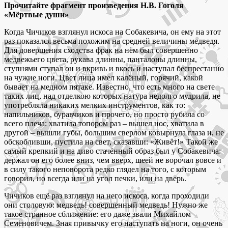
Прочитайте фрагмент произведения Н.В. Гоголя
«Мёртвые души»
Когда Чичиков взглянул искоса на Собакевича, он ему на этот
раз показался весьма похожим на средней величины медведя.
Для довершения сходства фрак на нём был совершенно
медвежьего цвета, рукава длинны, панталоны длинны,
ступнями ступал он и вкривь и вкось и наступал беспрестанно
на чужие ноги. Цвет лица имел калёный, горячий, какой
бывает на медном пятаке. Известно, что есть много на свете
таких лиц, над отделкою которых натура недолго мудрила, не
употребляла никаких мелких инструментов, как то:
напильников, буравчиков и прочего, но просто рубила со
всего плеча: хватила топором раз – вышел нос, хватила в
другой – вышли губы, большим сверлом ковырнула глаза и, не
обскобливши, пустила на свет, сказавши: «Живёт!» Такой же
самый крепкий и на диво стачённый образ был у Собакевича:
держал он его более вниз, чем вверх, шеей не ворочал вовсе и
в силу такого неповорота редко глядел на того, с которым
говорил, но всегда или на угол печки, или на дверь.
Чичиков ещё раз взглянул на него искоса, когда проходили
они столовую: медведь! совершенный медведь! Нужно же
такое странное сближение: его даже звали Михайлом
Семёновичем. Зная привычку его наступать на ноги, он очень