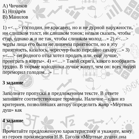
А) Чичиков
Б) Ноздрёв
В) Манилов
1) «<…> господин, не красавец, но и не дурной наружности,
ни слишком толст, ни слишком тонок; нельзя сказать, чтобы
стар, однако ж и не так, чтобы слишком молод…» 2) «<…>
черты лица его были не лишены приятности, но в эту
приятность, казалось, чересчур было передано сахару…» 3)
«<…> он родного отца хотел продать или, ещё лучше,
проиграть в карты». 4) «<…> Такой скряга, какого вообразить
трудно. В тюрьме колодники лучше живут, чем он: всех людей
переморил голодом…»
3 задание
Заполните пропуски в предложенном тексте. В ответе
запишите соответствующие термины. Наличие – один из
критериев, позволивших автору определить жанр «Мёртвых
душ» как
4 задание
Прочитайте предложенную характеристику и укажите, кому
из героев произведения Н.В. Гоголя «Мёртвые души» она