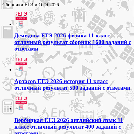
Сборники ЕГЭ и ОГЭ 2026
Демидова ЕГЭ 2026 физика 11 класс
отличный результат сборник 1600 заданий с
ответами
Артасов ЕГЭ 2026 история 11 класс
отличный результат 500 заданий с ответами
Вербицкая ЕГЭ 2026 английский язык 11
класс отличный результат 400 заданий с
ответами