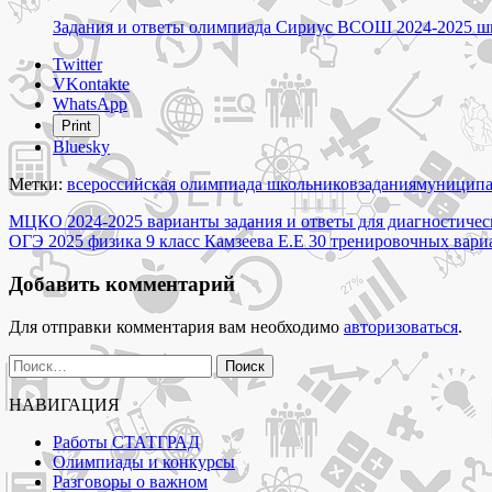
Задания и ответы олимпиада Сириус ВСОШ 2024-2025 ш
Share
Twitter
the
VKontakte
post
WhatsApp
"Муниципальный
Print
этап
Bluesky
2024
Республика
Метки:
всероссийская олимпиада школьников
задания
муниципа
Башкортостан
Навигация
задания
МЦКО 2024-2025 варианты задания и ответы для диагностичес
и
ОГЭ 2025 физика 9 класс Камзеева Е.Е 30 тренировочных вари
по
ответы
записям
для
Добавить комментарий
олимпиады
ВСОШ"
Для отправки комментария вам необходимо
авторизоваться
.
Найти:
НАВИГАЦИЯ
Работы СТАТГРАД
Олимпиады и конкурсы
Разговоры о важном