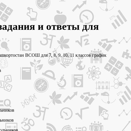
адания и ответы для
кортостан ВСОШ для 7, 8, 9, 10, 11 классов график
в
льников
льников
кольников