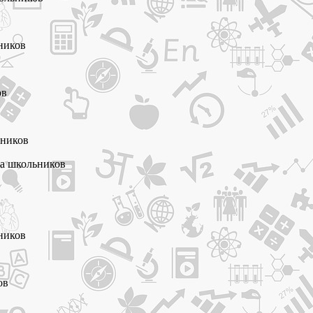
ьников
ов
ьников
да школьников
в
ьников
ов