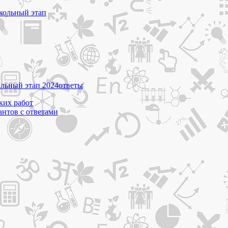
кольный этап
льный этап 2024
ответы
ких работ
антов с ответами