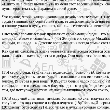
«Ничто не в силах выплеснуть из меня этот весенний плеск, 
душа героя текста, мы храним в своей душе.
Что нужно, чтобы каждый запомнил незабываемые моменты детск
тогда увидишь, как сопит зима и как ее дыхание парится над 
и солнце упали в лужу, слышит, как «…все смеется и звенит…»
Писатель вспоминает, как проявляют свои эмоции люди. Это 
холодка, теплом и солнцем…» (45) Живут в его сердце Михайл
ясными, как вода…» Детские воспоминания всегда самые светлые
Как бы ни сложилась жизнь человека, в ней всегда остается о
наша память – память детства и добра. Они являются неиссяка
(1)Я стою у реки. (2)Она идёт полноводно, ровно. (3)А где же в
решётку сада, сесть где-нибудь на солнышке и так вот смотреть
блеске. (9)Бурая в ней вода. (Ю)Чуется белый ледок под нею. (
солнца, сочится стеклянным блеском, день ото дня бледнеет, у
там, где поглубже; жёсткие их носы вылущивают что-то сочно
(16)В саду ещё спит зима, тяжёлая, большая; но снег надувае
голубые — в них солнце и небо плещется. (18)ЯблонькИ черны-
(20)Слепит отовсюду. (21)Небо упало в лужу и уронило солнце. 