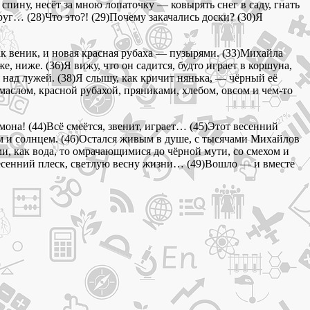
спину, несёт за мною лопаточку — ковырять снег в саду, гнать
уг… (28)Что это?! (29)Почему закачались доски? (30)Я
 как веник, и новая красная рубаха — пузырями. (ЗЗ)Михайла
 ниже. (36)Я вижу, что он садится, будто играет в коршуна,
над лужей. (38)Я слышу, как кричит нянька, — чёрный её
маслом, красной рубахой, пряниками, хлебом, овсом и чем-то
гомона! (44)Всё смеётся, звенит, играет… (45)Этот весенний
ом и солнцем. (46)Остался живым в душе, с тысячами Михайлов
и, как вода, то омрачающимися до чёрной мути, со смехом и
т весенний плеск, светлую весну жизни… (49)Вошло — и вместе