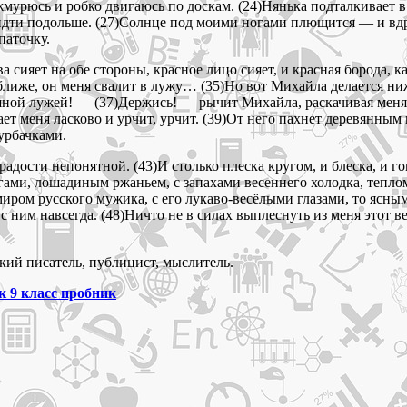
мурюсь и робко двигаюсь по доскам. (24)Нянька подталкивает в 
ы идти подольше. (27)Солнце под моими ногами плющится — и вдр
паточку.
ва сияет на обе стороны, красное лицо сияет, и красная борода,
лиже, он меня свалит в лужу… (35)Но вот Михайла делается ниже,
шной лужей! — (37)Держись! — рычит Михайла, раскачивая меня 
т меня ласково и урчит, урчит. (39)От него пахнет деревянным 
урбачками.
 в радости непонятной. (43)И столько плеска кругом, и блеска, и 
огами, лошадиным ржаньем, с запахами весеннего холодка, тепл
иром русского мужика, с его лукаво-весёлыми глазами, то ясным
я с ним навсегда. (48)Ничто не в силах выплеснуть из меня это
ий писатель, публицист, мыслитель.
 9 класс пробник