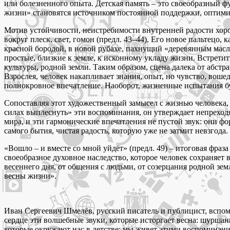
или болезненного опыта. Детская память – это своеобразный
жизни» становятся источником постоянной поддержки, оптими
Мотив устойчивости, неистребимости внутренней радости хорош
вокруг плеск, свет, гомон (предл. 43–44). Его новое пальтецо, 
красной бородой, в новой рубахе, пахнущий «деревянным масло
простые, близкие к земле, к исконному укладу жизни. Встретить
культуры, родной земли. Таким образом, сцена далека от абстр
Взрослея, человек накапливает знания, опыт, но чувство, воше
полнокровное впечатление. Наоборот, жизненные испытания буд
Сопоставляя этот художественный замысел с жизнью человека, 
силах выплеснуть» эти воспоминания, он утверждает непреходя
мира, и эти гармонические впечатления не пустой звук: они ф
самого бытия, чистая радость, которую уже не затмит невзгода.
«Вошло – и вместе со мной уйдёт» (предл. 49) – итоговая фраза
своеобразное духовное наследство, которое человек сохраняет в
весеннего дня, от общения с людьми, от созерцания родной зем
весны жизни».
Иван Сергеевич Шмелёв, русский писатель и публицист, вспом
сердце эти волшебные звуки, которые исторгает весна: шуршан
которые окружают нас в детстве: мы живет этими воспоминан