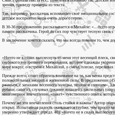
Смысл финала текста И.С. Шмелёва я понимаю так: детские вос
зрения, приведу примеры из текста.
Так, например, рассказчик вспоминает своё эмоциональное сост
детское восприятие мира очень дорого герою.
В 30-36 предложениях рассказывается о Михайле: «…будто игра
памяти рассказчика. Герой до сих пор чувствует тесную связь с
В заключение хочется сказать, что мы всегда помним то, чем 
«Ничто не в силах выплеснуть из меня этот весенний плеск, св
глубокого внутреннего переживания, которое однажды укоренил
мире вокруг, о встрече с Михайлой, о смехе, плеске, переливах
Прежде всего, стоит обратить внимание на то, как весна предс
положительных эмоций и жизненной силы. В предложении (45) 
ржаньем, с запахами весеннего холодка, теплом и солнцем». З
рубахи, сапоги), слуховых (ржание лошадей), тактильных (ощущ
многомерное впечатление, «пакет» чувственного опыта, который
Почему же эти впечатления столь стойки и важны? Автор подчё
открыт. Испытанная радость оказывается глубже, чем просто м
уверенно утверждает (предл. 48): «Ничто не в силах выплесну