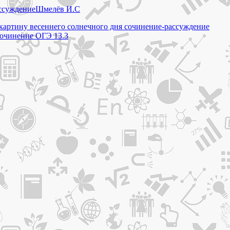
ссуждение
Шмелёв И.С
 картину весеннего солнечного дня сочинение-рассуждение
сочинение ОГЭ 13.3