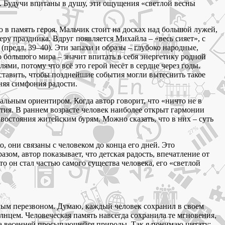
. Будучи впитаны в душу, эти ощущения «светлой весны
 в память героя. Мальчик стоит на досках над большой лужей,
феру праздника. Вдруг появляется Михайла – «весь сияет», с
предл. 39–40). Эти запахи и образы – глубоко народные,
о большого мира – значит впитать в себя энергетику родной
ями, потому что всё это герой несёт в сердце через годы.
едставить, чтобы позднейшие события могли вытеснить такое
няя симфония радости.
альным ориентиром. Когда автор говорит, что «ничто не в
тия. В раннем возрасте человек наиболее открыт гармонии
востояния житейским бурям. Можно сказать, что в них – суть
о, они связаны с человеком до конца его дней. Это
зом, автор показывает, что детская радость, впечатление от
о он стал частью самого существа человека, его «светлой
ным перезвоном. Думаю, каждый человек сохранил в своем
лнцем. Человеческая память навсегда сохранила те мгновения,
а весенней просыпающейся природы. Так я понимаю цитату: