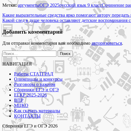
не
Метки:
аргументы
ОГЭ 2025
русский язык 9 класс
Сочинение ра
в
Навигация
силах
Какие выразительные средства ярко помогают автору передать
выплеснуть
Какой след в душе человека оставляют детские воспоминания 
по
из
записям
меня
Добавить комментарий
этот
весенний
Для отправки комментария вам необходимо
авторизоваться
.
плеск
ОГЭ
Найти:
9
класс"
НАВИГАЦИЯ
Работы СТАТГРАД
Олимпиады и конкурсы
Разговоры о важном
Сборники ЕГЭ и ОГЭ
ЕГКР 2025-2026
ВПР
МЦКО
Как скачать материалы
КОНТАКТЫ
Сборники ЕГЭ и ОГЭ 2026