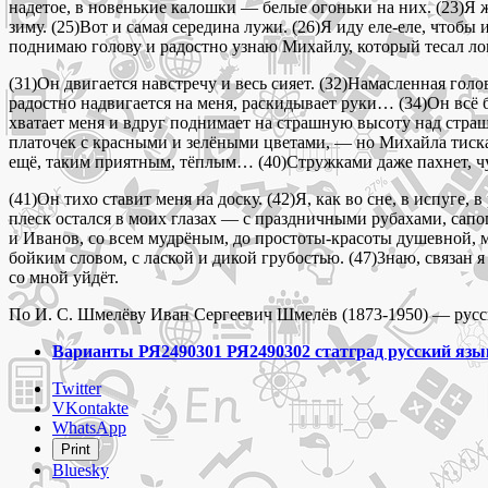
надетое, в новенькие калошки — белые огоньки на них. (23)Я ж
зиму. (25)Вот и самая середина лужи. (26)Я иду еле-еле, чтоб
поднимаю голову и радостно узнаю Михайлу, который тесал ло
(31)Он двигается навстречу и весь сияет. (32)Намасленная голо
радостно надвигается на меня, раскидывает руки… (34)Он всё б
хватает меня и вдруг поднимает на страшную высоту над стра
платочек с красными и зелёными цветами, — но Михайла тискае
ещё, таким приятным, тёплым… (40)Стружками даже пахнет, ч
(41)Он тихо ставит меня на доску. (42)Я, как во сне, в испуге,
плеск остался в моих глазах — с праздничными рубахами, сап
и Иванов, со всем мудрёным, до простоты-красоты душевной, м
бойким словом, с лаской и дикой грубостью. (47)3наю, связан 
со мной уйдёт.
По И. С. Шмелёву Иван Сергеевич Шмелёв (1873-1950) — русск
Варианты РЯ2490301 РЯ2490302 статград русский язык
Share
Twitter
the
VKontakte
post
WhatsApp
"Напишите
Print
сочинение
Bluesky
ничто