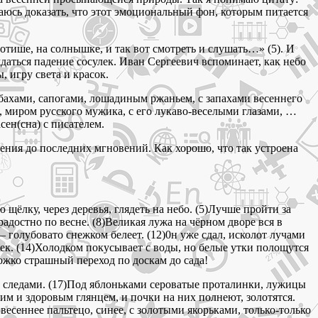
аюсь доказать, что этот эмоциональный фон, которым питается
тише, на солнышке, и так вот смотреть и слушать…» (5). И
даться падение сосулек. Иван Сергеевич вспоминает, как небо
 игру света и красок.
бахами, сапогами, лошадиным ржаньем, с запахами весеннего
 миром русского мужика, с его лукаво-веселыми глазами, …
сен(сна) с писателем.
дения до последних мгновений. Как хорошо, что так устроена
 щёлку, через деревья, глядеть на небо. (5)Лучше пройти за
радостно по весне. (8)Великая лужа на чёрном дворе вся в
 — голубовато снежком белеет. (12)0н уже сдал, исколот лучами
улек. (14)Холодком покусывает с воды, но белые утки полощутся
ожко страшный переход по доскам до сада!
ми следами. (17)Под яблоньками сероватые проталинки, лужицы
им и здоровым глянцем, и почки на них полнеют, золотятся.
 весеннее пальтецо, синее, с золотыми якорьками, только-только