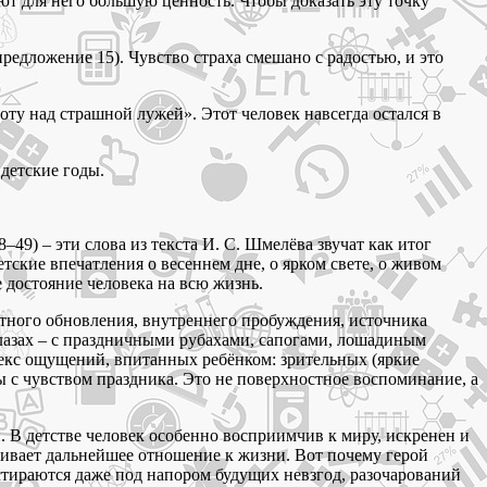
ют для него большую ценность. Чтобы доказать эту точку
редложение 15). Чувство страха смешано с радостью, и это
ту над страшной лужей». Этот человек навсегда остался в
детские годы.
49) – эти слова из текста И. С. Шмелёва звучат как итог
тские впечатления о весеннем дне, о ярком свете, о живом
ое достояние человека на всю жизнь.
достного обновления, внутреннего пробуждения, источника
глазах – с праздничными рубахами, сапогами, лошадиным
плекс ощущений, впитанных ребёнком: зрительных (яркие
ны с чувством праздника. Это не поверхностное воспоминание, а
. В детстве человек особенно восприимчив к миру, искренен и
шивает дальнейшее отношение к жизни. Вот почему герой
 стираются даже под напором будущих невзгод, разочарований