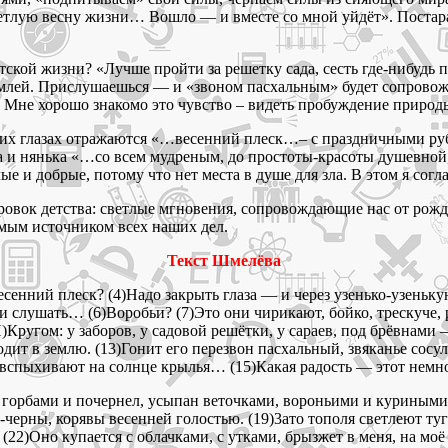
светлую весну жизни… Вошло — и вместе со мной уйдёт». Постар
ой жизни? «Лучше пройти за решетку сада, сесть где-нибудь по
землей. Прислушаешься — и «звоном пасхальным» будет сопровож
 Мне хорошо знакомо это чувство – видеть пробуждение природы,
в их глазах отражаются «…весенний плеск…– с праздничными ру
а и нянька «…со всем мудреным, до простоты-красоты душевной,
 и добрые, потому что нет места в душе для зла. В этом я согла
стровок детства: светлые мгновения, сопровождающие нас от рож
емым источником всех наших дел.
Текст Шмелёва
есенний плеск? (4)Надо закрыть глаза — и через узенько-узенькую
 и слушать… (6)Воробьи? (7)Это они чирикают, бойко, трескуче, 
И)Кругом: у заборов, у садовой решётки, у сараев, под брёвнами
ходит в землю. (13)Гонит его перезвон пасхальный, звяканье сос
, вспыхивают на солнце крылья… (15)Какая радость — этот немн
тся горбами и почернел, усыпан веточками, вороньими и курины
черны, корявы весенней голостью. (19)3ато тополя светлеют туг
(22)Оно купается с облачками, с утками, брызжет в меня, на моё