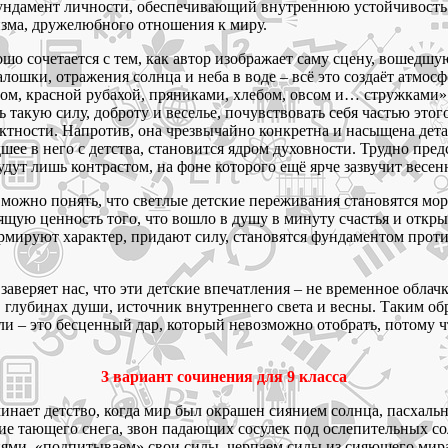
 фундамент личности, обеспечивающий внутреннюю устойчивость
зма, дружелюбного отношения к миру.
о сочетается с тем, как автор изображает саму сцену, вошедшую
калошки, отражения солнца и неба в воде – всё это создаёт атмос
м, красной рубахой, пряниками, хлебом, овсом и… стружками» (
 такую силу, доброту и веселье, почувствовать себя частью этог
актности. Напротив, она чрезвычайно конкретна и насыщена детал
дшее в него с детства, становится ядром духовности. Трудно пр
ут лишь контрастом, на фоне которого ещё ярче зазвучит весен
можно понять, что светлые детские переживания становятся мор
щую ценность того, что вошло в душу в минуту счастья и откры
ормируют характер, придают силу, становятся фундаментом проти
 заверяет нас, что эти детские впечатления – не временное облачк
 глубинах души, источник внутреннего света и весны. Таким обра
ли – это бесценный дар, который невозможно отобрать, потому чт
3 вариант сочинения для 9 класса
инает детство, когда мир был окрашен сиянием солнца, пасхаль
ие тающего снега, звон падающих сосулек под ослепительных со
иями, «подпитываем» свои силы, черпаем силы из сияющего мир