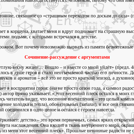
поминания навсегда останутся с человеком, потому что они име
ояние, связанное со «страшным переходом по доскам до сада» (п
ет в коршуна, хватает меня и вдруг поднимает на страшную высо
 теми людьми, с которыми встречался в детстве.
дорожим. Вот почему невозможно вырвать из памяти безмятежные 
Сочинение-рассуждение с аргументами
етлую весну жизни… Вошло – и вместе со мной уйдёт» (предл. 48–
ось в душе героя и стало неотъемлемой частью его личности. Де
 звуков и ароматов – всё это не просто краткий эпизод, а духовн
тает в восприятии героя: она не просто сезон года, а символ ра
автор прямо указывает: «Этот весенний плеск остался в моих 
десь читатель видит, что весенние впечатления – это целый ком
ение холодка и тепла), обонятельных (запахи), и все они связа
 соединился в одно целое и остался с героем навсегда.
ркивает: детство – это время первичных, самых ярких открытий
инута наслаждения. Она входит в ткань внутреннего мира, окра
ть из меня этот весенний плеск». Прошлые невинные радости не