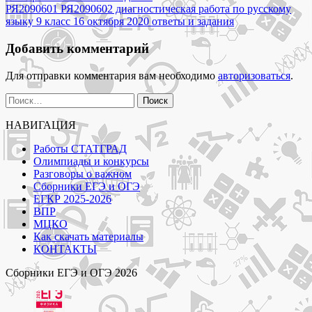
по
класс
РЯ2090601 РЯ2090602 диагностическая работа по русскому
записям
21
языку 9 класс 16 октября 2020 ответы и задания
октября
2020
Добавить комментарий
ответы
и
Для отправки комментария вам необходимо
авторизоваться
.
задания"
Найти:
НАВИГАЦИЯ
Работы СТАТГРАД
Олимпиады и конкурсы
Разговоры о важном
Сборники ЕГЭ и ОГЭ
ЕГКР 2025-2026
ВПР
МЦКО
Как скачать материалы
КОНТАКТЫ
Сборники ЕГЭ и ОГЭ 2026