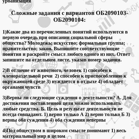
урбанизация
Сложные задания с вариантов
ОБ2090103-
ОБ2090104
:
1)Какие два из перечисленных понятий используются в
первую очередь при описании социальной сферы
общества? Молодежь; искусство; формальная группа;
правительство; закон. Выпишите соответствующие
понятия и раскройте смысл любого одного из них. Ответ
запишите на отдельном листе, указав номер задания.
2)В отличие от животного, человек 1) способен к
членораздельной речи 2) способен к приспособлению к
окружающей среде 3) нуждается в отдыхе 4) обладает
органами чувств
3)Верны ли следующие суждения о деятельности? А. Для
достижения поставленной цели можно использовать
любые средства. Б. Цель и результат деятельности не
всегда совпадают. 1) верно только А 2) верно только Б 3)
верны оба суждения 4) оба суждения неверны
4)Под обществом в широком смысле понимают 1) весь
материальный мир в целом