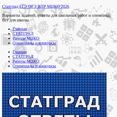
Перейти
Статград ЕГЭ ОГЭ ВПР МЦКО 2026
к
Варианты заданий, ответы для школьных работ и олимпиад.
содержимому
Всё для школы.
Главная
СТАТГРАД
Работы МЦКО
Олимпиады и конкурсы
Главная
СТАТГРАД
Работы МЦКО
Олимпиады и конкурсы