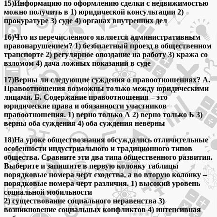
15)Информацию по оформлению сделки с недвижимостью
можно получить в 1) юридической консультации 2)
прокуратуре 3) суде 4) органах внутренних дел
16)Что из перечисленного является административным
правонарушением? 1) безбилетный проезд в общественном
транспорте 2) регулярное опоздание на работу 3) кража со
взломом 4) дача ложных показаний в суде
17)Верны ли следующие суждения о правоотношениях? А.
Правоотношения возможны только между юридическими
лицами. Б. Содержание правоотношения – это
юридические права и обязанности участников
правоотношения. 1) верно только А 2) верно только Б 3)
верны оба суждения 4) оба суждения неверны
18)На уроке обществознания обсуждались отличительные
особенности индустриального и традиционного типов
общества. Сравните эти два типа общественного развития.
Выберите и запишите в первую колонку таблицы
порядковые номера черт сходства, а во вторую колонку –
порядковые номера черт различия. 1) высокий уровень
социальной мобильности
2) существование социального неравенства 3)
возникновение социальных конфликтов 4) интенсивная