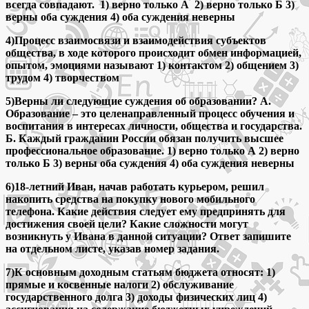
всегда совпадают. 1) верно только А 2) верно только Б 3)
верны оба суждения 4) оба суждения неверны
4)Процесс взаимосвязи и взаимодействия субъектов
общества, в ходе которого происходит обмен информацией,
опытом, эмоциями называют 1) контактом 2) общением 3)
трудом 4) творчеством
5)Верны ли следующие суждения об образовании? А.
Образование – это целенаправленный процесс обучения и
воспитания в интересах личности, общества и государства.
Б. Каждый гражданин России обязан получить высшее
профессиональное образование. 1) верно только А 2) верно
только Б 3) верны оба суждения 4) оба суждения неверны
6)18-летний Иван, начав работать курьером, решил
накопить средства на покупку нового мобильного
телефона. Какие действия следует ему предпринять для
достижения своей цели? Какие сложности могут
возникнуть у Ивана в данной ситуации? Ответ запишите
на отдельном листе, указав номер задания.
7)К основным доходным статьям бюджета относят: 1)
прямые и косвенные налоги 2) обслуживание
государственного долга 3) доходы физических лиц 4)