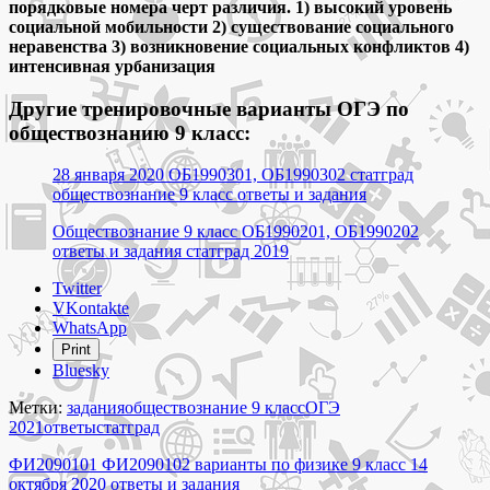
порядковые номера черт различия. 1) высокий уровень
социальной мобильности 2) существование социального
неравенства 3) возникновение социальных конфликтов 4)
интенсивная урбанизация
Другие тренировочные варианты ОГЭ по
обществознанию 9 класс:
28 января 2020 ОБ1990301, ОБ1990302 статград
обществознание 9 класс ответы и задания
Обществознание 9 класс ОБ1990201, ОБ1990202
ответы и задания статград 2019
Share
Twitter
the
VKontakte
post
WhatsApp
"ОБ2090101
Print
ОБ2090102
Bluesky
ОБ2090103
ОБ2090104
Метки:
задания
обществознание 9 класс
ОГЭ
варианты
2021
ответы
статград
по
Навигация
обществознанию
ФИ2090101 ФИ2090102 варианты по физике 9 класс 14
9
октября 2020 ответы и задания