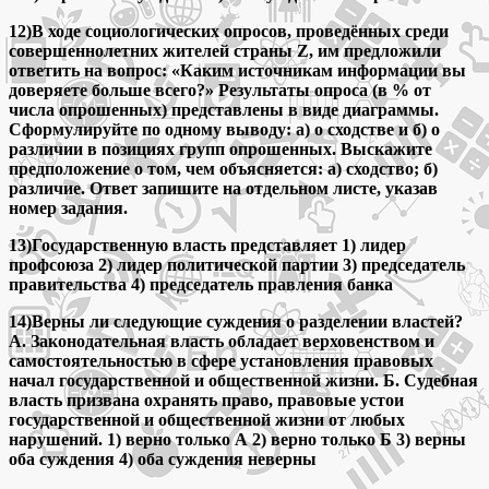
12)В ходе социологических опросов, проведённых среди
совершеннолетних жителей страны Z, им предложили
ответить на вопрос: «Каким источникам информации вы
доверяете больше всего?» Результаты опроса (в % от
числа опрошенных) представлены в виде диаграммы.
Сформулируйте по одному выводу: а) о сходстве и б) о
различии в позициях групп опрошенных. Выскажите
предположение о том, чем объясняется: а) сходство; б)
различие. Ответ запишите на отдельном листе, указав
номер задания.
13)Государственную власть представляет 1) лидер
профсоюза 2) лидер политической партии 3) председатель
правительства 4) председатель правления банка
14)Верны ли следующие суждения о разделении властей?
А. Законодательная власть обладает верховенством и
самостоятельностью в сфере установления правовых
начал государственной и общественной жизни. Б. Судебная
власть призвана охранять право, правовые устои
государственной и общественной жизни от любых
нарушений. 1) верно только А 2) верно только Б 3) верны
оба суждения 4) оба суждения неверны