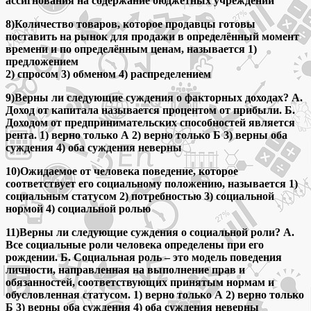
ассигнования на содержание бюджетных учреждений
8)Количество товаров, которое продавцы готовы
поставить на рынок для продажи в определённый момент
времени и по определённым ценам, называется 1)
предложением
2) спросом 3) обменом 4) распределением
9)Верны ли следующие суждения о факторных доходах? А.
Доход от капитала называется процентом от прибыли. Б.
Доходом от предпринимательских способностей является
рента. 1) верно только А 2) верно только Б 3) верны оба
суждения 4) оба суждения неверны
10)Ожидаемое от человека поведение, которое
соответствует его социальному положению, называется 1)
социальным статусом 2) потребностью 3) социальной
нормой 4) социальной ролью
11)Верны ли следующие суждения о социальной роли? А.
Все социальные роли человека определены при его
рождении. Б. Социальная роль – это модель поведения
личности, направленная на выполнение прав и
обязанностей, соответствующих принятым нормам и
обусловленная статусом. 1) верно только А 2) верно только
Б 3) верны оба суждения 4) оба суждения неверны