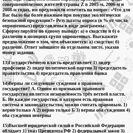
совершеннолетних жителей страны Z в 2005-м, 2006-м и
2008-м годах, им предложили ответить на вопрос: «Что для
Вас было бы более важным при покупке экологически
безопасной продукции?» Результаты опроса (в % от числа
опрошенных) представлены в виде диаграммы.
Сформулируйте по одному выводу: а) о сходстве и б) о
различии в позициях групп опрошенных. Выскажите
предположение о том, чем объясняется: а) сходство; б)
различие. Ответ запишите на отдельном листе, указав
номер задания.
13)Государственную власть представляет 1) лидер
профсоюза 2) лидер политической партии 3) председатель
правительства 4) председатель правления банка
14)Верны ли следующие суждения о правовом
государстве? А. Одним из признаков правового
государства является независимость трёх ветвей власти.
Б. Не каждое государство, в котором есть правовая
система и законодательство, можно считать правовым. 1)
верно только А 2) верно только Б 3) верны оба суждения 4)
оба суждения неверны
15)Высшей юридической силой в Российской Федерации
обладает 1) указ Президента РФ 2) федеральный закон 3)