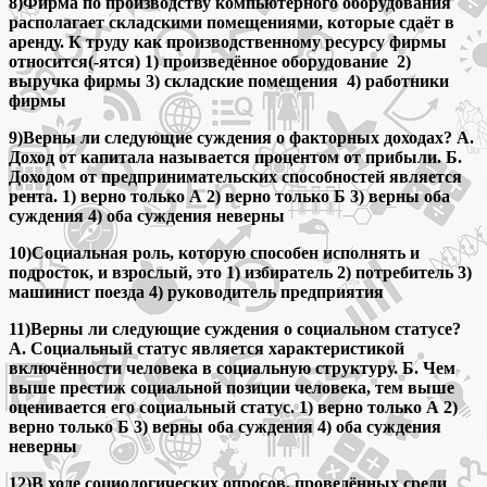
8)Фирма по производству компьютерного оборудования
располагает складскими помещениями, которые сдаёт в
аренду. К труду как производственному ресурсу фирмы
относится(-ятся) 1) произведённое оборудование 2)
выручка фирмы 3) складские помещения 4) работники
фирмы
9)Верны ли следующие суждения о факторных доходах? А.
Доход от капитала называется процентом от прибыли. Б.
Доходом от предпринимательских способностей является
рента. 1) верно только А 2) верно только Б 3) верны оба
суждения 4) оба суждения неверны
10)Социальная роль, которую способен исполнять и
подросток, и взрослый, это 1) избиратель 2) потребитель 3)
машинист поезда 4) руководитель предприятия
11)Верны ли следующие суждения о социальном статусе?
А. Социальный статус является характеристикой
включённости человека в социальную структуру. Б. Чем
выше престиж социальной позиции человека, тем выше
оценивается его социальный статус. 1) верно только А 2)
верно только Б 3) верны оба суждения 4) оба суждения
неверны
12)В ходе социологических опросов, проведённых среди