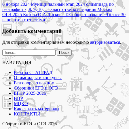
Навигация
2025
6 ноября 2024 Муниципальный этап 2024 олимпиада по
задания
географии 7, 8, 9, 10, 11 класс ответы и задания Москва
по
и
ОГЭ 2025 Котова О.А Лискова Т.Е обществознание 9 класс 30
записям
ответы"
вариантов с ответами
Добавить комментарий
Для отправки комментария вам необходимо
авторизоваться
.
Найти:
НАВИГАЦИЯ
Работы СТАТГРАД
Олимпиады и конкурсы
Разговоры о важном
Сборники ЕГЭ и ОГЭ
ЕГКР 2025-2026
ВПР
МЦКО
Как скачать материалы
КОНТАКТЫ
Сборники ЕГЭ и ОГЭ 2026