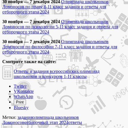
30 ноября — 7 декабря 2024
Олимпиада школьников
Ломоносов по праву 8-11 класс задания и ответы для
отборочного этапа 2024
30 ноября — 7 декабря 2024
Олимпиада школьников
Ломоносов по психологии 5-11 класс задания и ответы для
отборочного этапа 2024
30 ноября — 7 декабря 2024
Олимпиада школьников
Ломоносов по философии 7-11 класс задания и ответы для
отборочного этапа 2024
Смотрите также на сайте:
Ответы и задания всероссийских олимпиад
школьников и конкурсов 1-11 классы
Share
Twitter
the
VKontakte
post
WhatsApp
"Олимпиада
Print
школьников
Bluesky
Ломоносов
отборочный
Метки:
задания
олимпиада школьников
этап
Ломоносов
отборочный этап 2024
ответы
2024-