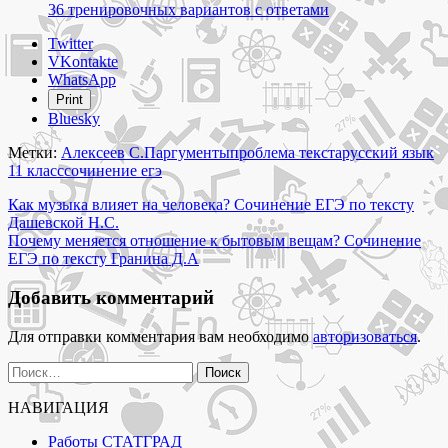
36 тренировочных вариантов с ответами
Share
Twitter
the
VKontakte
post
WhatsApp
"От
Print
чего
Bluesky
зависит
состояние
Метки:
Алексеев С.П
аргументы
проблема текста
русский язык
солдат
11 класс
сочинение егэ
на
Навигация
войне?
Как музыка влияет на человека? Сочинение ЕГЭ по тексту
Сочинение
Дашевской Н.С.
по
ЕГЭ
Почему меняется отношение к бытовым вещам? Сочинение
записям
по
ЕГЭ по тексту Гранина Д.А
тексту
Алексеева
Добавить комментарий
С.П."
Для отправки комментария вам необходимо
авторизоваться
.
Найти:
НАВИГАЦИЯ
Работы СТАТГРАД