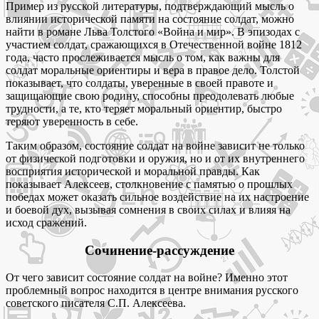
Пример из русской литературы, подтверждающий мысль о
влиянии исторической памяти на состояние солдат, можно
найти в романе Льва Толстого «Война и мир». В эпизодах с
участием солдат, сражающихся в Отечественной войне 1812
года, часто прослеживается мысль о том, как важны для
солдат моральные ориентиры и вера в правое дело. Толстой
показывает, что солдаты, уверенные в своей правоте и
защищающие свою родину, способны преодолевать любые
трудности, а те, кто теряет моральный ориентир, быстро
теряют уверенность в себе.
Таким образом, состояние солдат на войне зависит не только
от физической подготовки и оружия, но и от их внутреннего
восприятия исторической и моральной правды. Как
показывает Алексеев, столкновение с памятью о прошлых
победах может оказать сильное воздействие на их настроение
и боевой дух, вызывая сомнения в своих силах и влияя на
исход сражений.
Сочинение-рассуждение
От чего зависит состояние солдат на войне? Именно этот
проблемный вопрос находится в центре внимания русского
советского писателя С.П. Алексеева.