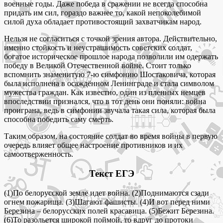
военные годы. Даже победа в сражении не всегда способна
придать им сил, гораздо важнее то, какой непоколебимой
силой духа обладает противостоящий захватчикам народ.
Нельзя не согласиться с точкой зрения автора. Действительно,
именно стойкость и неустрашимость советских солдат,
богатое историческое прошлое народа позволили им одержать
победу в Великой Отечественной войне. Стоит только
вспомнить знаменитую 7-ю симфонию Шостаковича, которая
была исполнена в осаждённом Ленинграде и стала символом
мужества граждан. Как известно, один из пленных немцев
впоследствии признался, что в тот день они поняли: война
проиграна, ведь в симфонии звучала такая сила, которая была
способна победить саму смерть.
Таким образом, на состояние солдат во время войны в первую
очередь влияет общее настроение противников и их
самоотверженность.
Текст ЕГЭ
(1)По белорусской земле идет война. (2)Поднимаются сзади
огнем пожарища. (3)Шагают фашисты. (4)И вот перед ними
Березина – белорусских полей красавица. (5)Бежит Березина.
(6)То разольется широкой поймой, то вдруг до протоки