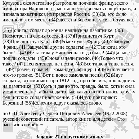
Кутузова окончательно разгромила полчища французского
императора Наполеона I, мечтавшего завоевать нашу страну, и
изгнала захватчиков из пределов России. (33)Да, это было
именно в этом месте. (34)Здесь, на Березине, у села Студянка.
(35)Дочитал солдат до конца надпись на памятнике. (36)
Посмотрел на своих соседей. (37)Присвистнул Курт.
(38)Присвистнул Карл. (39)Усмехнулся Фриц. (40)Улыбнулся
Франц. (41)Зашумели другие солдаты: – (42)Так когда это
было! – (43)Не та сила у Наполеона тогда была! (44)Дальше
пошли солдаты. (45)Снова запели песню. (46)Только что
такое? (47)Песня теперь не песня. (48)Все тише и тише песня.
– (49)Громче, громче! – командует офицер. (50)Не получается
что-то громче. (51)Вот и вовсе замолкла песня. (52)Идут
солдаты, вспоминают про 1812 год, про обелиск, про надпись
на памятнике. (53)Хоть и давно это, правда, было, хоть и сила
у Наполеона не та была, да только как-то испортилось вдруг у
фашистских солдат настроение. (54)Идут, повторяют: –
Березина! (55)Колючим вдруг оказалось слово.
по С.П. Алексееву Сергей Петрович Алексеев (1922-2008) –
русский советский писатель, автор книги для детей «Сто
рассказов о войне».
Задание 27 по русскому языку