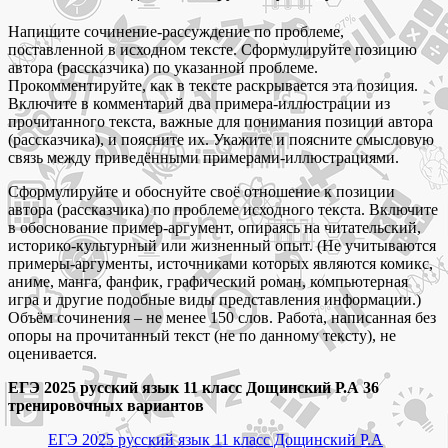
Напишите сочинение-рассуждение по проблеме,
поставленной в исходном тексте. Сформулируйте позицию
автора (рассказчика) по указанной проблеме.
Прокомментируйте, как в тексте раскрывается эта позиция.
Включите в комментарий два примера-иллюстрации из
прочитанного текста, важные для понимания позиции автора
(рассказчика), и поясните их. Укажите и поясните смысловую
связь между приведёнными примерами-иллюстрациями.
Сформулируйте и обоснуйте своё отношение к позиции
автора (рассказчика) по проблеме исходного текста. Включите
в обоснование пример-аргумент, опираясь на читательский,
историко-культурный или жизненный опыт. (Не учитываются
примеры-аргументы, источниками которых являются комикс,
аниме, манга, фанфик, графический роман, компьютерная
игра и другие подобные виды представления информации.)
Объём сочинения – не менее 150 слов. Работа, написанная без
опоры на прочитанный текст (не по данному тексту), не
оценивается.
ЕГЭ 2025 русский язык 11 класс Дощинский Р.А 36
тренировочных вариантов
ЕГЭ 2025 русский язык 11 класс Дощинский Р.А