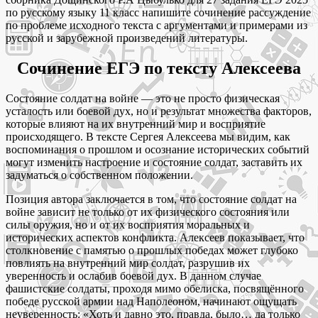
по русскому языку 11 класс напишите сочинение рассуждение
по проблеме исходного текста с аргументами и примерами из
русской и зарубежной произведений литературы.
Сочинение ЕГЭ по тексту Алексеева
Состояние солдат на войне — это не просто физическая
усталость или боевой дух, но и результат множества факторов,
которые влияют на их внутренний мир и восприятие
происходящего. В тексте Сергея Алексеева мы видим, как
воспоминания о прошлом и осознание исторических событий
могут изменить настроение и состояние солдат, заставить их
задуматься о собственном положении.
Позиция автора заключается в том, что состояние солдат на
войне зависит не только от их физического состояния или
силы оружия, но и от их восприятия моральных и
исторических аспектов конфликта. Алексеев показывает, что
столкновение с памятью о прошлых победах может глубоко
повлиять на внутренний мир солдат, разрушив их
уверенность и ослабив боевой дух. В данном случае
фашистские солдаты, проходя мимо обелиска, посвящённого
победе русской армии над Наполеоном, начинают ощущать
неуверенность: «Хоть и давно это, правда, было… да только