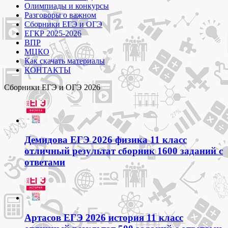
Олимпиады и конкурсы
Разговоры о важном
Сборники ЕГЭ и ОГЭ
ЕГКР 2025-2026
ВПР
МЦКО
Как скачать материалы
КОНТАКТЫ
Сборники ЕГЭ и ОГЭ 2026
Демидова ЕГЭ 2026 физика 11 класс
отличный результат сборник 1600 заданий с
ответами
Артасов ЕГЭ 2026 история 11 класс