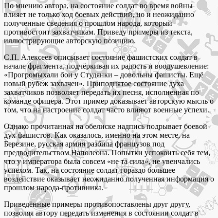
По мнению автора, на состояние солдат во время войны
влияет не только ход боевых действий, но и неожиданно
полученные сведения о прошлом народа, который
противостоит захватчикам. Приведу примеры из текста,
иллюстрирующие авторскую позицию.
С.П. Алексеев описывает состояние фашистских солдат в
начале фрагмента, подчёркивая их радость и воодушевление:
«Прогромыхали бои у Студянки – довольны фашисты. Ещё
новый рубеж захвачен». Приподнятое состояние духа
захватчиков позволяет передать их песня, исполненная по
команде офицера. Этот пример доказывает авторскую мысль о
том, что на настроение солдат часто влияют военные успехи.
Однако прочитанная на обелиске надпись подрывает боевой
дух фашистов. Как оказалось, именно на этом месте, на
Березине, русская армия разбила французов под
предводительством Наполеона. Попытки успокоить себя тем,
что у императора была совсем «не та сила», не увенчались
успехом. Так, на состояние солдат гораздо большее
воздействие оказывает неожиданно полученная информация о
прошлом народа-противника.
Приведённые примеры противопоставлены друг другу,
позволяя автору передать изменения в состоянии солдат в