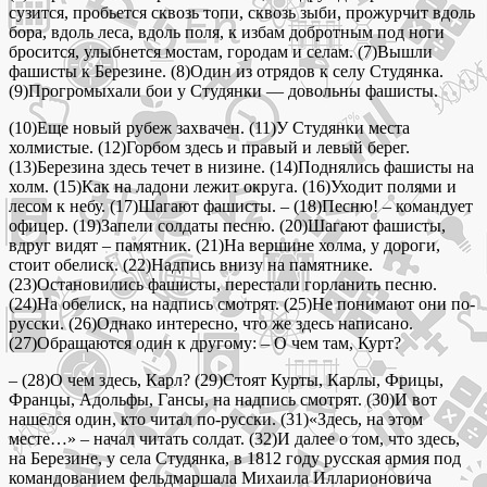
сузится, пробьется сквозь топи, сквозь зыби, прожурчит вдоль
бора, вдоль леса, вдоль поля, к избам добротным под ноги
бросится, улыбнется мостам, городам и селам. (7)Вышли
фашисты к Березине. (8)Один из отрядов к селу Студянка.
(9)Прогромыхали бои у Студянки — довольны фашисты.
(10)Еще новый рубеж захвачен. (11)У Студянки места
холмистые. (12)Горбом здесь и правый и левый берег.
(13)Березина здесь течет в низине. (14)Поднялись фашисты на
холм. (15)Как на ладони лежит округа. (16)Уходит полями и
лесом к небу. (17)Шагают фашисты. – (18)Песню! – командует
офицер. (19)Запели солдаты песню. (20)Шагают фашисты,
вдруг видят – памятник. (21)На вершине холма, у дороги,
стоит обелиск. (22)Надпись внизу на памятнике.
(23)Остановились фашисты, перестали горланить песню.
(24)На обелиск, на надпись смотрят. (25)Не понимают они по-
русски. (26)Однако интересно, что же здесь написано.
(27)Обращаются один к другому: – О чем там, Курт?
– (28)О чем здесь, Карл? (29)Стоят Курты, Карлы, Фрицы,
Францы, Адольфы, Гансы, на надпись смотрят. (30)И вот
нашелся один, кто читал по-русски. (31)«Здесь, на этом
месте…» – начал читать солдат. (32)И далее о том, что здесь,
на Березине, у села Студянка, в 1812 году русская армия под
командованием фельдмаршала Михаила Илларионовича