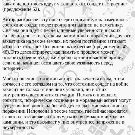
как-то испортилось вдруг у фашистских солдат настроение»
(предложение 52).
Автор раскрывает эту идею через описание, как изменилось
состояние солдат после прочтения надписи на памятнике.
Сначала они идут с песней, полные уверенности в своих
силах, но после того, как им напомнили о поражении другого
захватчика на тех же землях, их песня постепенно затихает:
«Только что такое? Песня теперь не песня» (предложения 45-
46). Это демонстрирует, как память о прошлом может
ослабить боевой дух даже хорошо организованной армии,
если она начинает осознавать свою уязвимость перед
историей.
Моё отношение к позиции автора заключается в том, что я
согласен с его взглядом на то, что состояние солдат на войне
зависит не только от внешних условий, но и от их
внутреннего восприятия ситуации. Память о прошлых
событиях, историческое осознание и моральный аспект могут
существенно влиять на боевой дух солдат. Напоминание о
поражении Наполеона в тех же местах, где сейчас находятся
фашисты, заставляет их задуматься о возможном исходе их
кампании, и это вызывает у них внутреннее напряжение и
неуверенность.