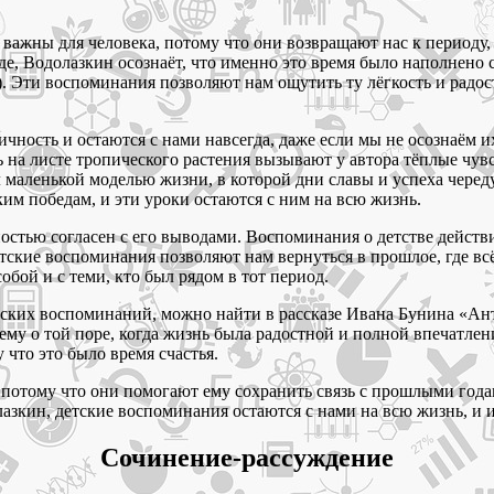
 важны для человека, потому что они возвращают нас к периоду,
, Водолазкин осознаёт, что именно это время было наполнено сч
). Эти воспоминания позволяют нам ощутить ту лёгкость и радос
чность и остаются с нами навсегда, даже если мы не осознаём и
ь на листе тропического растения вызывают у автора тёплые чу
 маленькой моделью жизни, в которой дни славы и успеха черед
ким победам, и эти уроки остаются с ним на всю жизнь.
ностью согласен с его выводами. Воспоминания о детстве действ
ские воспоминания позволяют нам вернуться в прошлое, где вс
обой и с теми, кто был рядом в тот период.
ких воспоминаний, можно найти в рассказе Ивана Бунина «Анто
ему о той поре, когда жизнь была радостной и полной впечатлен
что это было время счастья.
 потому что они помогают ему сохранить связь с прошлыми года
зкин, детские воспоминания остаются с нами на всю жизнь, и и
Сочинение-рассуждение