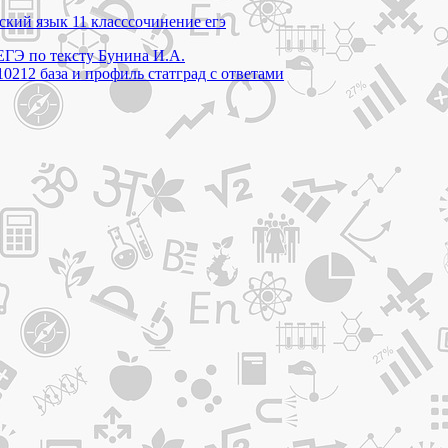
ский язык 11 класс
сочинение егэ
ЕГЭ по тексту Бунина И.А.
212 база и профиль статград с ответами