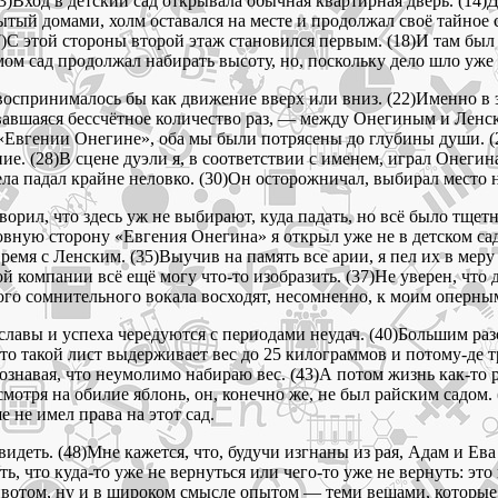
(13)Вход в детский сад открывала обычная квартирная дверь. (14
ытый домами, холм оставался на месте и продолжал своё тайное 
С этой стороны второй этаж становился первым. (18)И там был в
мом сад продолжал набирать высоту, но, поскольку дело шло уже
 воспринималось бы как движение вверх или вниз. (22)Именно в
ывавшаяся бессчётное количество раз, — между Онегиным и Ленск
 «Евгении Онегине», оба мы были потрясены до глубины души. 
ие. (28)В сцене дуэли я, в соответствии с именем, играл Онеги
а падал крайне неловко. (30)Он осторожничал, выбирал место на
ворил, что здесь уж не выбирают, куда падать, но всё было тщет
юбовную сторону «Евгения Онегина» я открыл уже не в детском 
 время с Ленским. (35)Выучив на память все арии, я пел их в мер
й компании всё ещё могу что-то изобразить. (37)Не уверен, что 
того сомнительного вокала восходят, несомненно, к моим оперны
славы и успеха чередуются с периодами неудач. (40)Большим ра
 что такой лист выдерживает вес до 25 килограммов и потому-де 
сознавая, что неумолимо набираю вес. (43)А потом жизнь как-то 
есмотря на обилие яблонь, он, конечно же, не был райским садом.
 не имел права на этот сад.
видеть. (48)Мне кажется, что, будучи изгнаны из рая, Адам и Ева
ать, что куда-то уже не вернуться или чего-то уже не вернуть: э
вотом, ну и в широком смысле опытом — теми вещами, которые 