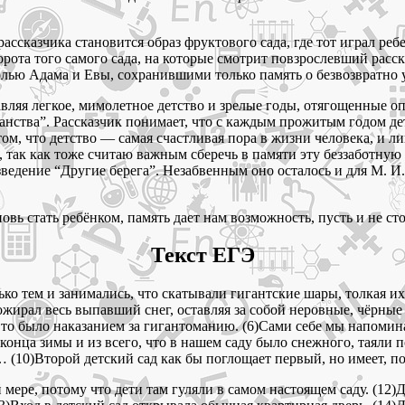
сказчика становится образ фруктового сада, где тот играл ребе
орота того самого сада, на которые смотрит повзрослевший расс
болью Адама и Евы, сохранившими только память о безвозвратно 
яя легкое, мимолетное детство и зрелые годы, отягощенные опыт
ранства”. Рассказчик понимает, что с каждым прожитым годом д
том, что детство — самая счастливая пора в жизни человека, и 
, так как тоже считаю важным сберечь в памяти эту беззаботную
едение “Другие берега”. Незабвенным оно осталось и для М. И. 
вь стать ребёнком, память дает нам возможность, пусть и не сто
Текст ЕГЭ
ко тем и занимались, что скатывали гигантские шары, толкая их в
ожирал весь выпавший снег, оставляя за собой неровные, чёрные
)Это было наказанием за гигантоманию. (6)Сами себе мы напомин
онца зимы и из всего, что в нашем саду было снежного, таяли п
 (10)Второй детский сад как бы поглощает первый, но имеет, по 
мере, потому что дети там гуляли в самом настоящем саду. (12)Д