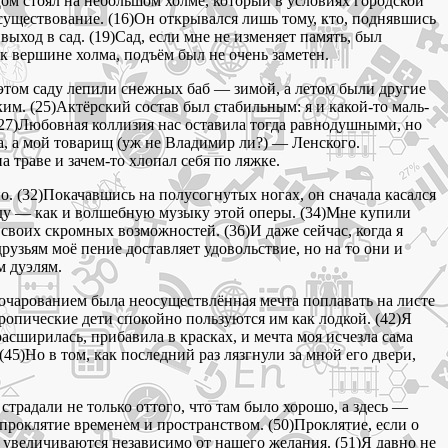
)Дом стоял на небольшом холме, который в условиях городской
существование. (16)Он открывался лишь тому, кто, поднявшись
ыход в сад. (19)Сад, если мне не изменяет память, был
 к вершине холма, подъём был не очень заметен.
 этом саду лепили снежных баб — зимой, а летом были другие
им. (25)Актёрский состав был стабильным: я и какой-то маль-
(27)Любовная коллизия нас оставила тогда равнодушными, но
на, а мой товарищ (уж не Владимир ли?) — Ленского.
 траве и зачем-то хлопал себя по ляжке.
но. (32)Покачавшись на полусогнутых ногах, он сначала касался
саду — как и волшебную музыку этой оперы. (34)Мне купили
у своих скромных возможностей. (36)И даже сейчас, когда я
друзьям моё пение доставляет удовольствие, но на то они и
м дуэлям.
зочарованием была неосуществлённая мечта поплавать на листе
тропические дети спокойно пользуются им как лодкой. (42)Я
расширилась, прибавила в красках, и мечта моя исчезла сама
 (45)Но в том, как последний раз лязгнули за мной его двери,
 страдали не только оттого, что там было хорошо, а здесь —
то проклятие временем и пространством. (50)Проклятие, если о
увеличиваются независимо от нашего желания. (51)Я давно не