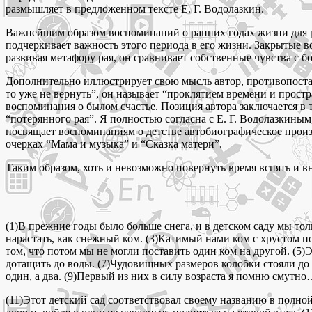
размышляет в предложенном тексте Е. Г. Водолазкин.
Важнейшим образом воспоминаний о ранних годах жизни для рас
подчеркивает важность этого периода в его жизни. Закрытые в
развивая метафору рая, он сравнивает собственные чувства с 
Дополнительно иллюстрирует свою мысль автор, противопоставл
то уже не вернуть”, он называет “проклятием времени и прост
воспоминания о былом счастье. Позиция автора заключается в 
“потерянного рая”. Я полностью согласна с Е. Г. Водолазкиным
посвящает воспоминаниям о детстве автобиографическое произв
очерках “Мама и музыка” и “Сказка матери”.
Таким образом, хоть и невозможно повернуть время вспять и вно
(1)В прежние годы было больше снега, и в детском саду мы толь
нарастать, как снежный ком. (3)Катимый нами ком с хрустом п
том, что потом мы не могли поставить один ком на другой. (5
дотащить до воды. (7)Чудовищных размеров колобки стояли до к
один, а два. (9)Первый из них в силу возраста я помню смутно…
(11)Этот детский сад соответствовал своему названию в полной 