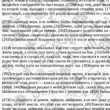
двор и, войдя в одну из парадных, подняться на второй этаж. 
застройки совершенно не был виден. (15)Между тем, даже закр
на второй этаж, выходил с противоположной стороны дома. (17)
фруктовый, а по периметру его росли акации. (20)Вместе с хол
(21)По крайней мере, я не помню, чтобы перемещение по саду
занятия. (23)Например, дуэли. (24)Точнее, одна дуэль, разыгр
чик, чьего имени уже не помню. (26)Побывав с родителями на
грозное «Теперь сходитесь!» произвело неизгладимое впечатлен
(29)Предполагаемый Владимир был толст и после моего выстрел
(31)Я неоднократно показывал, как ему следует действовать, го
земли рукой, а потом под треск сучьев валился на бок. (33)Л
пластинку, и я слушал её, пожалуй, чаще, чем стрелялся в своё
редко что-либо слушаю (и уже совсем не стреляюсь), в дружеско
друзья, чтобы идти на определённые жерт- вы. (38)Корни же э
(39)Детский сад был маленькой моделью жизни, в которой дни 
тропического растения виктория регия. (41)Где-то я прочитал,
мечтал об этом долго — класса до второго-третьего, с тоской о
собой. (44)Завершая рассказ о моём детском саде, скажу, что, н
обозначилось неожиданное сходство с дверями рая. (46)Я больше
(47)Его, скрытого за домом, забором, акациями, я не мог даже у
плохо, но и от мысли, что туда уже нет возврата. (49)Тяжело зн
более частном, мешками под глазами, нависшим над ремнём жи