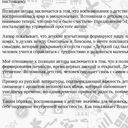
настоящему.
Позиция автора заключается в том, что воспоминания о детстве
воспринимались ярко и эмоционально. Вспоминая о детском саде
понимаю теперь, что оно-то и было счастьем» (предложение 54
ностальгии по утраченной простоте жизни.
Автор показывает, что детские впечатления формируют нашу ли
комах, о дуэлях между Онегиным и Ленским, о мечте поплават
смыслом, который раскрывается спустя годы: «Детский сад был
человек учится справляться с трудностями и радоваться малень
Моё отношение к позиции автора заключается в том, что я пол
формирования личности, время первых эмоций и открытий. Дет
утешение. Вспоминая детство, человек ощущает связь с самим с
Пример из русской литературы, подтверждающий важность детс
связанное с ароматом антоновских яблок, который напоминает 
ушедшему времени, но одновременно приносят радость, потому 
Таким образом, воспоминания о детстве значимы для человека,
себе ощущение внутренней целостности. Как показывает Водола