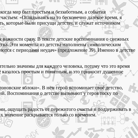
 когда мир был простым и беззаботным, а события
астьем: «Оглядываясь на то бесконечно далёкое время, я
ть, которые были присущи детству, и служат источником
х важности сразу. В тексте детские воспоминания о снежных
вства. Эти моменты из детства наполнены символическим
уются с периодами неудач» (предложение 39). Именно в детстве
ительно значимы для каждого человека, потому что это время
ё казалось простым и понятным, и это приносит душевное
новские яблоки». В нём герой вспоминает своё детство,
ий. Воспоминания о детстве вызывают у героя тоску по
ми, ощущать радость от пережитого счастья и поддерживать в
х значение раскрывается только со временем.