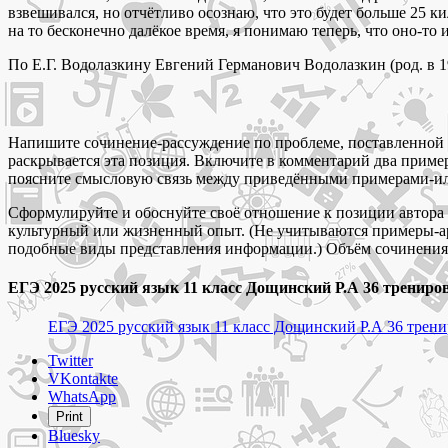
взвешивался, но отчётливо осознаю, что это будет больше 25 к
на то бесконечно далёкое время, я понимаю теперь, что оно-то 
По Е.Г. Водолазкину Евгений Германович Водолазкин (род. в 1
Напишите сочинение-рассуждение по проблеме, поставленной в
раскрывается эта позиция. Включите в комментарий два пример
поясните смысловую связь между приведёнными примерами-и
Сформулируйте и обоснуйте своё отношение к позиции автора (
культурный или жизненный опыт. (Не учитываются примеры-ар
подобные виды представления информации.) Объём сочинения – 
ЕГЭ 2025 русский язык 11 класс Дощинский Р.А 36 тренир
ЕГЭ 2025 русский язык 11 класс Дощинский Р.А 36 трен
Share
Twitter
the
VKontakte
post
WhatsApp
"Почему
Print
воспоминания
Bluesky