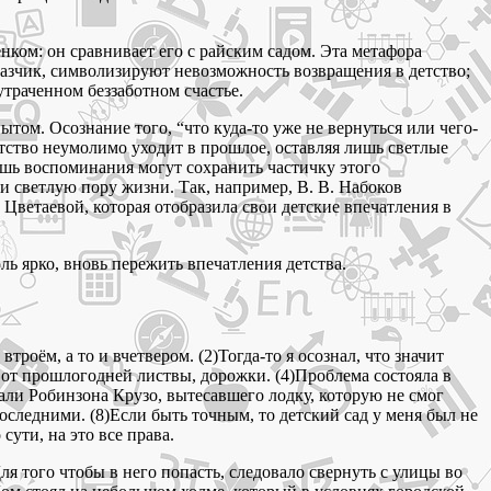
нком: он сравнивает его с райским садом. Эта метафора
казчик, символизируют невозможность возвращения в детство;
утраченном беззаботном счастье.
ом. Осознание того, “что куда-то уже не вернуться или чего-
етство неумолимо уходит в прошлое, оставляя лишь светлые
лишь воспоминания могут сохранить частичку этого
 и светлую пору жизни. Так, например, В. В. Набоков
Цветаевой, которая отобразила свои детские впечатления в
ль ярко, вновь пережить впечатления детства.
троём, а то и вчетвером. (2)Тогда-то я осознал, что значит
 от прошлогодней листвы, дорожки. (4)Проблема состояла в
али Робинзона Крузо, вытесавшего лодку, которую не смог
оследними. (8)Если быть точным, то детский сад у меня был не
сути, на это все права.
ля того чтобы в него попасть, следовало свернуть с улицы во