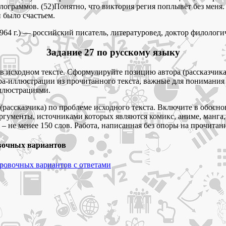
илограммов. (52)Понятно, что виктория регия поплывёт без меня
и было счастьем.
964 г.) — российский писатель, литературовед, доктор филологи
Задание 27 по русскому языку
 исходном тексте. Сформулируйте позицию автора (рассказчика)
а-иллюстрации из прочитанного текста, важные для понимания п
ллюстрациями.
рассказчика) по проблеме исходного текста. Включите в обосно
гументы, источниками которых являются комикс, аниме, манга,
не менее 150 слов. Работа, написанная без опоры на прочитанны
овочных вариантов
ировочных вариантов с ответами