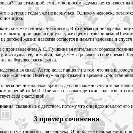
ловека? Над этим проблемным вопросом задумывается известный
 что в детские годы уже не вернуться. Однако у человека остаю
ю позицию.
пушкинским «Евгением Онегиным». В то время он не обращал вни
 мальчик проигрывал одну и ту же сцену с товарищем: «Предпо
из детской жизни навсегда остаются в памяти человека и спуст
во с произведением А.С. Пушкина значительным образом повлиял
и я слушал её, пожалуй, чаще, чем стрелялся в своё время с Л
ие на будущее рассказчика.
твенная связь. Автор делает акцент на том, что жизнь взросло
зчика к «Евгению Онегину» на протяжении времени: оно станови
«то бесконечное далёкое время», детство, можно считать настоя
ном переплёте» М.И. Цветаева называет детские годы «золотыми
вует себя счастливой.
нания, связанные с детством, потому что они вдохновляют его 
3 пример сочинения
ыми и счастливыми для человека. О проблеме невозможности во