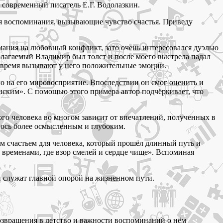
 современный писатель Е.Г. Водолазкин.
тся воспоминания, вызывающие чувство счастья. Приведу
мания на любовный конфликт, зато очень интересовался дуэлью
лагаемый Владимир был толст и после моего выстрела падал
я время вызывают у него положительные эмоции.
о на его мировосприятие. Впоследствии он смог оценить и
енским». С помощью этого примера автор подчёркивает, что
го человека во многом зависит от впечатлений, полученных в
лось более осмысленным и глубоким.
щим счастьем для человека, который прошёл длинный путь и
 временами, где взор смелей и сердце чище». Вспоминая
и служат главной опорой на жизненном пути.
звращения в детство и важности воспоминаний о нём