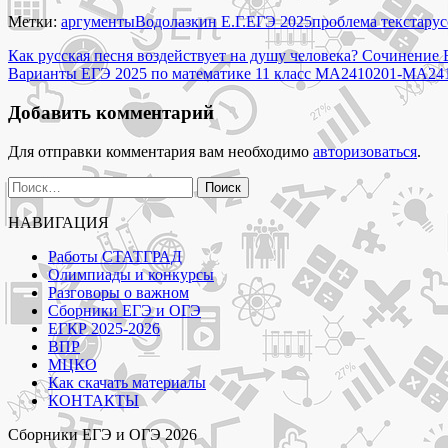
о
детстве
Метки:
аргументы
Водолазкин Е.Г.
ЕГЭ 2025
проблема текста
рус
значимы
Навигация
для
Как русская песня воздействует на душу человека? Сочинение 
человека?
Варианты ЕГЭ 2025 по математике 11 класс МА2410201-МА2410
по
Сочинение
записям
ЕГЭ
Добавить комментарий
по
тексту
Для отправки комментария вам необходимо
авторизоваться
.
Водолазкина
Е.Г."
Найти:
НАВИГАЦИЯ
Работы СТАТГРАД
Олимпиады и конкурсы
Разговоры о важном
Сборники ЕГЭ и ОГЭ
ЕГКР 2025-2026
ВПР
МЦКО
Как скачать материалы
КОНТАКТЫ
Сборники ЕГЭ и ОГЭ 2026