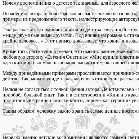
Почему воспоминания о детстве так значимы для взрослого че
По мнению автора, в более зрелом возрасте тяжело осознавать,
примеры из предложенного текста, иллюстрирующие авторску
Так, рассказчик вспоминает эпизод из детства, связанный с 
между двумя бывшими друзьями. Под влиянием романа в стихах
крайне неловко…» Этот пример доказывает, что яркие эпизоды 
Кроме того, рассказчик отмечает, что именно раннее знакомст
любовную сторону «Евгения Онегина»: «Мне купили пластинку, 
«детский мир был маленькой моделью жизни», оказавшей влиян
Между приведёнными примерами прослеживается причинно-следс
детстве. Так, можно увидеть, как менялось отношение расска
Нельзя не согласиться с точкой зрения автора. Действительно 
приобрёл большой опыт. Так и в стихотворении «Книги в крас
прочитанные в ранней юности книги, лирическая героиня чувст
Таким образом, человеку важно хранить самые ценные воспоми
Нередко именно детские воспоминания являются самыми светл