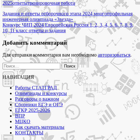
варианты
2025
ответы
тренировочная работа
с
Навигация
ответами
Задания и ответы отборочного этапа 2024 многопрофильная
ОГЭ
инженерная олимпиада «Звезда»
по
ЕГЭ
Конкурс ЧИП 2024 Европейская Россия 1, 2, 3, 4, 5, 6, 7, 8, 9,
записям
2025"
10, 11 класс ответы и задания
Добавить комментарий
Для отправки комментария вам необходимо
авторизоваться
.
Найти:
НАВИГАЦИЯ
Работы СТАТГРАД
Олимпиады и конкурсы
Разговоры о важном
Сборники ЕГЭ и ОГЭ
ЕГКР 2025-2026
ВПР
МЦКО
Как скачать материалы
КОНТАКТЫ