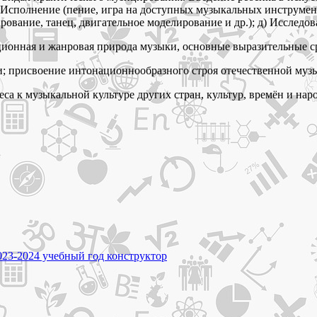
б) Исполнение (пение, игра на доступных музыкальных инструме
ование, танец, двигательное моделирование и др.); д) Исследов
ционная и жанровая природа музыки, основные выразительные с
; присвоение интонационнообразного строя отечественной муз
са к музыкальной культуре других стран, культур, времён и нар
23-2024 учебный год конструктор