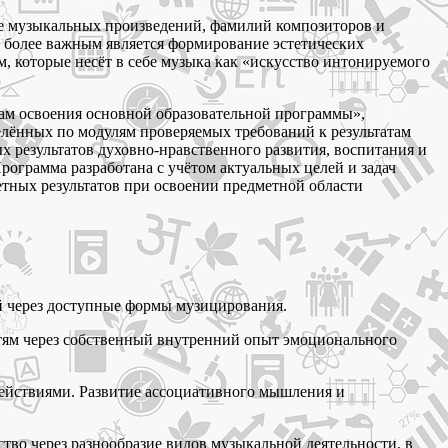
ие музыкальных произведений, фамилий композиторов и
но более важным является формирование эстетических
м, которые несёт в себе музыка как «искусство интонируемого
атам освоения основной образовательной программы»,
елённых по модулям проверяемых требований к результатам
х результатов духовно-нравственного развития, воспитания и
ограмма разработана с учётом актуальных целей и задач
тных результатов при освоении предметной области
й через доступные формы музицирования.
тям через собственный внутренний опыт эмоционального
действиями. Развитие ассоциативного мышления и
во через разнообразие видов музыкальной деятельности, в