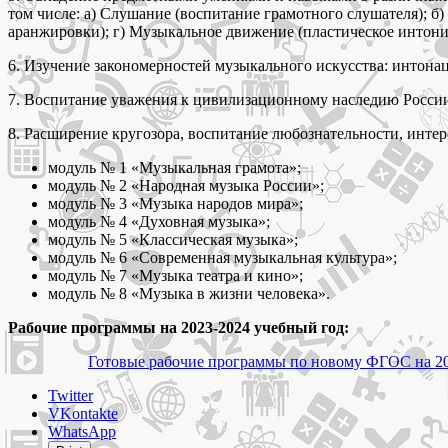
том числе: а) Слушание (воспитание грамотного слушателя); 
аранжировки); г) Музыкальное движение (пластическое интонир
6. Изучение закономерностей музыкального искусства: интона
7. Воспитание уважения к цивилизационному наследию России
8. Расширение кругозора, воспитание любознательности, интере
модуль № 1 «Музыкальная грамота»;
модуль № 2 «Народная музыка России»;
модуль № 3 «Музыка народов мира»;
модуль № 4 «Духовная музыка»;
модуль № 5 «Классическая музыка»;
модуль № 6 «Современная музыкальная культура»;
модуль № 7 «Музыка театра и кино»;
модуль № 8 «Музыка в жизни человека».
Рабочие программы на 2023-2024 учебный год:
Готовые рабочие программы по новому ФГОС на 20
Share
Twitter
the
VKontakte
post
WhatsApp