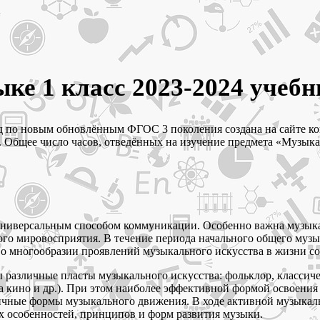
ыке 1 класс 2023-2024 уче
од по новым обновлённым ФГОС 3 поколения создана на сайте ко
бщее число часов, отведённых на изучение предмета «Музыка» в 
 универсальным способом коммуникации. Особенно важна музык
ого мировосприятия. В течение периода начального общего муз
о многообразии проявлений музыкального искусства в жизни со
различные пласты музыкального искусства: фольклор, классичес
а кино и др.). При этом наиболее эффективной формой освоения
ичные формы музыкального движения. В ходе активной музыкаль
 особенностей, принципов и форм развития музыки.