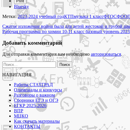
"Рабочая
Print
программа
Bluesky
по
музыке
Метки:
2023-2024 учебный год
КТП
музыка 1 класс
ФГОС
ФОО
1
Навигация
класс
Сжатое изложение война была для детей жесто­кой и гру­бой ш
2023-
Рабочая программа по химии 10-11 класс базовый уровень 20
по
2024
записям
учебный
Добавить комментарий
год
новый
Для отправки комментария вам необходимо
авторизоваться
.
ФГОС"
Найти:
НАВИГАЦИЯ
Работы СТАТГРАД
Олимпиады и конкурсы
Разговоры о важном
Сборники ЕГЭ и ОГЭ
ЕГКР 2025-2026
ВПР
МЦКО
Как скачать материалы
КОНТАКТЫ