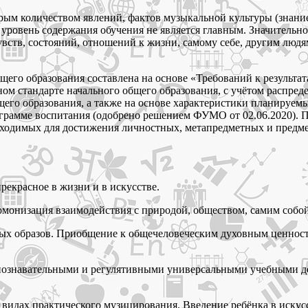
рым количеством явлений, фактов музыкальной культуры (знан
т уровень содержания обучения не является главным. Значитель
вств, состояний, отношений к жизни, самому себе, другим людя
бщего образования составлена на основе «Требований к результ
ом стандарте начального общего образования, с учётом распред
его образования, а также на основе характеристики планируемы
рамме воспитания (одобрено решением ФУМО от 02.06.2020). Пр
бходимых для достижения личностных, метапредметных и предме
екрасное в жизни и в искусстве.
рмонизация взаимодействия с природой, обществом, самим собо
ных образов. Приобщение к общечеловеческим духовным ценнос
и познавательными и регулятивными универсальными учебными 
идах практического музицирования. Введение ребёнка в искусст