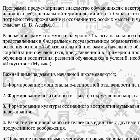
Программа предусматривает знакомство обучающихся с некото
исполнителей, специальной терминологии и т. п.). Однако это
потребностей, проживание и осознание тех особых мыслей и чу
смысла» (Б. В. Асафьев).
Рабочая программа по музыке на уровне 1 класса начального о
представленных в Федеральном государственном образовательн
освоения основной образовательной программы начального общ
социализации обучающихся, представленной в Примерной прог
обучения и воспитания, развития обучающихся и условий, нео
«Искусство» (Музыка).
Важнейшими задачами в начальной школе являются:
1. Формирование эмоционально-ценностной отзывчивости на пр
2. Формирование позитивного взгляда на окружающий мир, га
3. Формирование культуры осознанного восприятия музыкаль
переживания.
4. Развитие эмоционального интеллекта в единстве с другим
продуктивного воображения.
5. Овладение предметными умениями и навыками в различных в