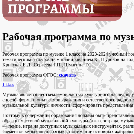
Рабочая программа по муз
Рабочая программа по музыке 1 класс на 2023-2024 учебный г
тематическим и поурочным планированием КТП уроков на год. О
Критская Е.Д., Сергеева Г.П., Шмагина Т.С.
Рабочая программа ФГОС:
скачать
1-klass
Музыка является неотъемлемой частью культурного наследия,
способ, форма и опыт самовыражения и естественного радостн
музыкальной культуры личности, сформировать представления 
Поэтому в содержании образования должны быть представлены 
образцы массовой музыкальной культуры (джаз, эстрада, музык
— пение, игра на доступных музыкальных инструментах, разл
элементов музыкального языка, понимание основных жанровых