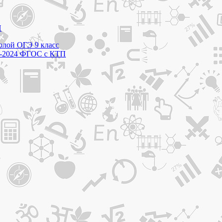
П
колой ОГЭ 9 класс
23-2024 ФГОС с КТП