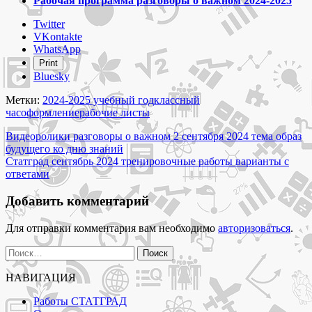
Рабочая программа разговоры о важном 2024-2025
Share
Twitter
the
VKontakte
post
WhatsApp
"Рабочие
Print
листы
Bluesky
разговоры
о
Метки:
2024-2025 учебный год
классный
важном
час
оформление
рабочие листы
2024-
Навигация
2025
Видеоролики разговоры о важном 2 сентября 2024 тема образ
и
будущего ко дню знаний
по
оформление
Статград сентябрь 2024 тренировочные работы варианты с
записям
для
ответами
классного
часа"
Добавить комментарий
Для отправки комментария вам необходимо
авторизоваться
.
Найти:
НАВИГАЦИЯ
Работы СТАТГРАД