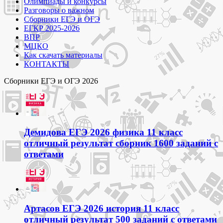
Олимпиады и конкурсы
Разговоры о важном
Сборники ЕГЭ и ОГЭ
ЕГКР 2025-2026
ВПР
МЦКО
Как скачать материалы
КОНТАКТЫ
Сборники ЕГЭ и ОГЭ 2026
Демидова ЕГЭ 2026 физика 11 класс
отличный результат сборник 1600 заданий с
ответами
Артасов ЕГЭ 2026 история 11 класс
отличный результат 500 заданий с ответами