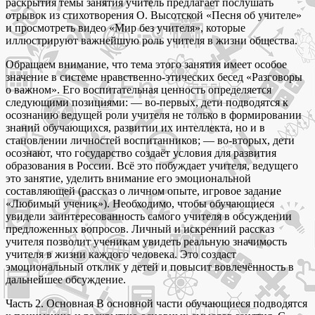
раскрытия темы занятия учитель предлагает послушать
отрывок из стихотворения О. Высотской «Песня об учителе»
и просмотреть видео «Мир без учителя», которые
иллюстрируют важнейшую роль учителя в жизни общества.
Обращаем внимание, что тема этого занятия имеет особое
значение в системе нравственно-этических бесед «Разговоры
о важном». Его воспитательная ценность определяется
следующими позициями: — во-первых, дети подводятся к
осознанию ведущей роли учителя не только в формировании
знаний обучающихся, развитии их интеллекта, но и в
становлении личностей воспитанников; — во-вторых, дети
осознают, что государство создаёт условия для развития
образования в России. Всё это побуждает учителя, ведущего
это занятие, уделить внимание его эмоциональной
составляющей (рассказ о личном опыте, игровое задание
«Любимый ученик»). Необходимо, чтобы обучающиеся
увидели заинтересованность самого учителя в обсуждении
предложенных вопросов. Личный и искренний рассказ
учителя позволит ученикам увидеть реальную значимость
учителя в жизни каждого человека. Это создаст
эмоциональный отклик у детей и повысит вовлечённость в
дальнейшее обсуждение.
Часть 2. Основная В основной части обучающиеся подводятся