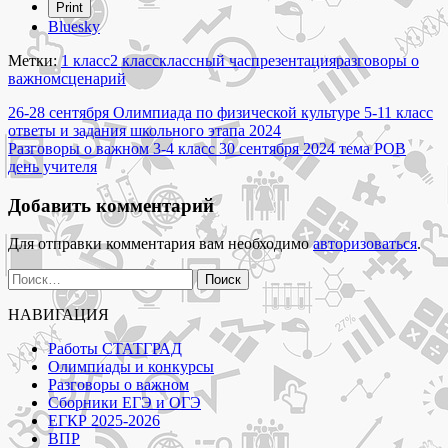
"Разговоры
Print
о
Bluesky
важном
1-
Метки:
1 класс
2 класс
классный час
презентация
разговоры о
2
важном
сценарий
класс
Навигация
30
26-28 сентября Олимпиада по физической культуре 5-11 класс
сентября
ответы и задания школьного этапа 2024
по
2024
Разговоры о важном 3-4 класс 30 сентября 2024 тема РОВ
записям
тема
день учителя
день
учителя"
Добавить комментарий
Для отправки комментария вам необходимо
авторизоваться
.
Найти:
НАВИГАЦИЯ
Работы СТАТГРАД
Олимпиады и конкурсы
Разговоры о важном
Сборники ЕГЭ и ОГЭ
ЕГКР 2025-2026
ВПР