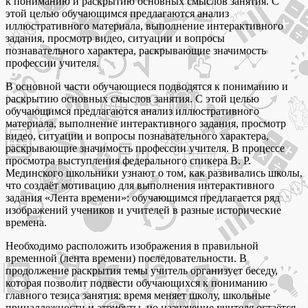
к пониманию и раскрытию основных смыслов занятия. С
этой целью обучающимся предлагаются анализ
иллюстративного материала, выполнение интерактивного
задания, просмотр видео, ситуации и вопросы
познавательного характера, раскрывающие значимость
профессии учителя.
В основной части обучающиеся подводятся к пониманию и
раскрытию основных смыслов занятия. С этой целью
обучающимся предлагаются анализ иллюстративного
материала, выполнение интерактивного задания, просмотр
видео, ситуации и вопросы познавательного характера,
раскрывающие значимость профессии учителя. В процессе
просмотра выступления федерального спикера В. Р.
Мединского школьники узнают о том, как развивались школы,
что создаёт мотивацию для выполнения интерактивного
задания «Лента времени»: обучающимся предлагается ряд
изображений учеников и учителей в разные исторические
времена.
Необходимо расположить изображения в правильной
временной (лента времени) последовательности. В
продолжение раскрытия темы учитель организует беседу,
которая позволит подвести обучающихся к пониманию
главного тезиса занятия: время меняет школу, школьные
принадлежности и атрибуты, но назначение учителя остаётся