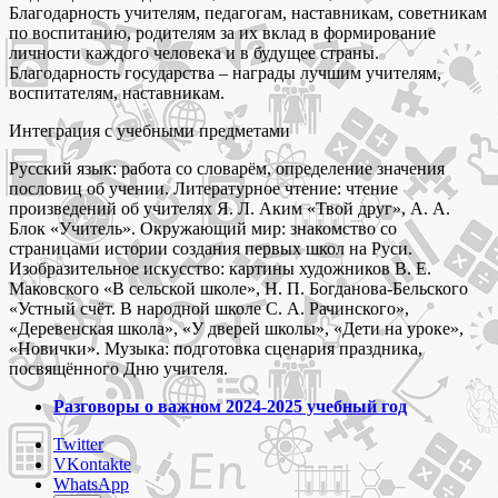
Благодарность учителям, педагогам, наставникам, советникам
по воспитанию, родителям за их вклад в формирование
личности каждого человека и в будущее страны.
Благодарность государства – награды лучшим учителям,
воспитателям, наставникам.
Интеграция с учебными предметами
Русский язык: работа со словарём, определение значения
пословиц об учении. Литературное чтение: чтение
произведений об учителях Я. Л. Аким «Твой друг», А. А.
Блок «Учитель». Окружающий мир: знакомство со
страницами истории создания первых школ на Руси.
Изобразительное искусство: картины художников В. Е.
Маковского «В сельской школе», Н. П. Богданова-Бельского
«Устный счёт. В народной школе С. А. Рачинского»,
«Деревенская школа», «У дверей школы», «Дети на уроке»,
«Новички». Музыка: подготовка сценария праздника,
посвящённого Дню учителя.
Разговоры о важном 2024-2025 учебный год
Share
Twitter
the
VKontakte
post
WhatsApp