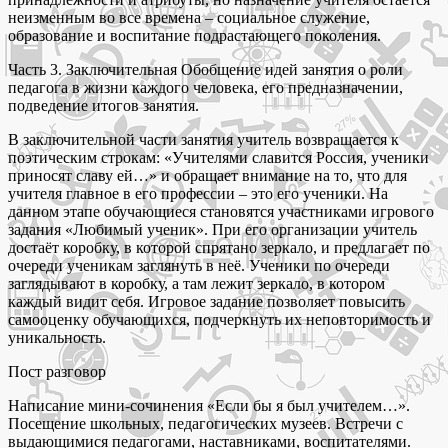
неизменным во все времена – социальное служение,
образование и воспитание подрастающего поколения.
Часть 3. Заключительная Обобщение идей занятия о роли
педагога в жизни каждого человека, его предназначении,
подведение итогов занятия.
В заключительной части занятия учитель возвращается к
поэтическим строкам: «Учителями славится Россия, ученики
приносят славу ей…» и обращает внимание на то, что для
учителя главное в его профессии – это его ученики. На
данном этапе обучающиеся становятся участниками игрового
задания «Любимый ученик». При его организации учитель
достаёт коробку, в которой спрятано зеркало, и предлагает по
очереди ученикам заглянуть в неё. Ученики по очереди
заглядывают в коробку, а там лежит зеркало, в котором
каждый видит себя. Игровое задание позволяет повысить
самооценку обучающихся, подчеркнуть их неповторимость и
уникальность.
Пост разговор
Написание мини-сочинения «Если бы я был учителем…».
Посещение школьных, педагогических музеев. Встречи с
выдающимися педагогами, наставниками, воспитателями.