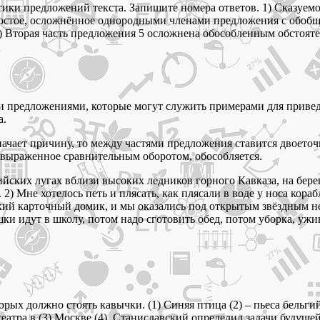
ики предложений текста. Запишите номера ответов. 1) Сказуемо
простое, осложнённое однородными членами предложения с обоб
5) Вторая часть предложения 5 осложнена обособленным обстоя
и предложениями, которые могут служить примерами для приве
а.
начает причину, то между частями предложения ставится двоето
о, выраженное сравнительным оборотом, обособляется.
йских лугах вблизи высоких ледников горного Кавказа, на берег
) Мне хотелось петь и плясать, как плясали в воде у носа кора
гкий карточный домик, и мы оказались под открытым звёздным не
 идут в школу, потом надо сготовить обед, потом уборка, ужин.
орых должно стоять кавычки. (1) Синяя птица (2) – пьеса бельги
атра в (3) Москве (4). Станиславский определил задачи будущей 