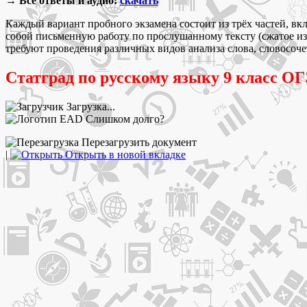
→ Все ответы и аудио:
скачать
Каждый вариант пробного экзамена состоит из трёх частей, вк
собой письменную работу по прослушанному тексту (сжатое изло
требуют проведения различных видов анализа слова, словосоче
Статград по русскому языку 9 класс ОГ
Загрузка...
Слишком долго?
Перезагрузить документ
|
Открыть в новой вкладке