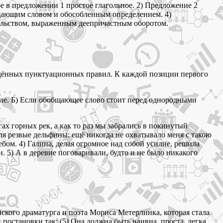
е в предложении 1 простое глагольное. 2) Предложение 2
щающим словом и обособленным определением. 4)
тельством, выраженным деепричастным оборотом.
дённых пунктуационных правил. К каждой позиции первого
чие. Б) Если обобщающее слово стоит перед однородными
ах горных рек, а как то раз мы забрались в покинутый
бля резвые дельфины: ещё никогда не охватывало меня с такою
бом. 4) Галина, делая огромное над собой усилие, решила
 5) А в деревне поговаривали, будто и не было никакого
йского драматурга и поэта Мориса Метерлинка, которая стала
постановки так: (5) Она должна быть наивна, проста, легка,