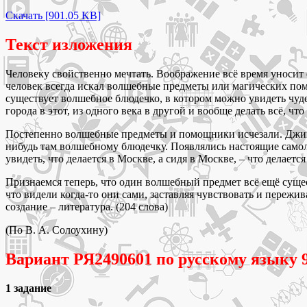
Скачать [901.05 KB]
Текст изложения
Человеку свойственно мечтать. Воображение всё время уносит ег
человек всегда искал волшебные предметы или магических пом
существует волшебное блюдечко, в котором можно увидеть чуд
города в этот, из одного века в другой и вообще делать всё, что
Постепенно волшебные предметы и помощники исчезали. Джиннам
нибудь там волшебному блюдечку. Появлялись настоящие само
увидеть, что делается в Москве, а сидя в Москве, – что делает
Признаемся теперь, что один волшебный предмет всё ещё сущест
что видели когда-то они сами, заставляя чувствовать и пережи
создание – литература. (204 слова)
(По В. А. Солоухину)
Вариант РЯ2490601 по русскому языку 9
1 задание