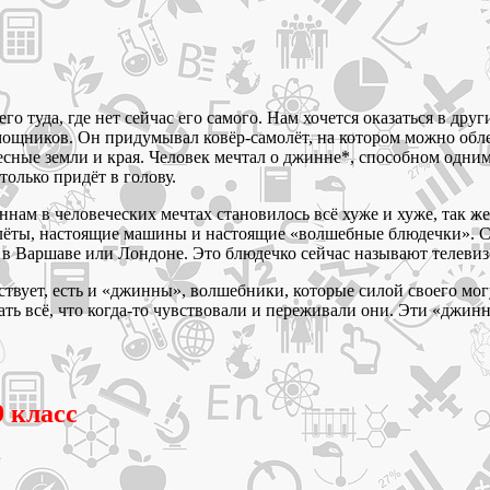
о туда, где нет сейчас его самого. Нам хочется оказаться в друг
ощников. Он придумывал ковёр-самолёт, на котором можно облет
есные земли и края. Человек мечтал о джинне*, способном одн
 только придёт в голову.
 в человеческих мечтах становилось всё хуже и хуже, так же к
лёты, настоящие машины и настоящие «волшебные блюдечки». Си
ся в Варшаве или Лондоне. Это блюдечко сейчас называют телевиз
вует, есть и «джинны», волшебники, которые силой своего могуч
вать всё, что когда-то чувствовали и переживали они. Эти «джи
 класс