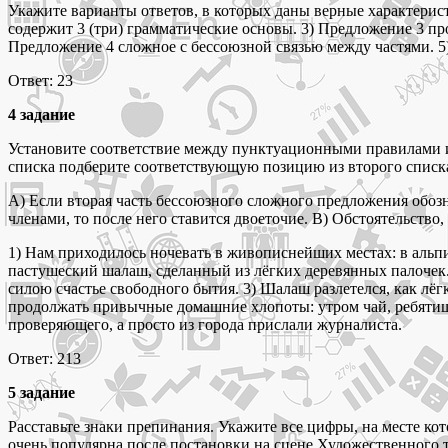
Укажите варианты ответов, в которых даны верные характерист
содержит 3 (три) грамматические основы. 3) Предложение 3 
Предложение 4 сложное с бессоюзной связью между частями. 
Ответ: 23
4 задание
Установите соответствие между пунктуационными правилами 
списка подберите соответствующую позицию из второго списк
А) Если вторая часть бессоюзного сложного предложения обоз
членами, то после него ставится двоеточие. В) Обстоятельств
1) Нам приходилось ночевать в живописнейших местах: в альпи
пастушеский шалаш, сделанный из лёгких деревянных палочек. 2
силою счастье свободного бытия. 3) Шалаш разлетелся, как лё
продолжать привычные домашние хлопоты: утром чай, ребятишки
проверяющего, а просто из города прислали журналиста.
Ответ: 213
5 задание
Расставьте знаки препинания. Укажите все цифры, на месте кот
очень популярна после постановки на сцене Художественного те