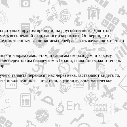
их странах, другом времени, на другой планете. Для этого
еть весь земной шар, сапоги-скороходы. Он верил, что
им-единственным заклинанием перебрасывать желающих из того
ак и коврам самолётам, и сапогам-скороходам, и какому-
дя перед таким блюдечком в Рязани, спокойно можно теперь
ор.
его таланта переносят нас через века, заставляют видеть то,
нны» и волшебники – писатели, а удивительное магическое