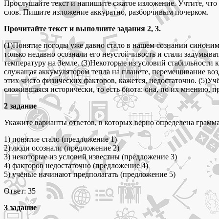
Прослушайте текст и напишите сжатое изложение. Учтите, что 
слов. Пишите изложение аккуратно, разборчивым почерком.
Прочитайте текст и выполните задания 2, 3.
(1)Понятие погоды уже давно стало в нашем сознании синонимо
только недавно осознали его неустойчивость и стали задумыват
температуру на Земле. (3)Некоторые из условий стабильности 
служащая аккумулятором тепла на планете, перемешивание во
этих чисто физических факторов, кажется, недостаточно. (5)
сложившаяся исторически, то есть биота: она, по их мнению, 
2 задание
Укажите варианты ответов, в которых верно определена грамма
1) понятие стало (предложение 1)
2) люди осознали (предложение 2)
3) некоторые из условий известны (предложение 3)
4) факторов недостаточно (предложение 4)
5) учёные начинают предполагать (предложение 5)
Ответ: 35
3 задание