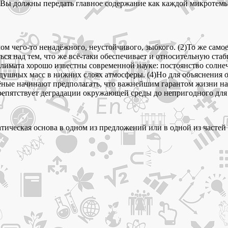
Вы должны передать главное содержание как каждой микротемы, 
м чего-то ненадёжного, неустойчивого, зыбкого. (2)То же самое
ься над тем, что же всё-таки обеспечивает и относительную ста
климата хорошо известны современной науке: постоянство солне
здушных масс в нижних слоях атмосферы. (4)Но для объяснения
Учёные начинают предполагать, что важнейшим гарантом жизни на
препятствует деградации окружающей среды до непригодного для
тическая основа в одном из предложений или в одной из частей