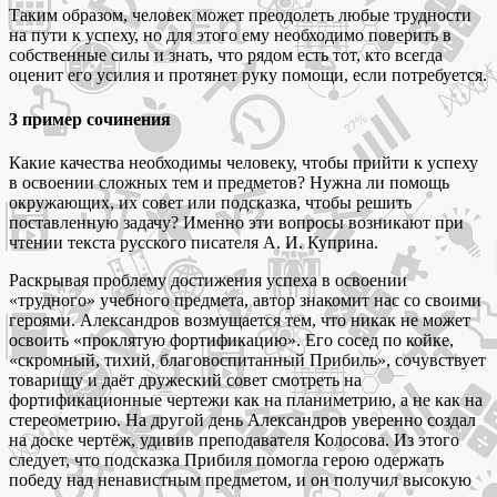
Таким образом, человек может преодолеть любые трудности
на пути к успеху, но для этого ему необходимо поверить в
собственные силы и знать, что рядом есть тот, кто всегда
оценит его усилия и протянет руку помощи, если потребуется.
3 пример сочинения
Какие качества необходимы человеку, чтобы прийти к успеху
в освоении сложных тем и предметов? Нужна ли помощь
окружающих, их совет или подсказка, чтобы решить
поставленную задачу? Именно эти вопросы возникают при
чтении текста русского писателя А. И. Куприна.
Раскрывая проблему достижения успеха в освоении
«трудного» учебного предмета, автор знакомит нас со своими
героями. Александров возмущается тем, что никак не может
освоить «проклятую фортификацию». Его сосед по койке,
«скромный, тихий, благовоспитанный Прибиль», сочувствует
товарищу и даёт дружеский совет смотреть на
фортификационные чертежи как на планиметрию, а не как на
стереометрию. На другой день Александров уверенно создал
на доске чертёж, удивив преподавателя Колосова. Из этого
следует, что подсказка Прибиля помогла герою одержать
победу над ненавистным предметом, и он получил высокую