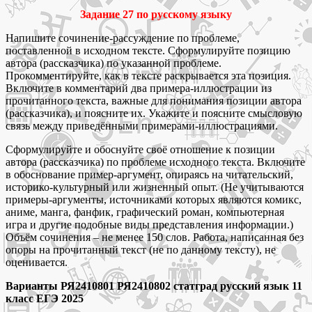
Задание 27 по русскому языку
Напишите сочинение-рассуждение по проблеме,
поставленной в исходном тексте. Сформулируйте позицию
автора (рассказчика) по указанной проблеме.
Прокомментируйте, как в тексте раскрывается эта позиция.
Включите в комментарий два примера-иллюстрации из
прочитанного текста, важные для понимания позиции автора
(рассказчика), и поясните их. Укажите и поясните смысловую
связь между приведёнными примерами-иллюстрациями.
Сформулируйте и обоснуйте своё отношение к позиции
автора (рассказчика) по проблеме исходного текста. Включите
в обоснование пример-аргумент, опираясь на читательский,
историко-культурный или жизненный опыт. (Не учитываются
примеры-аргументы, источниками которых являются комикс,
аниме, манга, фанфик, графический роман, компьютерная
игра и другие подобные виды представления информации.)
Объём сочинения – не менее 150 слов. Работа, написанная без
опоры на прочитанный текст (не по данному тексту), не
оценивается.
Варианты РЯ2410801 РЯ2410802 статград русский язык 11
класс ЕГЭ 2025