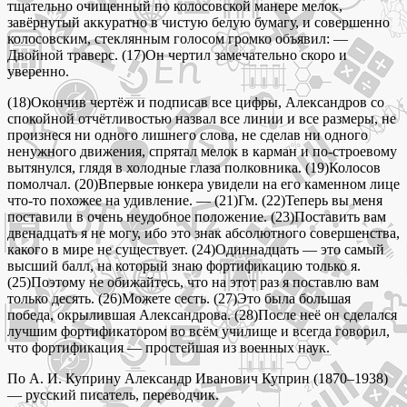
тщательно очищенный по колосовской манере мелок,
завёрнутый аккуратно в чистую белую бумагу, и совершенно
колосовским, стеклянным голосом громко объявил: —
Двойной траверс. (17)Он чертил замечательно скоро и
уверенно.
(18)Окончив чертёж и подписав все цифры, Александров со
спокойной отчётливостью назвал все линии и все размеры, не
произнеся ни одного лишнего слова, не сделав ни одного
ненужного движения, спрятал мелок в карман и по-строевому
вытянулся, глядя в холодные глаза полковника. (19)Колосов
помолчал. (20)Впервые юнкера увидели на его каменном лице
что-то похожее на удивление. — (21)Гм. (22)Теперь вы меня
поставили в очень неудобное положение. (23)Поставить вам
двенадцать я не могу, ибо это знак абсолютного совершенства,
какого в мире не существует. (24)Одиннадцать — это самый
высший балл, на который знаю фортификацию только я.
(25)Поэтому не обижайтесь, что на этот раз я поставлю вам
только десять. (26)Можете сесть. (27)Это была большая
победа, окрылившая Александрова. (28)После неё он сделался
лучшим фортификатором во всём училище и всегда говорил,
что фортификация — простейшая из военных наук.
По А. И. Куприну Александр Иванович Куприн (1870–1938)
— русский писатель, переводчик.