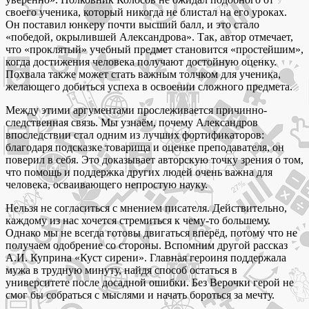
своего ученика, который никогда не блистал на его уроках.
Он поставил юнкеру почти высший балл, и это стало
«победой, окрылившей Александрова». Так, автор отмечает,
что «проклятый» учебный предмет становится «простейшим»,
когда достижения человека получают достойную оценку.
Похвала также может стать важным толчком для ученика,
желающего добиться успеха в освоении сложного предмета.
Между этими аргументами прослеживается причинно-
следственная связь. Мы узнаём, почему Александров
впоследствии стал одним из лучших фортификаторов:
благодаря подсказке товарища и оценке преподавателя, он
поверил в себя. Это доказывает авторскую точку зрения о том,
что помощь и поддержка других людей очень важна для
человека, осваивающего непростую науку.
Нельзя не согласиться с мнением писателя. Действительно,
каждому из нас хочется стремиться к чему-то большему.
Однако мы не всегда готовы двигаться вперёд, потому что не
получаем одобрение со стороны. Вспомним другой рассказ
А.И. Куприна «Куст сирени». Главная героиня поддержала
мужа в трудную минуту, найдя способ остаться в
университете после досадной ошибки. Без Верочки герой не
смог бы собраться с мыслями и начать бороться за мечту.