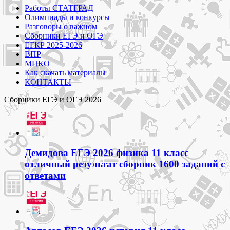
Работы СТАТГРАД
Олимпиады и конкурсы
Разговоры о важном
Сборники ЕГЭ и ОГЭ
ЕГКР 2025-2026
ВПР
МЦКО
Как скачать материалы
КОНТАКТЫ
Сборники ЕГЭ и ОГЭ 2026
Демидова ЕГЭ 2026 физика 11 класс
отличный результат сборник 1600 заданий с
ответами