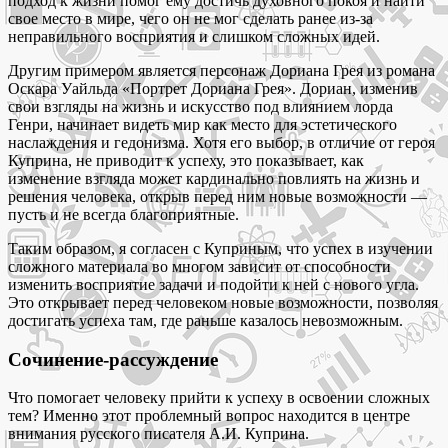
подход к жизни помог ему достичь духовного покоя и найти
свое место в мире, чего он не мог сделать ранее из-за
неправильного восприятия и слишком сложных идей.
Другим примером является персонаж Дориана Грея из романа
Оскара Уайльда «Портрет Дориана Грея». Дориан, изменив
свои взгляды на жизнь и искусство под влиянием лорда
Генри, начинает видеть мир как место для эстетического
наслаждения и гедонизма. Хотя его выбор, в отличие от героя
Куприна, не приводит к успеху, это показывает, как
изменение взгляда может кардинально повлиять на жизнь и
решения человека, открыв перед ним новые возможности —
пусть и не всегда благоприятные.
Таким образом, я согласен с Куприным, что успех в изучении
сложного материала во многом зависит от способности
изменить восприятие задачи и подойти к ней с нового угла.
Это открывает перед человеком новые возможности, позволяя
достигать успеха там, где раньше казалось невозможным.
Сочинение-рассуждение
Что помогает человеку прийти к успеху в освоении сложных
тем? Именно этот проблемный вопрос находится в центре
внимания русского писателя А.И. Куприна.