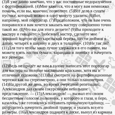
(3)Я уже давно замечаю, что у вас постоянные недоразумения
с фортификацией. (4)Мне кажется, что я могу вам немножко
помочь, если вы, конечно, позволите. (5)Всё дело в сущем
пустяке, который можно в одну минуту удалить. (6)Вот,
например, мой портсигар. (7)Предположим, что он вам очень
понравился и вам хочется заказать мастеру совершенно точно
такой же. (8)Что вы для этого делаете? (9)Вы приходите к
мастеру и говорите: «Любезный мастер, сделайте мне
хороший портсигар из карельской берёзы, шести дюймов в
длину, четырёх в ширину и двух в толщину». (10)Не так ли?
(11)Для того чтобы заказ лучше удержался в его памяти, вы
можете взять листик бумаги, карандаш и линейку и начертить
все размеры.
(12)Ведь не придёт же вам в голову написать этот портсигар
для мастера на полотне масляными красками, хотя вы и
отличный художник? (13)Вы смотрите на фортификационные
чертежи как на стереометрию, а они только планиметрия.
(14)На другой же день, во время очередной репетиции,
Александров дал своим сокурсникам небольшое
представление. — (15)Александров! — вызвал его своим
бесцветным голосом полковник, у которого и глаза, и перо,
казалось, уже готовились поставить привычную единицу, —
потрудитесь начертить двойной траверс и указать все его
размеры. (16)Александров подошёл к доске, вынул из кармана