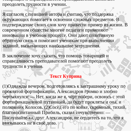
преодолеть трудности в учении.
Я согласен с позицией автора и считаю, что поддержка
окружающих помогает в освоении сложных предметов. В
подтверждение своих слов хочу привести пример из жизни. В
современном обществе многие педагоги применяют
инновации в учебном процессе. Они дают позитивную
обратную связь и помогают ученикам при выполнении
заданий, вызывающих наибольшие затруднения.
В заключение хочу сказать, что помощь товарищей и
справедливость преподавателей помогают преодолеть
трудности в учении.
Текст Куприна
(1)Однажды вечером, подготовляясь к завтрашнему уроку по
проклятой фортификации, Александров громко и злобно
чертыхнулся: — Нет, когда же я, чёрт побери, освоюсь с этой
фортификационной путаницей, да будут прокляты и она, и
полковник Колосов. (2)Сосед его по койке, скромный, тихий,
благовоспитанный Прибиль, сказал сочувственно: —
Послушайте-ка, друг Александров, не сердитесь на то, что я
ввязываюсь не в своё дело.