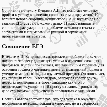
Сочинение по тексту Куприна А.И что помогает человеку
прийти к успеху в освоении сложных тем и предметов? 10
вариант нового сборника Дощинского Р.А Цыбулько для 27
задания ЕГЭ 2025 по русскому языку 11 класс напишите
сочинение рассуждение по проблеме исходного текста с
аргументами и примерами из русской и зарубежной
произведений литературы.
Сочинение ЕГЭ
В тексте А.И. Куприна рассматривается проблема того, что
помогает человеку достигнуть успеха в изучении сложных
предметов. Куприн показывает, что важнейшим условием для
освоения трудного материала является правильный подход и
умение изменить взгляд на изучаемый предмет. Он описывает,
как главный герой, Александров, благодаря совету друга,
перестал воспринимать фортификацию как что-то
непостижимое, увидел в ней простую планиметрию, и это
дало ему возможность успешно справляться с заданиями.
Позиция автора состоит в том, что для успеха в обучении
необходимы не только усилия и упорство, но и готовность