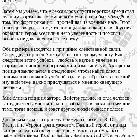
оценку.
Затем мы узнаём, что Александров спустя короткое время стал
лучшим фортификатором во всём училище и был убеждён в
том, что фортификация – простейшая из военных наук. Этот
пример говорит о том, что помощь товарища и первый успех
окрылили героя, вселили в него уверенность и помогли
освоить не дававшуюся ранее науку.
Оба примера находятся в причинно-следственной связи.
Совет друга привёл Александрова к первому успеху. Как
следствие этого усп6еха – любовь к науке и увлечение
фортификационными чертежами и изысканиями. Авторская
позиция заключается в следующем: чтобы найти ключ к
пониманию сложной учебной задачи, разобраться в сложной
научной теме, важно прислушаться к мнению сведущего
человека.
Мне близка позиция автора. Действительно, иногда человек
затрудняется самостоятельно разобраться в сложной научной
теме, тогда помощь и совет других людей бывает полезен.
Для доказательства приведу пример из рассказа В. Г.
Распутина «Уроки французского». Главный герой, от лица
которого ведётся повествование, учился в пятом классе
районной школы. Ему не давался французский язык, особенно