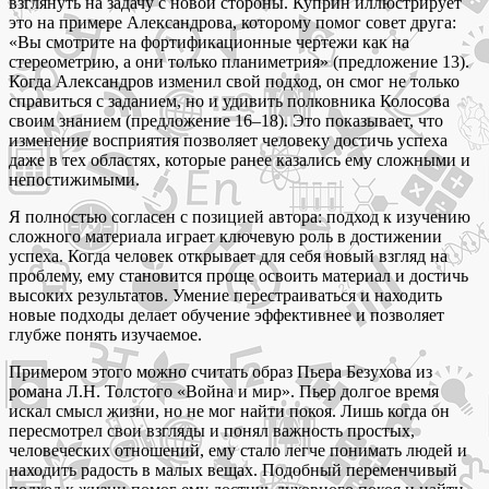
взглянуть на задачу с новой стороны. Куприн иллюстрирует
это на примере Александрова, которому помог совет друга:
«Вы смотрите на фортификационные чертежи как на
стереометрию, а они только планиметрия» (предложение 13).
Когда Александров изменил свой подход, он смог не только
справиться с заданием, но и удивить полковника Колосова
своим знанием (предложение 16–18). Это показывает, что
изменение восприятия позволяет человеку достичь успеха
даже в тех областях, которые ранее казались ему сложными и
непостижимыми.
Я полностью согласен с позицией автора: подход к изучению
сложного материала играет ключевую роль в достижении
успеха. Когда человек открывает для себя новый взгляд на
проблему, ему становится проще освоить материал и достичь
высоких результатов. Умение перестраиваться и находить
новые подходы делает обучение эффективнее и позволяет
глубже понять изучаемое.
Примером этого можно считать образ Пьера Безухова из
романа Л.Н. Толстого «Война и мир». Пьер долгое время
искал смысл жизни, но не мог найти покоя. Лишь когда он
пересмотрел свои взгляды и понял важность простых,
человеческих отношений, ему стало легче понимать людей и
находить радость в малых вещах. Подобный переменчивый