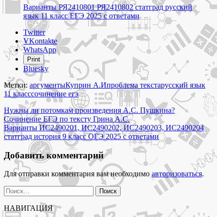
Варианты РЯ2410801 РЯ2410802 статград русский
язык 11 класс ЕГЭ 2025 с ответами
Share
Twitter
the
VKontakte
post
WhatsApp
"Что
Print
помогает
Bluesky
человеку
прийти
Метки:
аргументы
Куприн А.И
проблема текста
русский язык
к
11 класс
сочинение егэ
успеху
Навигация
в
Нужны ли потомкам произведения А.С. Пушкина?
освоении
Сочинение ЕГЭ по тексту Грина А.С.
по
сложных
Варианты ИС2490201, ИС2490202, ИС2490203, ИС2490204
записям
тем
статград история 9 класс ОГЭ 2025 с ответами
и
предметов?
Добавить комментарий
Сочинение
ЕГЭ
Для отправки комментария вам необходимо
авторизоваться
.
по
тексту
Найти:
Куприна
А.И."
НАВИГАЦИЯ