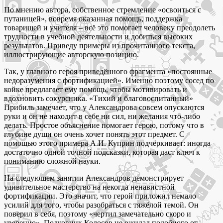
По мнению автора, собственное стремление «освоиться с
путаницей», вовремя оказанная помощь, поддержка
товарищей и учителя – всё это помогает человеку преодолеть
трудности в учебной деятельности и добиться высоких
результатов. Приведу примеры из прочитанного текста,
иллюстрирующие авторскую позицию.
Так, у главного героя приведённого фрагмента «постоянные
недоразумения с фортификацией». Именно поэтому сосед по
койке предлагает ему помощь, чтобы мотивировать и
вдохновить сокурсника. «Тихий и благовоспитанный»
Прибиль замечает, что у Александрова совсем опускаются
руки и он не находит в себе ни сил, ни желания что-либо
делать. Простое объяснение помогает герою, потому что в
глубине души он очень хочет понять этот предмет. С
помощью этого примера А.И. Куприн подчёркивает: иногда
достаточно одной точной подсказки, которая даст ключ к
пониманию сложной науки.
На следующем занятии Александров демонстрирует
удивительное мастерство на некогда ненавистной
фортификации. Это значит, что герой приложил немало
усилий для того, чтобы разобраться с тяжёлой темой. Он
поверил в себя, поэтому «чертил замечательно скоро и
уверенно». Полковник Колосов не ожидал подобного от