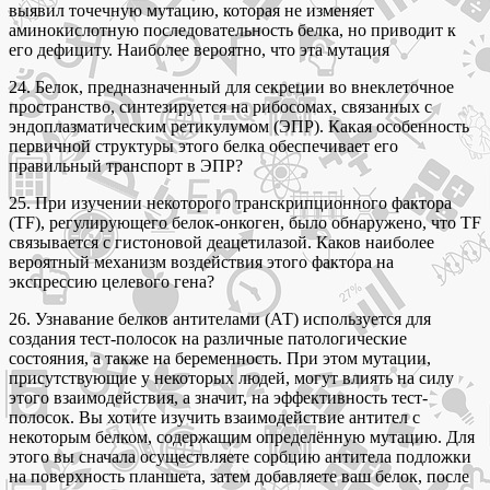
выявил точечную мутацию, которая не изменяет
аминокислотную последовательность белка, но приводит к
его дефициту. Наиболее вероятно, что эта мутация
24. Белок, предназначенный для секреции во внеклеточное
пространство, синтезируется на рибосомах, связанных с
эндоплазматическим ретикулумом (ЭПР). Какая особенность
первичной структуры этого белка обеспечивает его
правильный транспорт в ЭПР?
25. При изучении некоторого транскрипционного фактора
(TF), регулирующего белок-онкоген, было обнаружено, что TF
связывается с гистоновой деацетилазой. Каков наиболее
вероятный механизм воздействия этого фактора на
экспрессию целевого гена?
26. Узнавание белков антителами (АТ) используется для
создания тест-полосок на различные патологические
состояния, а также на беременность. При этом мутации,
присутствующие у некоторых людей, могут влиять на силу
этого взаимодействия, а значит, на эффективность тест-
полосок. Вы хотите изучить взаимодействие антител с
некоторым белком, содержащим определённую мутацию. Для
этого вы сначала осуществляете сорбцию антитела подложки
на поверхность планшета, затем добавляете ваш белок, после