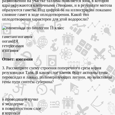
размножении на участке таллома появляется зона, в которой
ядра окружаются клеточными стенками, и в результате митоза
образуются гаметы. Под цифрой ба на иллюстрации показано
слияние гамет в ходе оплодотворения. Какой тип
оплодотворения характерен для этой водоросли?
гаметангиогамия
оогамИЯ
гетерогамия
изогамия
Ответ: изогамия
3. Рассмотрите схему строения поперечного среза корня
резуховидки Таля. В каком слое клеток будут активны гены
пероксидаз и лакказ, полимеризующих лигнин, но неактивны
гены пути синтеза суберина?
в проводящем пучке
в эндодерме
в поверхностном слое
в кортексе