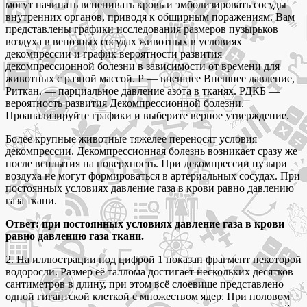
могут начинать вспенивать кровь и эмболизировать сосуды
внутренних органов, приводя к обширным поражениям. Вам
представлены графики исследования размеров пузырьков
воздуха в венозных сосудах животных в условиях
декомпрессии и график вероятности развития
декомпрессионной болезни в зависимости от времени для
животных с разной массой. Р — внешнее Внешнее давление,
Риткан. — парциальное давление азота в тканях. РДКБ —
вероятность развития Декомпрессионной болезни.
Проанализируйте графики и выберите верное утверждение.
Более крупные животные тяжелее переносят условия
декомпрессии. Декомпрессионная болезнь возникает сразу же
после всплытия на поверхность. При декомпрессии пузыри
воздуха не могут формироваться в артериальных сосудах. При
постоянных условиях давление газа в крови равно давлению
газа ткани.
Ответ: при постоянных условиях давление газа в крови
равно давлению газа ткани.
2. На иллюстрации под цифрой 1 показан фрагмент некоторой
водоросли. Размер её таллома достигает нескольких десятков
сантиметров в длину, при этом всё слоевище представлено
одной гигантской клеткой с множеством ядер. При половом