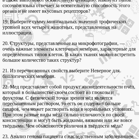
сосочков языка отвечает за осязательную способность этого
органа и не имеет вкусовых рецепторов?
19. Выберите сумму минимальных значений трофических
уровней всех четырёх животных, представленных на
иллюстрации.
20. Структуры, представленные на микрофотографии, —
очень важные элементы клеточных мембран, характерные для
определённых типов клеток. В каких тканях можно встретить
большое количество таких структур?
21. Из перечисленных свойств выберите Неверное для
биологических мембран.
22. Мед представляет собой продукт жизнедеятельности пчёл,
который в большинстве своём состоит из глюкозы и
фруктозы. С физической точки зрения мёд является
пересыщенным раствором, то есть он содержит больше
сахаров, чем может растворить вода в нормальных условиях.
При этом разные виды мёда сильно отличаются по своей
консистенции и могут быть жидкими, вязкими или же вовсе
твёрдыми. Чем объясняются различия в твёрдости мёда?
23. Анализ генома пациента с наследственным заболеванием