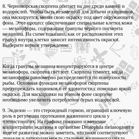
8. Черноморская скорпена обитает на дне среди камней и
водорослей. Чтобы быть незаметной для добычи и хищников,
она маскируется, меняя свою окраску под цвет окружающего
фона. Этот процесс обеспечивают специальные клетки кожи
— меланофоры, содержащие гранулы чёрного пигмента
меланина. На схеме показано, как от расположения этих
гранул внутри клетки зависит интенсивность окраски.
Выберите верное утверждение.
Когда гранулы меланина концентрируются в центре
меланофора, скорпена светлеет. Скорпена темнеет, когда
меланофоры равномерно распределяются по поверхности
рыбы. Основная функция меланофоров скорпены
предупреждать хищников о её ядовитости с помощью яркой
окраски. Для маскировки на тёмном фоне скорпене
необходимо увеличить потребление бурых водорослей.
9. Экдизон — это стероидный гормон, играющий ключевую
роль в регуляции протекания жизненного цикла у
членистоногих. На графике показано изменение
концентрации экдизона в организме Drosophila melanogaster в
ходе её развития: можно заметить, что пики соответствуют
линькам и переходам между стадиями жизненного цикла.