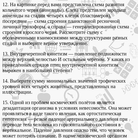
12. На картинке перед вами представлена схема развития
кольчатого червя (аннелиды). Слева представлен зародыш
аннелиды на стадии четырёх клеток (бластомеров),
посередине — схема строения планктонной ресничной
личинки трохофоры, а справа — генерализированная схема
строения взрослого червя. Рассмотрите схему с
обозначенными взаимосвязями между структурами разных
стадий и выберите верное утверждение.
13. Внутричерепной кинетизм — появление подвижности
между верхней челюстью И остальным черепом. У каких из
приведённых отрядов птиц внутричерепной кинетизм
выражен в наибольшей степени?
14. Выберите сумму минимальных значений трофических
уровней всех четырёх животных, представленных на
иллюстрации.
15. Одной из проблем космических полётов является
дезадаптация организма в условиях невесомости. Она может
проявляться в виде такого явления, как ортостатическая
гипотензия — резкое падение артериального давления при
переводе тела человека из горизонтального состояния в
вертикальное. Падение давления опасно тем, что человек
может потерять сознание. B норме человеческий организм