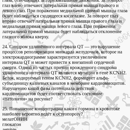
глаза, отвечающих за горизонтальные движения. За поворот
глаз влево отвечают латеральная прямая мышца правого и
левого глаз. При поражении медиальной прямой мышцы глаза
будет наблюдаться сходящееся косоглазие. За поворот глаз
вправо отвечает латеральная прямая мышца правого глаза и
медиальная прямая мышца левого глаза. При поражении
латеральной прямой мышцы будет наблюдаться отклонение
глазного яблока кверху.
24. Синдром удлинённого интервала QT — это нарушение
процессов реполяризации миокарда желудочков, которое на
электрокардиограмме характеризуется увеличением
интервала QT и может привести к внезапной сердечной
смерти. Одной из частых причин врожденного синдрома
удлинённого интервала QT являются мутации в гене KCNH2.
Белок, кодируемый геном KCNH2, формирует альфа-
субъединицу калиевых каналов в мембране кардиомиоцитов.
Нарушению какой фазы потенциала действия
кардиомиоцитов будет соответствовать состояние
«патология» на рисунке?
25. Повышение концентрации какого гормона в кровотоке
наиболее вероятно ведёт к остеопорозу?
мелатОНИН
глюкагон
лептин