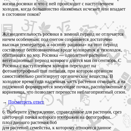
жизни росянки и что с ней происходит с наступлением
холодов, когда большинство насекомых исчезает или впадает
в состояние покоя?
Жизнедеятельность росянки в зимний период не отличается
ничем особенным: под снегом сохраняется достаточно
высокая температура, а «основу рациона» на этот период
составляют беспозвоночные вроде коловраток и тихоходок,
обитающих во мху. Росянка — однолетнее растение,
вегетационный период которого длится мая по сентябрь. C
Росянка с наступлением холодов переходит на
фотоавтотрофный тип питания, при котором организм
самостоятельно синтезирует органические вещества. В
холодное время года надземная часть растения отмирает, а на
подземной формируются зимующие почки, расположенные у
корневища, что позволяет перенести неблагоприятный сезон.
→
Посмотреть ответ
6. Выберите утверждение, справедливое для растения, срез
цветочной почки которого изображен на фотографии.
плод данного растения боб
для растений семейства, к которому относится данное