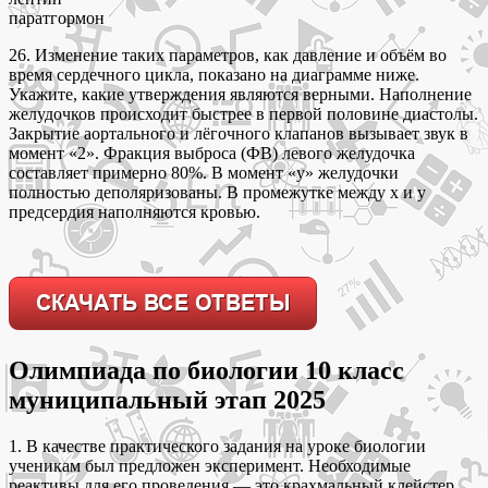
паратгормон
26. Изменение таких параметров, как давление и объём во
время сердечного цикла, показано на диаграмме ниже.
Укажите, какие утверждения являются верными. Наполнение
желудочков происходит быстрее в первой половине диастолы.
Закрытие аортального и лёгочного клапанов вызывает звук в
момент «2». Фракция выброса (ФВ) левого желудочка
составляет примерно 80%. В момент «у» желудочки
полностью деполяризованы. В промежутке между х и у
предсердия наполняются кровью.
Олимпиада по биологии 10 класс
муниципальный этап 2025
1. В качестве практического задания на уроке биологии
ученикам был предложен эксперимент. Необходимые
реактивы для его проведения — это крахмальный клейстер