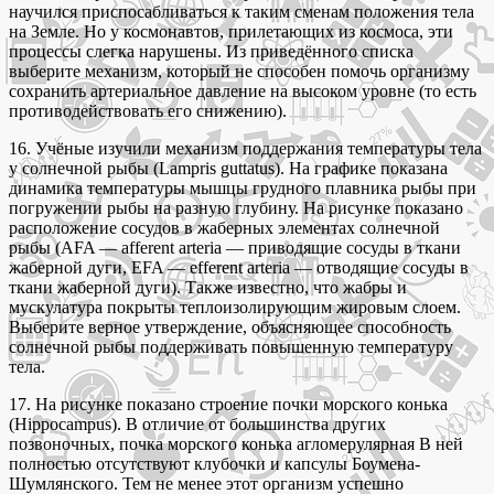
научился приспосабливаться к таким сменам положения тела
на Земле. Но у космонавтов, прилетающих из космоса, эти
процессы слегка нарушены. Из приведённого списка
выберите механизм, который не способен помочь организму
сохранить артериальное давление на высоком уровне (то есть
противодействовать его снижению).
16. Учёные изучили механизм поддержания температуры тела
у солнечной рыбы (Lampris guttatus). На графике показана
динамика температуры мышцы грудного плавника рыбы при
погружении рыбы на разную глубину. На рисунке показано
расположение сосудов в жаберных элементах солнечной
рыбы (AFA — afferent arteria — приводящие сосуды в ткани
жаберной дуги, EFA — efferent arteria — отводящие сосуды в
ткани жаберной дуги). Также известно, что жабры и
мускулатура покрыты теплоизолирующим жировым слоем.
Выберите верное утверждение, объясняющее способность
солнечной рыбы поддерживать повышенную температуру
тела.
17. На рисунке показано строение почки морского конька
(Hippocampus). В отличие от большинства других
позвоночных, почка морского конька агломерулярная В ней
полностью отсутствуют клубочки и капсулы Боумена-
Шумлянского. Тем не менее этот организм успешно