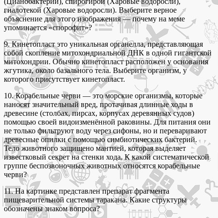
(Цианобактерии), спирогирой (Харовые водоросли),
гиалотекой (Харовые водоросли). Выберите верное
объяснение для этого изображения — почему на меме
упоминается «спорофит»?
9. Кинетопласт это уникальная органелла, представляющая
собой скопление митохондриальной ДНК в одной гигантской
митохондрии. Обычно кинетопласт расположен у основания
жгутика, около базального тела. Выберите организм, у
которого присутствует кинетопласт.
10. Корабельные черви — это морские организмы, которые
наносят значительный вред, протачивая длинные ходы в
древесине (столбах, пирсах, корпусах деревянных судов)
помощью своей видоизменённой раковины. Для питания они
не только фильтруют воду через сифоны, но и переваривают
древесные опилки с помощью симбиотических бактерий.
Тело животного защищено мантией, которая выделяет
известковый секрет на стенки хода. К какой систематической
группе беспозвоночных животных относятся корабельные
черви?
11. На картинке представлен препарат фрагмента
пищеварительной системы таракана. Какие структуры
обозначены знаком вопроса?