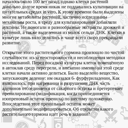
началось около 100 лет назад, однако клетки растений
довольно долгое время никак не поддавались культивации на
питательных средах in vitro. К этому времени были выделены
многие метаболиты растений, частично исследованы
механизмы роста, в среду для культивирования добавляли
ауксины. Не помогали и разнообразные экстракты дрожжей и
растений, а также выделенная из молок сельди ДНК. Клетки в
культуре лишь вяло делились и чаще всего скоро прекращали
развитие.
Открытие этого растительного гормона произошло по чистой
случайности: из-за неосторожности и несоблюдения методики
исследований. Перед посадкой культуры клеток помещённую
в автоклав среду перегрели, и внезапно именно на этой среде
клетки начали активно делиться. Было выделено вещество,
запускающее деление: им оказался 6- фурфуриладенин. Как
выяснилось, при нагревании и разрушении ДНК часть
аденинов отсоединяется от сахарного остатка и претерпевает
пренилирование (модификация, когда присоединяется
изопреновый остаток пренила) по шестому положению.
Впоследствии этот пренильный остаток может
дополнительно модифицироваться. Об открытии какого
растительного гормона идёт речь в задании?