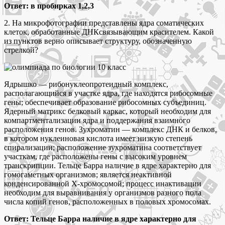
Ответ: в пробирках 1,2,3
2. На микрофотографии представлены ядра соматических
клеток, обработанные ДНКсвязывающим красителем. Какой
из пунктов верно описывает структуру, обозначенную
стрелкой?
Ядрышко — рибонуклеопротеидный комплекс,
располагающийся в участке ядра, где находятся рибосомные
гены; обеспечивает образование рибосомных субъединиц.
Ядерный матрикс белковый каркас, который необходим для
компартментализации ядра и поддержания взаимного
расположения генов. Зухроматин — комплекс ДНК и белков,
в котором нуклеиновая кислота имеет низкую степень
спирализации; расположение зухроматина соответствует
участкам, где расположены гены с высоким уровнем
транскрипции. Тельце Барра наличие в ядре характерно для
гомогаметных организмов; является неактивной
конденсированной Х-хромосомой; процесс инактивации
необходим для выравнивания у организмов разного пола
числа копий генов, расположенных в половых хромосомах.
Ответ: Тельце Барра наличие в ядре характерно для