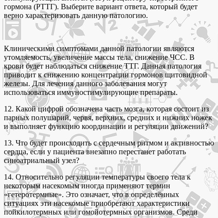
гормона (РТТГ). Выберите вариант ответа, который будет
верно характеризовать данную патологию.
Клиническими симптомами данной патологии являются
утомляемость, увеличение массы тела, снижение ЧСС. В
крови будет наблюдаться снижение ТТГ. Данная патология
приводит к снижению концентрации гормонов щитовидной
железы. Для лечения данного заболевания могут
использоваться иммуностимулирующие препараты.
12. Какой цифрой обозначена часть мозга, которая состоит из
парных полушарий, червя, верхних, средних и нижних ножек
и выполняет функцию координации и регуляции движений?
13. Что будет происходить с сердечным ритмом и активностью
сердца, если у пациента внезапно перестанет работать
синоатриальный узел?
14. Относительно регуляции температуры своего тела к
некоторым насекомым иногда применяют термин
«гетеротермные». Это означает, что в определённых
ситуациях эти насекомые приобретают характеристики
пойкилотермных или гомойотермных организмов. Среди