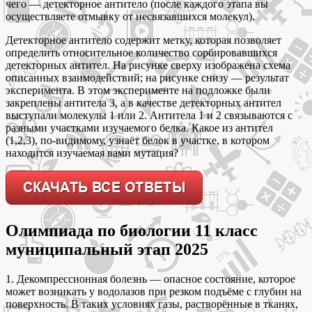
чего — детекторное антитело (после каждого этапа вы
осуществляете отмывку от несвязавшихся молекул).
Детекторное антитело содержит метку, которая позволяет
определить относительное количество сорбировавшихся
детекторных антител. На рисунке сверху изображена схема
описанных взаимодействий; на рисунке снизу — результат
эксперимента. В этом эксперименте на подложке были
закреплены антитела 3, а в качестве детекторных антител
выступали молекулы 1 или 2. Антитела 1 и 2 связываются с
разными участками изучаемого белка. Какое из антител
(1,2,3), по-видимому, узнаёт белок в участке, в котором
находится изучаемая вами мутация?
Олимпиада по биологии 11 класс
муниципальный этап 2025
1. Декомпрессионная болезнь — опасное состояние, которое
может возникать у водолазов при резком подъёме с глубин на
поверхность. В таких условиях газы, растворённые в тканях,