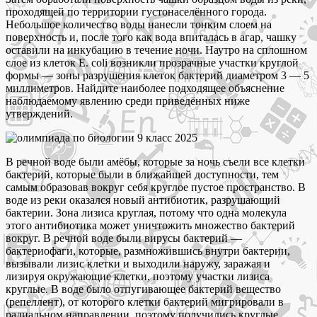
проходящей по территории густонаселённого города.
Небольшое количество воды нанесли тонким слоем на
поверхность и, после того как вода впиталась в агар, чашку
оставили на инкубацию в течение ночи. Наутро на сплошном
слое из клеток Е. coli возникли прозрачные участки круглой
формы — зоны разрушения клеток бактерий диаметром 3 — 5
миллиметров. Найдите наиболее подходящее объяснение
наблюдаемому явлению среди приведённых ниже
утверждений.
В речной воде были амёбы, которые за ночь съели все клетки
бактерий, которые были в ближайшей доступности, тем
самым образовав вокруг себя круглое пустое пространство. В
воде из реки оказался новый антибиотик, разрушающий
бактерии. Зона лизиса круглая, потому что одна молекула
этого антибиотика может уничтожить множество бактерий
вокруг. В речной воде были вирусы бактерий —
бактериофаги, которые, размножившись внутри бактерии,
вызывали лизис клетки и выходили наружу, заражая и
лизируя окружающие клетки, поэтому участки лизиса
круглые. В воде было отпугивающее бактерий вещество
(репеллент), от которого клетки бактерий мигрировали в
радиальном направлении, поэтому получились круглые