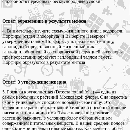
способность переживать бескислородные условия
Ответ: образование в результате мейоза
4. Внимательно изучите схему жизненного цикла водоросли
Порфиры (отдел Rhodophyta) и Выберите Неверное
утверждение. таллом Порфиры, употребляемый в пищу,
гаплоидный представленный жизненный цикл —
гаплодиплобионтный со спорической редукцией зигоспоры
при прорастании образуют гаплоидный таллом гаметы
Порфиры образуются в результате митоза
Ответ: 3 утверждение неверно
5. Росянка круглолистная (Drosera rotundifolia) — одно из
самых необычных растений Московской флоры. Она известна
своим уникальным способом добывать себе пищу. Это
травянистое растение настоящий хищник, способный к ловле
насекомых и питанию ими. Такое поведение помогает
растению выживать в условиях болот с ограниченным
содержанием питательных веществ. В нашей средней полосе,
однако, зимой нередки сильные морозы. Как меняется образ