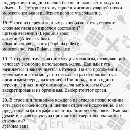
поддерживает водно-солевой баланс и выделяет продукты
обмена. Рассмотрите схему строения агломерулярной почки
морского конька и выберите верное утверждение.
18. У кого из перечисленных ракообразных отсутствуют
сложные глаза во взрослом состоянии?
щитень весенний (Lepidurus apus).
артемия (Artemia salina);
обыкновенная дафния (Daphnia pulex);
морской жёлудь (Balanus crenatus);
19. Энтерогепатическая циркуляция механизм, позволяющий
человеку экономно использовать желчь. Данный путь
начинается и заканчивается в печени. На его протяжении
желчные кислоты могут по несколько раз использоваться
организмом перед экскрецией. При попадании в один из
перечисленных ниже органов желчные кислоты будут
экскретированы из организма. Выберите этот орган.
20. В строении позвонков каждого из отделов позвоночника
есть свои особенности, и шейный отдел не исключение. Вам
представлена фотография шейного позвонка человека. Как вы
думаете, какая структура проходит в отверстиях, указанных
стрелками?
ярёмная вена