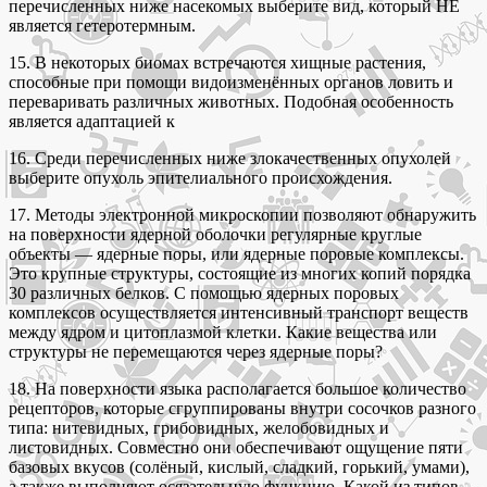
перечисленных ниже насекомых выберите вид, который НЕ
является гетеротермным.
15. B некоторых биомах встречаются хищные растения,
способные при помощи видоизменённых органов ловить и
переваривать различных животных. Подобная особенность
является адаптацией к
16. Среди перечисленных ниже злокачественных опухолей
выберите опухоль эпителиального происхождения.
17. Методы электронной микроскопии позволяют обнаружить
на поверхности ядерной оболочки регулярные круглые
объекты — ядерные поры, или ядерные поровые комплексы.
Это крупные структуры, состоящие из многих копий порядка
30 различных белков. С помощью ядерных поровых
комплексов осуществляется интенсивный транспорт веществ
между ядром и цитоплазмой клетки. Какие вещества или
структуры не перемещаются через ядерные поры?
18. На поверхности языка располагается большое количество
рецепторов, которые сгруппированы внутри сосочков разного
типа: нитевидных, грибовидных, желобовидных и
листовидных. Совместно они обеспечивают ощущение пяти
базовых вкусов (солёный, кислый, сладкий, горький, умами),
а также выполняют осязательную функцию. Какой из типов