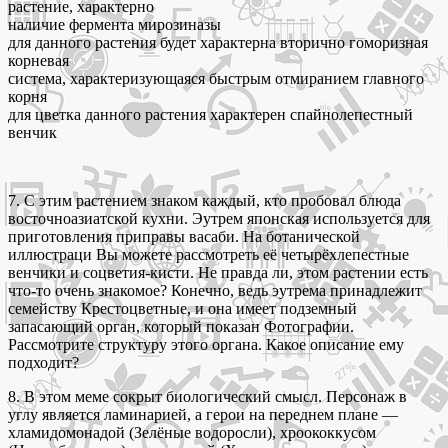
растение, характерно
наличие фермента мирозиназы
для данного растения будет характерна вторично гоморизная
корневая
система, характеризующаяся быстрым отмиранием главного
корня
для цветка данного растения характерен спайнолепестный
венчик
7. С этим растением знаком каждый, кто пробовал блюда
восточноазиатской кухни. Эутрем японская используется для
приготовления приправы васаби. На ботанической
иллюстраци Вы можете рассмотреть её четырёхлепестные
венчики и соцветия-кисти. Не правда ли, этом растении есть
что-то очень знакомое? Конечно, ведь эутрема принадлежит
семейству Крестоцветные, и она имеет подземный
запасающий орган, который показан Фотографии.
Рассмотрите структуру этого органа. Какое описание ему
подходит?
8. B этом меме сокрыт биологический смысл. Персонаж в
углу является ламинарией, а герои на переднем плане —
хламидомонадой (Зелёные водоросли), хроококкусом