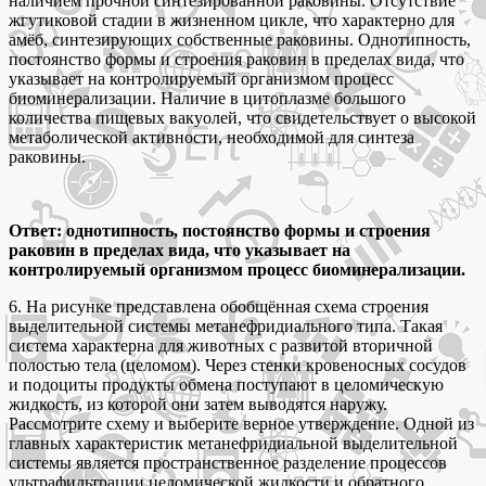
наличием прочной синтезированной раковины. Отсутствие
жгутиковой стадии в жизненном цикле, что характерно для
амёб, синтезирующих собственные раковины. Однотипность,
постоянство формы и строения раковин в пределах вида, что
указывает на контролируемый организмом процесс
биоминерализации. Наличие в цитоплазме большого
количества пищевых вакуолей, что свидетельствует о высокой
метаболической активности, необходимой для синтеза
раковины.
Ответ: однотипность, постоянство формы и строения
раковин в пределах вида, что указывает на
контролируемый организмом процесс биоминерализации.
6. На рисунке представлена обобщённая схема строения
выделительной системы метанефридиального типа. Такая
система характерна для животных с развитой вторичной
полостью тела (целомом). Через стенки кровеносных сосудов
и подоциты продукты обмена поступают в целомическую
жидкость, из которой они затем выводятся наружу.
Рассмотрите схему и выберите верное утверждение. Одной из
главных характеристик метанефридиальной выделительной
системы является пространственное разделение процессов
ультрафильтрации целомической жидкости и обратного