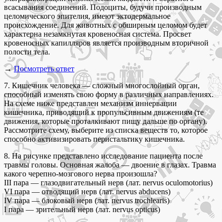
всасывания соединений. Подоциты, будучи производным
целомического эпителия, имеют эктодермальное
происхождение. Для животных с обширным целомом будет
характерна незамкнутая кровеносная система. Просвет
кровеносных капилляров является производным вторичной
полости тела.
→
Посмотреть ответ
7. Кишечник человека — сложный многослойный орган,
способный изменять свою форму в различных направлениях.
На схеме ниже представлен механизм иннервации
кишечника, приводящий к пропульсивным движениям (те
движения, которые проталкивают пищу дальше по органу).
Рассмотрите схему, выберите из списка веществ то, которое
способно активизировать перистальтику кишечника.
8. На рисунке представлено исследование пациента после
травмы головы. Основная жалоба — двоение в глазах. Травма
какого черепно-мозгового нерва произошла?
III пара — глазодвигательный нерв (лат. nervus oculomotorius)
VI пара — отводящий нерв (лат. nervus abducens)
IV пара — блоковый нерв (лат. пervus trochlearis)
І пара — зрительный нерв (лат. nervus opticus)