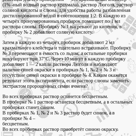
(1% -ный водный раствор крахмала), раствор Люголя, раствор
соляной кислоты и слюна, для удобства работы разбавленная
дистиллированной водой в соотношении 1:2. В каждую из
четырёх пронумерованных пробирок помещают по 1 мл
раствора слюны. Пробирку № 1 нагревают до кипения, в
пробирку № 2 добавляют соляную кислоту.
Затем в каждую из четырёх пробирок добавляют 2 мл
крахмального клейстера и тщательно встряхивают. Пробирку
№ 3 перемещают в ёмкость со льдом, а остальные пробирки
инкубируют при 37°C. Через 10 минут в каждую пробирку
добавляют 1 — 2 капли раствора Люголя и наблюдают
наличие синей окраски в пробирках № 1, № 2 и № 3 и
отсутствие синей окраски в пробирке № 4. Каким окажется
результат этого эксперимента, если раствор слюны заменить
экстрактом пророщенных семян ячменя?
Во всех пробирках раствор останется бесцветным.
В пробирке № 1 раствор останется бесцветным, а в остальных
пробирках станет синим.
В пробирках № 1, № 2 и № 3 раствор будет синим, а в
пробирке № 4 –
бесцветным.
Во всех пробирках раствор приобретёт синюю окраску.