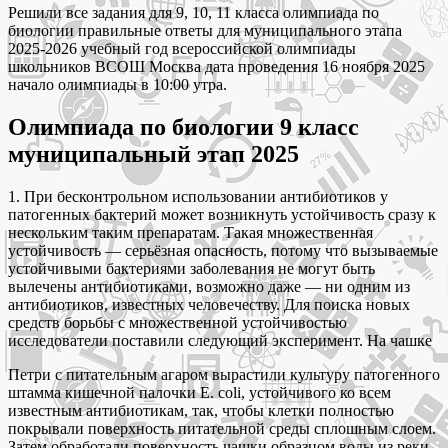
Решили все задания для 9, 10, 11 класса олимпиада по
биологии правильные ответы для муниципального этапа
2025-2026 учебный год всероссийской олимпиады
школьников ВСОШ Москва дата проведения 16 ноября 2025
начало олимпиады в 10:00 утра.
Олимпиада по биологии 9 класс
муниципальный этап 2025
1. При бесконтрольном использовании антибиотиков у
патогенных бактерий может возникнуть устойчивость сразу к
нескольким таким препаратам. Такая множественная
устойчивость — серьёзная опасность, потому что вызываемые
устойчивыми бактериями заболевания не могут быть
вылечены антибиотиками, возможно даже — ни одним из
антибиотиков, известных человечеству. Для поиска новых
средств борьбы с множественной устойчивостью
исследователи поставили следующий эксперимент. На чашке
Петри с питательным агаром вырастили культуру патогенного
штамма кишечной палочки Е. coli, устойчивого ко всем
известным антибиотикам, так, чтобы клетки полностью
покрывали поверхность питательной среды сплошным слоем.
Затем обработали поверхность чашки образцом воды из реки,