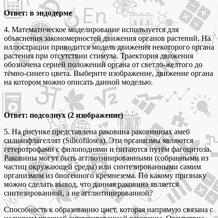
Ответ: в эндодерме
4. Математическое моделирование используется для
объяснения закономерностей движения органов растений. На
иллюстрации приводится модель движения некоторого органа
растения при отсутствии стимула. Траектория движения
обозначена серией положений органа от светло-желтого до
тёмно-синего цвета. Выберите изображение, движение органа
на котором можно описать данной моделью.
Ответ: подсолнух (2 изображение)
5. На рисунке представлена раковина раковинных амеб
силикофлагеллят (Silicofilosea). Эти организмы являются
гетеротрофами с филоподиями и питаются путём фагоцитоза.
Раковины могут быть агглютинированными (собранными из
частиц окружающей среды) или синтезированными самим
организмом из биогенного кремнезема. По какому признаку
можно сделать вывод, что данная раковина является
синтезированной, а не агглютинированной?
Способность к образованию цист, которая напрямую связана с