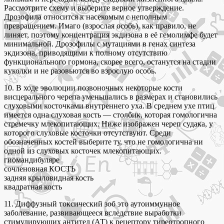
Рассмотрите схему и выберите верное утверждение.
Дрозофила относится к насекомым с неполным
превращением. Имаго (взрослая особь), как правило, не
линяет, поэтому концентрация экдизона в её гемолимфе будет
минимальной. Дрозофилы с мутациями в генах синтеза
экдизона, приводящими к полному отсутствию
функционального гормона, скорее всего, останутся на стадии
куколки и не разовьются во взрослую особь.
10. В ходе эволюции позвоночных некоторые кости
висцерального черепа уменьшались в размерах и становились
слуховыми косточками внутреннего уха. В среднем ухе птиц
имеется одна слуховая кость — столбик, которая гомологична
стремечку млекопитающих. Ниже изображен череп судака, у
которого слуховые косточки отсутствуют. Среди
обозначенных костей выберите ту, что не гомологична ни
одной из слуховых косточек млекопитающих.
гиомандибуляре
сочленовная КОСТЬ
задняя крыловидная кость
квадратная кость
11. Диффузный токсический зоб это аутоиммунное
заболевание, развивающееся вследствие выработки
стимулирующих антител (АТ) к рецептору тиреотропного