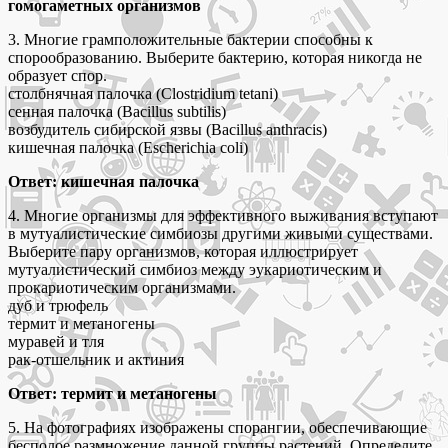
гомогаметных организмов
3. Многие грамположительные бактерии способны к
спорообразованию. Выберите бактерию, которая никогда не
образует спор.
столбнячная палочка (Clostridium tetani)
сенная палочка (Ваcillus subtilis)
возбудитель сибирской язвы (Bacillus anthracis)
кишечная палочка (Escherichia coli)
Ответ: кишечная палочка
4. Многие организмы для эффективного выживания вступают
в мутуалистические симбиозы другими живыми существами.
Выберите пару организмов, которая иллюстрирует
мутуалистический симбиоз между эукариотическим и
прокариотическим организмами.
дуб и трюфель
термит и метаногены
муравей и тля
рак-отшельник и актиния
Ответ: термит и метаногены
5. На фотографиях изображены спорангии, обеспечивающие
бесполое размножение данной группы растений. Определите