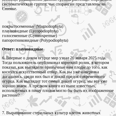
систематическую группу, чьи спорангии представлены на
Снимке.
покрытосеменные (Magnoliophyta)
плауновидные (Lycopodiophyta)
голосеменные (Gymnospermae)
папоротниковидные (Polypodiophyta)
Ответ: плауновидные
6. Впервые о диком огурце мир узнал 20 января 2025 года.
Тогда пользователь опубликовал короткий ролик, в котором
показал, как выглядели привычные нам плоды до того, как
коснулся искусственный отбор. Как вы уже наверняка
догадались, среди них был и дикий предок современного
огурца. Как выглядит тот самый дикий огурец, мы все уже
хорошо знаем. А предком какого из ныне известных,
используемых в пищу плодов могло бы быть их изображенное
растение?
7. Выращивание стерильных культур клеток животных