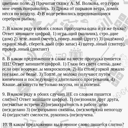
цветами поле. 2) Прочитав сказку А. М. Волкова, его герои
мне очень понравились. 3) Дрожа от порывов ветра, домик
нёсся по воздуху. 4) В воде резвились переливающиеся
серебром рыбки.
7. В каком ряду в обоих словах пропущена одна и та же буква?
Ответ запишите цифрой. 1) игра..щий (мальчик), стро..щие
(дом) 2) леле..вший (мечту), повер..вший (другу) 3) (надёжно)
охраня..мый, сберега..мый (про запас) 4) потер..нный (свитер),
провер..нный (диктант)
8. В каком предложении в слове на месте пропуска пишется
НН? Ответ запишите цифрой. 1) Глаза без света слепы, даже
если они вооруже..ы микроскопом. 2) На столе горкой лежало
поглаже..ое бельё. 3) Топлё..ое молоко получают путём
кипячения и последующего длительного прогревания. 4)
Кваше..ая капуста не только вкусна, но и полезна.
9. В каком ряду в обоих случаях НЕ со словом пишется
слитно? Ответ запишите цифрой. 1) (не)поняли друг друга,
(не)частые встречи 2) (не)аккуратность в работе, дело
(не)сделано 3) (не)разрывно связаны, (не)смотря на непогоду
4) (не)достаёт смелости, рукопись (не)изучена.
10. В каком предложении выделенное слово пишется слитно?