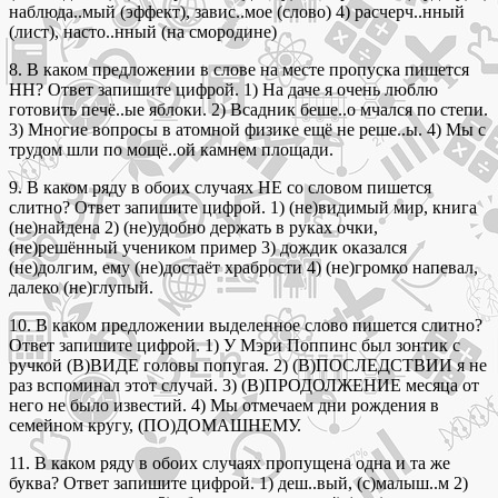
наблюда..мый (эффект), завис..мое (слово) 4) расчерч..нный
(лист), насто..нный (на смородине)
8. В каком предложении в слове на месте пропуска пишется
НН? Ответ запишите цифрой. 1) На даче я очень люблю
готовить печё..ые яблоки. 2) Всадник беше..о мчался по степи.
3) Многие вопросы в атомной физике ещё не реше..ы. 4) Мы с
трудом шли по мощё..ой камнем площади.
9. В каком ряду в обоих случаях НЕ со словом пишется
слитно? Ответ запишите цифрой. 1) (не)видимый мир, книга
(не)найдена 2) (не)удобно держать в руках очки,
(не)решённый учеником пример 3) дождик оказался
(не)долгим, ему (не)достаёт храбрости 4) (не)громко напевал,
далеко (не)глупый.
10. В каком предложении выделенное слово пишется слитно?
Ответ запишите цифрой. 1) У Мэри Поппинс был зонтик с
ручкой (В)ВИДЕ головы попугая. 2) (В)ПОСЛЕДСТВИИ я не
раз вспоминал этот случай. 3) (В)ПРОДОЛЖЕНИЕ месяца от
него не было известий. 4) Мы отмечаем дни рождения в
семейном кругу, (ПО)ДОМАШНЕМУ.
11. В каком ряду в обоих случаях пропущена одна и та же
буква? Ответ запишите цифрой. 1) деш..вый, (с)малыш..м 2)