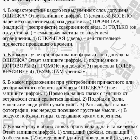
4. В характеристике какого из выделенных слов допущена
ОШИБКА? Ответ запишите цифрой. 1) (смеяться) ВЕСЕЛО −
наречие со значением образа действия. 2) ПРОЧИТАВ
(надпись) − деепричастие совершенного вида. 3) ТОЛЬКО (он
отсутствовал) − смысловая частица со значением
ограничения. 4) ОТКРЫТАЯ (дверь) − действительное
причастие прошедшего времени.
5. В каком случае при образовании формы слова допущена
ОШИБКА? Ответ запишите цифрой. 1) подписанные
ДОГОВОРЫ 2) ПРОМОК под дождём 3) нарисовал БОЛЕЕ
КРАСИВЕЕ 4) ДВУМСТАМ ученикам.
6. В каком предложении при употреблении причастного или
деепричастного оборота допущена ОШИБКА? Ответ
запишите цифрой. 1) Прямо на наших глазах с гудящих от
ветра сосен стали срываться шишки. 2) Подойдя к Элли,
маленькие люди робко улыбнулись. 3) Разглядывая старые
фотографии, нас нередко посещают грустные мысли. 4) В
воздухе порхали птицы, сверкавшие ярким оперением.
7. В каком ряду в обоих словах пропущена одна и та же буква?
Ответ запишите цифрой. 1) хлещ..щий (дождь), слыш..щий
(собеседника) 2) измер..вший (длину), повер..вший (в удачу) 3)