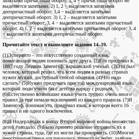
запятыми причастный оборот; 3, 4 − причастный оборот не
выделяется запятыми. 2) 1, 2 − выделяется запятыми
деепричастный оборот; 3,4 − выделяется запятыми
деепричастный оборот. 3) 1, 2 – выделяется запятыми
причастный оборот; 3, 4 − выделяется запятыми причастный
оборот. 4) 1, 2 − выделяется запятыми причастный оборот; 3, 4
− выделяется запятыми деепричастный оборот.
Прочитайте текст и выполните задания 14–19.
(1)Эсперанто – это искусственно созданный язык,
помогающий людям понимать друг друга. (2)Его придумал в
1887 году Людвик Заменгоф, варшавский учёный. (3)Это был
человек, который решил, что всем людям в разных странах
нужен лёгкий, доступный способ общения. (4)Что надо
сделать? (5)Нужно придумать простой международный язык,
который люди учили бы с детства наряду с родным.
(6)Естественно возникшие языки учить трудно: очень много
правил да ещё немало исключений из каждого правила. (7)И
Заменгоф, понимая это, придумал язык, в котором всего 16
правил и ни одного исключения.
(8)В Нидерландах к концу Второй мировой войны множество
детей голодало. (9)Было принято решение отправить их в
чужие страны, туда, где их могли бы прокормить. (10)Многие
иностранные семьи откликнулись, приютили ребят, дали им