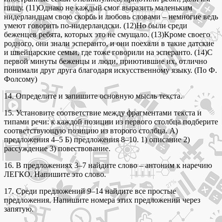
пищу. (11)Однако не каждый смог выразить маленьким
нидерландцам свою скорбь и любовь словами – немногие ведь
умеют говорить по-нидерландски. (12)Но были среди
беженцев ребята, которых это не смущало. (13)Кроме своего
родного, они знали эсперанто, и они поехали в такие датские
и швейцарские семьи, где тоже говорили на эсперанто. (14)С
первой минуты беженцы и люди, приютившие их, отлично
понимали друг друга благодаря искусственному языку. (По Ф.
Фолсому)
14. Определите и запишите основную мысль текста.
15. Установите соответствие между фрагментами текста и
типами речи: к каждой позиции из первого столбца подберите
соответствующую позицию из второго столбца. А)
предложения 4–5 Б) предложения 8–10. 1) описание 2)
рассуждение 3) повествование.
16. В предложениях 3–7 найдите слово – антоним к наречию
ЛЕГКО. Напишите это слово.
17. Среди предложений 9–14 найдите все простые
предложения. Напишите номера этих предложений через
запятую.