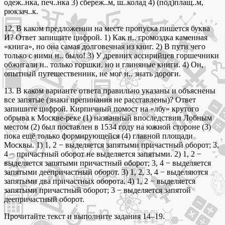
одеж..нка, печ..нка 3) сбереж..м, ш..колад 4) (под)плащ..м,
рюкзач..к.
12. В каком предложении на месте пропуска пишется буква
И? Ответ запишите цифрой. 1) Как н.. громоздка каменная
«книга», но она самая долговечная из книг. 2) В пути чего
только с ними н.. было! 3) У древних ассирийцев горшечники
обжигали н.. только горшки, но и глиняные книги. 4) Он,
опытный путешественник, не мог н.. знать дороги.
13. В каком варианте ответа правильно указаны и объяснены
все запятые (знаки препинания не расставлены)? Ответ
запишите цифрой. Кирпичный помост на «лбу» крутого
обрыва к Москве-реке (1) названный впоследствии Лобным
местом (2) был поставлен в 1534 году на южной стороне (3)
пока ещё только формирующейся (4) главной площади
Москвы. 1) 1, 2 − выделяется запятыми причастный оборот; 3,
4 − причастный оборот не выделяется запятыми. 2) 1, 2 −
выделяется запятыми причастный оборот; 3, 4 − выделяется
запятыми деепричастный оборот. 3) 1, 2, 3, 4 − выделяются
запятыми два причастных оборота. 4) 1, 2 − выделяется
запятыми причастный оборот; 3 − выделяется запятой
деепричастный оборот.
Прочитайте текст и выполните задания 14–19.