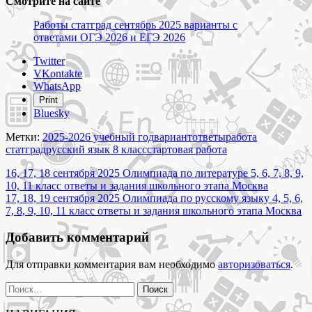
Смотрите на сайте
Работы статград сентябрь 2025 варианты с
ответами ОГЭ 2026 и ЕГЭ 2026
Share
Twitter
the
VKontakte
post
WhatsApp
"17
Print
сентября
Bluesky
2025
Русский
Метки:
2025-2026 учебный год
вариант
ответы
работа
язык
статград
русский язык 8 класс
стартовая работа
8
Навигация
класс
16, 17, 18 сентября 2025 Олимпиада по литературе 5, 6, 7, 8, 9,
статград
10, 11 класс ответы и задания школьного этапа Москва
по
варианты
17, 18, 19 сентября 2025 Олимпиада по русскому языку 4, 5, 6,
записям
РЯ2580101
7, 8, 9, 10, 11 класс ответы и задания школьного этапа Москва
РЯ2580102
ответы
Добавить комментарий
и
задания"
Для отправки комментария вам необходимо
авторизоваться
.
Найти: