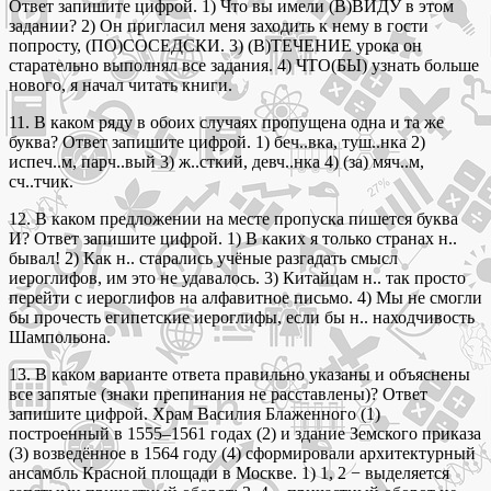
Ответ запишите цифрой. 1) Что вы имели (В)ВИДУ в этом
задании? 2) Он пригласил меня заходить к нему в гости
попросту, (ПО)СОСЕДСКИ. 3) (В)ТЕЧЕНИЕ урока он
старательно выполнял все задания. 4) ЧТО(БЫ) узнать больше
нового, я начал читать книги.
11. В каком ряду в обоих случаях пропущена одна и та же
буква? Ответ запишите цифрой. 1) беч..вка, туш..нка 2)
испеч..м, парч..вый 3) ж..сткий, девч..нка 4) (за) мяч..м,
сч..тчик.
12. В каком предложении на месте пропуска пишется буква
И? Ответ запишите цифрой. 1) В каких я только странах н..
бывал! 2) Как н.. старались учёные разгадать смысл
иероглифов, им это не удавалось. 3) Китайцам н.. так просто
перейти с иероглифов на алфавитное письмо. 4) Мы не смогли
бы прочесть египетские иероглифы, если бы н.. находчивость
Шампольона.
13. В каком варианте ответа правильно указаны и объяснены
все запятые (знаки препинания не расставлены)? Ответ
запишите цифрой. Храм Василия Блаженного (1)
построенный в 1555–1561 годах (2) и здание Земского приказа
(3) возведённое в 1564 году (4) сформировали архитектурный
ансамбль Красной площади в Москве. 1) 1, 2 − выделяется