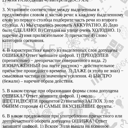
3. Установите соответствие между выделенным в
предложении словом и частью речи: к каждому выделенному
слову из первого столбца подберите часть речи из второго
столбца. А) Мы старались рисовать АККУРАТНО. Б) Дело
было СДЕЛАНО. В) Сегодня на улице очень ХОЛОДНО. 1)
наречие 2) имя прилагательное 3) причастие 4) слово
категории состояния.
4. В характеристике какого из выделенных слов допущена
ОШИБКА? Ответ запишите цифрой. 1) ПРЕОДОЛЕВ
(препятствие) − деепричастие совершенного вида. 2)
ИЗОБРАЖЁННЫЙ (на листе рисунок) − действительное
причастие прошедшего времени. 3) ДАЖЕ (я этого не знал) −
смысловая частица со значением усиления. 4) БЫСТРО
(бежали) – наречие образа действия.
5. В каком случае при образовании формы слова допущена
ОШИБКА? Ответ запишите цифрой. 1) около
ШЕСТИДЕСЯТИ процентов 2) внезапно ЗАГЛОХ 3) по
ОБЕИМ сторонам 4) САМЫЕ ВКУСНЕЙШИЕ фрукты.
6. В каком предложении при употреблении причастного или
деепричастного оборота допущена ОШИБКА? Ответ
запишите цифрой. 1) Вскоре Элли вышла на усеянное