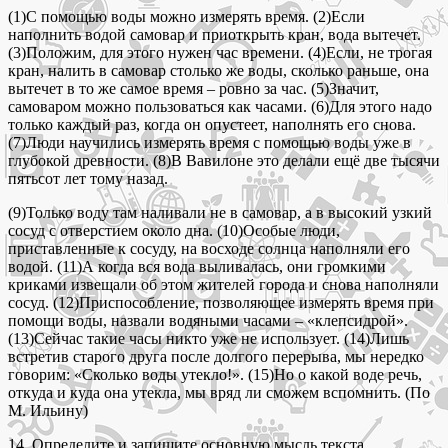
(1)С помощью воды можно измерять время. (2)Если
наполнить водой самовар и приоткрыть кран, вода вытечет.
(3)Положим, для этого нужен час времени. (4)Если, не трогая
кран, налить в самовар столько же воды, сколько раньше, она
вытечет в то же самое время – ровно за час. (5)Значит,
самоваром можно пользоваться как часами. (6)Для этого надо
только каждый раз, когда он опустеет, наполнять его снова.
(7)Люди научились измерять время с помощью воды уже в
глубокой древности. (8)В Вавилоне это делали ещё две тысячи
пятьсот лет тому назад.
(9)Только воду там наливали не в самовар, а в высокий узкий
сосуд с отверстием около дна. (10)Особые люди,
приставленные к сосуду, на восходе солнца наполняли его
водой. (11)А когда вся вода выливалась, они громкими
криками извещали об этом жителей города и снова наполняли
сосуд. (12)Приспособление, позволяющее измерять время при
помощи воды, назвали водяными часами – «клепсидрой».
(13)Сейчас такие часы никто уже не использует. (14)Лишь
встретив старого друга после долгого перерыва, мы нередко
говорим: «Сколько воды утекло!». (15)Но о какой воде речь,
откуда и куда она утекла, мы вряд ли сможем вспомнить. (По
М. Ильину)
14. Определите и запишите основную мысль текста.