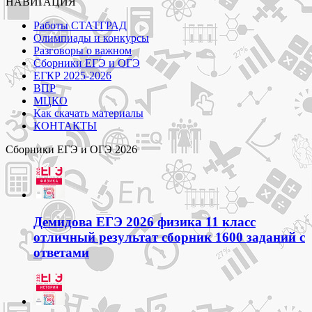
НАВИГАЦИЯ
Работы СТАТГРАД
Олимпиады и конкурсы
Разговоры о важном
Сборники ЕГЭ и ОГЭ
ЕГКР 2025-2026
ВПР
МЦКО
Как скачать материалы
КОНТАКТЫ
Сборники ЕГЭ и ОГЭ 2026
Демидова ЕГЭ 2026 физика 11 класс
отличный результат сборник 1600 заданий с
ответами