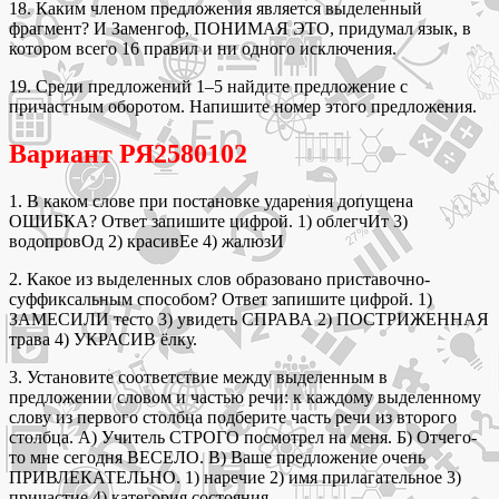
18. Каким членом предложения является выделенный
фрагмент? И Заменгоф, ПОНИМАЯ ЭТО, придумал язык, в
котором всего 16 правил и ни одного исключения.
19. Среди предложений 1–5 найдите предложение с
причастным оборотом. Напишите номер этого предложения.
Вариант РЯ2580102
1. В каком слове при постановке ударения допущена
ОШИБКА? Ответ запишите цифрой. 1) облегчИт 3)
водопровОд 2) красивЕе 4) жалюзИ
2. Какое из выделенных слов образовано приставочно-
суффиксальным способом? Ответ запишите цифрой. 1)
ЗАМЕСИЛИ тесто 3) увидеть СПРАВА 2) ПОСТРИЖЕННАЯ
трава 4) УКРАСИВ ёлку.
3. Установите соответствие между выделенным в
предложении словом и частью речи: к каждому выделенному
слову из первого столбца подберите часть речи из второго
столбца. А) Учитель СТРОГО посмотрел на меня. Б) Отчего-
то мне сегодня ВЕСЕЛО. В) Ваше предложение очень
ПРИВЛЕКАТЕЛЬНО. 1) наречие 2) имя прилагательное 3)
причастие 4) категория состояния.