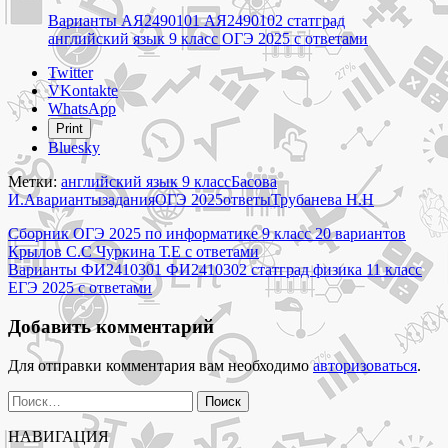
Варианты АЯ2490101 АЯ2490102 статград
английский язык 9 класс ОГЭ 2025 с ответами
Share
Twitter
the
VKontakte
post
WhatsApp
"20
Print
вариантов
Bluesky
ОГЭ
2025
Метки:
английский язык 9 класс
Басова
по
И.А
варианты
задания
ОГЭ 2025
ответы
Трубанева Н.Н
английскому
Навигация
языку
Сборник ОГЭ 2025 по информатике 9 класс 20 вариантов
9
Крылов С.С Чуркина Т.Е с ответами
по
класс
Варианты ФИ2410301 ФИ2410302 статград физика 11 класс
записям
Трубанева
ЕГЭ 2025 с ответами
Н.Н
Басова
Добавить комментарий
И.А
с
Для отправки комментария вам необходимо
авторизоваться
.
ответами"
Найти:
НАВИГАЦИЯ