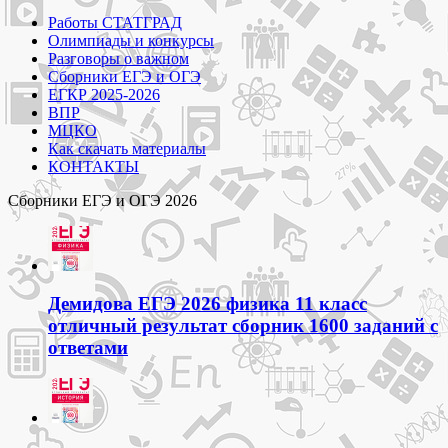
Работы СТАТГРАД
Олимпиады и конкурсы
Разговоры о важном
Сборники ЕГЭ и ОГЭ
ЕГКР 2025-2026
ВПР
МЦКО
Как скачать материалы
КОНТАКТЫ
Сборники ЕГЭ и ОГЭ 2026
Демидова ЕГЭ 2026 физика 11 класс
отличный результат сборник 1600 заданий с
ответами