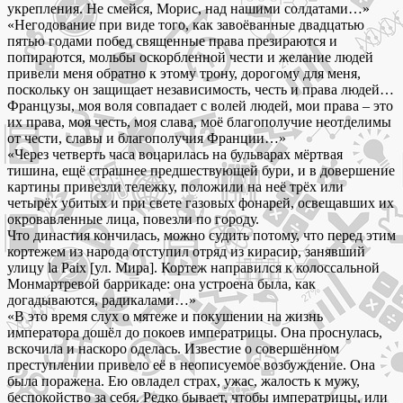
укрепления. Не смейся, Морис, над нашими солдатами…»
«Негодование при виде того, как завоёванные двадцатью
пятью годами побед священные права презираются и
попираются, мольбы оскорбленной чести и желание людей
привели меня обратно к этому трону, дорогому для меня,
поскольку он защищает независимость, честь и права людей…
Французы, моя воля совпадает с волей людей, мои права – это
их права, моя честь, моя слава, моё благополучие неотделимы
от чести, славы и благополучия Франции…»
«Через четверть часа воцарилась на бульварах мёртвая
тишина, ещё страшнее предшествующей бури, и в довершение
картины привезли тележку, положили на неё трёх или
четырёх убитых и при свете газовых фонарей, освещавших их
окровавленные лица, повезли по городу.
Что династия кончилась, можно судить потому, что перед этим
кортежем из народа отступил отряд из кирасир, занявший
улицу la Paix [ул. Мира]. Кортеж направился к колоссальной
Монмартревой баррикаде: она устроена была, как
догадываются, радикалами…»
«В это время слух о мятеже и покушении на жизнь
императора дошёл до покоев императрицы. Она проснулась,
вскочила и наскоро оделась. Известие о совершённом
преступлении привело её в неописуемое возбуждение. Она
была поражена. Ею овладел страх, ужас, жалость к мужу,
беспокойство за себя. Редко бывает, чтобы императрицы, или