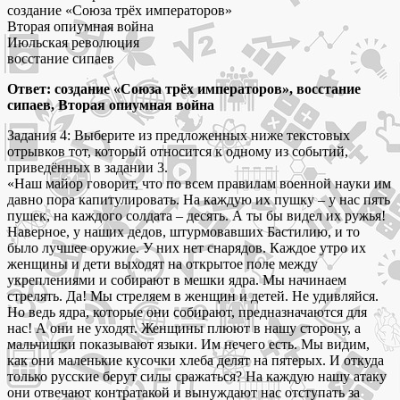
создание «Союза трёх императоров»
Вторая опиумная война
Июльская революция
восстание сипаев
Ответ: создание «Союза трёх императоров», восстание
сипаев, Вторая опиумная война
Задания 4: Выберите из предложенных ниже текстовых
отрывков тот, который относится к одному из событий,
приведённых в задании 3.
«Наш майор говорит, что по всем правилам военной науки им
давно пора капитулировать. На каждую их пушку – у нас пять
пушек, на каждого солдата – десять. А ты бы видел их ружья!
Наверное, у наших дедов, штурмовавших Бастилию, и то
было лучшее оружие. У них нет снарядов. Каждое утро их
женщины и дети выходят на открытое поле между
укреплениями и собирают в мешки ядра. Мы начинаем
стрелять. Да! Мы стреляем в женщин и детей. Не удивляйся.
Но ведь ядра, которые они собирают, предназначаются для
нас! А они не уходят. Женщины плюют в нашу сторону, а
мальчишки показывают языки. Им нечего есть. Мы видим,
как они маленькие кусочки хлеба делят на пятерых. И откуда
только русские берут силы сражаться? На каждую нашу атаку
они отвечают контратакой и вынуждают нас отступать за