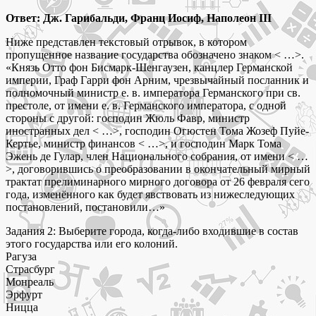
Ответ: Дж. Гарибальди, Франц Иосиф, Наполеон III
Ниже представлен текстовый отрывок, в котором
пропущенное название государства обозначено знаком < …>.
«Князь Отто фон Бисмарк-Шенгаузен, канцлер Германской
империи, Граф Гарри фон Арним, чрезвычайный посланник и
полномочный министр е. в. императора Германского при св.
престоле, от имени е. в. Германского императора, с одной
стороны с другой: господин Жюль Фавр, министр
иностранных дел < …>, господин Огюстен Тома Жозеф Пуйе-
Кертье, министр финансов < …>, и господин Марк Тома
Эжень де Гулар, член Национального собрания, от имени < …
>, договорившись о преобразовании в окончательный мирный
трактат прелиминарного мирного договора от 26 февраля сего
года, изменённого как будет явствовать из нижеследующих
постановлений, постановили…»
Задания 2: Выберите города, когда-либо входившие в состав
этого государства или его колоний.
Рагуза
Страсбург
Монреаль
Эрфурт
Ницца