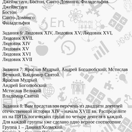
Джеймстаун, Бостон, Санто-Доминго, Филадельфия.
Джеймстаун
Бостон
Санто-Доминго
Филадельфия
Задания 6: Людовик XIV, Людовик XV, Людовик XVI,
Людовик XVII.
Людовик XIV
Людовик XV
Людовик XVI
Людовик XVII
Задания 7: Ярослав Мудрый, Андрей Боголюбский, Мстислав
Великий, Владимир Святой.
Ярослав Мудрый
Андрей Боголюбский
Мстислав Великий
Владимир Святой
Задания 8: Вам представлен перечень из двадцати деятелей
отечественной истории XIV – начала XVIII вв. Распределите
их на ПЯТЬ логических групп по четыре деятеля в каждой.
Для каждой группы уже сделано одно верное соотнесение.
Группа 1 – Даниил Холмский