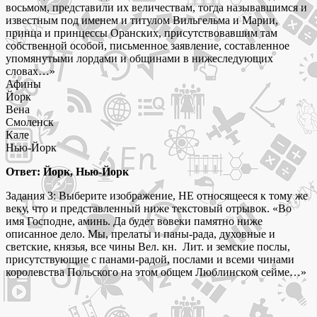
восьмом, представили их величествам, тогда называвшимся и
известным под именем и титулом Вильгельма и Марии,
принца и принцессы Оранских, присутствовавшим там
собственной особой, письменное заявление, составленное
упомянутыми лордами и общинами в нижеследующих
словах…»
Афины
Йорк
Вена
Смоленск
Кале
Нью-Йорк
Ответ: Йорк, Нью-Йорк
Задания 3: Выберите изображение, НЕ относящееся к тому же
веку, что и представленный ниже текстовый отрывок. «Во
имя Господне, аминь. Да будет вовеки памятно ниже
описанное дело. Мы, прелаты и паны-рада, духовные и
светские, князья, все чины Вел. кн. Лит. и земские послы,
присутствующие с панами-радой, послами и всеми чинами
королевства Польского на этом общем Люблинском сейме…»