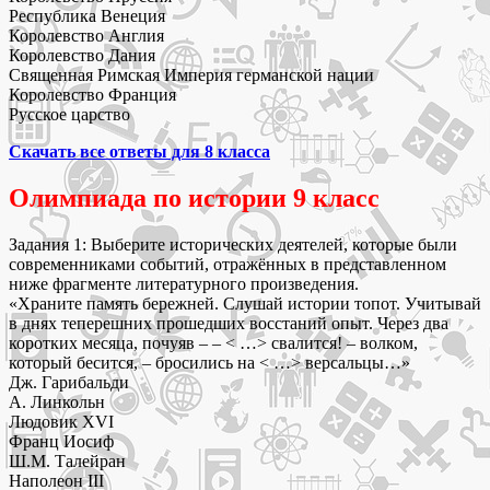
Республика Венеция
Королевство Англия
Королевство Дания
Священная Римская Империя германской нации
Королевство Франция
Русское царство
Скачать все ответы для 8 класса
Олимпиада по истории 9 класс
Задания 1: Выберите исторических деятелей, которые были
современниками событий, отражённых в представленном
ниже фрагменте литературного произведения.
«Храните память бережней. Слушай истории топот. Учитывай
в днях теперешних прошедших восстаний опыт. Через два
коротких месяца, почуяв – – < …> свалится! – волком,
который бесится, – бросились на < …> версальцы…»
Дж. Гарибальди
А. Линкольн
Людовик XVI
Франц Иосиф
Ш.М. Талейран
Наполеон III