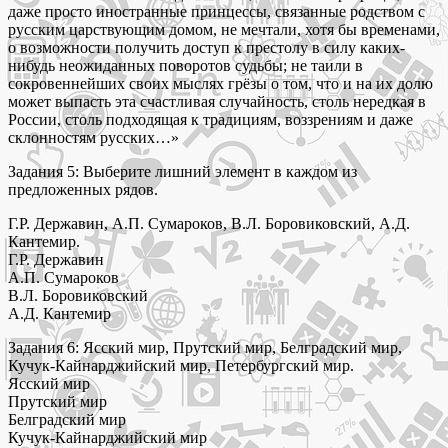
даже просто иностранные принцессы, связанные родством с
русским царствующим домом, не мечтали, хотя бы временами,
о возможности получить доступ к престолу в силу каких-
нибудь неожиданных поворотов судьбы; не таили в
сокровеннейших своих мыслях грёзы о том, что и на их долю
может выпасть эта счастливая случайность, столь нередкая в
России, столь подходящая к традициям, воззрениям и даже
склонностям русских…»
Задания 5: Выберите лишний элемент в каждом из
предложенных рядов.
Г.Р. Державин, А.П. Сумароков, В.Л. Боровиковский, А.Д.
Кантемир.
Г.Р. Державин
А.П. Сумароков
В.Л. Боровиковский
А.Д. Кантемир
Задания 6: Ясский мир, Прутский мир, Белградский мир,
Кучук-Кайнарджийский мир, Петербургский мир.
Ясский мир
Прутский мир
Белградский мир
Кучук-Кайнарджийский мир