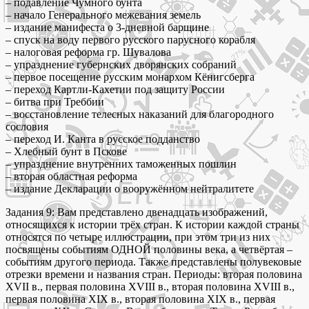
– подавление Чумного бунта
– начало Генерального межевания земель
– издание манифеста о 3-дневной барщине
– спуск на воду первого русского парусного корабля
– налоговая реформа гр. Шувалова
– упразднение губернских дворянских собраний
– первое посещение русским монархом Кёнигсберга
– переход Картли-Кахетии под защиту России
– битва при Треббии
​– восстановление телесных наказаний для благородного
сословия
– переход И. Канта в русское подданство
– Хлебный бунт в Пскове
​– упразднение внутренних таможенных пошлин
– вторая областная реформа
– издание Декларации о вооружённом нейтралитете
Задания 9: Вам представлено двенадцать изображений,
относящихся к истории трёх стран. К истории каждой страны
относятся по четыре иллюстрации, при этом три из них
посвящены событиям ОДНОЙ половины века, а четвёртая –
событиям другого периода. Также представлены полувековые
отрезки времени и названия стран. Периоды: вторая половина
XVII в., первая половина XVIII в., вторая половина XVIII в.,
первая половина XIX в., вторая половина XIX в., первая