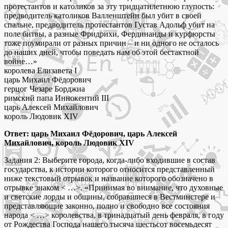
протестантов и католиков за эту тридцатилетнюю глупость:
предводитель католиков Валленштейн был убит в своей
спальне, предводитель протестантов Густав Адольф убит на
поле битвы, а разные Фридрихи, Фердинанды и курфюрсты
тоже поумирали от разных причин – и ни одного не осталось
до наших дней, чтобы поведать нам об этой бестактной
войне…»
королева Елизавета I
царь Михаил Фёдорович
герцог Чезаре Борджиа
римский папа Иннокентий III
царь Алексей Михайлович
король Людовик XIV
Ответ: царь Михаил Фёдорович, царь Алексей
Михайлович, король Людовик XIV
Задания 2: Выберите города, когда-либо входившие в состав
государства, к истории которого относится представленный
ниже текстовый отрывок и название которого обозначено в
отрывке знаком < …>. «Принимая во внимание, что духовные
и светские лорды и общины, собравшиеся в Вестминстере и
представляющие законно, полно и свободно все состояния
народа < …> королевства, в тринадцатый день февраля, в году
от Рождества Господа нашего тысяча шестьсот восемьдесят