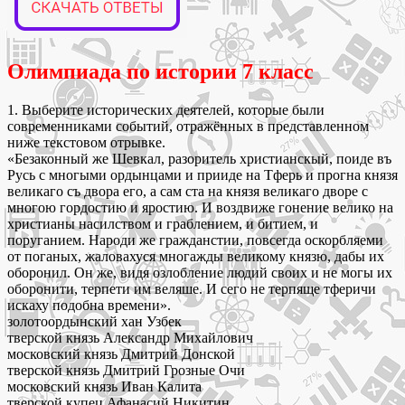
Олимпиада по истории 7 класс
1. Выберите исторических деятелей, которые были
современниками событий, отражённых в представленном
ниже текстовом отрывке.
«Безаконный же Шевкал, разоритель христианскый, поиде въ
Русь с многыми ордынцами и прииде на Тферь и прогна князя
великаго съ двора его, а сам ста на князя великаго дворе с
многою гордостию и яростию. И воздвиже гонение велико на
христианы насилством и граблением, и битием, и
поруганием. Народи же гражданстии, повсегда оскорбляеми
от поганых, жаловахуся многажды великому князю, дабы их
оборонил. Он же, видя озлобление людий своих и не могы их
оборонити, терпети им веляше. И сего не терпяще тферичи
искаху подобна времени».
золотоордынский хан Узбек
тверской князь Александр Михайлович
московский князь Дмитрий Донской
тверской князь Дмитрий Грозные Очи
московский князь Иван Калита
тверской купец Афанасий Никитин