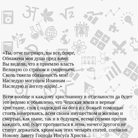
«Ты, отче патриарх, вы все, бояре,
Обнажена моя душа пред вами:
Вы видели, что я приемлю власть
Великую со страхом и смиреньем.
Сколь тяжела обязанность моя!
Наследую могущим Иоаннам —
Наследую и ангелу-царю!..»
Всем вообще и каждому христианину в отдельности да будет
это ведомо и объявлено, что Чешская земля и верные
христиане, стоя с надеждой на бога и с божьей помощью
стоять намереваясь, всем своим имуществом и жизнью и
смертью, как ныне, так и в будущем, всеми силами против
каждого, кто будет противиться в этом, ничего другого не
станут держаться, кроме как этих четырёх статей, согласно
Новому Завету Господа Иисуса Христа…