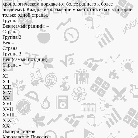
хронологическом порядке (от более раннего к более
позднему). Каждое изображение может относиться к истории
только одной страны.
Группа 1
Век (самый ранний) –
Страна –
Группа 2
Век –
Страна –
Группа 3
Век (самый поздний) –
Страна –
X
XI
XII
XIII
XIV
XV
XVI
XVII
XVIII
XIX
XX
Империя инков
Королевство Пруссия