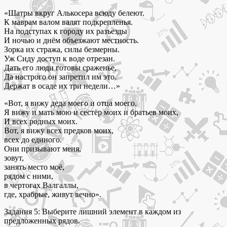
«Шатры вкруг Алькосера всюду белеют.
К маврам валом валят подкрепленья.
На подступах к городу их разъезды
И ночью и днём объезжают местность.
Зорка их стража, силы безмерны.
Уж Сиду доступ к воде отрезан.
Дать его люди готовы сраженье,
Да настрого он запретил им это.
Держат в осаде их три недели…»
«Вот, я вижу деда моего и отца моего.
Я вижу и мать мою и сестёр моих и братьев моих,
И всех родных моих.
Вот, я вижу всех предков моих,
всех до единого.
Они призывают меня,
зовут,
занять место моё,
рядом с ними,
в чертогах Валгаллы,
где, храбрые, живут вечно».
Задания 5: Выберите лишний элемент в каждом из
предложенных рядов.