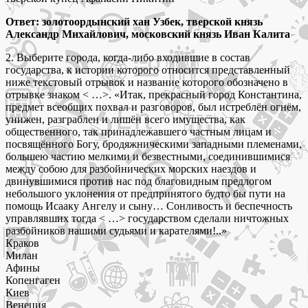
Ответ: золотоордынский хан Узбек, тверской князь
Александр Михайлович, московский князь Иван Калита
2. Выберите города, когда-либо входившие в состав
государства, к истории которого относится представленный
ниже текстовый отрывок и название которого обозначено в
отрывке знаком < …>. «Итак, прекрасный город Константина,
предмет всеобщих похвал и разговоров, был истреблён огнём,
унижен, разграблен и лишён всего имущества, как
общественного, так принадлежавшего частным лицам и
посвящённого Богу, бродяжническими западными племенами,
большею частию мелкими и безвестными, соединившимися
между собою для разбойнических морских наездов и
двинувшимися против нас под благовидным предлогом
небольшого уклонения от предпринятого будто бы пути на
помощь Исааку Ангелу и сыну… Сонливость и беспечность
управлявших тогда < …> государством сделали ничтожных
разбойников нашими судьями и карателями!..»
Краков
Милан
Афины
Копенгаген
Киев
Венеция