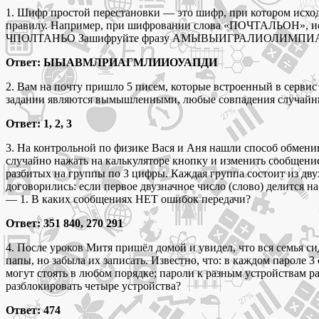
1. Шифр простой перестановки — это шифр, при котором исход
правилу. Например, при шифровании слова «ПОЧТАЛЬОН», 
ЧПОЛТАНЬО Зашифруйте фразу АМЫВЫИГРАЛИОЛИМПИАДУ, разде
Ответ: ЫЫАВМЛРИАГМЛИИОУАПДИ
2. Вам на почту пришло 5 писем, которые встроенный в серви
задании являются вымышленными, любые совпадения случайн
Ответ: 1, 2, 3
3. На контрольной по физике Вася и Аня нашли способ обменив
случайно нажать на калькуляторе кнопку и изменить сообщени
разбитых на группы по 3 цифры. Каждая группа состоит из дв
договорились: если первое двузначное число (слово) делится н
— 1. В каких сообщениях НЕТ ошибок передачи?
Ответ: 351 840, 270 291
4. После уроков Митя пришёл домой и увидел, что вся семья с
папы, но забыла их записать. Известно, что: в каждом пароле 3
могут стоять в любом порядке; пароли к разным устройствам р
разблокировать четыре устройства?
Ответ: 474