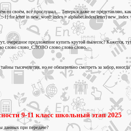
м-то своём, всё прослушал… Теперь я даже не представляю, как р
-1] for letter in new_word: index = alphabet.index(letter) new_index
тут, очередное предложение купить крутой пылесос? Кажется, ту
ово слово слово_СЛОВО слово слово слово.
ся тайны тысячелетия, но не обязательно смотреть за забор, и
ности 9-11 класс школьный этап 2025
ты данных при передаче?