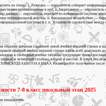
делить на этапы. 1. Разведка — нарушитель собирает информац
существляет проникновение в неё. 3. Закрепление — нарушитель 
 Вывод данных — нарушитель передаёт из взломанной системы по
мер потенциальной жертвы. 6. Вредоносное воздействие — наруш
нформационной системы и т. п. Установите соответствие между 
ым образом: начиная с крайней левой ячейки верхней строки и в
с правой крайней ячейки верхней строки вдоль всей диагонали д
 вносили в свободные ячейки таблицы следующие буквы послания,
 первый и четвёртый столбцы, второй и шестой. В итоге после 
ИНСЬУДЕАЫНТОААХНАА Расшифруйте полученное после всех 
ности 7-8 класс школьный этап 2025
ли инцидентов.