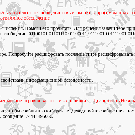
таж/вымогательство Сообщение о выигрыше с запросом данных 
ограммное обеспечение
счисления. Помоги его прочитать. Для решения задачи тебе при
е сообщение: 01100101 01101110 01100011 01110010 01111001 011
ире. Попробуйте расшифровать послание (тире расшифровывать 
 свойствами информационной безопасности.
меньшение игровой валюты из-за ошибки — Целостность Невоз
ие, чтобы сообщить о кибератаке. Декодируйте сообщение с пом
 Сообщение: 74444496666.