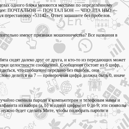
делах одного блока меняются местами по определённому
следующее: ПОЧТАЛЬОН — ПОЧ ТАЛ БОН — ЧПО ЛТА НЬО —
рестановку «53142». Ответ запишите без пробелов.
твительно имеют признаки мошенничества? Все названия в
та сидят далеко друг от друга, и кто-то из передающих может
ерки целостности сообщений. Сообщения состоят из 6 цифр,
едиться, что сообщение передано без ошибок, они
 слово делится на 7 — проверочная цифра должна быть 0, иначе
 случайно сменила пароли к компьютерам и телефонам мамы и
алфавита из набора (а, b} и одной цифры от 0 до 9; эти символы
 нужно будет сделать Мите, чтобы подобрать пароли и