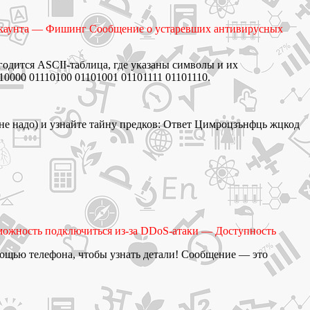
аккаунта — Фишинг Сообщение о устаревших антивирусных
годится ASCII-таблица, где указаны символы и их
10000 01110100 01101001 01101111 01101110.
не надо) и узнайте тайну предков: Ответ Цимроцзънфць жцкод
можность подключиться из-за DDoS-атаки — Доступность
ощью телефона, чтобы узнать детали! Сообщение — это