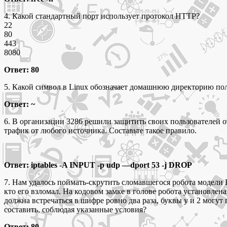
4. Какой стандартный порт использует протокол НТТР?
22
80
443
8080
Ответ: 80
5. Какой символ в Linux обозначает домашнюю директорию пол
Ответ: ~
6. В организации 3286 решили защитить своих пользователей о
трафик от любого источника. Составьте такое правило.
Ответ: iptables -A INPUT -p udp —dport 53 -j DROP
7. Нам удалось поймать-скрутить сломавшегося робота модел
кто его взломал. На кодовом замке в голове робота установлен
должна встречаться в шифре ровно два раза, буквы у и 2 могут
составить, соблюдая указанные условия?
Ответ: 80