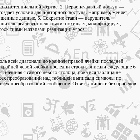
ию о потенциальной жертве. 2. Первоначальный доступ —
создаёт условия для повторного доступа. Например, меняет
хищенные данные. 5. Сокрытие атаки — нарушитель
итель реализует цель атаки: похищает, модифицирует,
событиями и этапами реализации угроз.
доль всей диагонали до крайней правой ячейки последней
о крайней левой ячейки последни строки, вписали следующие 6
 начиная с самого левого столбца, пока вся таблица не
всех преобразований над таблицей выписали символы по
преобразований сообщение. Ответ запишите без пробелов.