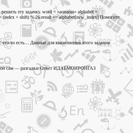
ешить эту задачку. word = «aonaran» alphabet =
 = (index + shift) % 26 result += alphabet[new_index] Помогите
т что-то есть… Данные для выполнения этого задания
ногда он сам — разгадка: Ответ ИДАБМОИРОНГАЗ