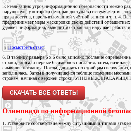
5. Реализацию угроз информационной безопасности можно раз
нарушитель, у которого нет прав доступа в систему жертвы, о
права доступа, пароль взломанной учётной записи и т. п. 4.
предпринимает меры маскировки своих действий от защитных 
удаляет информацию, выводит из строя или нарушает работы и
→
Посмотреть ответ
6. В таблицу размера 6 х 6 было вписано послание определённ
строки, вписали первые 6 символов послания, затем, начиная 
символов послания. Потом, двигаясь по столбцам сверху вниз,
заполнилась. Затем в получившейся таблице поменяли местами
строкам, начиная с верхней строки. УПНЗКЫЖЛНАЕАРЬЩЛТХ
Олимпиада по информационной безопас
1. Установите соответствие между ситуациями и типами атак и