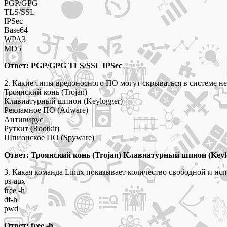
PGP/GPG
TLS/SSL
IPSec
Base64
WPA3
MD5
Ответ: PGP/GPG TLS/SSL IPSec
2. Какие типы вредоносного ПО могут скрываться в системе н
Троянский конь (Trojan)
Клавиатурный шпион (Keylogger)
Рекламное ПО (Adware)
Антивирус
Руткит (Rootkit)
Шпионское ПО (Spyware)
Ответ: Троянский конь (Trojan) Клавиатурный шпион (Keyl
3. Какая команда Linux показывает количество свободной и и
ps-aux
free -h
df-h
pwd
Ответ: free -h