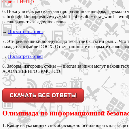
Ответ: ПИГЩО
6. Пока учитель рассказывал про различные шифры, я думал о чё
«abcdefghijklmnopqrstuvwxyz» shift = 4 result=» new_word = word[::
расшифровать загадочное слово.
→
Посмотреть ответ
7. Эти рекламщики доберутся до тебя, где бы ты ни был… Что 
находятся в файле DOCX. Ответ запишите в формате слово сл
→
Посмотреть ответ
8. Заборы, изгороди, стены — иногда за ними могут находить
АОО
НГ
НЕЕНГО ЗРМОТСО
Олимпиада по информационной безопас
1. Какие из указанных способов можно использовать для защи