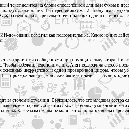
ный текст делится на блоки определённой длины и буквы в пре
используя блоки длины 3 и перестановку «312», получим 
лив предварительно текст на блоки длины 5 и используя пе
с ИИ-помощник пометил как подозрительные. Какие из них дейс
ы.
аться короткими сообщениями при помощи калькулятора. Но ребя
е. Чтобы избежать недопонимания, Аня предложила способ пров
ух основных цифр (слово) и одной проверочной цифры. Чтобы уб
а 3 — проверочная цифра должна быть 0, иначе — 1; если второе
идит за столом в отчаянии. Выяснилось, что его младшая сестра
 символа; все пароли состоят из двух строчных букв английского 
азличны. Какое максимальное количество попыток ввода паролей