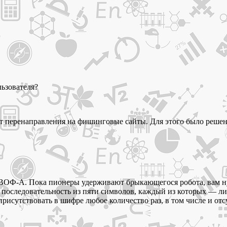
ьзователя?
т перенаправления на фишинговые сайты. Для этого было решено
и ВОФ-А. Пока пионеры удерживают брыкающегося робота, вам н
а последовательность из пяти символов, каждый из которых — ли
 присутствовать в шифре любое количество раз, в том числе и о