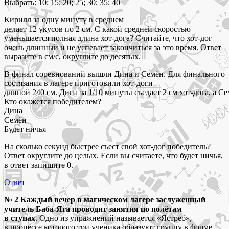
Выбрать: 10; 15; 20; 25; 30; 35; 40
Кирилл за одну минуту в среднем
делает 12 укусов по 2 см. С какой средней скоростью
уменьшается полная длина хот‑дога? Считайте, что хот‑дог
очень длинный и не успевает закончиться за это время. Ответ
выразите в см/с, округлите до десятых.
В финал соревнований вышли Дина и Семён. Для финального
состязания в лагере приготовили хот‑доги
длиной 240 см. Дина за 1/10 минуты съедает 2 см хот‑дога, а 
Кто окажется победителем?
Дина
Семён
Будет ничья
На сколько секунд быстрее съест свой хот‑дог победитель?
Ответ округлите до целых. Если вы считаете, что будет ничья,
в ответ запишите 0.
Ответ
№ 2
Каждый вечер в магическом лагере заслуженный
учитель Баба‑Яга проводит занятия по полётам
в ступах
.
Одно из упражнений называется «Ястреб»,
в процессе которого три ученика образуют группу в форме