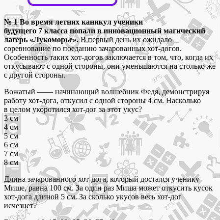
№ 1
Во время летних каникул ученики
будущего 7 класса попали в инновационный магический
лагерь «Лукоморье».
В первый день их ожидало
соревнование по поеданию зачарованных хот‑догов.
Особенность таких хот‑догов заключается в том, что, когда их
откусывают с одной стороны, они уменьшаются на столько же
с другой стороны.
Вожатый —— начинающий волшебник Федя, демонстрируя
работу хот‑дога, откусил с одной стороны 4 см. Насколько
в целом укоротился хот‑дог за этот укус?
3 см
4 см
5 см
6 см
7 см
8 см
Длина зачарованного хот‑дога, который достался ученику
Мише, равна 100 см. За один раз Миша может откусить кусок
хот‑дога длиной 5 см. За сколько укусов весь хот‑дог
исчезнет?