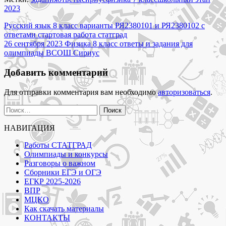
7
2023
класс
Навигация
ответы
Русский язык 8 класс варианты РЯ2380101 и РЯ2380102 с
и
ответами стартовая работа статград
по
задания
26 сентября 2023 Физика 8 класс ответы и задания для
записям
для
олимпиады ВСОШ Сириус
олимпиады
ВСОШ
Добавить комментарий
Сириус"
Для отправки комментария вам необходимо
авторизоваться
.
Найти:
НАВИГАЦИЯ
Работы СТАТГРАД
Олимпиады и конкурсы
Разговоры о важном
Сборники ЕГЭ и ОГЭ
ЕГКР 2025-2026
ВПР
МЦКО
Как скачать материалы
КОНТАКТЫ