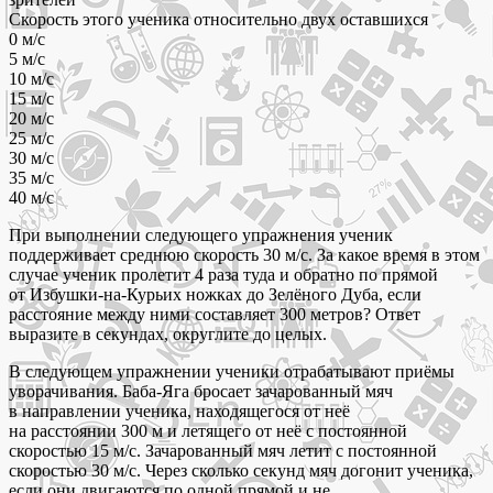
Скорость этого ученика относительно двух оставшихся
0 м/с
5 м/с
10 м/c
15 м/с
20 м/с
25 м/с
30 м/с
35 м/с
40 м/с
При выполнении следующего упражнения ученик
поддерживает среднюю скорость 30 м/с. За какое время в этом
случае ученик пролетит 4 раза туда и обратно по прямой
от Избушки‑на‑Курьих ножках до Зелёного Дуба, если
расстояние между ними составляет 300 метров? Ответ
выразите в секундах, округлите до целых.
В следующем упражнении ученики отрабатывают приёмы
уворачивания. Баба‑Яга бросает зачарованный мяч
в направлении ученика, находящегося от неё
на расстоянии 300 м и летящего от неё с постоянной
скоростью 15 м/с. Зачарованный мяч летит с постоянной
скоростью 30 м/с. Через сколько секунд мяч догонит ученика,
если они двигаются по одной прямой и не