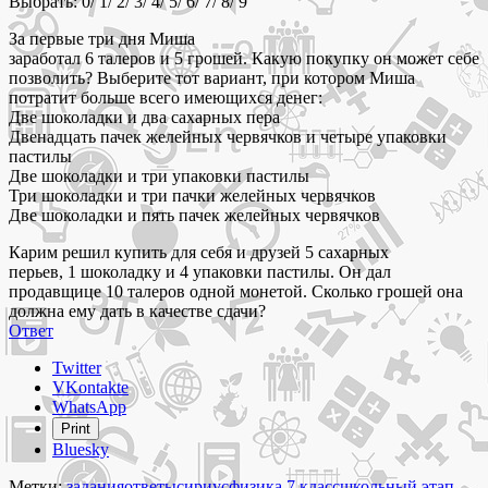
Выбрать: 0/ 1/ 2/ 3/ 4/ 5/ 6/ 7/ 8/ 9
За первые три дня Миша
заработал 6 талеров и 5 грошей. Какую покупку он может себе
позволить? Выберите тот вариант, при котором Миша
потратит больше всего имеющихся денег:
Две шоколадки и два сахарных пера
Двенадцать пачек желейных червячков и четыре упаковки
пастилы
Две шоколадки и три упаковки пастилы
Три шоколадки и три пачки желейных червячков
Две шоколадки и пять пачек желейных червячков
Карим решил купить для себя и друзей 5 сахарных
перьев, 1 шоколадку и 4 упаковки пастилы. Он дал
продавщице 10 талеров одной монетой. Сколько грошей она
должна ему дать в качестве сдачи?
Ответ
Share
Twitter
the
VKontakte
post
WhatsApp
"26
Print
сентября
Bluesky
2023
Физика
Метки:
задания
ответы
сириус
физика 7 класс
школьный этап