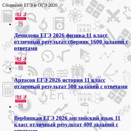
Сборники ЕГЭ и ОГЭ 2026
Демидова ЕГЭ 2026 физика 11 класс
отличный результат сборник 1600 заданий с
ответами
Артасов ЕГЭ 2026 история 11 класс
отличный результат 500 заданий с ответами
Вербицкая ЕГЭ 2026 английский язык 11
класс отличный результат 400 заданий с
ответами