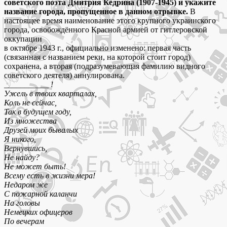
советского поэта Дмитрия Кедрина (1907-1945) и укажите
название города, пропущенное в данном отрывке.
В
настоящее время наименование этого крупного украинского
города, освобождённого Красной армией от гитлеровской
оккупации
в октябре 1943 г., официально изменено: первая часть
(связанная с названием реки, на которой стоит город)
сохранена, а вторая (подразумевающая фамилию видного
советского деятеля) аннулирована.
___________
!
Ужель в твоих кварталах,
Коль не сейчас,
Так в будущем году,
Из множества
Друзей моих бывалых
Я никого,
Вернувшись,
Не найду?
Не может быть!
Всему есть в жизни мера!
Недаром же
С пожарной каланчи
На головы
Немецких офицеров
По вечерам