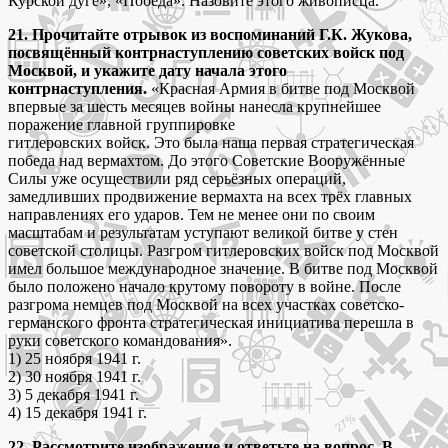
Курской дуге», «Победа». Назовите этого живописца.
21. Прочитайте отрывок из воспоминаний Г.К. Жукова,
посвящённый контрнаступлению советских войск под
Москвой, и укажите дату начала этого
контрнаступления.
«Красная Армия в битве под Москвой
впервые за шесть месяцев войны нанесла крупнейшее
поражение главной группировке
гитлеровских войск. Это была наша первая стратегическая
победа над вермахтом. До этого Советские Вооружённые
Силы уже осуществили ряд серьёзных операций,
замедливших продвижение вермахта на всех трёх главных
направлениях его ударов. Тем не менее они по своим
масштабам и результатам уступают великой битве у стен
советской столицы. Разгром гитлеровских войск под Москвой
имел большое международное значение. В битве под Москвой
было положено начало крутому повороту в войне. После
разгрома немцев под Москвой на всех участках советско-
германского фронта стратегическая инициатива перешла в
руки советского командования».
1) 25 ноября 1941 г.
2) 30 ноября 1941 г.
3) 5 декабря 1941 г.
4) 15 декабря 1941 г.
22. Рассмотрите изображение и ответьте на вопрос. В