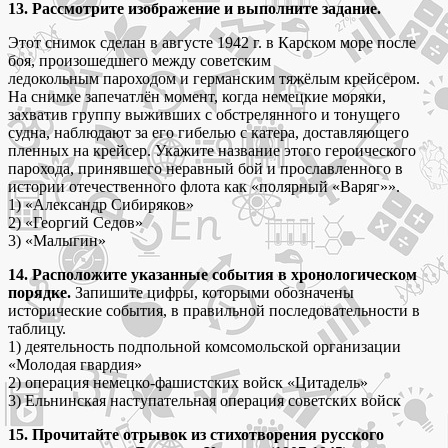
13. Рассмотрите изображение и выполните задание.
Этот снимок сделан в августе 1942 г. в Карском море после
боя, произошедшего между советским
ледокольным пароходом и германским тяжёлым крейсером.
На снимке запечатлён момент, когда немецкие моряки,
захватив группу выживших с обстрелянного и тонущего
судна, наблюдают за его гибелью с катера, доставляющего
пленных на крейсер. Укажите название этого героического
парохода, принявшего неравный бой и прославленного в
истории отечественного флота как «полярный «Варяг»».
1) «Александр Сибиряков»
2) «Георгий Седов»
3) «Малыгин»
14. Расположите указанные события в хронологическом
порядке.
Запишите цифры, которыми обозначены
исторические события, в правильной последовательности в
таблицу.
1) деятельность подпольной комсомольской организации
«Молодая гвардия»
2) операция немецко-фашистских войск «Цитадель»
3) Ельнинская наступательная операция советских войск
15. Прочитайте отрывок из стихотворения русского