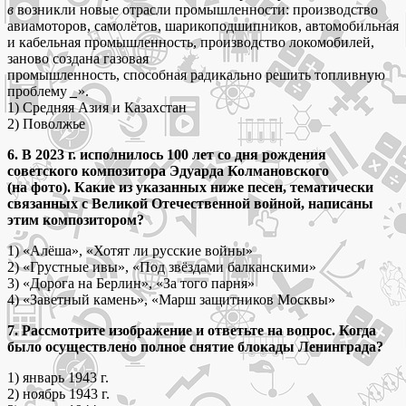
в
возникли новые отрасли промышленности: производство
авиамоторов, самолётов, шарикоподшипников, автомобильная
и кабельная промышленность, производство локомобилей,
заново создана газовая
промышленность, способная радикально решить топливную
проблему
_
».
1) Средняя Азия и Казахстан
2) Поволжье
6. В 2023 г. исполнилось 100 лет со дня рождения
советского композитора Эдуарда Колмановского
(на фото). Какие из указанных ниже песен, тематически
связанных с Великой Отечественной войной, написаны
этим композитором?
1) «Алёша», «Хотят ли русские войны»
2) «Грустные ивы», «Под звёздами балканскими»
3) «Дорога на Берлин», «За того парня»
4) «Заветный камень», «Марш защитников Москвы»
7. Рассмотрите изображение и ответьте на вопрос. Когда
было осуществлено полное снятие блокады Ленинграда?
1) январь 1943 г.
2) ноябрь 1943 г.