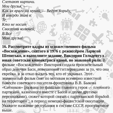
Слетают кирпичи.
Мои друзья, —
Как их враги ни мучай, — Ведут борьбу,
И твёрдо знаю я:
Те,
Кто не носит
Свастики колючей,
В
Все
Мои друзья!
16. Рассмотрите кадры из художественного фильма
«Восхождение», снятого в 1976 г. режиссёром Ларисой
Шепитько, и выполните задание. Виктория Гольдентул –
юная советская киноактриса одной, но знаковой роли.
В
фильме «Восхождение» Виктория создала пронзительный
образ девочки Баси, повешенной гитлеровцами за то, что она
еврейка, и за отказ выдать тех, кто её укрывал. Этот
знаменитый фильм снят по мотивам всемирно известной
повести советского писателя-фронтовика В.В. Быкова
«Сотников» (названа по фамилии главного героя — пленного
партизана, казнённого вместе с Басей и двумя другими
персонажами), сюжет которой связан с партизанской борьбой
на территории
_
в период немецко-фашистской оккупации.
Укажите название республики в составе СССР, пропущенное
выше.