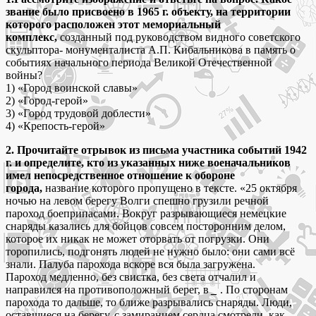
звание было присвоено в 1965 г. объекту, на территории
которого расположен этот мемориальный
комплекс,
созданный под руководством видного советского
скульптора- монументалиста А.П. Кибальникова в память о
событиях начального периода Великой Отечественной
войны?
1) «Город воинской славы»
2) «Город-герой»
3) «Город трудовой доблести»
4) «Крепость-герой»
2. Прочитайте отрывок из письма участника событий 1942
г. и определите, кто из указанных ниже военачальников
имел непосредственное отношение к обороне
города,
название которого пропущено в тексте. «25 октября
ночью на левом берегу Волги спешно грузили речной
пароход боеприпасами. Вокруг разрывающиеся немецкие
снаряды казались для бойцов совсем посторонним делом,
которое их никак не может оторвать от погрузки. Они
торопились, подгонять людей не нужно было: они сами всё
знали. Палуба парохода вскоре вся была загружена.
Пароход медленно, без свистка, без света отчалил и
направился на противоположный берег, в
_
. По сторонам
парохода то дальше, то ближе разрывались снаряды. Люди,
оставшиеся на берегу, с замиранием сердца смотрели, как