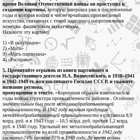
время Великой Отечественной войны он приступил к
созданию картины,
которую завершил уже в послевоенные
годы и которая вошла в число ярчайших произведений
искусства, связанных с темой народного сопротивления
немецко- фашистским захватчикам.
Назовите эту картину.
1) «В оккупации»
2) «Мать»
3) «Мать партизана»
4) «Расправа»
5. Прочитайте отрывок из книги партийного и
государственного деятеля Н.А. Вознесенского, в 1938–1941
и 1942-1949 гг. возглавлявшего Госплан СССР, и укажите
название региона,
пропущенное в тексте.
«Коренным образом изменилась за
годы войны структура промышленности районов
. Особенно
значительным был рост металлообрабатывающей
промышленности. В 1942 году валовая продукция
металлообрабатывающей промышленности в
составила 8,9
млрд. руб. и в 1943 году – 10,5 млрд. руб. против 1,2 млрд.
руб. в 1940 году. Удельный вес металлообрабатывающей
промышленности во всей промышленности
в 1942 году
составил 74% против 31% в 1940 году. За время войны