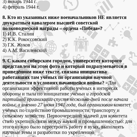
3) январь 1944 г.
4) февраль 1944 г.
8. Кто из указанных ниже военачальников НЕ является
двукратным кавалером высшей советской
полководческой награды – ордена «Победа»?
1) И.В. Сталин
2) К.К. Рокоссовский
3) Г.К. Жуков
4) А.М. Василевский
9. С каким сибирским городом, университет которого
представлен на этом фото и который подразумевается в
приведённом ниже тексте, связана инициатива
работавших там учёных по организации научной
деятельности в условиях начавшейся войны?
«Для
организации эффективной работы учёных в интересах
обороны и тыла по инициативе
учёных и городской
партийной организации спустя несколько дней после начала
войны, а именно 27 июня 1941 года, был организован
комитет
учёных по содействию промышленности, транспорту и
сельскому хозяйству. Первоочередной задачей для комитета
стало укрепить связи между наукой и промышленностью: для
этого нужно было перестроить работу в вузах, выполнять
научные темы и разработки по укреплению