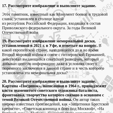
17. Рассмотрите изображение и выполните задание.
Этот памятник, известный как Монумент боевой и трудовой
славы, установлен в столице одной
из республик Российской Федерации, входящих в состав
Приволжского федерального округа. За годы Великой
Отечественной войн
19. Рассмотрите изображение мемориальной доски,
установленной в 2021 г. в Уфе, и ответьте на вопрос.
В
какой европейской стране, находившейся до и во время
Второй мировой войны в союзе с гитлеровской Германией,
действовал выдающийся советский разведчик, который
добывал ценную информацию даже в условиях своего
тюремного заключения в данной стране и в честь которого
установлена эта мемориальная доска?
20. Рассмотрите изображение и выполните задание.
Картина «Поединок», написанная в 1964 г., принадлежит
кисти знаменитого советского художника-баталиста,
фронтовика, творчество которого связано в основном с
темой Великой Отечественной войны.
Он автор таких
широко известных произведений, как «Защитники Брестской
крепости», «Советская конница в боях под Москвой», «На