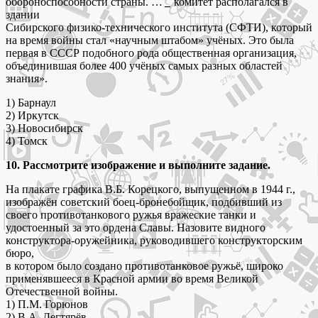
обороноспособности страны. …
_
комитет располагался в
здании
Сибирского физико-технического института (СФТИ), который
на время войны стал «научным штабом» учёных. Это была
первая в СССР подобного рода общественная организация,
объединившая более 400 учёных самых разных областей
знания».
1) Барнаул
2) Иркутск
3) Новосибирск
4) Томск
10. Рассмотрите изображение и выполните задание.
На плакате графика В.Б. Корецкого, выпущенном в 1944 г.,
изображён советский боец-бронебойщик, подбивший из
своего противотанкового ружья вражеские танки и
удостоенный за это ордена Славы. Назовите видного
конструктора-оружейника, руководившего конструкторским
бюро,
в котором было создано противотанковое ружьё, широко
применявшееся в Красной армии во время Великой
Отечественной войны.
1) П.М. Горюнов
2) В.А. Дегтярёв