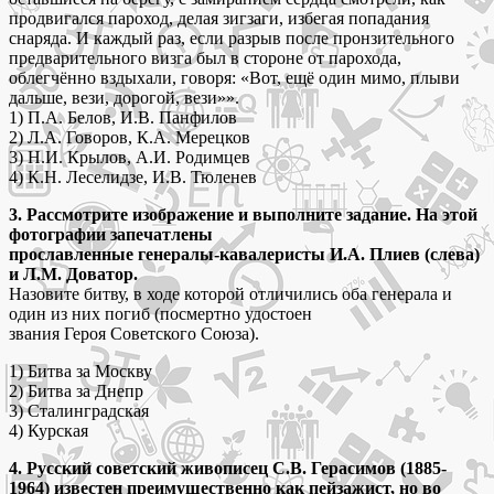
продвигался пароход, делая зигзаги, избегая попадания
снаряда. И каждый раз, если разрыв после пронзительного
предварительного визга был в стороне от парохода,
облегчённо вздыхали, говоря: «Вот, ещё один мимо, плыви
дальше, вези, дорогой, вези»».
1) П.А. Белов, И.В. Панфилов
2) Л.А. Говоров, К.А. Мерецков
3) Н.И. Крылов, А.И. Родимцев
4) К.Н. Леселидзе, И.В. Тюленев
3. Рассмотрите изображение и выполните задание. На этой
фотографии запечатлены
прославленные генералы-кавалеристы И.А. Плиев (слева)
и Л.М. Доватор.
Назовите битву, в ходе которой отличились оба генерала и
один из них погиб (посмертно удостоен
звания Героя Советского Союза).
1) Битва за Москву
2) Битва за Днепр
3) Сталинградская
4) Курская
4. Русский советский живописец С.В. Герасимов (1885-
1964) известен преимущественно как пейзажист, но во