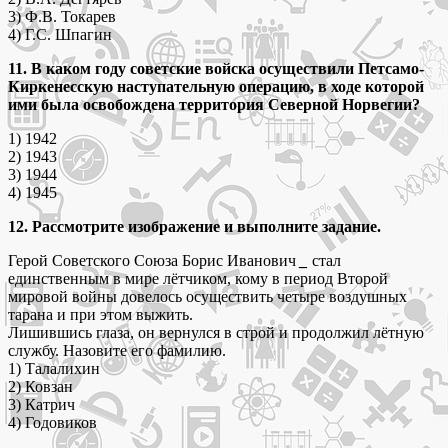
3) Ф.В. Токарев
4) Г.С. Шпагин
11. В каком году советские войска осуществили Петсамо-
Киркенесскую наступательную операцию, в ходе которой
ими была освобождена территория Северной Норвегии?
1) 1942
2) 1943
3) 1944
4) 1945
12. Рассмотрите изображение и выполните задание.
Герой Советского Союза Борис Иванович
_
стал
единственным в мире лётчиком, кому в период Второй
мировой войны довелось осуществить четыре воздушных
тарана и при этом выжить.
Лишившись глаза, он вернулся в строй и продолжил лётную
службу. Назовите его фамилию.
1) Талалихин
2) Ковзан
3) Катрич
4) Годовиков