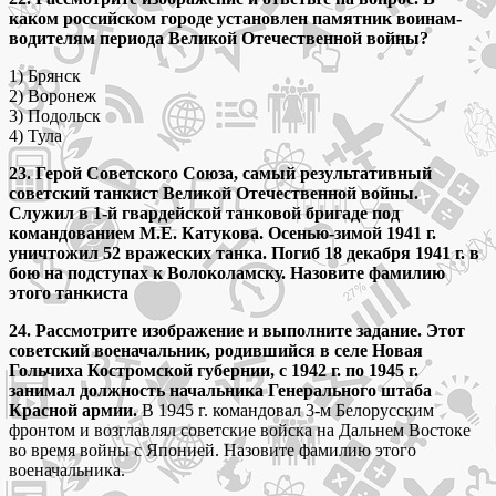
каком российском городе установлен памятник воинам-
водителям периода Великой Отечественной войны?
1) Брянск
2) Воронеж
3) Подольск
4) Тула
23. Герой Советского Союза, самый результативный
советский танкист Великой Отечественной войны.
Служил в 1-й гвардейской танковой бригаде под
командованием М.Е. Катукова. Осенью-зимой 1941 г.
уничтожил 52 вражеских танка. Погиб 18 декабря 1941 г. в
бою на подступах к Волоколамску. Назовите фамилию
этого танкиста
24. Рассмотрите изображение и выполните задание. Этот
советский военачальник, родившийся в селе Новая
Гольчиха Костромской губернии, с 1942 г. по 1945 г.
занимал должность начальника Генерального штаба
Красной армии.
В 1945 г. командовал 3-м Белорусским
фронтом и возглавлял советские войска на Дальнем Востоке
во время войны с Японией. Назовите фамилию этого
военачальника.