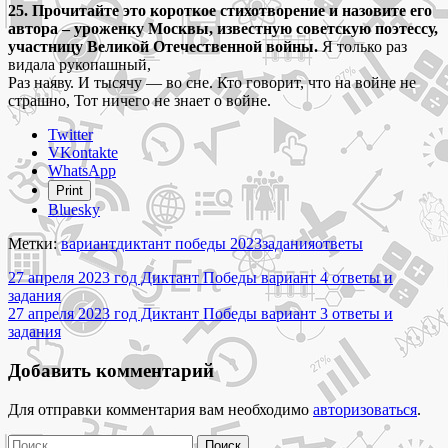
25. Прочитайте это короткое стихотворение и назовите его
автора – уроженку Москвы, известную советскую поэтессу,
участницу Великой Отечественной войны.
Я только раз
видала рукопашный,
Раз наяву. И тысячу — во сне. Кто говорит, что на войне не
страшно, Тот ничего не знает о войне.
Share
Twitter
the
VKontakte
post
WhatsApp
"27
Print
апреля
Bluesky
2023
год
Метки:
вариант
диктант победы 2023
задания
ответы
Диктант
Навигация
Победы
27 апреля 2023 год Диктант Победы вариант 4 ответы и
вариант
задания
по
1
27 апреля 2023 год Диктант Победы вариант 3 ответы и
записям
ответы
задания
и
задания"
Добавить комментарий
Для отправки комментария вам необходимо
авторизоваться
.
Найти: