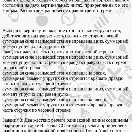
состоянии на двух вертикальных нитях, прикреплённых к его
концам. Рассмотрим равновесие правой трети стержня.
Выберите верное утверждение относительно упругих сил,
действующих на правую часть стержня со стороны левой:
суммарная сила взаимодействия направлена вниз, суммарный
момент упругих сил стремится
вращать правую часть стержня против часовой стрелки
суммарная сила взаимодействия направлена вниз, суммарный
момент упругих сил стремится вращать правую часть стержня
по часовой стрелке
суммарная сила взаимодействия направлена вверх,
суммарный момент упругих сил стремится вращать правую
часть стержня по часовой стрелке
суммарная сила взаимодействия направлена вниз, суммарный
момент упругих сил равен нулю
суммарная сила взаимодействия направлена влево,
суммарный момент упругих сил стремится вращать правую
часть стержня по часовой стрелке
Задания 3: Два жёстких рычага одинаковой длины соединены
шарнирно в точке B. Точка CC нижнего рычага прикреплена
шарнирно к неподвижной поверхности. Точка A верхнего