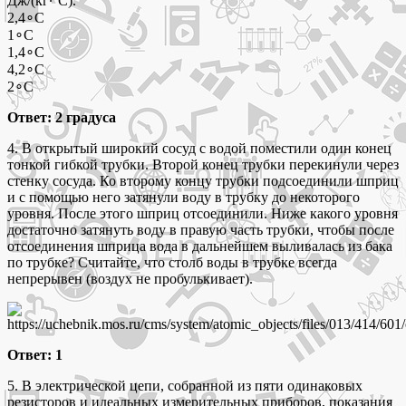
Дж/(кг∙°С).
2,4∘C
1∘C
1,4∘C
4,2∘C
2∘C
Ответ: 2 градуса
4. В открытый широкий сосуд с водой поместили один конец
тонкой гибкой трубки. Второй конец трубки перекинули через
стенку сосуда. Ко второму концу трубки подсоединили шприц
и с помощью него затянули воду в трубку до некоторого
уровня. После этого шприц отсоединили. Ниже какого уровня
достаточно затянуть воду в правую часть трубки, чтобы после
отсоединения шприца вода в дальнейшем выливалась из бака
по трубке? Считайте, что столб воды в трубке всегда
непрерывен (воздух не пробулькивает).
Ответ: 1
5. В электрической цепи, собранной из пяти одинаковых
резисторов и идеальных измерительных приборов, показания