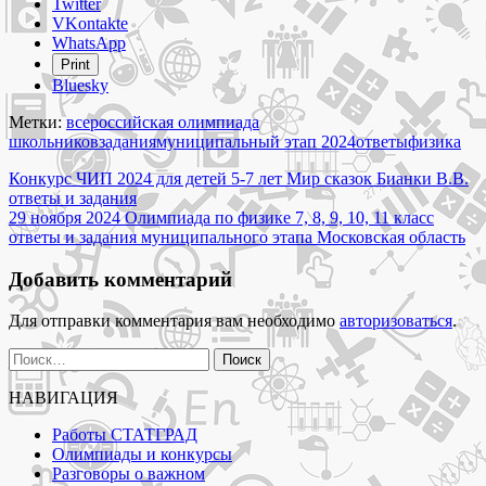
Share
Twitter
the
VKontakte
post
WhatsApp
"28
Print
ноября
Bluesky
2024
Олимпиада
Метки:
всероссийская олимпиада
по
школьников
задания
муниципальный этап 2024
ответы
физика
физике
Навигация
9,
Конкурс ЧИП 2024 для детей 5-7 лет Мир сказок Бианки В.В.
10,
ответы и задания
по
11
29 ноября 2024 Олимпиада по физике 7, 8, 9, 10, 11 класс
записям
класс
ответы и задания муниципального этапа Московская область
ответы
и
Добавить комментарий
задания
муниципального
Для отправки комментария вам необходимо
авторизоваться
.
этапа
Москва"
Найти:
НАВИГАЦИЯ
Работы СТАТГРАД
Олимпиады и конкурсы
Разговоры о важном