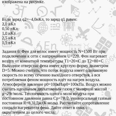
изображена на рисунке.
Если заряд q2=−4,0нКл, то заряд q1 равен:
2,0 нКл
0,50 нКл
1,0 нКл
2,5 нКл
1,5 нКл
Задания 6: Фен для волос имеет мощность N=1500 Вт при
подключении к сети с напряжением U=220. Фен нагревает
воздух от комнатной температуры T1=20∘C до T2=80∘C
Выходное отверстие фена имеет круглую форму диаметром
D=5. Можно считать, что поток воздуха имеет одинаковую
скорость по всему сечению выходного отверстия, а вся
потребляемая феном мощность идёт на нагрев воздуха.
Атмосферное давление p0=100кПаp0=100кПа. Воздух можно
считать идеальным двухатомным газом с молярной массой
μ=29г/моль. Теплоёмкость одного моля воздуха при
постоянном давлении равна Cp=7R/2, универсальная газовая
постоянная R=8,31Дж/(К∙моль). Рассчитайте сопротивление
спирали нагревателя фена. Дайте ответ в омах с
округлением до целого числа.