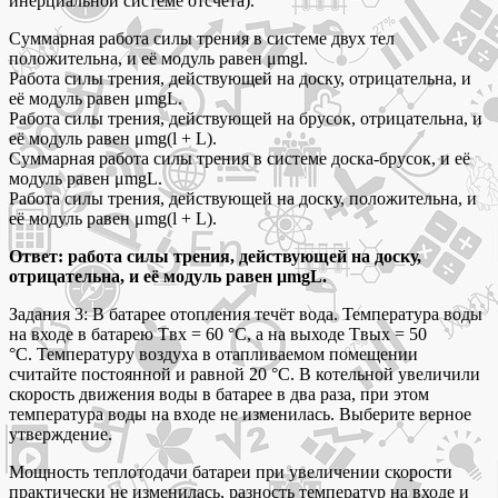
инерциальной системе отсчёта).
Суммарная работа силы трения в системе двух тел
положительна, и её модуль равен μmgl.
Работа силы трения, действующей на доску, отрицательна, и
её модуль равен μmgL.
Работа силы трения, действующей на брусок, отрицательна, и
её модуль равен μmg(l + L).
Суммарная работа силы трения в системе доска-брусок, и её
модуль равен μmgL.
Работа силы трения, действующей на доску, положительна, и
её модуль равен μmg(l + L).
Ответ: работа силы трения, действующей на доску,
отрицательна, и её модуль равен μmgL.
Задания 3: В батарее отопления течёт вода. Температура воды
на входе в батарею Tвх = 60 °C, а на выходе Tвых = 50
°C. Температуру воздуха в отапливаемом помещении
считайте постоянной и равной 20 °C. В котельной увеличили
скорость движения воды в батарее в два раза, при этом
температура воды на входе не изменилась. Выберите верное
утверждение.
Мощность теплотодачи батареи при увеличении скорости
практически не изменилась, разность температур на входе и