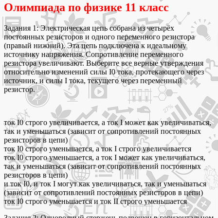
Олимпиада по физике 11 класс
Задания 1: Электрическая цепь собрана из четырёх
постоянных резисторов и одного переменного резистора
(правый нижний). Эта цепь подключена к идеальному
источнику напряжения. Сопротивление переменного
резистора увеличивают. Выберите все верные утверждения
относительно изменений силы I0 тока, протекающего через
источник, и силы I тока, текущего через переменный
резистор.
ток I0 строго увеличивается, а ток I может как увеличиваться,
так и уменьшаться (зависит от сопротивлений постоянных
резисторов в цепи)
ток I0 строго уменьшается, а ток I строго увеличивается
ток I0 строго уменьшается, а ток I может как увеличиваться,
так и уменьшаться (зависит от сопротивлений постоянных
резисторов в цепи)
и ток I0, и ток I могут как увеличиваться, так и уменьшаться
(зависит от сопротивлений постоянных резисторов в цепи)
ток I0 строго уменьшается и ток II строго уменьшается
Задания 2: Однородный стержень подвешен в горизонтальном