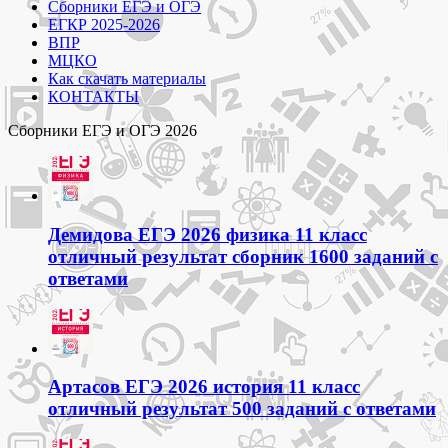
Сборники ЕГЭ и ОГЭ
ЕГКР 2025-2026
ВПР
МЦКО
Как скачать материалы
КОНТАКТЫ
Сборники ЕГЭ и ОГЭ 2026
Демидова ЕГЭ 2026 физика 11 класс
отличный результат сборник 1600 заданий с
ответами
Артасов ЕГЭ 2026 история 11 класс
отличный результат 500 заданий с ответами