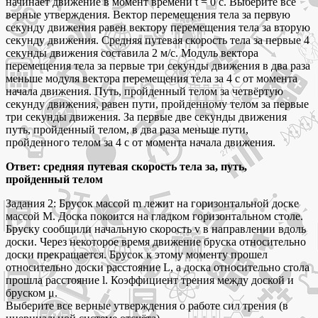
начинает движение в момент времени t = 0 с. Выберите все
верные утверждения. Вектор перемещения тела за первую
секунду движения равен вектору перемещения тела за вторую
секунду движения. Средняя путевая скорость тела за первые 4
секунды движения составила 2 м/с. Модуль вектора
перемещения тела за первые три секунды движения в два раза
меньше модуля вектора перемещения тела за 4 с от момента
начала движения. Путь, пройденный телом за четвёртую
секунду движения, равен пути, пройденному телом за первые
три секунды движения. За первые две секунды движения
путь, пройденный телом, в два раза меньше пути,
пройденного телом за 4 с от момента начала движения.
Ответ: средняя путевая скорость тела за, путь,
пройденный телом
Задания 2: Брусок массой m лежит на горизонтальной доске
массой M. Доска покоится на гладком горизонтальном столе.
Бруску сообщили начальную скорость v в направлении вдоль
доски. Через некоторое время движение бруска относительно
доски прекращается. Брусок к этому моменту прошел
относительно доски расстояние L, а доска относительно стола
прошла расстояние l. Коэффициент трения между доской и
бруском μ.
Выберите все верные утверждения о работе сил трения (в