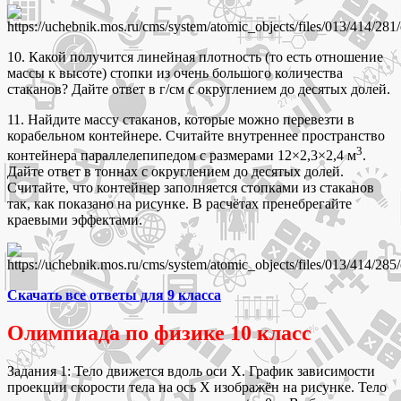
10. Какой получится линейная плотность (то есть отношение
массы к высоте) стопки из очень большого количества
стаканов? Дайте ответ в г/см с округлением до десятых долей.
11. Найдите массу стаканов, которые можно перевезти в
корабельном контейнере. Считайте внутреннее пространство
3
контейнера параллелепипедом с размерами 12×2,3×2,4 м
.
Дайте ответ в тоннах с округлением до десятых долей.
Считайте, что контейнер заполняется стопками из стаканов
так, как показано на рисунке. В расчётах пренебрегайте
краевыми эффектами.
Скачать все ответы для 9 класса
Олимпиада по физике 10 класс
Задания 1: Тело движется вдоль оси X. График зависимости
проекции скорости тела на ось X изображён на рисунке. Тело