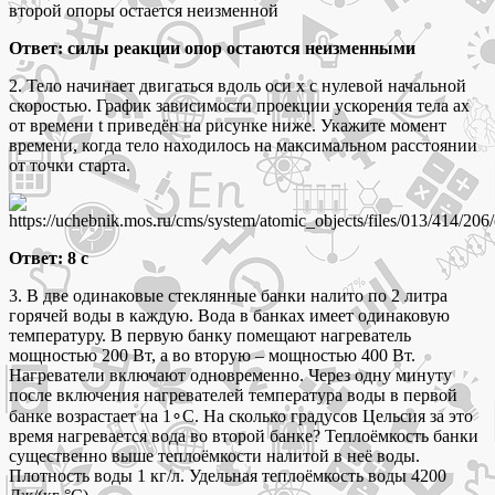
второй опоры остается неизменной
Ответ: силы реакции опор остаются неизменными
2. Тело начинает двигаться вдоль оси x с нулевой начальной
скоростью. График зависимости проекции ускорения тела ax
от времени t приведён на рисунке ниже. Укажите момент
времени, когда тело находилось на максимальном расстоянии
от точки старта.
Ответ: 8 с
3. В две одинаковые стеклянные банки налито по 2 литра
горячей воды в каждую. Вода в банках имеет одинаковую
температуру. В первую банку помещают нагреватель
мощностью 200 Вт, а во вторую – мощностью 400 Вт.
Нагреватели включают одновременно. Через одну минуту
после включения нагревателей температура воды в первой
банке возрастает на 1∘C. На сколько градусов Цельсия за это
время нагревается вода во второй банке? Теплоёмкость банки
существенно выше теплоёмкости налитой в неё воды.
Плотность воды 1 кг/л. Удельная теплоёмкость воды 4200