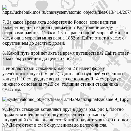
7. За какое время яхта доберется до Родоса, если капитан
выберет верный вариант движения? Расстояние между
островами равно s=126 км. 1 узел равен одной морской миле в
час, а одна морская миля равна 1852 м. Дайте ответ в часах с
округлением до десятых долей.
8. Какой путь пройдёт яхта за время путешествия? Дайте ответ
в км с округлением до целого числа.
Пенопластовый стаканчик массой 2 г имеет форму
усечённого конуса (см. рис.). Длина образующей усечённого
конуса l=10 см, радиус верхнего основания R=4 см, радиус
нижнего основания r=2,5 см, толщина стенки стаканчика
d=2,5 мм.
9. Десять стаканов вставляют друг в друга (см. рис.), плотно
прижимая внешнюю стенку внутреннего стакана к
внутренней стенке внешнего. Какой получится высота стопки
h ? Дайте ответ в см с округлением до целого числа.