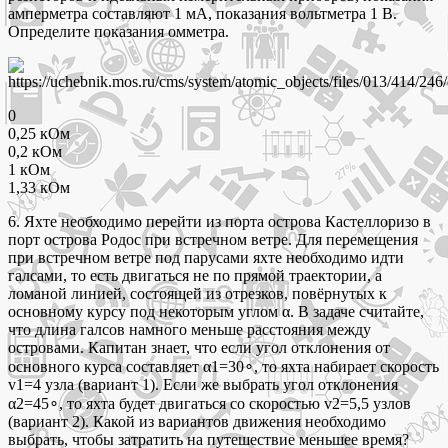
амперметра составляют 1 мА, показания вольтметра 1 В.
Определите показания омметра.
0
0,25 кОм
0,2 кОм
1 кОм
1,33 кОм
6. Яхте необходимо перейти из порта острова Кастеллоризо в
порт острова Родос при встречном ветре. Для перемещения
при встречном ветре под парусами яхте необходимо идти
галсами, то есть двигаться не по прямой траектории, а
ломаной линией, состоящей из отрезков, повёрнутых к
основному курсу под некоторым углом α. В задаче считайте,
что длина галсов намного меньше расстояния между
островами. Капитан знает, что если угол отклонения от
основного курса составляет α1=30∘, то яхта набирает скорость
v1=4 узла (вариант 1). Если же выбрать угол отклонения
α2=45∘, то яхта будет двигаться со скоростью v2=5,5 узлов
(вариант 2). Какой из вариантов движения необходимо
выбрать, чтобы затратить на путешествие меньшее время?