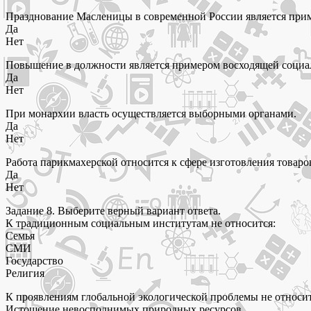
Празднование Масленицы в современной России является при
Да
Нет
Повышение в должности является примером восходящей социа
Да
Нет
При монархии власть осуществляется выборными органами.
Да
Нет
Работа парикмахерской относится к сфере изготовления товаро
Да
Нет
Задание 8. Выберите верный вариант ответа.
К традиционным социальным институтам не относится:
Семья
СМИ
Государство
Религия
К проявлениям глобальной экологической проблемы не относит
Истощение невосполнимых природных ресурсов.