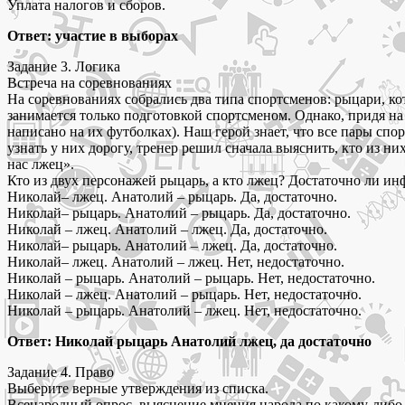
Уплата налогов и сборов.
Ответ: участие в выборах
Задание 3. Логика
Встреча на соревнованиях
На соревнованиях собрались два типа спортсменов: рыцари, кот
занимается только подготовкой спортсменом. Однако, придя на
написано на их футболках). Наш герой знает, что все пары спор
узнать у них дорогу, тренер решил сначала выяснить, кто из них
нас лжец».
Кто из двух персонажей рыцарь, а кто лжец? Достаточно ли и
Николай– лжец. Анатолий – рыцарь. Да, достаточно.
Николай– рыцарь. Анатолий – рыцарь. Да, достаточно.
Николай – лжец. Анатолий – лжец. Да, достаточно.
Николай– рыцарь. Анатолий – лжец. Да, достаточно.
Николай– лжец. Анатолий – лжец. Нет, недостаточно.
Николай – рыцарь. Анатолий – рыцарь. Нет, недостаточно.
Николай – лжец. Анатолий – рыцарь. Нет, недостаточно.
Николай – рыцарь. Анатолий – лжец. Нет, недостаточно.
Ответ: Николай рыцарь Анатолий лжец, да достаточно
Задание 4. Право
Выберите верные утверждения из списка.
Всенародный опрос, выяснение мнения народа по какому-либо