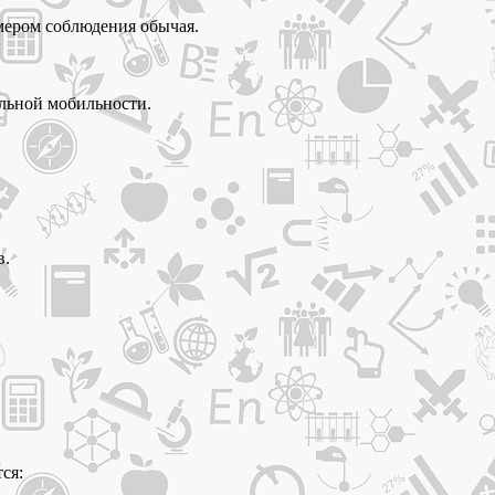
мером соблюдения обычая.
льной мобильности.
в.
ся: